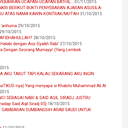
ENYEBARKAN UCAPAN-UCAPAN BATHIL…
01/11/2015
NKRI BERIKUT BUKTI PENYEBARAN AJARAN ASUSILA-
SU ATAS NAMA KAWIN KONTRAK/MUT’AH
31/10/2015
u ‘anhuma
29/10/2015
29/10/2015
HAFIDHAHULLAH?
28/10/2015
-Halabi dengan Asy-Syaikh Rabi’
27/10/2015
ya Dengan Seorang Mumayyi’ (Yang Lembek
2015
A AKU TAKUT TAPI KALAU SEKARANG AKU INGIN
IKUS-nya) Yang menyapa si Khabits Muhammad Ali Al
/2015
CI SEBAGAI NABI & SAID AQIL SIRADJ JUSTRU
p Said Aqil Siradj 05)
18/10/2015
ELUMIT GAMBARAN SUMBANGSIH ARAB SAUDI UNTUK
h
11/10/2015