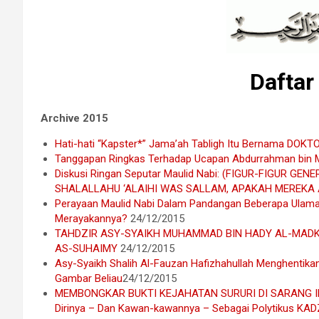
Daftar 
Archive 2015
Hati-hati “Kapster*” Jama’ah Tabligh Itu Bernama D
Tanggapan Ringkas Terhadap Ucapan Abdurrahman bin M
Diskusi Ringan Seputar Maulid Nabi: (FIGUR-FIGUR 
SHALALLAHU ‘ALAIHI WAS SALLAM, APAKAH MEREKA 
Perayaan Maulid Nabi Dalam Pandangan Beberapa Ulama S
Merayakannya?
24/12/2015
TAHDZIR ASY-SYAIKH MUHAMMAD BIN HADY AL-MADK
AS-SUHAIMY
24/12/2015
Asy-Syaikh Shalih Al-Fauzan Hafizhahullah Menghentika
Gambar Beliau
24/12/2015
MEMBONGKAR BUKTI KEJAHATAN SURURI DI SARANG IKHWA
Dirinya – Dan Kawan-kawannya – Sebagai Polytikus K