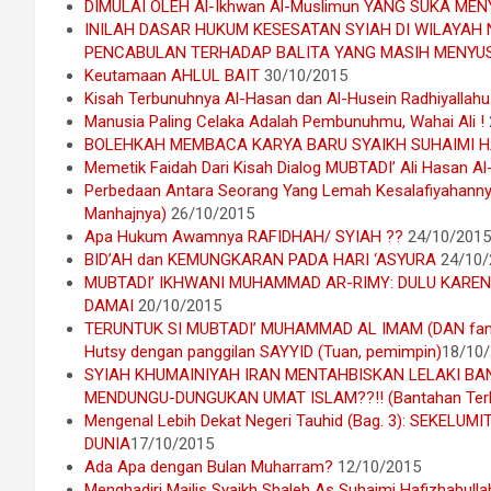
DIMULAI OLEH Al-Ikhwan Al-Muslimun YANG SUKA M
INILAH DASAR HUKUM KESESATAN SYIAH DI WILAYAH 
PENCABULAN TERHADAP BALITA YANG MASIH MENYU
Keutamaan AHLUL BAIT
30/10/2015
Kisah Terbunuhnya Al-Hasan dan Al-Husein Radhiyallah
Manusia Paling Celaka Adalah Pembunuhmu, Wahai Ali !
BOLEHKAH MEMBACA KARYA BARU SYAIKH SUHAIMI 
Memetik Faidah Dari Kisah Dialog MUBTADI’ Ali Hasan Al
Perbedaan Antara Seorang Yang Lemah Kesalafiyahann
Manhajnya)
26/10/2015
Apa Hukum Awamnya RAFIDHAH/ SYIAH ??
24/10/2015
BID’AH dan KEMUNGKARAN PADA HARI ‘ASYURA
24/10/
MUBTADI’ IKHWANI MUHAMMAD AR-RIMY: DULU KAREN
DAMAI
20/10/2015
TERUNTUK SI MUBTADI’ MUHAMMAD AL IMAM (DAN fanaT
Hutsy dengan panggilan SAYYID (Tuan, pemimpin)
18/10
SYIAH KHUMAINIYAH IRAN MENTAHBISKAN LELAKI BAN
MENDUNGU-DUNGUKAN UMAT ISLAM??!! (Bantahan Terhada
Mengenal Lebih Dekat Negeri Tauhid (Bag. 3): SEK
DUNIA
17/10/2015
Ada Apa dengan Bulan Muharram?
12/10/2015
Menghadiri Majlis Syaikh Shaleh As Suhaimi Hafizhahulla