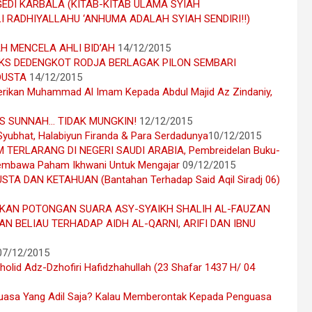
DI KARBALA (KITAB-KITAB ULAMA SYIAH
 RADHIYALLAHU ‘ANHUMA ADALAH SYIAH SENDIRI!!)
H MENCELA AHLI BID’AH
14/12/2015
MI PKS DEDENGKOT RODJA BERLAGAK PILON SEMBARI
DUSTA
14/12/2015
erikan Muhammad Al Imam Kepada Abdul Majid Az Zindaniy,
S SUNNAH… TIDAK MUNGKIN!
12/12/2015
ubhat, Halabiyun Firanda & Para Serdadunya
10/12/2015
TERLARANG DI NEGERI SAUDI ARABIA, Pembreidelan Buku-
Pembawa Paham Ikhwani Untuk Mengajar
09/12/2015
A DAN KETAHUAN (Bantahan Terhadap Said Aqil Siradj 06)
KAN POTONGAN SUARA ASY-SYAIKH SHALIH AL-FAUZAN
 BELIAU TERHADAP AIDH AL-QARNI, ARIFI DAN IBNU
07/12/2015
olid Adz-Dzhofiri Hafidzhahullah (23 Shafar 1437 H/ 04
uasa Yang Adil Saja? Kalau Memberontak Kepada Penguasa