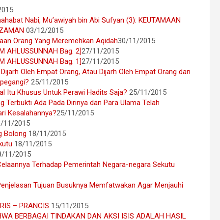
2015
ahabat Nabi, Mu’awiyah bin Abi Sufyan (3): KEUTAMAAN
 ZAMAN
03/12/2015
daan Orang Yang Meremehkan Aqidah
30/11/2015
AM AHLUSSUNNAH Bag. 2]
27/11/2015
AM AHLUSSUNNAH Bag. 1]
27/11/2015
 Dijarh Oleh Empat Orang, Atau Dijarh Oleh Empat Orang dan
ipegangi?
25/11/2015
al Itu Khusus Untuk Perawi Hadits Saja?
25/11/2015
g Terbukti Ada Pada Dirinya dan Para Ulama Telah
ri Kesalahannya?
25/11/2015
8/11/2015
ng Bolong
18/11/2015
kutu
18/11/2015
8/11/2015
Celaannya Terhadap Pemerintah Negara-negara Sekutu
Penjelasan Tujuan Busuknya Memfatwakan Agar Menjauhi
RIS – PRANCIS
15/11/2015
A BERBAGAI TINDAKAN DAN AKSI ISIS ADALAH HASIL