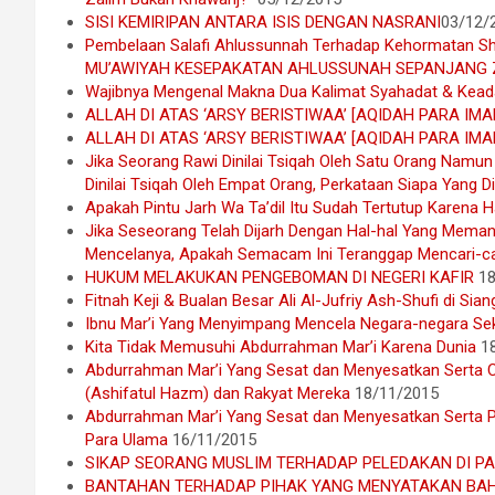
SISI KEMIRIPAN ANTARA ISIS DENGAN NASRANI
03/12/
Pembelaan Salafi Ahlussunnah Terhadap Kehormatan Sh
MU’AWIYAH KESEPAKATAN AHLUSSUNAH SEPANJANG
Wajibnya Mengenal Makna Dua Kalimat Syahadat & Kea
ALLAH DI ATAS ‘ARSY BERISTIWAA’ [AQIDAH PARA IM
ALLAH DI ATAS ‘ARSY BERISTIWAA’ [AQIDAH PARA IM
Jika Seorang Rawi Dinilai Tsiqah Oleh Satu Orang Namun
Dinilai Tsiqah Oleh Empat Orang, Perkataan Siapa Yang D
Apakah Pintu Jarh Wa Ta’dil Itu Sudah Tertutup Karena H
Jika Seseorang Telah Dijarh Dengan Hal-hal Yang Meman
Mencelanya, Apakah Semacam Ini Teranggap Mencari-ca
HUKUM MELAKUKAN PENGEBOMAN DI NEGERI KAFIR
1
Fitnah Keji & Bualan Besar Ali Al-Jufriy Ash-Shufi di Sia
Ibnu Mar’i Yang Menyimpang Mencela Negara-negara Se
Kita Tidak Memusuhi Abdurrahman Mar’i Karena Dunia
1
Abdurrahman Mar’i Yang Sesat dan Menyesatkan Serta 
(Ashifatul Hazm) dan Rakyat Mereka
18/11/2015
Abdurrahman Mar’i Yang Sesat dan Menyesatkan Serta 
Para Ulama
16/11/2015
SIKAP SEORANG MUSLIM TERHADAP PELEDAKAN DI PA
BANTAHAN TERHADAP PIHAK YANG MENYATAKAN BAHW