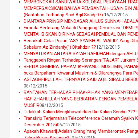
MEMBONGKAR SANDIWARA KOLOSAL PERAYAAN TRAGE
MEMPERSAKSIKAN BAHWA PEMBANTAI HUSAIN BIN ALI
(Bantahan Terhadap Said Aqil Siradj 07)
16/12/2015
DIANTARA PRINSIP MENDASAR AHLUS SUNNAH ADALA
Firanda Berterang Muka di Panggung Demokrasi:: DE
MENTAHBISKAN DIRINYA SEBAGAI PEMBUAL DAN PEN
Benarkah Gelar Pujian “ASY SYAIKH AL WALID” Yang Dib
Sebelum Az Zindaniy(¹) Ditahdzir ??
12/12/2015
MENYATUKAN ANTARA SYI’AH RAFIDHAH dengan AHLU
Tanggapan Ringan Terhadap Serangan “FAJAR” Jurkam Sy
BERITA GEMBIRA: PAHAM IKHWANUL MUSLIMIN, PAHAM 
buku Berpaham Ikhwanul Muslimin & Dilarangnya Para 
ASTAGHFIRULLAH, TERNYATA SAID AQIL SIRADJ BERDUST
08/12/2015
BANTAHAN TERHADAP PIHAK-PIHAK YANG MENYEBAR
HAFIZHAHULLAH YANG BERKAITAN DENGAN PEMBELAAN
MUSFIR
08/12/2015
Tidakkah Kalian Mengkhawatirkan Diri Kalian Sendiri ???
Transkrip Terjemahan Teleconference Ceramah Syaikh Kh
Desember 2015)
06/12/2015
Apakah Khawarij Adalah Orang Yang Memberontak Peng
Zalim Bukan Khawarij? ‎
05/12/2015