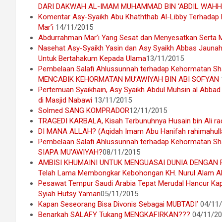
DARI DAKWAH AL-IMAM MUHAMMAD BIN ‘ABDIL WAH
Komentar Asy-Syaikh Abu Khaththab Al-Libby Terhadap
Mar’i
14/11/2015
Abdurrahman Mar’i Yang Sesat dan Menyesatkan Serta 
Nasehat Asy-Syaikh Yasin dan Asy Syaikh Abbas Jaunah
Untuk Bertahakum Kepada Ulama
13/11/2015
Pembelaan Salafi Ahlussunnah terhadap Kehormatan Sha
MENCABIK KEHORMATAN MU’AWIYAH BIN ABI SOFYAN
Pertemuan Syaikhain, Asy Syaikh Abdul Muhsin al Abbad 
di Masjid Nabawi
13/11/2015
Solmed SANG KOMPRADOR
12/11/2015
TRAGEDI KARBALA, Kisah Terbunuhnya Husain bin Ali ra
DI MANA ALLAH? (Aqidah Imam Abu Hanifah rahimahull
Pembelaan Salafi Ahlussunnah terhadap Kehormatan Shah
SIAPA MU’AWIYAH?
08/11/2015
AMBISI KHUMAINI UNTUK MENGUASAI DUNIA DENGAN P
Telah Lama Membongkar Kebohongan KH. Nurul Alam Al-
Pesawat Tempur Saudi Arabia Tepat Merudal Hancur Ka
Syiah Hutsy Yaman
05/11/2015
Kapan Seseorang Bisa Divonis Sebagai MUBTADI’
04/11
Benarkah SALAFY Tukang MENGKAFIRKAN???
04/11/2