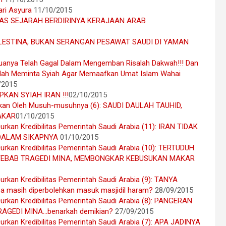
ri Asyura
11/10/2015
 TILAS SEJARAH BERDIRINYA KERAJAAN ARAB
ALESTINA, BUKAN SERANGAN PESAWAT SAUDI DI YAMAN
anya Telah Gagal Dalam Mengemban Risalah Dakwah!!! Dan
alah Meminta Syiah Agar Memaafkan Umat Islam Wahai
/2015
KAN SYIAH IRAN !!!
02/10/2015
kan Oleh Musuh-musuhnya (6): SAUDI DAULAH TAUHID,
AKAR
01/10/2015
urkan Kredibilitas Pemerintah Saudi Arabia (11): IRAN TIDAK
 DALAM SIKAPNYA
01/10/2015
urkan Kredibilitas Pemerintah Saudi Arabia (10): TERTUDUH
YEBAB TRAGEDI MINA, MEMBONGKAR KEBUSUKAN MAKAR
urkan Kredibilitas Pemerintah Saudi Arabia (9): TANYA
pa masih diperbolehkan masuk masjidil haram?
28/09/2015
urkan Kredibilitas Pemerintah Saudi Arabia (8): PANGERAN
GEDI MINA…benarkah demikian?
27/09/2015
urkan Kredibilitas Pemerintah Saudi Arabia (7): APA JADINYA