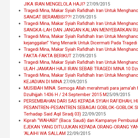
JIKA IRAN MENGELOLA HAJI?
27/09/2015
Tragedi Mina, Makar Syiah Rafidhah Iran Untuk Menghanc
SANGAT BERAMBISI??!
27/09/2015
Tragedi Mina, Makar Syiah Rafidhah Iran Untuk Menghancu
SANGKA-LAH DAN JANGAN KALIAN MENYEBARKAN RU
Tragedi Mina, Makar Syiah Rafidhah Iran Untuk Menghancu
kejanggalan” Yang Menarik Untuk Dicermati Pada Tragedi 
Tragedi Mina, Makar Syiah Rafidhah Iran Untuk Menghanc
FAKTA-FAKTA BERIKUT
27/09/2015
Tragedi Mina, Makar Syiah Rafidhah Iran Untuk Menghanc
ULAH JAMA’AH HAJI IRAN SEBAB TRAGEDI MINA 10 Dzulh
Tragedi Mina, Makar Syiah Rafidhah Iran Untuk Menghancu
KEJADIAN DI MINA
27/09/2015
MUSIBAH MINA: Semoga Allah merahmati para jama’ah haj
Dzulhijjah 1436 H / 24 September 2015 M
25/09/2015
PERSEMBAHAN DARI SAS KEPADA SYIAH RAFIDHAH, H
PESANTREN-PESANTREN SEBAGAI GOBLOK-GOBLOK SE
Terhadap Said Aqil Siradj 03)
22/09/2015
Kiprah “WAHABI” (Baca: Saudi) dan Kampanye Pembus
EJEKAN YANG DITUJUKAN KEPADA ORANG-ORANG Y
‘ALAIHI WA SALLAM
22/09/2015