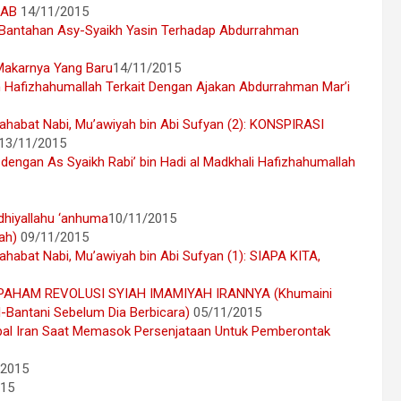
HAB
14/11/2015
 Bantahan Asy-Syaikh Yasin Terhadap Abdurrahman
Makarnya Yang Baru
14/11/2015
 Hafizhahumallah Terkait Dengan Ajakan Abdurrahman Mar’i
habat Nabi, Mu’awiyah bin Abi Sufyan (2): KONSPIRASI
13/11/2015
dengan As Syaikh Rabi’ bin Hadi al Madkhali Hafizhahumallah
dhiyallahu ‘anhuma
10/11/2015
ah)
09/11/2015
abat Nabi, Mu’awiyah bin Abi Sufyan (1): SIAPA KITA,
AHAM REVOLUSI SYIAH IMAMIYAH IRANNYA (Khumaini
Bantani Sebelum Dia Berbicara)
05/11/2015
pal Iran Saat Memasok Persenjataan Untuk Pemberontak
/2015
015