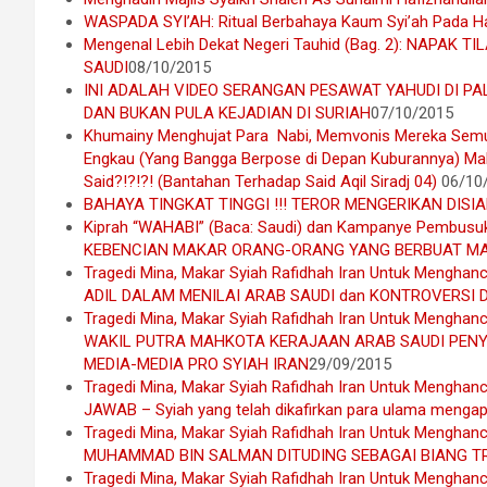
WASPADA SYI’AH: Ritual Berbahaya Kaum Syi’ah Pada Ha
Mengenal Lebih Dekat Negeri Tauhid (Bag. 2): NAPAK
SAUDI
08/10/2015
INI ADALAH VIDEO SERANGAN PESAWAT YAHUDI DI P
DAN BUKAN PULA KEJADIAN DI SURIAH
07/10/2015
Khumainy Menghujat Para Nabi, Memvonis Mereka Semu
Engkau (Yang Bangga Berpose di Depan Kuburannya) M
Said?!?!?! (Bantahan Terhadap Said Aqil Siradj 04)
06/10
BAHAYA TINGKAT TINGGI !!! TEROR MENGERIKAN DISIAP
Kiprah “WAHABI” (Baca: Saudi) dan Kampanye Pembusu
KEBENCIAN MAKAR ORANG-ORANG YANG BERBUAT M
Tragedi Mina, Makar Syiah Rafidhah Iran Untuk Menghanc
ADIL DALAM MENILAI ARAB SAUDI dan KONTROVERSI
Tragedi Mina, Makar Syiah Rafidhah Iran Untuk Menghanc
WAKIL PUTRA MAHKOTA KERAJAAN ARAB SAUDI PEN
MEDIA-MEDIA PRO SYIAH IRAN
29/09/2015
Tragedi Mina, Makar Syiah Rafidhah Iran Untuk Menghanc
JAWAB – Syiah yang telah dikafirkan para ulama menga
Tragedi Mina, Makar Syiah Rafidhah Iran Untuk Menghanc
MUHAMMAD BIN SALMAN DITUDING SEBAGAI BIANG TRA
Tragedi Mina, Makar Syiah Rafidhah Iran Untuk Menghanc