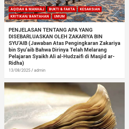
AQIDAH & MANHAJ
BUKTI & FAKTA
KESAKSIAN
KRITIKAN/ BANTAHAN
UMUM
PENJELASAN TENTANG APA YANG
DISEBARLUASKAN OLEH ZAKARIYA BIN
SYU’AIB (Jawaban Atas Pengingkaran Zakariya
bin Syu’aib Bahwa Dirinya Telah Melarang
Pelajaran Syaikh Ali al-Hudzaifi di Masjid ar-
Ridha)
13/08/2025
admin