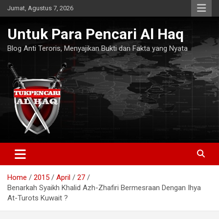
Skip
Jumat, Agustus 7, 2026
to
content
Untuk Para Pencari Al Haq
Blog Anti Teroris, Menyajikan Bukti dan Fakta yang Nyata
Home
2015
April
27
Benarkah Syaikh Khalid Azh-Zhafiri Bermesraan Dengan Ihya
At-Turots Kuwait ?