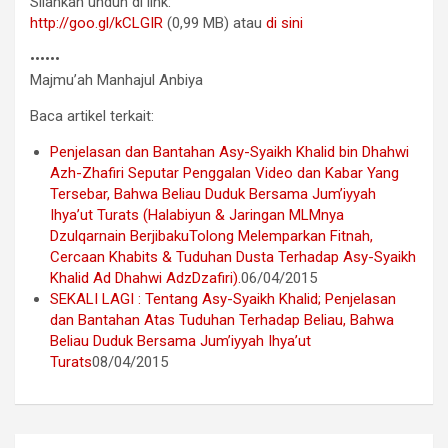
Silahkan unduh di link:
http://goo.gl/kCLGIR
(0,99 MB) atau
di sini
••••••
Majmu’ah Manhajul Anbiya
Baca artikel terkait:
Penjelasan dan Bantahan Asy-Syaikh Khalid bin Dhahwi
Azh-Zhafiri Seputar Penggalan Video dan Kabar Yang
Tersebar, Bahwa Beliau Duduk Bersama Jum’iyyah
Ihya’ut Turats (Halabiyun & Jaringan MLMnya
Dzulqarnain BerjibakuTolong Melemparkan Fitnah,
Cercaan Khabits & Tuduhan Dusta Terhadap Asy-Syaikh
Khalid Ad Dhahwi AdzDzafiri).
06/04/2015
SEKALI LAGI : Tentang Asy-Syaikh Khalid; Penjelasan
dan Bantahan Atas Tuduhan Terhadap Beliau, Bahwa
Beliau Duduk Bersama Jum’iyyah Ihya’ut
Turats
08/04/2015