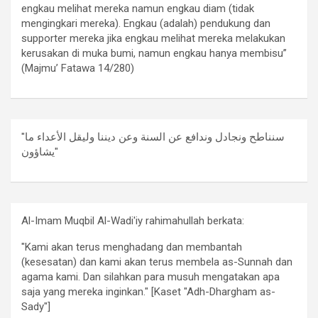
engkau melihat mereka namun engkau diam (tidak
mengingkari mereka). Engkau (adalah) pendukung dan
supporter mereka jika engkau melihat mereka melakukan
kerusakan di muka bumi, namun engkau hanya membisu”
(Majmu’ Fatawa 14/280)
"سنناطح ونجادل وندافع عن السنة وعن ديننا وليقل الأعداء ما
يشاؤون"
Al-Imam Muqbil Al-Wadi'iy rahimahullah berkata:
"Kami akan terus menghadang dan membantah
(kesesatan) dan kami akan terus membela as-Sunnah dan
agama kami. Dan silahkan para musuh mengatakan apa
saja yang mereka inginkan." [Kaset "Adh-Dhargham as-
Sady"]