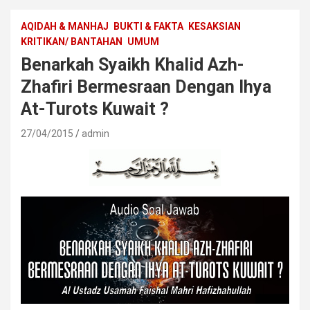
AQIDAH & MANHAJ
BUKTI & FAKTA
KESAKSIAN
KRITIKAN/ BANTAHAN
UMUM
Benarkah Syaikh Khalid Azh-
Zhafiri Bermesraan Dengan Ihya
At-Turots Kuwait ?
27/04/2015
admin