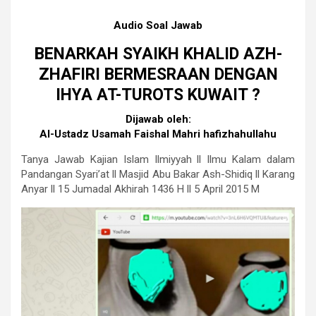
Audio Soal Jawab
BENARKAH SYAIKH KHALID AZH-
ZHAFIRI BERMESRAAN DENGAN
IHYA AT-TUROTS KUWAIT ?
Dijawab oleh:
Al-Ustadz Usamah Faishal Mahri hafizhahullahu
Tanya Jawab Kajian Islam Ilmiyyah ll Ilmu Kalam dalam
Pandangan Syari’at ll Masjid Abu Bakar Ash-Shidiq ll Karang
Anyar ll 15 Jumadal Akhirah 1436 H ll 5 April 2015 M