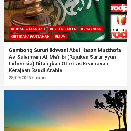
AQIDAH & MANHAJ
BUKTI & FAKTA
KESAKSIAN
KRITIKAN/ BANTAHAN
UMUM
Gembong Sururi Ikhwani Abul Hasan Musthofa
As-Sulaimani Al-Ma’ribi (Rujukan Sururiyyun
Indonesia) Ditangkap Otoritas Keamanan
Kerajaan Saudi Arabia
28/09/2025
admin