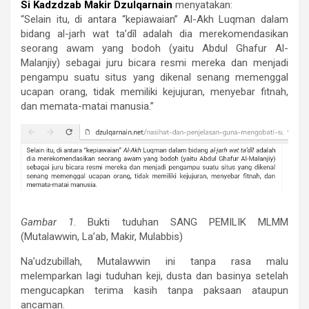
Si Kadzdzab Makir Dzulqarnain
menyatakan:
“Selain itu, di antara “kepiawaian” Al-Akh Luqman dalam
bidang al-jarh wat ta’dîl adalah dia merekomendasikan
seorang awam yang bodoh (yaitu Abdul Ghafur Al-
Malanjiy) sebagai juru bicara resmi mereka dan menjadi
pengampu suatu situs yang dikenal senang memenggal
ucapan orang, tidak memiliki kejujuran, menyebar fitnah,
dan memata-matai manusia.”
Gambar 1
. Bukti tuduhan SANG PEMILIK MLMM
(Mutalawwin, La’ab, Makir, Mulabbis)
Na’udzubillah, Mutalawwin ini tanpa rasa malu
melemparkan lagi tuduhan keji, dusta dan basinya setelah
mengucapkan terima kasih tanpa paksaan ataupun
ancaman.