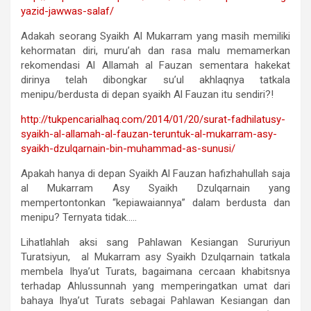
yazid-jawwas-salaf/
Adakah seorang Syaikh Al Mukarram yang masih memiliki
kehormatan diri, muru’ah dan rasa malu memamerkan
rekomendasi Al Allamah al Fauzan sementara hakekat
dirinya telah dibongkar su’ul akhlaqnya tatkala
menipu/berdusta di depan syaikh Al Fauzan itu sendiri?!
http://tukpencarialhaq.com/
2014/01/20/surat-fadhilatusy-
syaikh-al-allamah-al-fauzan-
teruntuk-al-mukarram-asy-
syaikh-dzulqarnain-bin-
muhammad-as-sunusi/
Apakah hanya di depan Syaikh Al Fauzan hafizhahullah saja
al Mukarram Asy Syaikh Dzulqarnain yang
mempertontonkan “kepiawaiannya” dalam berdusta dan
menipu? Ternyata tidak…..
Lihatlahlah aksi sang Pahlawan Kesiangan Sururiyun
Turatsiyun, al Mukarram asy Syaikh Dzulqarnain tatkala
membela Ihya’ut Turats, bagaimana cercaan khabitsnya
terhadap Ahlussunnah yang memperingatkan umat dari
bahaya Ihya’ut Turats sebagai Pahlawan Kesiangan dan