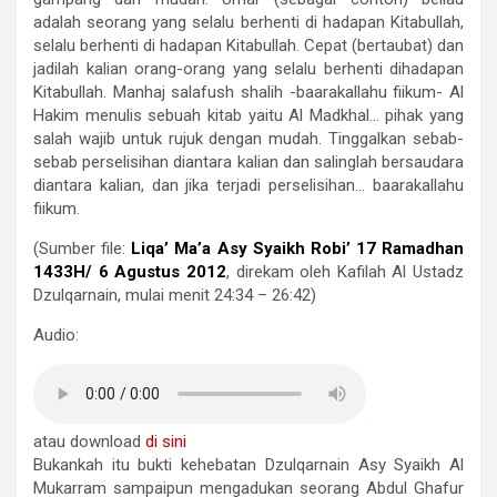
adalah seorang yang selalu berhenti di hadapan Kitabullah,
selalu berhenti di hadapan Kitabullah. Cepat (bertaubat) dan
jadilah kalian orang-orang yang selalu berhenti dihadapan
Kitabullah. Manhaj salafush shalih -baarakallahu fiikum- Al
Hakim menulis sebuah kitab yaitu Al Madkhal… pihak yang
salah wajib untuk rujuk dengan mudah. Tinggalkan sebab-
sebab perselisihan diantara kalian dan salinglah bersaudara
diantara kalian, dan jika terjadi perselisihan… baarakallahu
fiikum.
(Sumber file:
Liqa’ Ma’a Asy Syaikh Robi’ 17 Ramadhan
1433H/ 6 Agustus 2012
, direkam oleh Kafilah Al Ustadz
Dzulqarnain, mulai menit 24:34 – 26:42)
Audio:
atau download
di sini
Bukankah itu bukti kehebatan Dzulqarnain Asy Syaikh Al
Mukarram sampaipun mengadukan seorang Abdul Ghafur