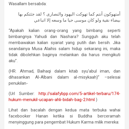
Wasallam bersabda:
أمتهوكون أنتم كما تهوكت اليهود والنصارى ؟ لقد جئتكم بها
بيضاء نقية ولو كان موسى حيا ما وسعه إلا اتباعي
“Apakah kalian orang-orang yang bimbang seperti
bimbangnya Yahudi dan Nashara? Sungguh aku telah
membawakan kalian syariat yang putih dan bersih. Jika
seandainya Musa Alaihis salam hidup sekarang ini, maka
tidak dibolehkan baginya melainkan dia harus mengikuti
aku”.
(HR. Ahmad, Baihaqi dalam kitab syu’abul iman, dan
dihasankan Al-Albani dalam al-misykaah)” –selesai
penukilan-
(Url Sumber:
http://salafybpp.com/
5-artikel-terbaru/174-
hukum-
menukil-ucapan-ahli-bidah-bag-
2.html
)
Lihat dan bacalah dengan kedua mata terbuka wahai
facebooker Hanan ketika si Buddha berceramah
menyinggung para pengembat Hukum Karma milik mereka: