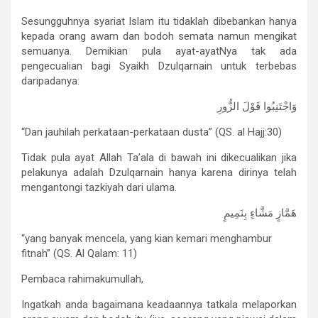
Sesungguhnya syariat Islam itu tidaklah dibebankan hanya
kepada orang awam dan bodoh semata namun mengikat
semuanya. Demikian pula ayat-ayatNya tak ada
pengecualian bagi Syaikh Dzulqarnain untuk terbebas
daripadanya:
وَاجْتَنِبُوا قَوْلَ الزُّورِ
“Dan jauhilah perkataan-perkataan dusta” (QS. al Hajj:30)
Tidak pula ayat Allah Ta’ala di bawah ini dikecualikan jika
pelakunya adalah Dzulqarnain hanya karena dirinya telah
mengantongi tazkiyah dari ulama.
هَمَّازٍ مَشَّاءٍ بِنَمِيمٍ
“yang banyak mencela, yang kian kemari menghambur
fitnah” (QS. Al Qalam: 11)
Pembaca rahimakumullah,
Ingatkah anda bagaimana keadaannya tatkala melaporkan