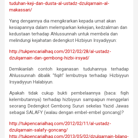
tuduhan-
keji-dan-dusta-al-ustadz-
dzulqarnain-al-
makassari/
Yang dengannya dia mengikrarkan kepada umat akan
kesiapannya dalam melemparkan kekejian, kedzaliman dan
kedustaan terhadap Ahlussunnah untuk membela dan
melindungi kejahatan dedengkot Hizbiyun Irsyadiyyun:
http://tukpencarialhaq.com/
2012/02/28/al-ustadz-
dzulqarnain-dan-gembong-hizbi-
irsyad/
Demikianlah contoh keganasan tuduhannya terhadap
Ahlussunnah dibalik “fiqih” lembutnya terhadap Hizbiyyun
Irsyadiyyun Halabiyun.
Apakah tidak cukup bukti pembelaannya (baca: fiqih
kelembutannya) terhadap hizbiyyun sampaipun menggelari
seorang Dedengkot Gembong Sururi sekelas Yazid Jawas
sebagai SALAFY (walau dengan embel-embel goncang)?
http://tukpencarialhaq.com/
2012/02/11/al-ustadz-
dzulqarnain-salafy-goncang/
http://tukpencarialhaq.com/
2013/05/02/dzulqarnain-bilang-