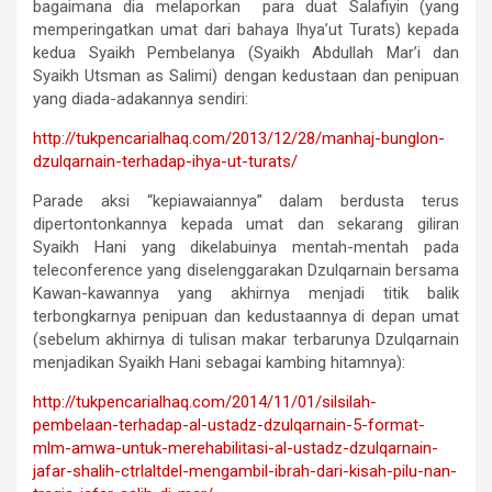
bagaimana dia melaporkan para duat Salafiyin (yang
memperingatkan umat dari bahaya Ihya’ut Turats) kepada
kedua Syaikh Pembelanya (Syaikh Abdullah Mar’i dan
Syaikh Utsman as Salimi) dengan kedustaan dan penipuan
yang diada-adakannya sendiri:
http://tukpencarialhaq.com/
2013/12/28/manhaj-bunglon-
dzulqarnain-terhadap-ihya-ut-
turats/
Parade aksi “kepiawaiannya” dalam berdusta terus
dipertontonkannya kepada umat dan sekarang giliran
Syaikh Hani yang dikelabuinya mentah-mentah pada
teleconference yang diselenggarakan Dzulqarnain bersama
Kawan-kawannya yang akhirnya menjadi titik balik
terbongkarnya penipuan dan kedustaannya di depan umat
(sebelum akhirnya di tulisan makar terbarunya Dzulqarnain
menjadikan Syaikh Hani sebagai kambing hitamnya):
http://tukpencarialhaq.com/
2014/11/01/silsilah-
pembelaan-
terhadap-al-ustadz-
dzulqarnain-5-format-
mlm-amwa-
untuk-merehabilitasi-al-
ustadz-dzulqarnain-
jafar-
shalih-ctrlaltdel-mengambil-
ibrah-dari-kisah-pilu-nan-