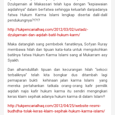
Dzulqarnain al Makassari telah lupa dengan “kepiawaian
aqidahnya” dalam berfatwa sehingga keluarlah daripadanya
fatwa Hukum Karma Islami lengkap disertai dalil-dalil
pendukungnya?!?!?
http://tukpencarialhaq.com/
2012/03/02/ustadz-
dzulqarnain-
dan-aqidah-batil-hukum-karm/
Maka datanglah sang pembebek fanatiknya, Sofyan Ruray
membawa hilah dan tipuan kata-kata untuk mengokohkan
batilnya fatwa Hukum Karma Islami sang al Mukarram asy
Syaikh.
Dan alhamdulillah tipuan dan kecurangan hilah “sekoci
terbaliknya” telah kita bongkar dus ditambah lagi
pemaparan bukti kehinaan jalan karma Islami yang
mereka pertahankan tatkala orang-orang kafir pemilik
aqidah najis kafir hukum karma itu sendiri mengingkari
keras klaim sepihak adanya hukum karma di dalam Islam!!
http://tukpencarialhaq.com/
2012/04/25/website-resmi-
budhdha-tolak-keras-klaim-
sepihak-hukum-karma-islami/