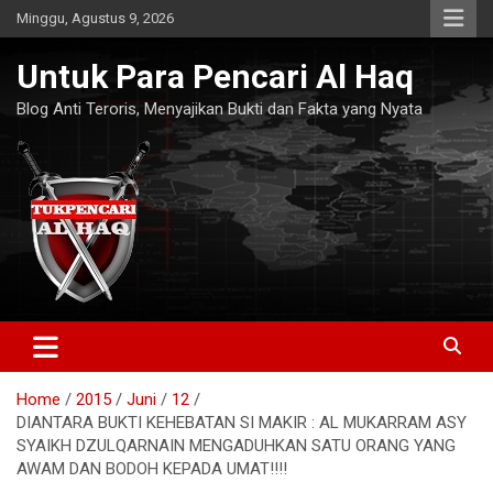
Skip
Minggu, Agustus 9, 2026
to
content
Untuk Para Pencari Al Haq
Blog Anti Teroris, Menyajikan Bukti dan Fakta yang Nyata
Home
2015
Juni
12
DIANTARA BUKTI KEHEBATAN SI MAKIR : AL MUKARRAM ASY
SYAIKH DZULQARNAIN MENGADUHKAN SATU ORANG YANG
AWAM DAN BODOH KEPADA UMAT!!!!