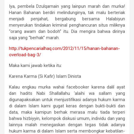
Iya, pembela Dzulqarnain yang lainpun marah dan murka!
Hanan Bahanan berdiri melindunginya, tak malu berteriak
menjadi penjahat, bergabung bersama Halabiyun
menyerukan tindakan kriminal penghancuran situs miliknya
“orang awam dan bodoh” itu. Dia mengira bahwa dirinya
saja yang “berhak” marah.
http://tukpencarialhaq.com/
2012/11/15/hanan-bahanan-
overload-bag-3/
Maka kami jawab ketika itu:
Karena Karma (Si Kafir) Islam Dinista
Kalau engkau murka wahai facebooker karena dalil ayat
dan hadits Nabi Shallallahu ‘alaihi wa sallam yang
digunapaksakan untuk menjustifikasi adanya hukum karma
di dalam Islam kami gugat keras dengan bukti-bukti dan
data, maka kamipun berhak merasa malu tiada terperi
bahwa hizbiyyin, kelompok diskusi umum, individu dan yang
lainnya malah menegaskan dengan tegas tidak adanya
hukum karma di dalam Islam serta membongkar kebatilan-