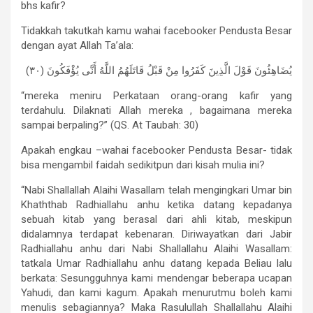
bhs kafir?
Tidakkah takutkah kamu wahai facebooker Pendusta Besar
dengan ayat Allah Ta’ala:
(يُضَاهِئُونَ قَوْلَ الَّذِينَ كَفَرُوا مِنْ قَبْلُ قَاتَلَهُمُ اللَّهُ أَنَّى يُؤْفَكُونَ (٣٠
“mereka meniru Perkataan orang-orang kafir yang
terdahulu. Dilaknati Allah mereka , bagaimana mereka
sampai berpaling?” (QS. At Taubah: 30)
Apakah engkau –wahai facebooker Pendusta Besar- tidak
bisa mengambil faidah sedikitpun dari kisah mulia ini?
“Nabi Shallallah Alaihi Wasallam telah mengingkari Umar bin
Khaththab Radhiallahu anhu ketika datang kepadanya
sebuah kitab yang berasal dari ahli kitab, meskipun
didalamnya terdapat kebenaran. Diriwayatkan dari Jabir
Radhiallahu anhu dari Nabi Shallallahu Alaihi Wasallam:
tatkala Umar Radhiallahu anhu datang kepada Beliau lalu
berkata: Sesungguhnya kami mendengar beberapa ucapan
Yahudi, dan kami kagum. Apakah menurutmu boleh kami
menulis sebagiannya? Maka Rasulullah Shallallahu Alaihi