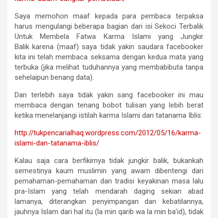
Saya memohon maaf kepada para pembaca terpaksa
harus mengulangi beberapa bagian dari isi Sekoci Terbalik
Untuk Membela Fatwa Karma Islami yang Jungkir
Balik karena (maaf) saya tidak yakin saudara facebooker
kita ini telah membaca seksama dengan kedua mata yang
terbuka (jika melihat tuduhannya yang membabibuta tanpa
sehelaipun benang data).
Dan terlebih saya tidak yakin sang facebooker ini mau
membaca dengan tenang bobot tulisan yang lebih berat
ketika menelanjangi istilah karma Islami dan tatanama Iblis:
http://tukpencarialhaq.
wordpress.com/2012/05/16/
karma-
islami-dan-tatanama-
iblis/
Kalau saja cara berfikirnya tidak jungkir balik, bukankah
semestinya kaum muslimin yang awam dibentengi dari
pemahaman-pemahaman dan tradisi keyakinan masa lalu
pra-Islam yang telah mendarah daging sekian abad
lamanya, diterangkan penyimpangan dan kebatilannya,
jauhnya Islam dari hal itu (la min qarib wa la min ba’id), tidak