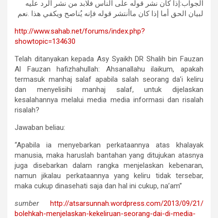
الجواب:إذا كان نشر قوله على الناس فلابد من نشر الرد عليه
لبيان الحق أما إذا كان ماأنتشر قوله فإنه يُناصح ويكفي هذا .نعم
http://www.sahab.net/forums/
index.php?
showtopic=134630
Telah ditanyakan kepada Asy Syaikh DR Shalih bin Fauzan
Al Fauzan hafizhahullah: Ahsanallahu ilaikum, apakah
termasuk manhaj salaf apabila salah seorang da’i keliru
dan menyelisihi manhaj salaf, untuk dijelaskan
kesalahannya melalui media media informasi dan risalah
risalah?
Jawaban beliau:
“Apabila ia menyebarkan perkataannya atas khalayak
manusia, maka haruslah bantahan yang ditujukan atasnya
juga disebarkan dalam rangka menjelaskan kebenaran,
namun jikalau perkataannya yang keliru tidak tersebar,
maka cukup dinasehati saja dan hal ini cukup, na’am”
sumber
http://atsarsunnah.
wordpress.com/2013/09/21/
bolehkah-menjelaskan-
kekeliruan-seorang-dai-di-
media-