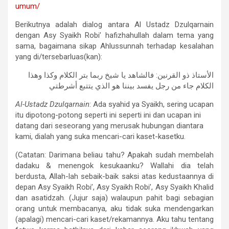
umum/
Berikutnya adalah dialog antara Al Ustadz Dzulqarnain
dengan Asy Syaikh Robi’ hafizhahullah dalam tema yang
sama, bagaimana sikap Ahlussunnah terhadap kesalahan
yang di/tersebarluas(kan):
الأستاذ ذو القرنين: فالشاهد يا شيخ ربما بتر الكلام وكذا وهذا
الكلام جاء من رجل يفسد بيننا هو الذي يتتبع أشرطتي
Al-Ustadz Dzulqarnain
: Ada syahid ya Syaikh, sering ucapan
itu dipotong-potong seperti ini seperti ini dan ucapan ini
datang dari seseorang yang merusak hubungan diantara
kami, dialah yang suka
mencari-cari kaset-kasetku.
(Catatan: Darimana beliau tahu? Apakah sudah membelah
dadaku & menengok kesukaanku? Wallahi dia telah
berdusta, Allah-lah sebaik-baik saksi atas kedustaannya di
depan Asy Syaikh Robi’, Asy Syaikh Robi’, Asy Syaikh Khalid
dan asatidzah. (Jujur saja) walaupun pahit bagi sebagian
orang untuk membacanya, aku tidak suka mendengarkan
(apalagi) mencari-cari kaset/rekamannya. Aku tahu tentang