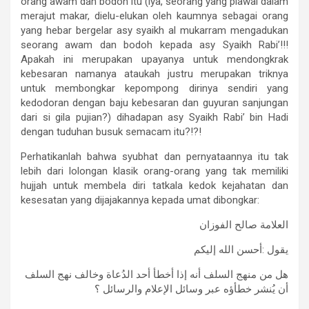
orang awam dan bodoh itu (iya, seorang yang piawai dalam
merajut makar, dielu-elukan oleh kaumnya sebagai orang
yang hebar bergelar asy syaikh al mukarram mengadukan
seorang awam dan bodoh kepada asy Syaikh Rabi’!!!
Apakah ini merupakan upayanya untuk mendongkrak
kebesaran namanya ataukah justru merupakan triknya
untuk membongkar kepompong dirinya sendiri yang
kedodoran dengan baju kebesaran dan guyuran sanjungan
dari si gila pujian?) dihadapan asy Syaikh Rabi’ bin Hadi
dengan tuduhan busuk semacam itu?!?!
Perhatikanlah bahwa syubhat dan pernyataannya itu tak
lebih dari lolongan klasik orang-orang yang tak memiliki
hujjah untuk membela diri tatkala kedok kejahatan dan
kesesatan yang dijajakannya kepada umat dibongkar:
العلامة صالح الفوزان
يقول :أحسن الله إليكم
هل من منهج السلف أنه إذا أخطأ أحد الدُعاة وخالف نهج السلف
أن يُنشر خطأؤه عبر وسائل الإعلام والرسائل ؟