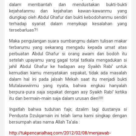
dalam membantah dan mendustakan bukti-bukti
kejahatanmu dan kejahatan kawan-kawanmu yang
diungkap oleh Abdul Ghafur dan bukti kebodohanmu sendiri
terhadap syariat dalam menyikapi kesalahan yang
tersebarluas?!
Maka pengulangan suara sumbangmu dalam tulisan makar
terbarumu yang sekarang mengadu kepada umat atas
perbuatan Abdul Ghafur si orang awam dan bodoh itu
setelah upayamu yang gagal total tatkala mengadukan si
jahil Abdul Ghafur ke hadapan asy Syaikh Rabi’ untuk
kemudian kamu menyatakan sepakat, tidak ada masalah
dalam hal ini pada jalsah Mekah saat itu menjadi bukti
Mutalawwinmu yang nyata, bahwa engkau hanyalah
berpura-pura saja sepakat dengan asy Syaikh Rabi’ ketika
itu dan bermain-main saja dalam urusan dien!!!!
Ingatlah bahwa tuduhan fajir, dzalim lagi dustanya si
Pendusta Dzulqarnain ini telah lama kami singkap dengan
bersumpah atas nama Allah Ta’ala :
http://tukpencarialhaq.com/
2012/02/08/menjawab-