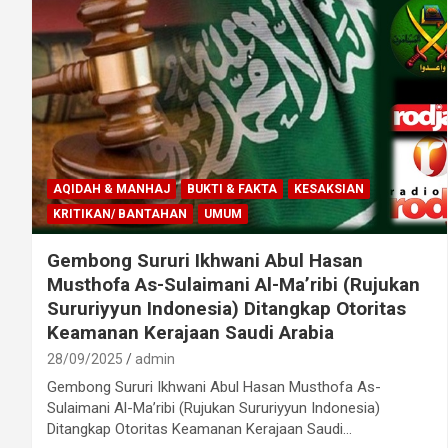
AQIDAH & MANHAJ
BUKTI & FAKTA
KESAKSIAN
KRITIKAN/ BANTAHAN
UMUM
Gembong Sururi Ikhwani Abul Hasan
Musthofa As-Sulaimani Al-Ma’ribi (Rujukan
Sururiyyun Indonesia) Ditangkap Otoritas
Keamanan Kerajaan Saudi Arabia
28/09/2025
admin
Gembong Sururi Ikhwani Abul Hasan Musthofa As-
Sulaimani Al-Ma’ribi (Rujukan Sururiyyun Indonesia)
Ditangkap Otoritas Keamanan Kerajaan Saudi…