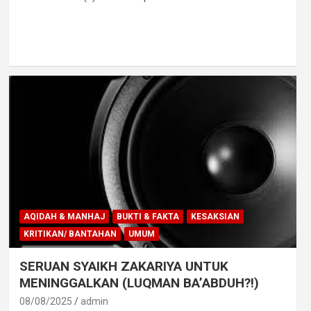
AQIDAH & MANHAJ
BUKTI & FAKTA
KESAKSIAN
KRITIKAN/ BANTAHAN
UMUM
SERUAN SYAIKH ZAKARIYA UNTUK
MENINGGALKAN (LUQMAN BA’ABDUH?!)
08/08/2025
admin