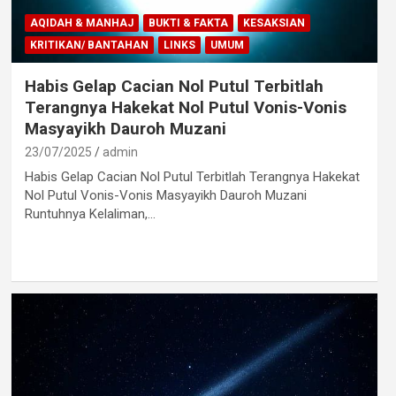
AQIDAH & MANHAJ
BUKTI & FAKTA
KESAKSIAN
KRITIKAN/ BANTAHAN
LINKS
UMUM
Habis Gelap Cacian Nol Putul Terbitlah
Terangnya Hakekat Nol Putul Vonis-Vonis
Masyayikh Dauroh Muzani
23/07/2025
admin
Habis Gelap Cacian Nol Putul Terbitlah Terangnya Hakekat
Nol Putul Vonis-Vonis Masyayikh Dauroh Muzani
Runtuhnya Kelaliman,…