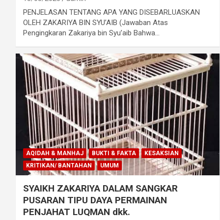
PENJELASAN TENTANG APA YANG DISEBARLUASKAN
OLEH ZAKARIYA BIN SYU’AIB (Jawaban Atas
Pengingkaran Zakariya bin Syu’aib Bahwa…
AQIDAH & MANHAJ
BUKTI & FAKTA
KESAKSIAN
KRITIKAN/ BANTAHAN
UMUM
SYAIKH ZAKARIYA DALAM SANGKAR
PUSARAN TIPU DAYA PERMAINAN
PENJAHAT LUQMAN dkk.