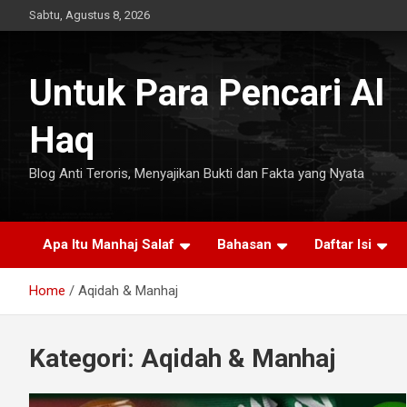
Skip
Sabtu, Agustus 8, 2026
to
content
Untuk Para Pencari Al
Haq
Blog Anti Teroris, Menyajikan Bukti dan Fakta yang Nyata
Apa Itu Manhaj Salaf
Bahasan
Daftar Isi
Home
Aqidah & Manhaj
Kategori:
Aqidah & Manhaj