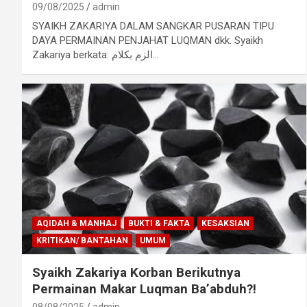
09/08/2025
admin
SYAIKH ZAKARIYA DALAM SANGKAR PUSARAN TIPU
DAYA PERMAINAN PENJAHAT LUQMAN dkk. Syaikh
Zakariya berkata: الزم بكلام…
AQIDAH & MANHAJ
BUKTI & FAKTA
KESAKSIAN
KRITIKAN/ BANTAHAN
UMUM
Syaikh Zakariya Korban Berikutnya
Permainan Makar Luqman Ba’abduh?!