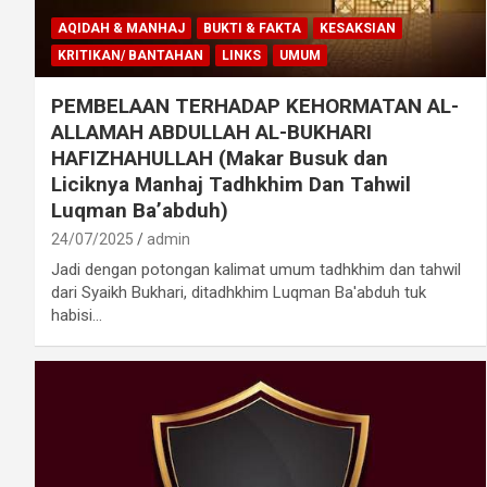
AQIDAH & MANHAJ
BUKTI & FAKTA
KESAKSIAN
KRITIKAN/ BANTAHAN
LINKS
UMUM
PEMBELAAN TERHADAP KEHORMATAN AL-
ALLAMAH ABDULLAH AL-BUKHARI
HAFIZHAHULLAH (Makar Busuk dan
Liciknya Manhaj Tadhkhim Dan Tahwil
Luqman Ba’abduh)
24/07/2025
admin
Jadi dengan potongan kalimat umum tadhkhim dan tahwil
dari Syaikh Bukhari, ditadhkhim Luqman Ba'abduh tuk
habisi…