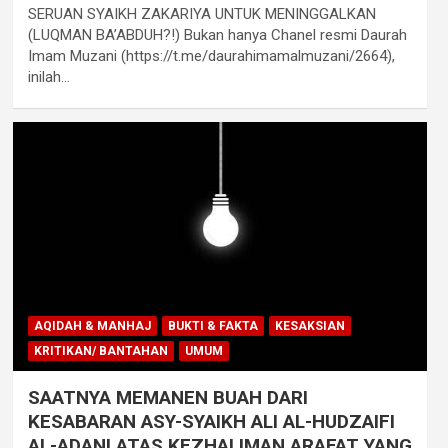
SERUAN SYAIKH ZAKARIYA UNTUK MENINGGALKAN
(LUQMAN BA’ABDUH?!) Bukan hanya Chanel resmi Daurah
Imam Muzani (https://t.me/daurahimamalmuzani/2664),
inilah…
AQIDAH & MANHAJ
BUKTI & FAKTA
KESAKSIAN
KRITIKAN/ BANTAHAN
UMUM
SAATNYA MEMANEN BUAH DARI
KESABARAN ASY-SYAIKH ALI AL-HUDZAIFI
AL-ADANI ATAS KEZHALIMAN ARAFAT YANG