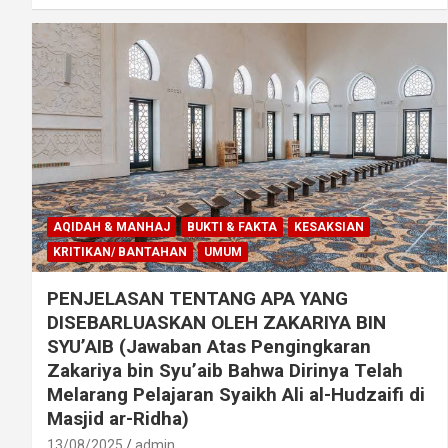
AQIDAH & MANHAJ
BUKTI & FAKTA
KESAKSIAN
KRITIKAN/ BANTAHAN
UMUM
PENJELASAN TENTANG APA YANG
DISEBARLUASKAN OLEH ZAKARIYA BIN
SYU’AIB (Jawaban Atas Pengingkaran
Zakariya bin Syu’aib Bahwa Dirinya Telah
Melarang Pelajaran Syaikh Ali al-Hudzaifi di
Masjid ar-Ridha)
13/08/2025
admin