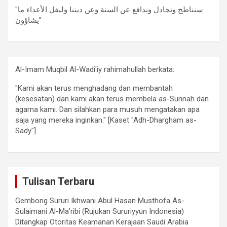
"سنناطح ونجادل وندافع عن السنة وعن ديننا وليقل الأعداء ما
يشاؤون"
Al-Imam Muqbil Al-Wadi'iy rahimahullah berkata:
"Kami akan terus menghadang dan membantah
(kesesatan) dan kami akan terus membela as-Sunnah dan
agama kami. Dan silahkan para musuh mengatakan apa
saja yang mereka inginkan." [Kaset "Adh-Dhargham as-
Sady"]
Tulisan Terbaru
Gembong Sururi Ikhwani Abul Hasan Musthofa As-
Sulaimani Al-Ma’ribi (Rujukan Sururiyyun Indonesia)
Ditangkap Otoritas Keamanan Kerajaan Saudi Arabia