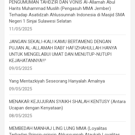
PENGUMUMAN TAHDZIR DAN VONIS Al-Allamah Abul
Harits Muhammad Muslih (Pengasuh MMA Jember)
Terhadap Asatidzah Ahlussunnah Indonesia di Masjid SMA
Negeri 1 Sinjai Sulawesi Selatan
11/05/2025
JANGAN SEKALI-KALI KAMU BERTAMENG DENGAN
PUJIAN AL-ALLAMAH RABI’ HAFIZHAHULLAH HANYA
UNTUK MENGELABUI UMAT DAN MENUTUP-NUTUPI
KEJAHATANNYA!!¹
09/05/2025
Yang Mentazkiyah Seseorang Hanyalah Amalnya
09/05/2025
MENAKAR KEJUJURAN SYAIKH SHALAH KENTUSY (Antara
Ucapan dengan Kenyataan)
08/05/2025
MEMBEDAH MANHAJ LING LUNG MMA (Loyalitas
Terhadap Prinsip-prinsip Ahlussunnah Ataukah Loyalitas