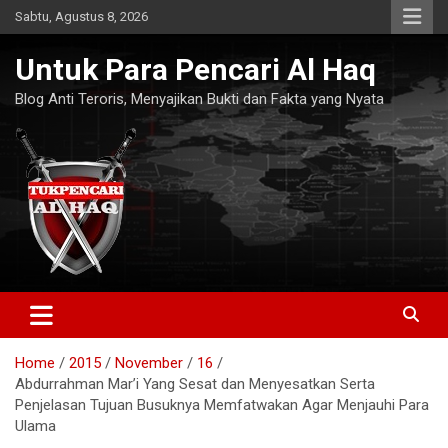
Skip
Sabtu, Agustus 8, 2026
to
content
Untuk Para Pencari Al Haq
Blog Anti Teroris, Menyajikan Bukti dan Fakta yang Nyata
Home
2015
November
16
Abdurrahman Mar’i Yang Sesat dan Menyesatkan Serta
Penjelasan Tujuan Busuknya Memfatwakan Agar Menjauhi Para
Ulama