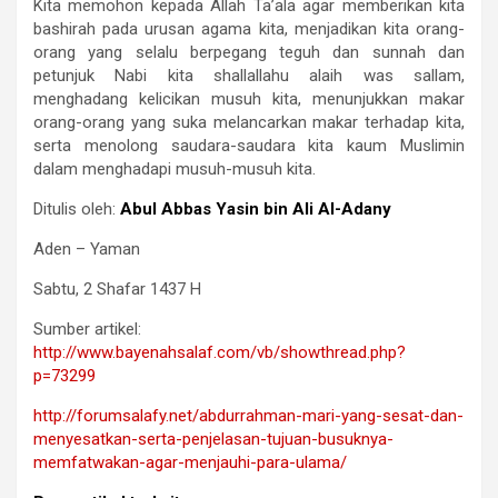
Kita memohon kepada Allah Ta’ala agar memberikan kita
bashirah pada urusan agama kita, menjadikan kita orang-
orang yang selalu berpegang teguh dan sunnah dan
petunjuk Nabi kita shallallahu alaih was sallam,
menghadang kelicikan musuh kita, menunjukkan makar
orang-orang yang suka melancarkan makar terhadap kita,
serta menolong saudara-saudara kita kaum Muslimin
dalam menghadapi musuh-musuh kita.
Ditulis oleh:
Abul Abbas Yasin bin Ali Al-Adany
Aden – Yaman
Sabtu, 2 Shafar 1437 H
Sumber artikel:
http://www.bayenahsalaf.com/
vb/showthread.php?
p=73299
http://forumsalafy.net/
abdurrahman-mari-yang-sesat-
dan-
menyesatkan-serta-
penjelasan-tujuan-busuknya-
memfatwakan-agar-menjauhi-
para-ulama/