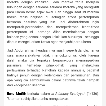
mereka dengan kebaikan– dan mereka terus menjalin
hubungan dengan saudara-saudara mereka yang mengikuti
para ulama besar sejak awal. Dan hingga saat ini mereka
masih terus berjihad di sebagian front pertempuran
bersama pasukan yang lain. Jadi Abdurrahman ingin
memporak-porandakan dan memperlemah front-front
pertempuran ini –semoga Allah membalasnya dengan
balasan yang sesuai dengan kelakukan buruknya– sehingga
diapun mengeluarkan fatwa agar menjauhi para ulama.
Jadi Abdurrahman keadaannya masih seperti dahulu, hanya
saja masyarakatnya tidak mendukungnya, oleh karena
itulah maka dia terpaksa berpura-pura menampakkan
pujiannya terhadap pihak-pihak yang melakukan
perlawanan terhadap Rafidhah kepada manusia, padahal
hatinya penuh dengan kedengkian dan permusuhan. Dan
apa yang dia sembunyikan dalam batinnya telah nampak
dari keceplosan lisannya.
Ibnu Muflih
berkata dalam
al-Adabusy Syar’iyyah
(1/136):
“Utsman radhiyallahu anhu mengatakan: