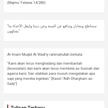
(Majmu’ Fatawa 14/280)
"سنناطح ونجادل وندافع عن السنة وعن ديننا وليقل الأعداء ما
يشاؤون"
Al-Imam Muqbil Al-Wadi'iy rahimahullah berkata:
"Kami akan terus menghadang dan membantah
(kesesatan) dan kami akan terus membela as-Sunnah dan
agama kami. Dan silahkan para musuh mengatakan apa
saja yang mereka inginkan." [Kaset "Adh-Dhargham as-
Sady"]
Tulisan Terbaru