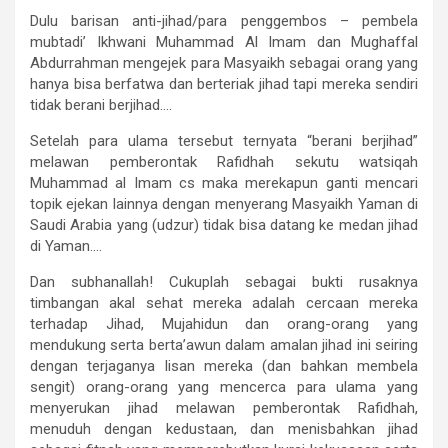
Dulu barisan anti-jihad/para penggembos – pembela
mubtadi’ Ikhwani Muhammad Al Imam dan Mughaffal
Abdurrahman mengejek para Masyaikh sebagai orang yang
hanya bisa berfatwa dan berteriak jihad tapi mereka sendiri
tidak berani berjihad….
Setelah para ulama tersebut ternyata “berani berjihad”
melawan pemberontak Rafidhah sekutu watsiqah
Muhammad al Imam cs maka merekapun ganti mencari
topik ejekan lainnya dengan menyerang Masyaikh Yaman di
Saudi Arabia yang (udzur) tidak bisa datang ke medan jihad
di Yaman….
Dan subhanallah! Cukuplah sebagai bukti rusaknya
timbangan akal sehat mereka adalah cercaan mereka
terhadap Jihad, Mujahidun dan orang-orang yang
mendukung serta berta’awun dalam amalan jihad ini seiring
dengan terjaganya lisan mereka (dan bahkan membela
sengit) orang-orang yang mencerca para ulama yang
menyerukan jihad melawan pemberontak Rafidhah,
menuduh dengan kedustaan, dan menisbahkan jihad