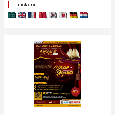
Translator
h