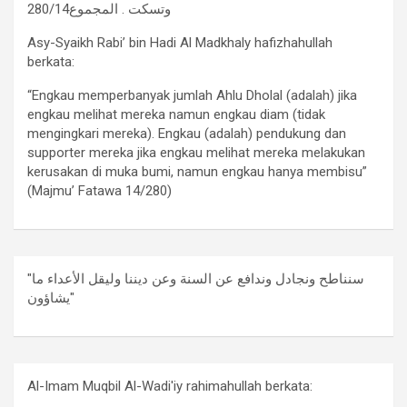
وتسكت . المجموع280/14
Asy-Syaikh Rabi’ bin Hadi Al Madkhaly hafizhahullah
berkata:
“Engkau memperbanyak jumlah Ahlu Dholal (adalah) jika
engkau melihat mereka namun engkau diam (tidak
mengingkari mereka). Engkau (adalah) pendukung dan
supporter mereka jika engkau melihat mereka melakukan
kerusakan di muka bumi, namun engkau hanya membisu”
(Majmu’ Fatawa 14/280)
"سنناطح ونجادل وندافع عن السنة وعن ديننا وليقل الأعداء ما
يشاؤون"
Al-Imam Muqbil Al-Wadi'iy rahimahullah berkata: