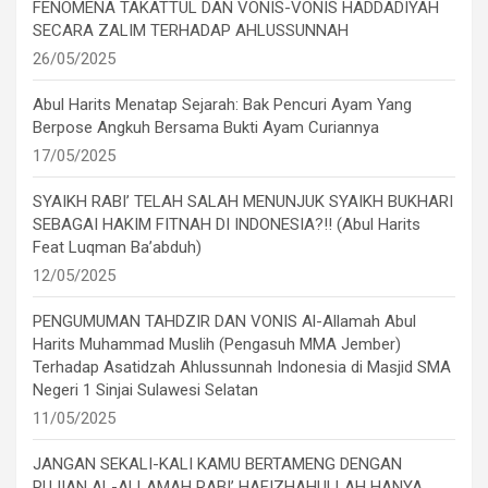
FENOMENA TAKATTUL DAN VONIS-VONIS HADDADIYAH
SECARA ZALIM TERHADAP AHLUSSUNNAH
26/05/2025
Abul Harits Menatap Sejarah: Bak Pencuri Ayam Yang
Berpose Angkuh Bersama Bukti Ayam Curiannya
17/05/2025
SYAIKH RABI’ TELAH SALAH MENUNJUK SYAIKH BUKHARI
SEBAGAI HAKIM FITNAH DI INDONESIA?!! (Abul Harits
Feat Luqman Ba’abduh)
12/05/2025
PENGUMUMAN TAHDZIR DAN VONIS Al-Allamah Abul
Harits Muhammad Muslih (Pengasuh MMA Jember)
Terhadap Asatidzah Ahlussunnah Indonesia di Masjid SMA
Negeri 1 Sinjai Sulawesi Selatan
11/05/2025
JANGAN SEKALI-KALI KAMU BERTAMENG DENGAN
PUJIAN AL-ALLAMAH RABI’ HAFIZHAHULLAH HANYA