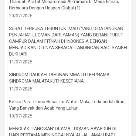
Thariqah Arafat Muhammadi Al-Yamani Di Masa Fitnah,
Berbicara Dengan Ucapan Global (1)
20/07/2025
SURAT TERBUKA TERUNTUK IMAD (YANG DIDATANGKAN
PENJAHAT LUQMAN DARI YAMAN) YANG BERANI TURUT
CAMPUR DALAM FITNAH DI INDONESIA DENGAN
MENJADIKAN DIRINYA SEBAGAI TANDINGAN BAGI SYAIKH
BUKHARI
11/07/2025
SINDROM DAURAH TAHUNAN MMA ITU BERNAMA
SINDROMA MALATAKUTI KESEPIANA
11/07/2025
Ketika Para Ulama Besar Itu Wafat, Maka Terkuburlah Ilmu
Yang Banyak dan Adab Yang Luhur
10/07/2025
MENOLAK ‘TANGISAN’ DRAMA LUQMAN BA’ABDUH DI
HARI PERTAMA MENINGGALNYA AL-ALLAMAH RABI’