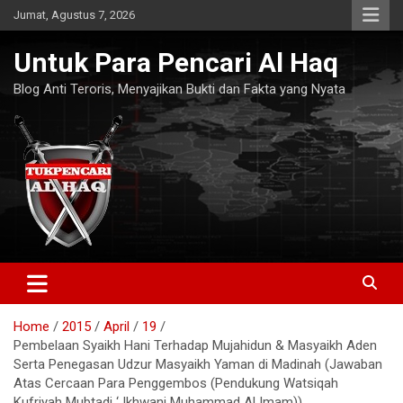
Skip
Jumat, Agustus 7, 2026
to
content
Untuk Para Pencari Al Haq
Blog Anti Teroris, Menyajikan Bukti dan Fakta yang Nyata
Home
2015
April
19
Pembelaan Syaikh Hani Terhadap Mujahidun & Masyaikh Aden
Serta Penegasan Udzur Masyaikh Yaman di Madinah (Jawaban
Atas Cercaan Para Penggembos (Pendukung Watsiqah
Kufriyah Mubtadi ‘ Ikhwani Muhammad Al Imam))