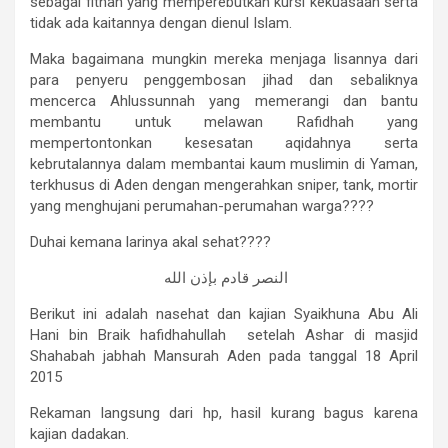
sebagai fitnah yang memperebutkan kursi kekuasaan serta
tidak ada kaitannya dengan dienul Islam.
Maka bagaimana mungkin mereka menjaga lisannya dari
para penyeru penggembosan jihad dan sebaliknya
mencerca Ahlussunnah yang memerangi dan bantu
membantu untuk melawan Rafidhah yang
mempertontonkan kesesatan aqidahnya serta
kebrutalannya dalam membantai kaum muslimin di Yaman,
terkhusus di Aden dengan mengerahkan sniper, tank, mortir
yang menghujani perumahan-perumahan warga????
Duhai kemana larinya akal sehat????
النصر قادم بإذن الله
Berikut ini adalah nasehat dan kajian Syaikhuna Abu Ali
Hani bin Braik hafidhahullah setelah Ashar di masjid
Shahabah jabhah Mansurah Aden pada tanggal 18 April
2015
Rekaman langsung dari hp, hasil kurang bagus karena
kajian dadakan.