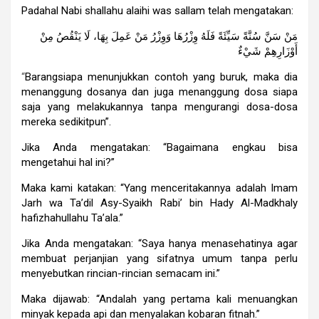
Padahal Nabi shallahu alaihi was sallam telah mengatakan:
مَنْ سَنَّ سُنَّةً سَيِّئَةً فَلَهُ وِزْرُهَا وَوِزْرُ مَنْ عَمِلَ بِهَا، لَا يَنْقُصُ مِنْ
أَوْزَارِهِمْ شَيْءٌ
“
Barangsiapa menunjukkan contoh yang buruk, maka dia
menanggung dosanya dan juga menanggung dosa siapa
saja yang melakukannya tanpa mengurangi dosa-dosa
mereka sedikitpun”.
Jika Anda mengatakan: “Bagaimana engkau bisa
mengetahui hal ini?”
Maka kami katakan: “Yang menceritakannya adalah Imam
Jarh wa Ta’dil Asy-Syaikh Rabi’ bin Hady Al-Madkhaly
hafizhahullahu Ta’ala.”
Jika Anda mengatakan: “Saya hanya menasehatinya agar
membuat perjanjian yang sifatnya umum tanpa perlu
menyebutkan rincian-rincian semacam ini.”
Maka dijawab: “Andalah yang pertama kali menuangkan
minyak kepada api dan menyalakan kobaran fitnah.”