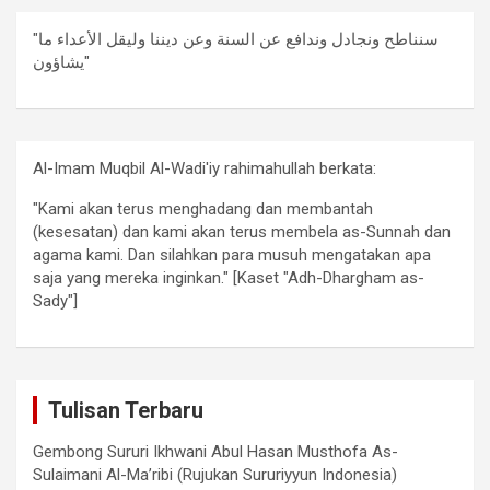
"سنناطح ونجادل وندافع عن السنة وعن ديننا وليقل الأعداء ما
يشاؤون"
Al-Imam Muqbil Al-Wadi'iy rahimahullah berkata:
"Kami akan terus menghadang dan membantah
(kesesatan) dan kami akan terus membela as-Sunnah dan
agama kami. Dan silahkan para musuh mengatakan apa
saja yang mereka inginkan." [Kaset "Adh-Dhargham as-
Sady"]
Tulisan Terbaru
Gembong Sururi Ikhwani Abul Hasan Musthofa As-
Sulaimani Al-Ma’ribi (Rujukan Sururiyyun Indonesia)