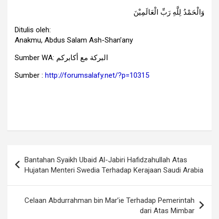
وَالْحَمْدُ لِلَّهِ رَبِّ الْعَالَمِيْنَ
Ditulis oleh:
Anakmu, Abdus Salam Ash-Shan’any
Sumber WA: البركة مع أكابركم
Sumber :
http://forumsalafy.net/?p=
10315
Navigasi
Bantahan Syaikh Ubaid Al-Jabiri Hafidzahullah Atas
pos
Hujatan Menteri Swedia Terhadap Kerajaan Saudi Arabia
Celaan Abdurrahman bin Mar’ie Terhadap Pemerintah
dari Atas Mimbar