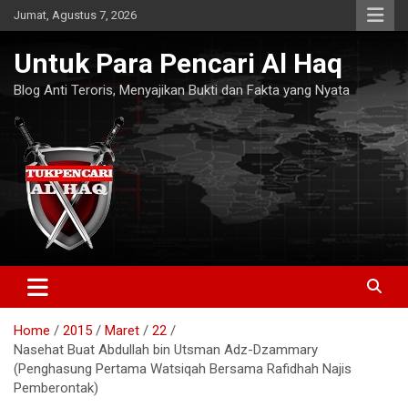
Skip
Jumat, Agustus 7, 2026
to
content
Untuk Para Pencari Al Haq
Blog Anti Teroris, Menyajikan Bukti dan Fakta yang Nyata
Home
2015
Maret
22
Nasehat Buat Abdullah bin Utsman Adz-Dzammary
(Penghasung Pertama Watsiqah Bersama Rafidhah Najis
Pemberontak)