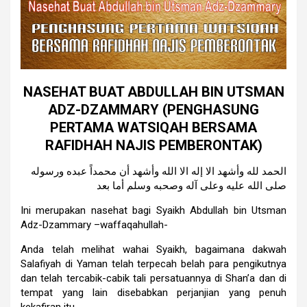
NASEHAT BUAT ABDULLAH BIN UTSMAN
ADZ-DZAMMARY (PENGHASUNG
PERTAMA WATSIQAH BERSAMA
RAFIDHAH NAJIS PEMBERONTAK)
الحمد لله وأشهد الا إله الا الله وأشهد أن محمداً عبده ورسوله
صلى الله عليه وعلى آله وصحبه وسلم أما بعد
Ini merupakan nasehat bagi Syaikh Abdullah bin Utsman
Adz-Dzammary –waffaqahullah-
Anda telah melihat wahai Syaikh, bagaimana dakwah
Salafiyah di Yaman telah terpecah belah para pengikutnya
dan telah tercabik-cabik tali persatuannya di Shan’a dan di
tempat yang lain disebabkan perjanjian yang penuh