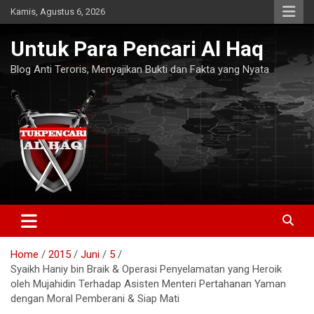
Skip
Kamis, Agustus 6, 2026
to
content
Untuk Para Pencari Al Haq
Blog Anti Teroris, Menyajikan Bukti dan Fakta yang Nyata
Home
2015
Juni
5
Syaikh Haniy bin Braik & Operasi Penyelamatan yang Heroik
oleh Mujahidin Terhadap Asisten Menteri Pertahanan Yaman
dengan Moral Pemberani & Siap Mati