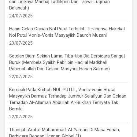
dan Liciknya Manhaj Tadhkhim Dan Tahwil Luqman
Ba’abduh)
24/07/2025
Habis Gelap Cacian Nol Putul Terbitlah Terangnya Hakekat
Nol Putul Vonis-Vonis Masyayikh Dauroh Muzani
23/07/2025
Setelah Diam Sekian Lama, Tiba-tiba Dia Berbicara Sangat
Buruk (Membela Syaikh Rabi’ bin Hadi al Madkhali
Rahimahullah Dari Celaan Masyhur Hasan Salman)
22/07/2025
Kembali Pada Khittah NOL PUTUL, Vonis-vonis Brutal
Masyayikh Darmuz Terhadap Jumhur Salafiyun Dan Celaan
Terhadap Al-Allamah Abdullah Al-Bukhari Ternyata Tak
Bernilai
22/07/2025
Thariqah Arafat Muhammadi Al-Yamani Di Masa Fitnah,
Berbicara Dengan Ucapan Global (1)