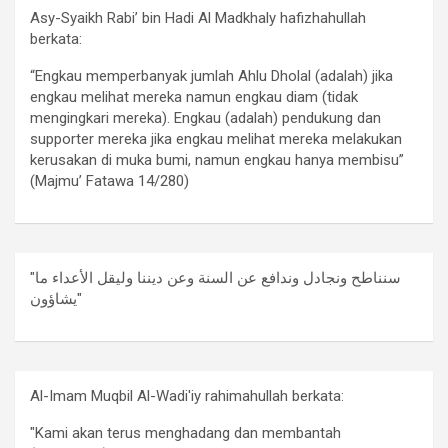
Asy-Syaikh Rabi’ bin Hadi Al Madkhaly hafizhahullah
berkata:
“Engkau memperbanyak jumlah Ahlu Dholal (adalah) jika
engkau melihat mereka namun engkau diam (tidak
mengingkari mereka). Engkau (adalah) pendukung dan
supporter mereka jika engkau melihat mereka melakukan
kerusakan di muka bumi, namun engkau hanya membisu”
(Majmu’ Fatawa 14/280)
"سنناطح ونجادل وندافع عن السنة وعن ديننا وليقل الأعداء ما
يشاؤون"
Al-Imam Muqbil Al-Wadi'iy rahimahullah berkata:
"Kami akan terus menghadang dan membantah