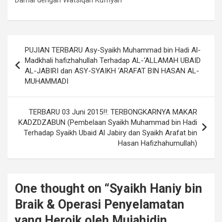
Damai dengan Watsiqah Kufriyah
Navigasi
PUJIAN TERBARU Asy-Syaikh Muhammad bin Hadi Al-
pos
Madkhali hafizhahullah Terhadap AL-‘ALLAMAH UBAID
AL-JABIRI dan ASY-SYAIKH ‘ARAFAT BIN HASAN AL-
MUHAMMADI
TERBARU 03 Juni 2015!!: TERBONGKARNYA MAKAR
KADZDZABUN (Pembelaan Syaikh Muhammad bin Hadi
Terhadap Syaikh Ubaid Al Jabiry dan Syaikh Arafat bin
Hasan Hafizhahumullah)
One thought on “
Syaikh Haniy bin
Braik & Operasi Penyelamatan
yang Heroik oleh Mujahidin