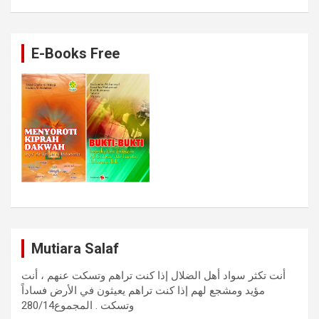
E-Books Free
Mutiara Salaf
أنت تكثر سواد أهل الضلال إذا كنت تراهم وتسكت عنهم ، أنت
مؤيد ومشجع لهم إذا كنت تراهم يعيثون في الأرض فساداً
وتسكت . المجموع280/14