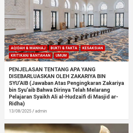
AQIDAH & MANHAJ
BUKTI & FAKTA
KESAKSIAN
KRITIKAN/ BANTAHAN
UMUM
PENJELASAN TENTANG APA YANG
DISEBARLUASKAN OLEH ZAKARIYA BIN
SYU’AIB (Jawaban Atas Pengingkaran Zakariya
bin Syu’aib Bahwa Dirinya Telah Melarang
Pelajaran Syaikh Ali al-Hudzaifi di Masjid ar-
Ridha)
13/08/2025
admin