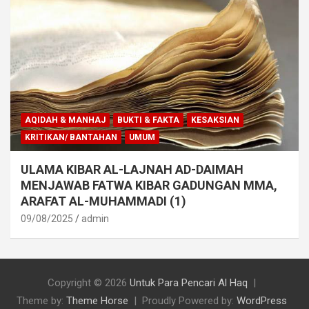
AQIDAH & MANHAJ
BUKTI & FAKTA
KESAKSIAN
KRITIKAN/ BANTAHAN
UMUM
ULAMA KIBAR AL-LAJNAH AD-DAIMAH
MENJAWAB FATWA KIBAR GADUNGAN MMA,
ARAFAT AL-MUHAMMADI (1)
09/08/2025
admin
Copyright © 2026
Untuk Para Pencari Al Haq
Theme by:
Theme Horse
Proudly Powered by:
WordPress