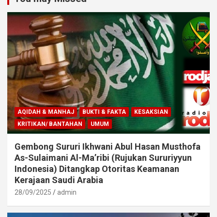
AQIDAH & MANHAJ
BUKTI & FAKTA
KESAKSIAN
KRITIKAN/ BANTAHAN
UMUM
Gembong Sururi Ikhwani Abul Hasan Musthofa
As-Sulaimani Al-Ma’ribi (Rujukan Sururiyyun
Indonesia) Ditangkap Otoritas Keamanan
Kerajaan Saudi Arabia
28/09/2025
admin