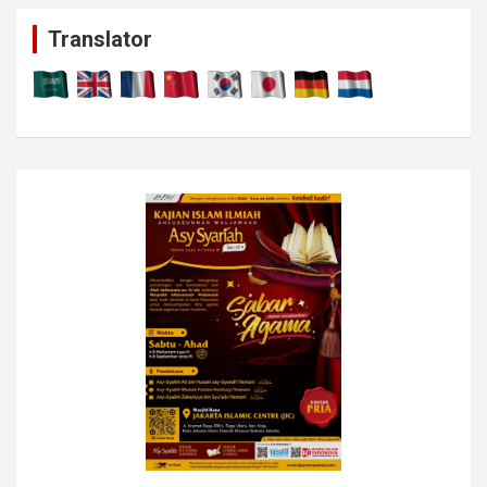
c
Translator
h