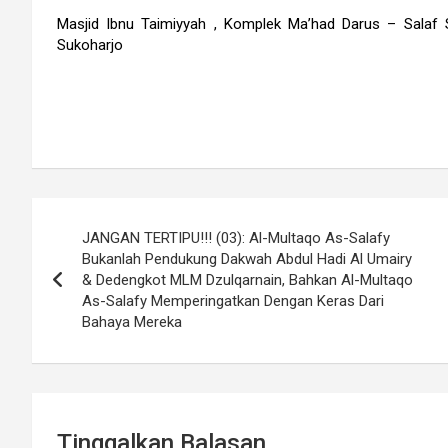
Masjid Ibnu Taimiyyah , Komplek Ma’had Darus – Salaf S
Sukoharjo
Navigasi
JANGAN TERTIPU!!! (03): Al-Multaqo As-Salafy
pos
Bukanlah Pendukung Dakwah Abdul Hadi Al Umairy
& Dedengkot MLM Dzulqarnain, Bahkan Al-Multaqo
As-Salafy Memperingatkan Dengan Keras Dari
Bahaya Mereka
Tinggalkan Balasan