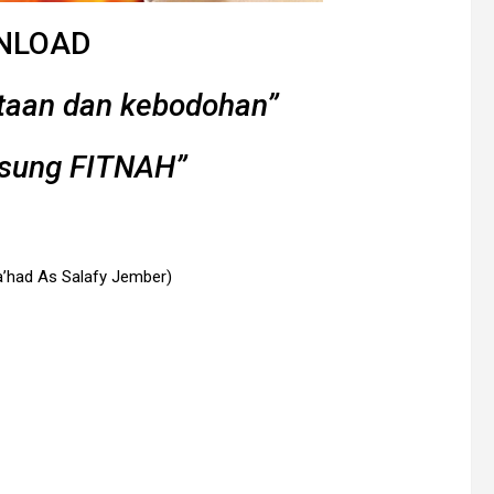
NLOAD
taan dan kebodohan”
sung FITNAH”
a’had As Salafy Jember)