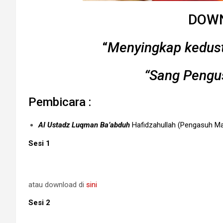
DOW
“
Menyingkap kedus
“Sang Pengu
Pembicara :
Al Ustadz Luqman Ba’abduh
Hafidzahullah (Pengasuh M
Sesi 1
atau download di
sini
Sesi 2