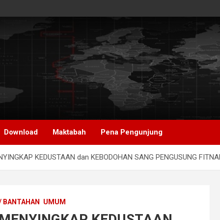
Download
Maktabah
Pena Pengunjung
 MENYINGKAP KEDUSTAAN dan KEBODOHAN SANG PENGUSUNG FITNA
/ BANTAHAN
UMUM
h: MENYINGKAP KEDUSTAAN