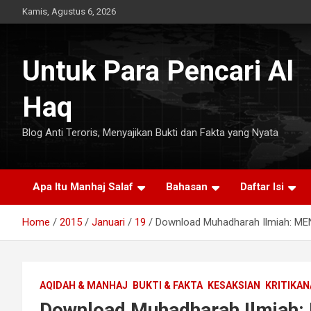
Skip
Kamis, Agustus 6, 2026
to
content
Untuk Para Pencari Al
Haq
Blog Anti Teroris, Menyajikan Bukti dan Fakta yang Nyata
Apa Itu Manhaj Salaf
Bahasan
Daftar Isi
Home
2015
Januari
19
Download Muhadharah Ilmiah:
AQIDAH & MANHAJ
BUKTI & FAKTA
KESAKSIAN
KRITIKAN
Download Muhadharah Ilmia