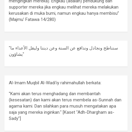
mengingkari mereka). Engkau (adalah) pendukung dan
supporter mereka jika engkau melihat mereka melakukan
kerusakan di muka bumi, namun engkau hanya membisu”
(Majmu’ Fatawa 14/280)
"سنناطح ونجادل وندافع عن السنة وعن ديننا وليقل الأعداء ما
يشاؤون"
Al-Imam Muqbil Al-Wadi'iy rahimahullah berkata:
"Kami akan terus menghadang dan membantah
(kesesatan) dan kami akan terus membela as-Sunnah dan
agama kami. Dan silahkan para musuh mengatakan apa
saja yang mereka inginkan." [Kaset "Adh-Dhargham as-
Sady"]