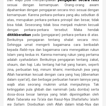
Dan wajib pula menyampaikan
pengajaran
secara rinci
sesuai dengan kemampuan. Orang-orang awam
dipahamkan dengan pengajaran secara rinci sesuai dengan
kemampuan. Karena perkara-perkara yang aku sebutkan di
atas, merupakan perkara-perkara prinsipil dan besar, tidak
bisa tidak. Seseorang tidak bisa menjadi mukmin kecuali
dengan perkara-perkara tersebut. Maka hendak
dititikberatkan
pada (pengajaran) perkara-perkara di atas.
Berikutnya pengajaran tentang shalat secara rinci.
Sehingga umat mengerti bagaimana cara beribadah
kepada
Rabb
-nya dan bagaimana cara menegakkan rukun
Islam yang kedua ini. Karena memang rukun yang pertama
adalah
syahadatain
. Berikutnya pengajaran tentang zakat,
shaum, dan haji. Lalu tentang hal-hal yang haram, seperti
zina, perbuatan keji, minum khamr, membunuh jiwa yang
Allah haramkan kecuali dengan cara yang haq (dibenarkan
dalam syari’at), dan berbagai perbuatan haram lainnya yang
wajib atas seorang mukmin untuk menjauhinya. Tak
ketinggalan pula ghibah dan namimah (adu domba) serta
dosa-dosa besar lainnya yang telah diperingatkan oleh
Allah
Tabaraka wa Ta’ala
dan Rasul-Nya
Shallallahu ‘alaihi
wa Sallam
. Disebutkan oleh Allah dalam kitab-Nya dan