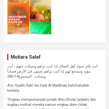
Mutiara Salaf
أنت تكثر سواد أهل الضلال إذا كنت تراهم وتسكت عنهم ، أنت
مؤيد ومشجع لهم إذا كنت تراهم يعيثون في الأرض فساداً
وتسكت . المجموع280/14
Asy-Syaikh Rabi’ bin Hadi Al Madkhaly hafizhahullah
berkata:
“Engkau memperbanyak jumlah Ahlu Dholal (adalah) jika
engkau melihat mereka namun engkau diam (tidak