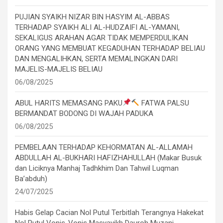
PUJIAN SYAIKH NIZAR BIN HASYIM AL-ABBAS
TERHADAP SYAIKH ALI AL-HUDZAIFI AL-YAMANI,
SEKALIGUS ARAHAN AGAR TIDAK MEMPERDULIKAN
ORANG YANG MEMBUAT KEGADUHAN TERHADAP BELIAU
DAN MENGALIHKAN, SERTA MEMALINGKAN DARI
MAJELIS-MAJELIS BELIAU
06/08/2025
ABUL HARITS MEMASANG PAKU
FATWA PALSU
BERMANDAT BODONG DI WAJAH PADUKA
06/08/2025
PEMBELAAN TERHADAP KEHORMATAN AL-ALLAMAH
ABDULLAH AL-BUKHARI HAFIZHAHULLAH (Makar Busuk
dan Liciknya Manhaj Tadhkhim Dan Tahwil Luqman
Ba’abduh)
24/07/2025
Habis Gelap Cacian Nol Putul Terbitlah Terangnya Hakekat
Nol Putul Vonis-Vonis Masyayikh Dauroh Muzani