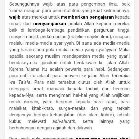
Sesungguhnya wajib atas para pengemban ilmu, baik
‘ulama maupun para penuntut ilmu yang kuat keilmuannya,
wajib
atas mereka untuk
memberikan pengajaran
kepada
umat, dan
menyampaikan
risalah Allah kepada mereka,
baik di lembaga-lembaga pendidikan, perguruan tinggi,
masjid-masjid, perkumpulan (majelis-majelis ilmu), maupun
melalui media-media syar’iyyah. Di sana ada media-media
yang haram, ada pula media-media yang syar’iyyah. Maka
apabila seorang muslim mendapatkan media yang syar’I
hendaknya ia gunakan untuk berdakwah ke jalan Allah.
Karena ‘ulama itu adalah pewaris para nabi. Sedangkan
para nabi itu adalah para penyeru ke jalan Allah
Tabaraka
wa Ta’ala
. Para nabi tersebut diutus oleh Allah untuk
mengajak umat manusia kepada tauhid dan beriman
kepada-Nya, serta mengimani hal-hal yang Allah wajibkan
untuk diimani, yaitu beriman kepada para rasul, para
malaikat, kitab-kitab, surga-neraka dan yang terkait
dengannya berupa kebangkitan (dari alam kubur), adzab
kubur, melewati
ash-shirath
, serta lainnya yang
berhubungan dengan aqidah dan dakwah.