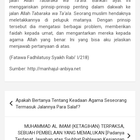
jalan Allah
Tabaraka wa Ta’ala
. Bahkan ayat ini
menggariskan prinsip-prinsip penting dalam dakwah ke
jalan Allah
Tabaraka wa Ta’ala
. Seorang muslim hendaknya
meletakkannya di pelupuk matanya. Dengan prinsip
tersebut dia mengatasi berbagai problem, memberikan
faidah kepada umat, dan mengantarkan mereka kepada
agama Allah yang benar. Ini yang bisa aku jelaskan
menjawab pertanyaan di atas.
(Fatawa Fadhilatusy Syaikh Rabi’ I/218)
Sumber: http://manhajul-anbiya.net
Navigasi
Apakah Bertanya Tentang Keadaan Agama Seseorang
pos
Termasuk Jalannya Para Salaf?
MUHAMMAD AL IMAM (KETAGIHAN) TERPAKSA,
SEBUAH PEMBELAAN YANG MEMALUKAN [Padanya
Terdapat Jawaban atas Syubhat Pahlawan Kesiangan