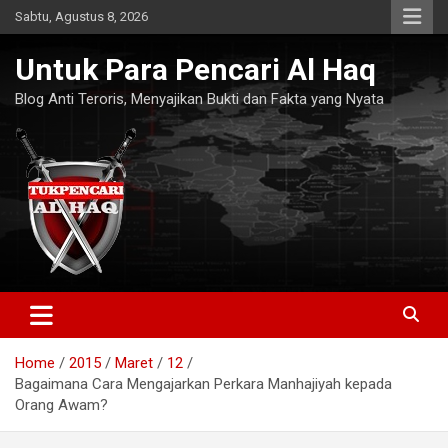
Skip
Sabtu, Agustus 8, 2026
to
content
Untuk Para Pencari Al Haq
Blog Anti Teroris, Menyajikan Bukti dan Fakta yang Nyata
Home
2015
Maret
12
Bagaimana Cara Mengajarkan Perkara Manhajiyah kepada
Orang Awam?