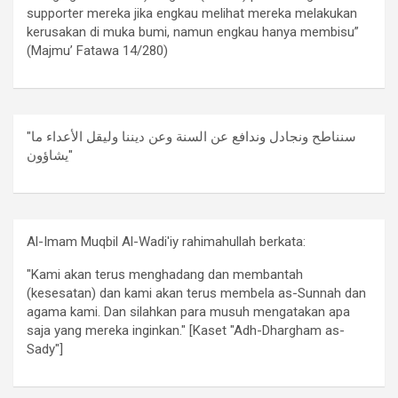
supporter mereka jika engkau melihat mereka melakukan
kerusakan di muka bumi, namun engkau hanya membisu”
(Majmu’ Fatawa 14/280)
"سنناطح ونجادل وندافع عن السنة وعن ديننا وليقل الأعداء ما
يشاؤون"
Al-Imam Muqbil Al-Wadi'iy rahimahullah berkata:
"Kami akan terus menghadang dan membantah
(kesesatan) dan kami akan terus membela as-Sunnah dan
agama kami. Dan silahkan para musuh mengatakan apa
saja yang mereka inginkan." [Kaset "Adh-Dhargham as-
Sady"]