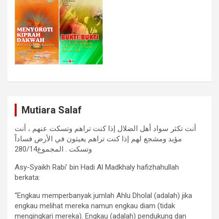
Mutiara Salaf
أنت تكثر سواد أهل الضلال إذا كنت تراهم وتسكت عنهم ، أنت
مؤيد ومشجع لهم إذا كنت تراهم يعيثون في الأرض فساداً
وتسكت . المجموع280/14
Asy-Syaikh Rabi’ bin Hadi Al Madkhaly hafizhahullah
berkata:
“Engkau memperbanyak jumlah Ahlu Dholal (adalah) jika
engkau melihat mereka namun engkau diam (tidak
mengingkari mereka). Engkau (adalah) pendukung dan