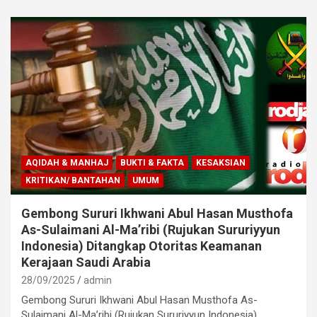
AQIDAH & MANHAJ
BUKTI & FAKTA
KESAKSIAN
KRITIKAN/ BANTAHAN
UMUM
Gembong Sururi Ikhwani Abul Hasan Musthofa
As-Sulaimani Al-Ma’ribi (Rujukan Sururiyyun
Indonesia) Ditangkap Otoritas Keamanan
Kerajaan Saudi Arabia
28/09/2025
admin
Gembong Sururi Ikhwani Abul Hasan Musthofa As-
Sulaimani Al-Ma’ribi (Rujukan Sururiyyun Indonesia)