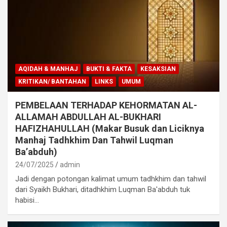
AQIDAH & MANHAJ
BUKTI & FAKTA
KESAKSIAN
KRITIKAN/ BANTAHAN
LINKS
UMUM
PEMBELAAN TERHADAP KEHORMATAN AL-
ALLAMAH ABDULLAH AL-BUKHARI
HAFIZHAHULLAH (Makar Busuk dan Liciknya
Manhaj Tadhkhim Dan Tahwil Luqman
Ba’abduh)
24/07/2025
admin
Jadi dengan potongan kalimat umum tadhkhim dan tahwil
dari Syaikh Bukhari, ditadhkhim Luqman Ba'abduh tuk
habisi…