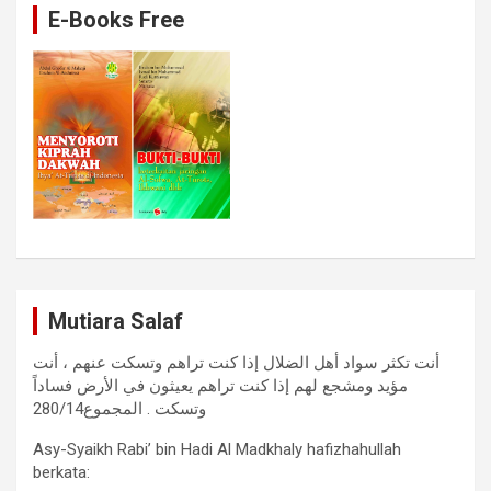
E-Books Free
Mutiara Salaf
أنت تكثر سواد أهل الضلال إذا كنت تراهم وتسكت عنهم ، أنت
مؤيد ومشجع لهم إذا كنت تراهم يعيثون في الأرض فساداً
وتسكت . المجموع280/14
Asy-Syaikh Rabi’ bin Hadi Al Madkhaly hafizhahullah
berkata: