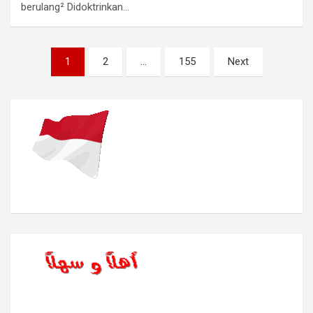
berulang² Didoktrinkan…
Navigasi
1
2
…
155
Next
pos