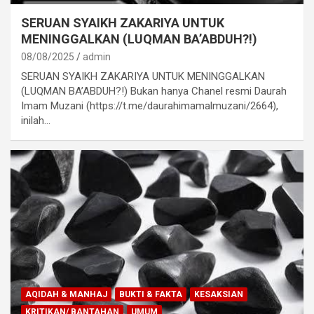
SERUAN SYAIKH ZAKARIYA UNTUK
MENINGGALKAN (LUQMAN BA’ABDUH?!)
08/08/2025
admin
SERUAN SYAIKH ZAKARIYA UNTUK MENINGGALKAN
(LUQMAN BA’ABDUH?!) Bukan hanya Chanel resmi Daurah
Imam Muzani (https://t.me/daurahimamalmuzani/2664),
inilah…
AQIDAH & MANHAJ
BUKTI & FAKTA
KESAKSIAN
KRITIKAN/ BANTAHAN
UMUM