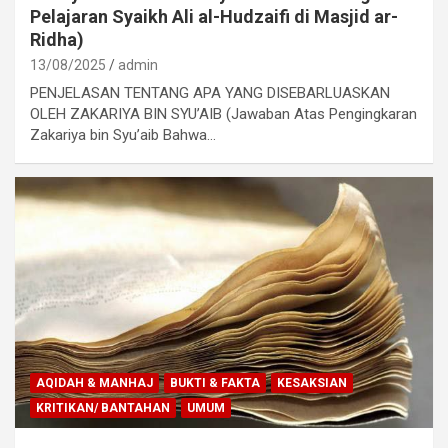
Pelajaran Syaikh Ali al-Hudzaifi di Masjid ar-
Ridha)
13/08/2025
admin
PENJELASAN TENTANG APA YANG DISEBARLUASKAN
OLEH ZAKARIYA BIN SYU’AIB (Jawaban Atas Pengingkaran
Zakariya bin Syu’aib Bahwa…
AQIDAH & MANHAJ
BUKTI & FAKTA
KESAKSIAN
KRITIKAN/ BANTAHAN
UMUM