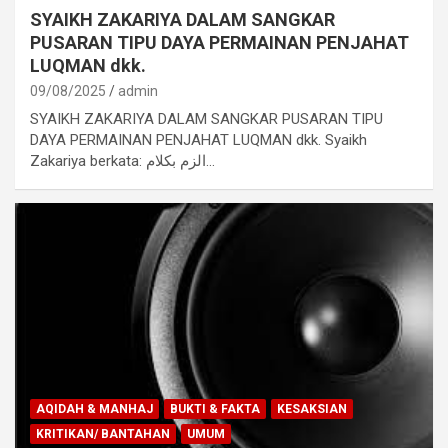
SYAIKH ZAKARIYA DALAM SANGKAR
PUSARAN TIPU DAYA PERMAINAN PENJAHAT
LUQMAN dkk.
09/08/2025
admin
SYAIKH ZAKARIYA DALAM SANGKAR PUSARAN TIPU
DAYA PERMAINAN PENJAHAT LUQMAN dkk. Syaikh
Zakariya berkata: الزم بكلام…
AQIDAH & MANHAJ
BUKTI & FAKTA
KESAKSIAN
KRITIKAN/ BANTAHAN
UMUM