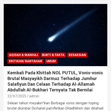
AQIDAH & MANHAJ
BUKTI & FAKTA
KESAKSIAN
KRITIKAN/ BANTAHAN
UMUM
Kembali Pada Khittah NOL PUTUL, Vonis-vonis
Brutal Masyayikh Darmuz Terhadap Jumhur
Salafiyun Dan Celaan Terhadap Al-Allamah
Abdullah Al-Bukhari Ternyata Tak Bernilai
22/07/2025
admin
Sekian tahun meyakin²kan Berbagai vonis dengan toping
brutal diumbar Dichanel pamfletkan Ditadhkhim dan ditahwil