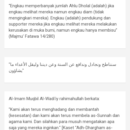
“Engkau memperbanyak jumlah Ahlu Dholal (adalah) jika
engkau melihat mereka namun engkau diam (tidak
mengingkari mereka). Engkau (adalah) pendukung dan
supporter mereka jika engkau melihat mereka melakukan
kerusakan di muka bumi, namun engkau hanya membisu”
(Majmu’ Fatawa 14/280)
"سنناطح ونجادل وندافع عن السنة وعن ديننا وليقل الأعداء ما
يشاؤون"
Al-Imam Muqbil Al-Wadi'iy rahimahullah berkata:
"Kami akan terus menghadang dan membantah
(kesesatan) dan kami akan terus membela as-Sunnah dan
agama kami. Dan silahkan para musuh mengatakan apa
saja yang mereka inginkan." [Kaset "Adh-Dhargham as-