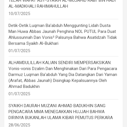
TELAH WAFAT ASY-SYAIKH AL-MUJAHID RABI’ BIN HADI
AL-MADKHALI RAHIMAHULLAH
10/07/2025
Detik-Detik Luqman Ba’abduh Menggunting Lidah Dusta
Man Huwa Abbas Jaunah Penghina NOL PUTUL Para Duat
Ahlussunnah Dan Vonis² Palsunya Bahwa Asatidzah Tidak
Bersama Syaikh Al-Bukhari
01/07/2025
ALHAMDULILLAH KALIAN SENDIRI MEMPERSAKSIKAN:
Vonis-vonis Dzalim Dan Menghinakan Dari Para Pengacara
Darmuz Luqman Ba’abduh Yang Dia Datangkan Dari Yaman
(Arafat, Abbas Jaunah) Disingkap Kepalsuannya Oleh
Ahmad Badukhin
01/07/2025
SYAIKH DAURAH MUZANI AHMAD BADUKHIN SANG
PENGACARA MMA MENEGAKKAN HUJJAH BAHWA
DIRINYA BUKANLAH ULAMA KIBAR PEMUTUS PERKARA
28/06/2025