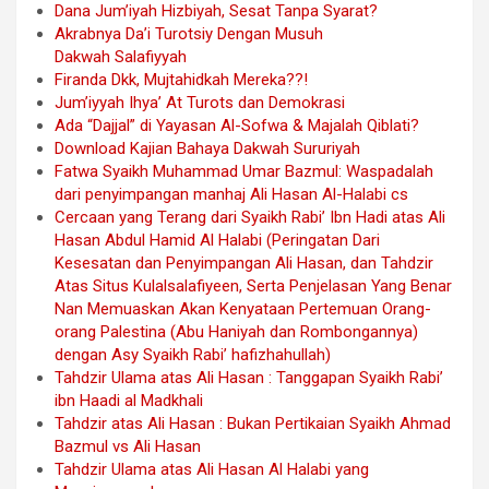
Dana Jum’iyah Hizbiyah, Sesat Tanpa Syarat?
Akrabnya Da’i Turotsiy Dengan Musuh
Dakwah Salafiyyah
Firanda Dkk, Mujtahidkah Mereka??!
Jum’iyyah Ihya’ At Turots dan Demokrasi
Ada “Dajjal” di Yayasan Al-Sofwa & Majalah Qiblati?
Download Kajian Bahaya Dakwah Sururiyah
Fatwa Syaikh Muhammad Umar Bazmul: Waspadalah
dari penyimpangan manhaj Ali Hasan Al-Halabi cs
Cercaan yang Terang dari Syaikh Rabi’ Ibn Hadi atas Ali
Hasan Abdul Hamid Al Halabi (Peringatan Dari
Kesesatan dan Penyimpangan Ali Hasan, dan Tahdzir
Atas Situs Kulalsalafiyeen, Serta Penjelasan Yang Benar
Nan Memuaskan Akan Kenyataan Pertemuan Orang-
orang Palestina (Abu Haniyah dan Rombongannya)
dengan Asy Syaikh Rabi’ hafizhahullah)
Tahdzir Ulama atas Ali Hasan : Tanggapan Syaikh Rabi’
ibn Haadi al Madkhali
Tahdzir atas Ali Hasan : Bukan Pertikaian Syaikh Ahmad
Bazmul vs Ali Hasan
Tahdzir Ulama atas Ali Hasan Al Halabi yang