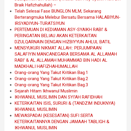
Braik Hafizhahullah) –
Telah Selesai Fase BUNGLON MLM, Sekarang
Berterangmuka Melebur Bersatu Bersama HALABIYUN-
IRSYADIYUN-TURATSIYUN
PERTEMUAN DI KEDIAMAN ASY-SYAIKH RABI’ &
PERINGATAN BELIAU AKAN KETERKAITAN
DZULQARNAIN DENGAN HIZBIYYUN AHLUL BATIL
MENSYUKURI NIKMAT ALLAH:: PERJUMPAAN
SALAFIYIN MANCANEGARA BERSAMA AL ALLAMAH
RABI’ & AL ALLAMAH MUHAMMAD BIN HADI AL
MADKHALI HAFIZHAHUMALLAH
Orang-orang Yang Takut Kritikan Bag.1
Orang-orang Yang Takut Kritikan Bag.2
Orang-orang Yang Takut Kritikan Bag.3
Sejarah Hitam Ikhwanul Muslimin
IKHWANUL MUSLIMIN DAN SYI’AH RAFIDHAH
KETERKAITAN ISIS, SURURI & (TANDZIM INDUKNYA)
IKHWANUL MUSLIMIN
MEWASPADAI (KESESATAN) SUFI SERTA
KETERKAITANNYA DENGAN JAMAAH TABLIGH &
IKHWANUL MUSLIMIN