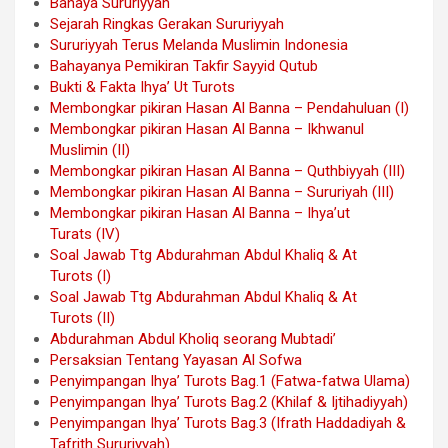
Bahaya Sururiyyah
Sejarah Ringkas Gerakan Sururiyyah
Sururiyyah Terus Melanda Muslimin Indonesia
Bahayanya Pemikiran Takfir Sayyid Qutub
Bukti & Fakta Ihya’ Ut Turots
Membongkar pikiran Hasan Al Banna – Pendahuluan (I)
Membongkar pikiran Hasan Al Banna – Ikhwanul
Muslimin (II)
Membongkar pikiran Hasan Al Banna – Quthbiyyah (III)
Membongkar pikiran Hasan Al Banna – Sururiyah (III)
Membongkar pikiran Hasan Al Banna – Ihya’ut
Turats (IV)
Soal Jawab Ttg Abdurahman Abdul Khaliq & At
Turots (I)
Soal Jawab Ttg Abdurahman Abdul Khaliq & At
Turots (II)
Abdurahman Abdul Kholiq seorang Mubtadi’
Persaksian Tentang Yayasan Al Sofwa
Penyimpangan Ihya’ Turots Bag.1 (Fatwa-fatwa Ulama)
Penyimpangan Ihya’ Turots Bag.2 (Khilaf & Ijtihadiyyah)
Penyimpangan Ihya’ Turots Bag.3 (Ifrath Haddadiyah &
Tafrith Sururiyyah)