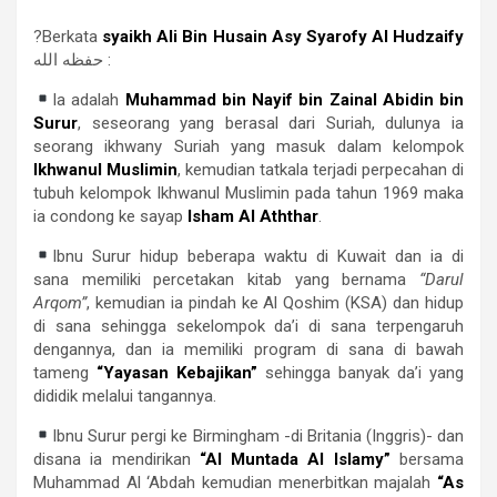
?Berkata
syaikh Ali Bin Husain Asy Syarofy Al Hudzaify
حفظه الله :
Ia adalah
Muhammad bin Nayif bin Zainal Abidin bin
Surur
, seseorang yang berasal dari Suriah, dulunya ia
seorang ikhwany Suriah yang masuk dalam kelompok
Ikhwanul Muslimin
, kemudian tatkala terjadi perpecahan di
tubuh kelompok Ikhwanul Muslimin pada tahun 1969 maka
ia condong ke sayap
Isham Al Aththar
.
Ibnu Surur hidup beberapa waktu di Kuwait dan ia di
sana memiliki percetakan kitab yang bernama
“Darul
Arqom”
, kemudian ia pindah ke Al Qoshim (KSA) dan hidup
di sana sehingga sekelompok da’i di sana terpengaruh
dengannya, dan ia memiliki program di sana di bawah
tameng
“Yayasan Kebajikan”
sehingga banyak da’i yang
dididik melalui tangannya.
Ibnu Surur pergi ke Birmingham -di Britania (Inggris)- dan
disana ia mendirikan
“Al Muntada Al Islamy”
bersama
Muhammad Al ‘Abdah kemudian menerbitkan majalah
“As