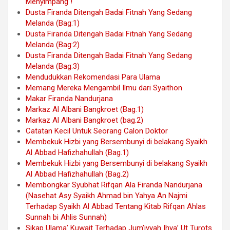
Menyimpang !
Dusta Firanda Ditengah Badai Fitnah Yang Sedang
Melanda (Bag:1)
Dusta Firanda Ditengah Badai Fitnah Yang Sedang
Melanda (Bag:2)
Dusta Firanda Ditengah Badai Fitnah Yang Sedang
Melanda (Bag:3)
Mendudukkan Rekomendasi Para Ulama
Memang Mereka Mengambil Ilmu dari Syaithon
Makar Firanda Nandurjana
Markaz Al Albani Bangkroet (Bag.1)
Markaz Al Albani Bangkroet (bag.2)
Catatan Kecil Untuk Seorang Calon Doktor
Membekuk Hizbi yang Bersembunyi di belakang Syaikh
Al Abbad Hafizhahullah (Bag.1)
Membekuk Hizbi yang Bersembunyi di belakang Syaikh
Al Abbad Hafizhahullah (Bag.2)
Membongkar Syubhat Rifqan Ala Firanda Nandurjana
(Nasehat Asy Syaikh Ahmad bin Yahya An Najmi
Terhadap Syaikh Al Abbad Tentang Kitab Rifqan Ahlas
Sunnah bi Ahlis Sunnah)
Sikap Ulama’ Kuwait Terhadap Jum’iyyah Ihya’ Ut Turots