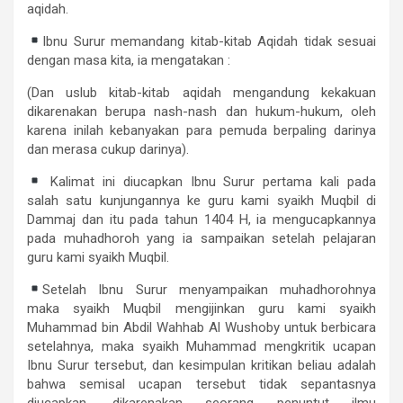
aqidah.
Ibnu Surur memandang kitab-kitab Aqidah tidak sesuai
dengan masa kita, ia mengatakan :
(Dan uslub kitab-kitab aqidah mengandung kekakuan
dikarenakan berupa nash-nash dan hukum-hukum, oleh
karena inilah kebanyakan para pemuda berpaling darinya
dan merasa cukup darinya).
Kalimat ini diucapkan Ibnu Surur pertama kali pada
salah satu kunjungannya ke guru kami syaikh Muqbil di
Dammaj dan itu pada tahun 1404 H, ia mengucapkannya
pada muhadhoroh yang ia sampaikan setelah pelajaran
guru kami syaikh Muqbil.
Setelah Ibnu Surur menyampaikan muhadhorohnya
maka syaikh Muqbil mengijinkan guru kami syaikh
Muhammad bin Abdil Wahhab Al Wushoby untuk berbicara
setelahnya, maka syaikh Muhammad mengkritik ucapan
Ibnu Surur tersebut, dan kesimpulan kritikan beliau adalah
bahwa semisal ucapan tersebut tidak sepantasnya
diucapkan, dikarenakan seorang penuntut ilmu