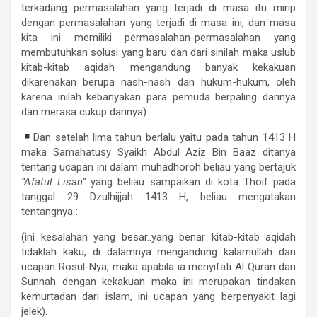
terkadang permasalahan yang terjadi di masa itu mirip
dengan permasalahan yang terjadi di masa ini, dan masa
kita ini memiliki permasalahan-permasalahan yang
membutuhkan solusi yang baru dan dari sinilah maka uslub
kitab-kitab aqidah mengandung banyak kekakuan
dikarenakan berupa nash-nash dan hukum-hukum, oleh
karena inilah kebanyakan para pemuda berpaling darinya
dan merasa cukup darinya).
Dan setelah lima tahun berlalu yaitu pada tahun 1413 H
maka Samahatusy Syaikh Abdul Aziz Bin Baaz ditanya
tentang ucapan ini dalam muhadhoroh beliau yang bertajuk
“Afatul Lisan”
yang beliau sampaikan di kota Thoif pada
tanggal 29 Dzulhijjah 1413 H, beliau mengatakan
tentangnya :
(ini kesalahan yang besar..yang benar kitab-kitab aqidah
tidaklah kaku, di dalamnya mengandung kalamullah dan
ucapan Rosul-Nya, maka apabila ia menyifati Al Quran dan
Sunnah dengan kekakuan maka ini merupakan tindakan
kemurtadan dari islam, ini ucapan yang berpenyakit lagi
jelek).