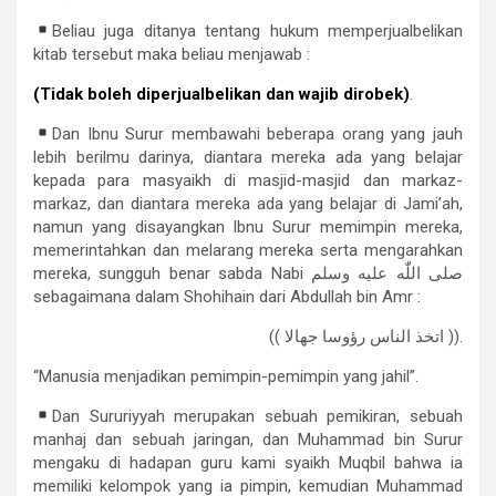
Beliau juga ditanya tentang hukum memperjualbelikan
kitab tersebut maka beliau menjawab :
(Tidak boleh diperjualbelikan dan wajib dirobek)
.
Dan Ibnu Surur membawahi beberapa orang yang jauh
lebih berilmu darinya, diantara mereka ada yang belajar
kepada para masyaikh di masjid-masjid dan markaz-
markaz, dan diantara mereka ada yang belajar di Jami’ah,
namun yang disayangkan Ibnu Surur memimpin mereka,
memerintahkan dan melarang mereka serta mengarahkan
mereka, sungguh benar sabda Nabi صلى اللّٰه عليه وسلم
sebagaimana dalam Shohihain dari Abdullah bin Amr :
(( اتخذ الناس رؤوسا جهالا )).
“Manusia menjadikan pemimpin-pemimpin yang jahil”.
Dan Sururiyyah merupakan sebuah pemikiran, sebuah
manhaj dan sebuah jaringan, dan Muhammad bin Surur
mengaku di hadapan guru kami syaikh Muqbil bahwa ia
memiliki kelompok yang ia pimpin, kemudian Muhammad