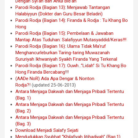
Dengan Syi’ah dan Ahlul Bid’ah
Parodi Rodja (Bagian 13): Menjawab Tantangan
Halabiyyun (Dokter dan Guru Besar Beladiri)
Parodi Rodja (Bagian 14): Firanda & Rodja : Tu Khang Bo
Hong
Parodi Rodja (Bagian 15): Pembelaan & Jawaban
Mantap Atas Tuduhan: Salafiyyun Mutasyaddid/Keras!!!
Parodi Rodja (Bagian 16): Ulama Tidak Ma’ruf
Menghancurleburkan Taring-taring Muwazanah
Sururiyah Ikhwaniyah Syaikh Firanda Yang Terkenal
Parodi Rodja (Bagian 17): Ouwh…”Lidah” Si Tu Khang Bo
Hong Firanda Bercabang!!!
(AADe NoR) Ada Apa Dengar & Nonton
Rodja?!
(updated 25-06-2013)
Antara Menjaga Dakwah dan Menjaga Pribadi Tertentu
(Bag. 1)
Antara Menjaga Dakwah dan Menjaga Pribadi Tertentu
(Bag. 2)
Antara Menjaga Dakwah dan Menjaga Pribadi Tertentu
(Bag. 3)
Download Menjadi Salafy Sejati
Mendudukkan Syubhat “Khilafiyah Ijtihadiyah” (Bag.1)