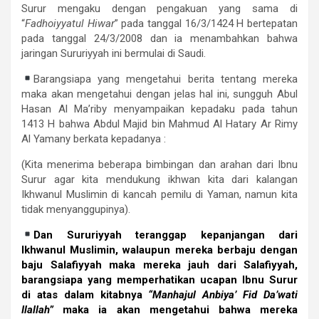
Surur mengaku dengan pengakuan yang sama di
“
Fadhoiyyatul Hiwar
” pada tanggal 16/3/1424 H bertepatan
pada tanggal 24/3/2008 dan ia menambahkan bahwa
jaringan Sururiyyah ini bermulai di Saudi.
Barangsiapa yang mengetahui berita tentang mereka
maka akan mengetahui dengan jelas hal ini, sungguh Abul
Hasan Al Ma’riby menyampaikan kepadaku pada tahun
1413 H bahwa Abdul Majid bin Mahmud Al Hatary Ar Rimy
Al Yamany berkata kepadanya :
(Kita menerima beberapa bimbingan dan arahan dari Ibnu
Surur agar kita mendukung ikhwan kita dari kalangan
Ikhwanul Muslimin di kancah pemilu di Yaman, namun kita
tidak menyanggupinya).
Dan Sururiyyah teranggap kepanjangan dari
Ikhwanul Muslimin, walaupun mereka berbaju dengan
baju Salafiyyah maka mereka jauh dari Salafiyyah,
barangsiapa yang memperhatikan ucapan Ibnu Surur
di atas dalam kitabnya
“Manhajul Anbiya’ Fid Da’wati
Ilallah”
maka ia akan mengetahui bahwa mereka