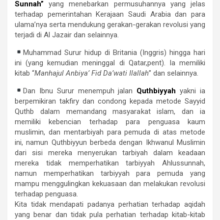
Sunnah”
yang menebarkan permusuhannya yang jelas
terhadap pemerintahan Kerajaan Saudi Arabia dan para
ulama’nya serta mendukung gerakan-gerakan revolusi yang
terjadi di Al Jazair dan selainnya.
Muhammad Surur hidup di Britania (Inggris) hingga hari
ini (yang kemudian meninggal di Qatar,pent). Ia memiliki
kitab “
Manhajul Anbiya’ Fid Da’wati Ilallah
” dan selainnya.
Dan Ibnu Surur menempuh jalan
Quthbiyyah
yakni ia
berpemikiran takfiry dan condong kepada metode Sayyid
Quthb dalam memandang masyarakat islam, dan ia
memiliki kebencian terhadap para penguasa kaum
muslimin, dan mentarbiyah para pemuda di atas metode
ini, namun Quthbiyyun berbeda dengan Ikhwanul Muslimin
dari sisi mereka menyerukan tarbiyah dalam keadaan
mereka tidak memperhatikan tarbiyyah Ahlussunnah,
namun memperhatikan tarbiyyah para pemuda yang
mampu menggulingkan kekuasaan dan melakukan revolusi
terhadap penguasa.
Kita tidak mendapati padanya perhatian terhadap aqidah
yang benar dan tidak pula perhatian terhadap kitab-kitab