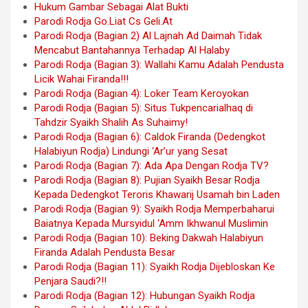
Hukum Gambar Sebagai Alat Bukti
Parodi Rodja Go.Liat Cs Geli.At
Parodi Rodja (Bagian 2) Al Lajnah Ad Daimah Tidak
Mencabut Bantahannya Terhadap Al Halaby
Parodi Rodja (Bagian 3): Wallahi Kamu Adalah Pendusta
Licik Wahai Firanda!!!
Parodi Rodja (Bagian 4): Loker Team Keroyokan
Parodi Rodja (Bagian 5): Situs Tukpencarialhaq di
Tahdzir Syaikh Shalih As Suhaimy!
Parodi Rodja (Bagian 6): Caldok Firanda (Dedengkot
Halabiyun Rodja) Lindungi ‘Ar’ur yang Sesat
Parodi Rodja (Bagian 7): Ada Apa Dengan Rodja TV?
Parodi Rodja (Bagian 8): Pujian Syaikh Besar Rodja
Kepada Dedengkot Teroris Khawarij Usamah bin Laden
Parodi Rodja (Bagian 9): Syaikh Rodja Memperbaharui
Baiatnya Kepada Mursyidul ‘Amm Ikhwanul Muslimin
Parodi Rodja (Bagian 10): Beking Dakwah Halabiyun
Firanda Adalah Pendusta Besar
Parodi Rodja (Bagian 11): Syaikh Rodja Dijebloskan Ke
Penjara Saudi?!!
Parodi Rodja (Bagian 12): Hubungan Syaikh Rodja