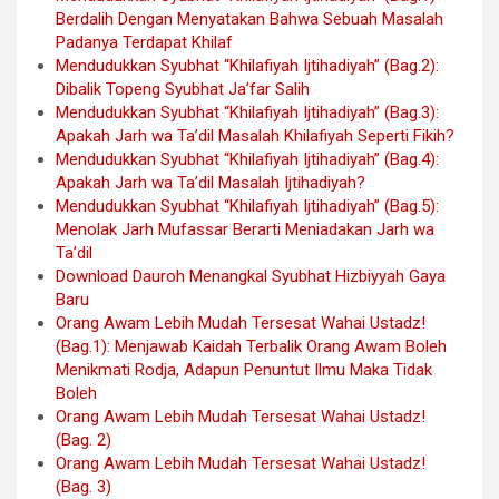
Berdalih Dengan Menyatakan Bahwa Sebuah Masalah
Padanya Terdapat Khilaf
Mendudukkan Syubhat “Khilafiyah Ijtihadiyah” (Bag.2):
Dibalik Topeng Syubhat Ja’far Salih
Mendudukkan Syubhat “Khilafiyah Ijtihadiyah” (Bag.3):
Apakah Jarh wa Ta’dil Masalah Khilafiyah Seperti Fikih?
Mendudukkan Syubhat “Khilafiyah Ijtihadiyah” (Bag.4):
Apakah Jarh wa Ta’dil Masalah Ijtihadiyah?
Mendudukkan Syubhat “Khilafiyah Ijtihadiyah” (Bag.5):
Menolak Jarh Mufassar Berarti Meniadakan Jarh wa
Ta’dil
Download Dauroh Menangkal Syubhat Hizbiyyah Gaya
Baru
Orang Awam Lebih Mudah Tersesat Wahai Ustadz!
(Bag.1): Menjawab Kaidah Terbalik Orang Awam Boleh
Menikmati Rodja, Adapun Penuntut Ilmu Maka Tidak
Boleh
Orang Awam Lebih Mudah Tersesat Wahai Ustadz!
(Bag. 2)
Orang Awam Lebih Mudah Tersesat Wahai Ustadz!
(Bag. 3)