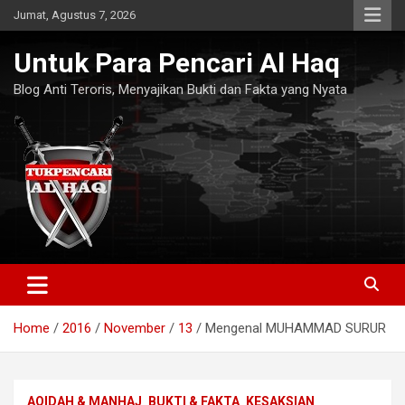
Skip
Jumat, Agustus 7, 2026
to
content
Untuk Para Pencari Al Haq
Blog Anti Teroris, Menyajikan Bukti dan Fakta yang Nyata
Home
2016
November
13
Mengenal MUHAMMAD SURUR
AQIDAH & MANHAJ
BUKTI & FAKTA
KESAKSIAN