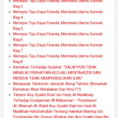
Menepis Tipu Daya Firanda, Membela Ulama Sunnah
Bag.3
Menepis Tipu Daya Firanda, Membela Ulama Sunnah
Bag.4
Menepis Tipu Daya Firanda, Membela Ulama Sunnah
Bag.5
Menepis Tipu Daya Firanda, Membela Ulama Sunnah
Bag.6
Menepis Tipu Daya Firanda, Membela Ulama Sunnah
Bag.7
Menepis Tipu Daya Firanda, Membela Ulama Sunnah
Bag.8
Bantahan Terhadap Syubhat: “SALAFIYUN TIDAK
MEMILIKI PERHATIAN KECUALI MENTAHDZIR DAN
MEREKA TIDAK MEMPERDULIKAN ILMU”
Menjawab Tahdziran Jama’ah Alergi Tahdzir (Benarkah
Bantahan Akan Melalaikan Dari Ilmu??!)
Tahdzir Asy-Syaikh Robi’ bin Hady Al-Madkhaly
Terhadap Dzulqarnain Al Makassari – Penjelasan
Al-‘Allamah Al-Walid Asy-Syaikh Rabi bin Hadi Al-
Madkhali Hafizhahullah Tentang Hakekat Manhaj Ust.
Dzulqarnain Bin Sunusi (Khabar dari Asy Syaikh Hani Bin