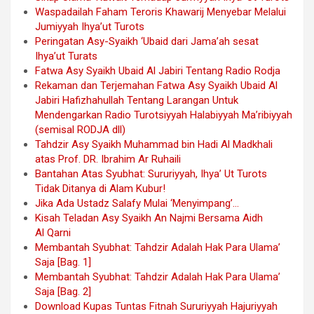
Waspadailah Faham Teroris Khawarij Menyebar Melalui
Jumiyyah Ihya’ut Turots
Peringatan Asy-Syaikh ‘Ubaid dari Jama’ah sesat
Ihya’ut Turats
Fatwa Asy Syaikh Ubaid Al Jabiri Tentang Radio Rodja
Rekaman dan Terjemahan Fatwa Asy Syaikh Ubaid Al
Jabiri Hafizhahullah Tentang Larangan Untuk
Mendengarkan Radio Turotsiyyah Halabiyyah Ma’ribiyyah
(semisal RODJA dll)
Tahdzir Asy Syaikh Muhammad bin Hadi Al Madkhali
atas Prof. DR. Ibrahim Ar Ruhaili
Bantahan Atas Syubhat: Sururiyyah, Ihya’ Ut Turots
Tidak Ditanya di Alam Kubur!
Jika Ada Ustadz Salafy Mulai ‘Menyimpang’…
Kisah Teladan Asy Syaikh An Najmi Bersama Aidh
Al Qarni
Membantah Syubhat: Tahdzir Adalah Hak Para Ulama’
Saja [Bag. 1]
Membantah Syubhat: Tahdzir Adalah Hak Para Ulama’
Saja [Bag. 2]
Download Kupas Tuntas Fitnah Sururiyyah Hajuriyyah