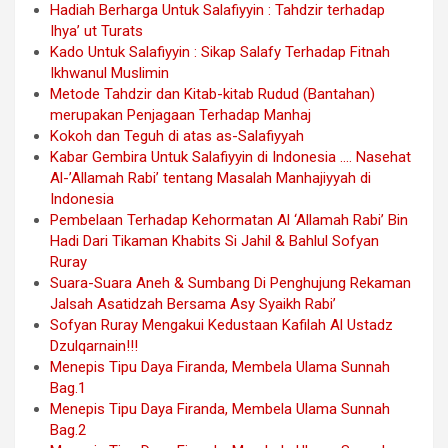
Hadiah Berharga Untuk Salafiyyin : Tahdzir terhadap
Ihya’ ut Turats
Kado Untuk Salafiyyin : Sikap Salafy Terhadap Fitnah
Ikhwanul Muslimin
Metode Tahdzir dan Kitab-kitab Rudud (Bantahan)
merupakan Penjagaan Terhadap Manhaj
Kokoh dan Teguh di atas as-Salafiyyah
Kabar Gembira Untuk Salafiyyin di Indonesia …. Nasehat
Al-’Allamah Rabi’ tentang Masalah Manhajiyyah di
Indonesia
Pembelaan Terhadap Kehormatan Al ‘Allamah Rabi’ Bin
Hadi Dari Tikaman Khabits Si Jahil & Bahlul Sofyan
Ruray
Suara-Suara Aneh & Sumbang Di Penghujung Rekaman
Jalsah Asatidzah Bersama Asy Syaikh Rabi’
Sofyan Ruray Mengakui Kedustaan Kafilah Al Ustadz
Dzulqarnain!!!
Menepis Tipu Daya Firanda, Membela Ulama Sunnah
Bag.1
Menepis Tipu Daya Firanda, Membela Ulama Sunnah
Bag.2