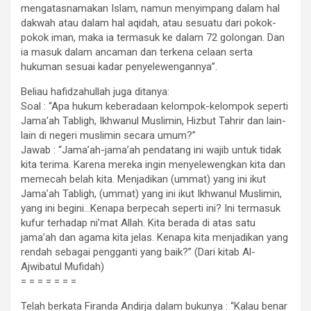
mengatasnamakan Islam, namun menyimpang dalam hal
dakwah atau dalam hal aqidah, atau sesuatu dari pokok-
pokok iman, maka ia termasuk ke dalam 72 golongan. Dan
ia masuk dalam ancaman dan terkena celaan serta
hukuman sesuai kadar penyelewengannya”.
Beliau hafidzahullah juga ditanya:
Soal : “Apa hukum keberadaan kelompok-kelompok seperti
Jama’ah Tabligh, Ikhwanul Muslimin, Hizbut Tahrir dan lain-
lain di negeri muslimin secara umum?”
Jawab : “Jama’ah-jama’ah pendatang ini wajib untuk tidak
kita terima. Karena mereka ingin menyelewengkan kita dan
memecah belah kita. Menjadikan (ummat) yang ini ikut
Jama’ah Tabligh, (ummat) yang ini ikut Ikhwanul Muslimin,
yang ini begini…Kenapa berpecah seperti ini? Ini termasuk
kufur terhadap ni’mat Allah. Kita berada di atas satu
jama’ah dan agama kita jelas. Kenapa kita menjadikan yang
rendah sebagai pengganti yang baik?” (Dari kitab Al-
Ajwibatul Mufidah)
= = = = = = =
Telah berkata Firanda Andirja dalam bukunya : “Kalau benar