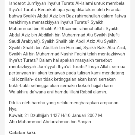
Ishdarot Jum’iyyah Ihya’ut Turats Al-Islami untuk membela
Ihya’ut Turats. Benarkah apa yang dikatakan oleh Firanda
bahwa Syaikh Abdul Aziz bin Baz rahimahullah dalam fatwa
terakhirnya mentazkiyyah Ihya’ut Turats? Syaikh
Muhammad bin Shalih Al-‘Utsaimin rahimahullah, Syaikh
Abdul Aziz bin Abdillah bin Muhammad Alu Syaikh (Mufti
Saudi Arabiyah), Syaikh Shalih bin Abdil Aziz Alu Syaikh,
Syaikh Shalih bin Abdillah bin Humaid, Syaikh Bakr Abu Zaid,
Syaikh Ali bin Muhammad Nashir Faqihi telah mentazkiyyah
Ihya’ut Turats? Dalam hal apakah masyaikh tersebut
mentazkiyyah Jum’iyyah Ihya’ut Turats? Insya Allah, semua
pertanyaan ini akan terjawab pada tulisan kami mendatang
–bi idznillah- dan tidak ketinggalan akan kami sertakan
bukti-bukti sehingga akan semakin kokoh hujjah kami.
Wa akhiru da’wana anil hamdu lillahi Rabbil alamin.
Ditulis oleh hamba yang selalu mengharapkan ampunan-
Nya;
Kuwait; 21 Dzulhijjah 1427 H/10 Januari 2007 M.
Abu Muhammad Abdurrahman bin Sarijan
Catatan kaki: