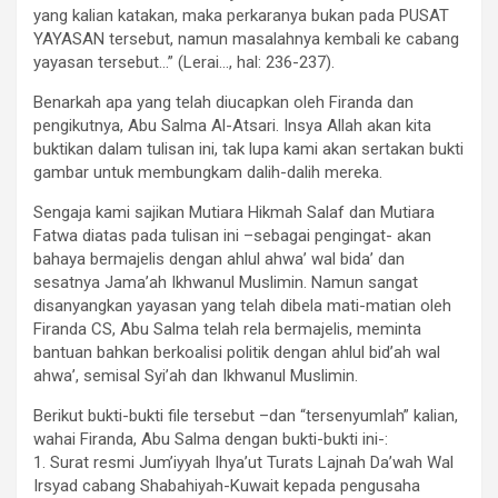
yang kalian katakan, maka perkaranya bukan pada PUSAT
YAYASAN tersebut, namun masalahnya kembali ke cabang
yayasan tersebut…” (Lerai…, hal: 236-237).
Benarkah apa yang telah diucapkan oleh Firanda dan
pengikutnya, Abu Salma Al-Atsari. Insya Allah akan kita
buktikan dalam tulisan ini, tak lupa kami akan sertakan bukti
gambar untuk membungkam dalih-dalih mereka.
Sengaja kami sajikan Mutiara Hikmah Salaf dan Mutiara
Fatwa diatas pada tulisan ini –sebagai pengingat- akan
bahaya bermajelis dengan ahlul ahwa’ wal bida’ dan
sesatnya Jama’ah Ikhwanul Muslimin. Namun sangat
disanyangkan yayasan yang telah dibela mati-matian oleh
Firanda CS, Abu Salma telah rela bermajelis, meminta
bantuan bahkan berkoalisi politik dengan ahlul bid’ah wal
ahwa’, semisal Syi’ah dan Ikhwanul Muslimin.
Berikut bukti-bukti file tersebut –dan “tersenyumlah” kalian,
wahai Firanda, Abu Salma dengan bukti-bukti ini-:
1. Surat resmi Jum’iyyah Ihya’ut Turats Lajnah Da’wah Wal
Irsyad cabang Shabahiyah-Kuwait kepada pengusaha