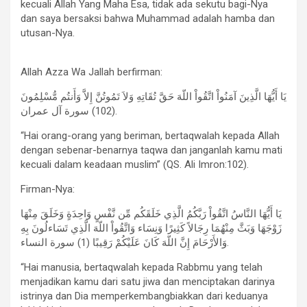
kecuali Allah Yang Maha Esa, tidak ada sekutu bagi-Nya
dan saya bersaksi bahwa Muhammad adalah hamba dan
utusan-Nya.
Allah Azza Wa Jallah berfirman:
يَا أَيُّهَا الَّذِينَ آمَنُواْ اتَّقُواْ اللّهَ حَقَّ تُقَاتِهِ وَلاَ تَمُوتُنَّ إِلاَّ وَأَنتُم مُّسْلِمُونَ
(102) سورة آل عمران.
“Hai orang-orang yang beriman, bertaqwalah kepada Allah
dengan sebenar-benarnya taqwa dan janganlah kamu mati
kecuali dalam keadaan muslim” (QS. Ali Imron:102).
Firman-Nya:
يَا أَيُّهَا النَّاسُ اتَّقُواْ رَبَّكُمُ الَّذِي خَلَقَكُم مِّن نَّفْسٍ وَاحِدَةٍ وَخَلَقَ مِنْهَا
زَوْجَهَا وَبَثَّ مِنْهُمَا رِجَالاً كَثِيرًا وَنِسَاء وَاتَّقُواْ اللّهَ الَّذِي تَسَاءلُونَ بِهِ
وَالأَرْحَامَ إِنَّ اللّهَ كَانَ عَلَيْكُمْ رَقِيبًا (1) سورة النساء.
“Hai manusia, bertaqwalah kepada Rabbmu yang telah
menjadikan kamu dari satu jiwa dan menciptakan darinya
istrinya dan Dia memperkembangbiakkan dari keduanya