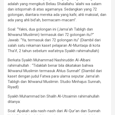
adalah yang mengikuti Beliau Shalallahu ‘alaihi wa salam
dan istiqomah di atas agamanya. Sedangkan yang 72
golongan, diantara mereka ada yang kafir, ahli maksiat, dan
ada yang ahli bid’ah, bermacam-macam”.
Soal: “Yakni, dua golongan ini (Jama’ah Tabligh dan
Ikhwanul Muslimin) termasuk dari 72 golongan itu?”
Jawab: “Ya, termasuk dari 72 golongan itu” (Diambil dari
salah satu rekaman kaset pelajaran Al-Muntaqa di kota
Tha’if, 2 tahun sebelum wafatnya Syaikh rahimahullah)
Berkata Syaikh Muhammad Nashiruddin Al-Albani
rahimahullah : “Tidaklah benar bila dikatakan bahwa
Ikhwanul Muslimin termasuk Ahlus Sunnah” (Diambil dari
kaset dengan judul Fatwa para ulama seputar Jama’ah
Tabligh dan Ikhwanul Muslimin. Studio Minhajus Sunnah,
Riyadl)
Syaikh Muhammad bin Shalih Al-Utsaimin rahimahullah
ditanya:
Soal: Apakah ada nash-nash dari Al-Qur’an dan Sunnah