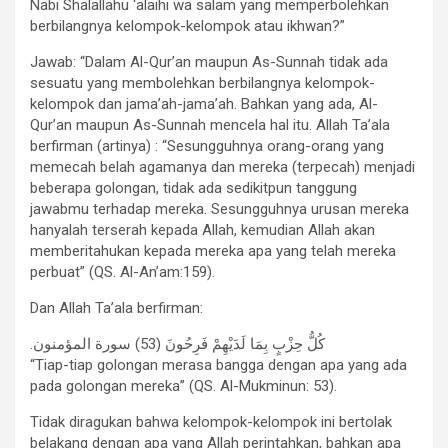
Nabi Shalallahu ‘alaihi wa salam yang memperbolehkan
berbilangnya kelompok-kelompok atau ikhwan?”
Jawab: “Dalam Al-Qur’an maupun As-Sunnah tidak ada
sesuatu yang membolehkan berbilangnya kelompok-
kelompok dan jama’ah-jama’ah. Bahkan yang ada, Al-
Qur’an maupun As-Sunnah mencela hal itu. Allah Ta’ala
berfirman (artinya) : “Sesungguhnya orang-orang yang
memecah belah agamanya dan mereka (terpecah) menjadi
beberapa golongan, tidak ada sedikitpun tanggung
jawabmu terhadap mereka. Sesungguhnya urusan mereka
hanyalah terserah kepada Allah, kemudian Allah akan
memberitahukan kepada mereka apa yang telah mereka
perbuat” (QS. Al-An’am:159).
Dan Allah Ta’ala berfirman:
.كُلُّ حِزْبٍ بِمَا لَدَيْهِمْ فَرِحُونَ (53) سورة المؤمنون
“Tiap-tiap golongan merasa bangga dengan apa yang ada
pada golongan mereka” (QS. Al-Mukminun: 53).
Tidak diragukan bahwa kelompok-kelompok ini bertolak
belakang dengan apa yang Allah perintahkan, bahkan apa