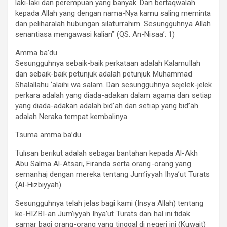
laki-laki dan perempuan yang banyak. Dan bertaqwalah
kepada Allah yang dengan nama-Nya kamu saling meminta
dan peliharalah hubungan silaturrahim. Sesungguhnya Allah
senantiasa mengawasi kalian” (QS. An-Nisaa’: 1)
Amma ba’du
Sesungguhnya sebaik-baik perkataan adalah Kalamullah
dan sebaik-baik petunjuk adalah petunjuk Muhammad
Shalallahu ‘alaihi wa salam. Dan sesungguhnya sejelek-jelek
perkara adalah yang diada-adakan dalam agama dan setiap
yang diada-adakan adalah bid’ah dan setiap yang bid’ah
adalah Neraka tempat kembalinya.
Tsuma amma ba’du
Tulisan berikut adalah sebagai bantahan kepada Al-Akh
Abu Salma Al-Atsari, Firanda serta orang-orang yang
semanhaj dengan mereka tentang Jum’iyyah Ihya’ut Turats
(Al-Hizbiyyah).
Sesungguhnya telah jelas bagi kami (Insya Allah) tentang
ke-HIZBI-an Jum’iyyah Ihya’ut Turats dan hal ini tidak
samar bagi orang-orang yang tinggal di negeri ini (Kuwait)