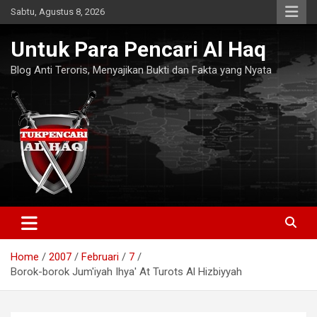
Skip
Sabtu, Agustus 8, 2026
to
content
Untuk Para Pencari Al Haq
Blog Anti Teroris, Menyajikan Bukti dan Fakta yang Nyata
Home
2007
Februari
7
Borok-borok Jum'iyah Ihya' At Turots Al Hizbiyyah