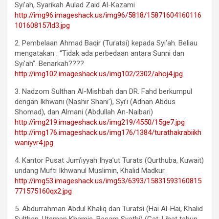
Syi’ah, Syarikah Aulad Zaid Al-Kazami
http://img96.imageshack.us/img96/5818/15871604160116
101608157ld3.jpg
2. Pembelaan Ahmad Baqir (Turatsi) kepada Syi’ah. Beliau
mengatakan : “Tidak ada perbedaan antara Sunni dan
Syi’ah”. Benarkah????
http://img102.imageshack.us/img102/2302/ahoj4.jpg
3. Nadzom Sulthan Al-Mishbah dan DR. Fahd berkumpul
dengan Ikhwani (Nashir Shani’), Syi’i (Adnan Abdus
Shomad), dan Almani (Abdullah An-Naibari)
http://img219.imageshack.us/img219/4550/15ge7.jpg
http://img176.imageshack.us/img176/1384/turathakrabiikh
waniyvr4.jpg
4. Kantor Pusat Jum’iyyah Ihya’ut Turats (Qurthuba, Kuwait)
undang Mufti Ikhwanul Muslimin, Khalid Madkur.
http://img53.imageshack.us/img53/6393/15831593160815
771575160qx2.jpg
5. Abdurrahman Abdul Khaliq dan Turatsi (Hai Al-Hai, Khalid