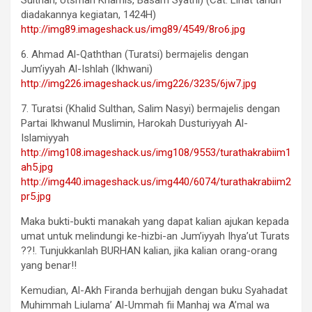
Sulthan, Utsman Khamis, Basam Syathi) (Cat: Lihat tahun
diadakannya kegiatan, 1424H)
http://img89.imageshack.us/img89/4549/8ro6.jpg
6. Ahmad Al-Qaththan (Turatsi) bermajelis dengan
Jum’iyyah Al-Ishlah (Ikhwani)
http://img226.imageshack.us/img226/3235/6jw7.jpg
7. Turatsi (Khalid Sulthan, Salim Nasyi) bermajelis dengan
Partai Ikhwanul Muslimin, Harokah Dusturiyyah Al-
Islamiyyah
http://img108.imageshack.us/img108/9553/turathakrabiim1
ah5.jpg
http://img440.imageshack.us/img440/6074/turathakrabiim2
pr5.jpg
Maka bukti-bukti manakah yang dapat kalian ajukan kepada
umat untuk melindungi ke-hizbi-an Jum’iyyah Ihya’ut Turats
??!. Tunjukkanlah BURHAN kalian, jika kalian orang-orang
yang benar!!
Kemudian, Al-Akh Firanda berhujjah dengan buku Syahadat
Muhimmah Liulama’ Al-Ummah fii Manhaj wa A’mal wa