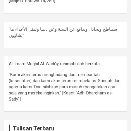
(Majmu’ Fatawa 14/280)
"سنناطح ونجادل وندافع عن السنة وعن ديننا وليقل الأعداء ما
يشاؤون"
Al-Imam Muqbil Al-Wadi'iy rahimahullah berkata:
"Kami akan terus menghadang dan membantah
(kesesatan) dan kami akan terus membela as-Sunnah dan
agama kami. Dan silahkan para musuh mengatakan apa
saja yang mereka inginkan." [Kaset "Adh-Dhargham as-
Sady"]
Tulisan Terbaru