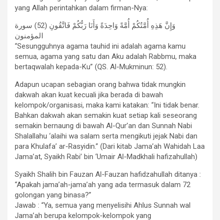
yang Allah perintahkan dalam firman-Nya:
وَإِنَّ هَذِهِ أُمَّتُكُمْ أُمَّةً وَاحِدَةً وَأَنَا رَبُّكُمْ فَاتَّقُونِ (52) سورة
المؤمنون
“Sesungguhnya agama tauhid ini adalah agama kamu
semua, agama yang satu dan Aku adalah Rabbmu, maka
bertaqwalah kepada-Ku” (QS. Al-Mukminun: 52).
Adapun ucapan sebagian orang bahwa tidak mungkin
dakwah akan kuat kecuali jika berada di bawah
kelompok/organisasi, maka kami katakan: “Ini tidak benar.
Bahkan dakwah akan semakin kuat setiap kali seseorang
semakin bernaung di bawah Al-Qur’an dan Sunnah Nabi
Shalallahu ‘alaihi wa salam serta mengikuti jejak Nabi dan
para Khulafa’ ar-Rasyidin.” (Dari kitab Jama’ah Wahidah Laa
Jama’at, Syaikh Rabi’ bin ‘Umair Al-Madkhali hafizahullah)
Syaikh Shalih bin Fauzan Al-Fauzan hafidzahullah ditanya :
“Apakah jama’ah-jama’ah yang ada termasuk dalam 72
golongan yang binasa?”
Jawab : “Ya, semua yang menyelisihi Ahlus Sunnah wal
Jama’ah berupa kelompok-kelompok yang