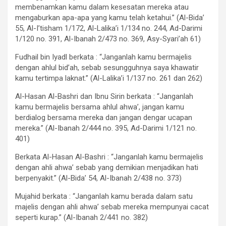
membenamkan kamu dalam kesesatan mereka atau
mengaburkan apa-apa yang kamu telah ketahui.” (Al-Bida’
55, Al-I’tisham 1/172, Al-Lalika’i 1/134 no. 244, Ad-Darimi
1/120 no. 391, Al-Ibanah 2/473 no. 369, Asy-Syari’ah 61)
Fudhail bin Iyadl berkata : “Janganlah kamu bermajelis
dengan ahlul bid’ah, sebab sesungguhnya saya khawatir
kamu tertimpa laknat.” (Al-Lalika’i 1/137 no. 261 dan 262)
Al-Hasan Al-Bashri dan Ibnu Sirin berkata : “Janganlah
kamu bermajelis bersama ahlul ahwa’, jangan kamu
berdialog bersama mereka dan jangan dengar ucapan
mereka.” (Al-Ibanah 2/444 no. 395, Ad-Darimi 1/121 no.
401)
Berkata Al-Hasan Al-Bashri : “Janganlah kamu bermajelis
dengan ahli ahwa’ sebab yang demikian menjadikan hati
berpenyakit.” (Al-Bida’ 54, Al-Ibanah 2/438 no. 373)
Mujahid berkata : “Janganlah kamu berada dalam satu
majelis dengan ahli ahwa’ sebab mereka mempunyai cacat
seperti kurap.” (Al-Ibanah 2/441 no. 382)