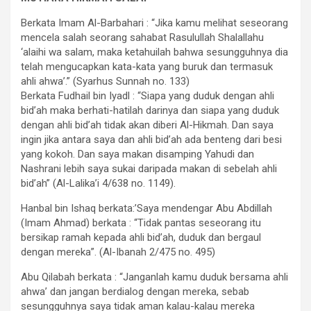
Berkata Imam Al-Barbahari : “Jika kamu melihat seseorang
mencela salah seorang sahabat Rasulullah Shalallahu
‘alaihi wa salam, maka ketahuilah bahwa sesungguhnya dia
telah mengucapkan kata-kata yang buruk dan termasuk
ahli ahwa’.” (Syarhus Sunnah no. 133)
Berkata Fudhail bin Iyadl : “Siapa yang duduk dengan ahli
bid’ah maka berhati-hatilah darinya dan siapa yang duduk
dengan ahli bid’ah tidak akan diberi Al-Hikmah. Dan saya
ingin jika antara saya dan ahli bid’ah ada benteng dari besi
yang kokoh. Dan saya makan disamping Yahudi dan
Nashrani lebih saya sukai daripada makan di sebelah ahli
bid’ah” (Al-Lalika’i 4/638 no. 1149).
Hanbal bin Ishaq berkata:’Saya mendengar Abu Abdillah
(Imam Ahmad) berkata : “Tidak pantas seseorang itu
bersikap ramah kepada ahli bid’ah, duduk dan bergaul
dengan mereka”. (Al-Ibanah 2/475 no. 495)
Abu Qilabah berkata : “Janganlah kamu duduk bersama ahli
ahwa’ dan jangan berdialog dengan mereka, sebab
sesungguhnya saya tidak aman kalau-kalau mereka