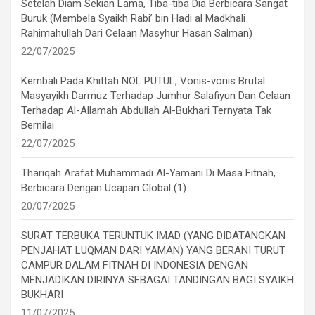
Setelah Diam Sekian Lama, Tiba-tiba Dia Berbicara Sangat
Buruk (Membela Syaikh Rabi’ bin Hadi al Madkhali
Rahimahullah Dari Celaan Masyhur Hasan Salman)
22/07/2025
Kembali Pada Khittah NOL PUTUL, Vonis-vonis Brutal
Masyayikh Darmuz Terhadap Jumhur Salafiyun Dan Celaan
Terhadap Al-Allamah Abdullah Al-Bukhari Ternyata Tak
Bernilai
22/07/2025
Thariqah Arafat Muhammadi Al-Yamani Di Masa Fitnah,
Berbicara Dengan Ucapan Global (1)
20/07/2025
SURAT TERBUKA TERUNTUK IMAD (YANG DIDATANGKAN
PENJAHAT LUQMAN DARI YAMAN) YANG BERANI TURUT
CAMPUR DALAM FITNAH DI INDONESIA DENGAN
MENJADIKAN DIRINYA SEBAGAI TANDINGAN BAGI SYAIKH
BUKHARI
11/07/2025