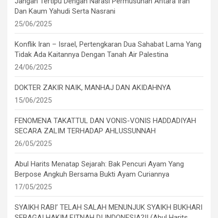
Jangan Tertipu Dengan Narasi Permusuhan Antara Iran
Dan Kaum Yahudi Serta Nasrani
25/06/2025
Konflik Iran – Israel, Pertengkaran Dua Sahabat Lama Yang
Tidak Ada Kaitannya Dengan Tanah Air Palestina
24/06/2025
DOKTER ZAKIR NAIK, MANHAJ DAN AKIDAHNYA
15/06/2025
FENOMENA TAKATTUL DAN VONIS-VONIS HADDADIYAH
SECARA ZALIM TERHADAP AHLUSSUNNAH
26/05/2025
Abul Harits Menatap Sejarah: Bak Pencuri Ayam Yang
Berpose Angkuh Bersama Bukti Ayam Curiannya
17/05/2025
SYAIKH RABI’ TELAH SALAH MENUNJUK SYAIKH BUKHARI
SEBAGAI HAKIM FITNAH DI INDONESIA?!! (Abul Harits