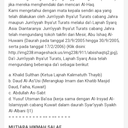
jika mereka menghendaki dan mencari Al-Haq.
Kami mengetahui dengan mata kepala sendiri apa yang
telah dilakukan oleh Jum’iyyah Ihya’ut Turats cabang Jahra
maupun Jum’iyyah Ihya’ut Turats melalui da’i Lajnah Syarq
Asia. Diantaranya: Jum’iyyah Ihya’ut Turats cabang Jahra
telah mengundang tokoh takfiri dari Mesir, Abu Ishaq Al-
Huwaini (Daurah pada tanggal 23/9/2005 hingga 30/9/2005,
serta pada tanggal 17/2/2006) (Klik disini:
http://img238.imageshack.us/img238/911/abiishaqtq2.jpg);
Da’i Jum’iyyah Ihya’ut Turats, Lajnah Syarq Asia telah
mengundang beberapa da’i sebagai berikut:
a. Khalid Sulthan (Ketua Lajnah Kalimatuth Thayib)
b. Daud Al-As’Usi (Merangkap Imam dan Khatib Masjid
Daud, Faiha, Kuwait)
c. Abdullah As-Sabt
d. Yusuf Utsman Ba’isa (kerja sama dengan Al-Irsyad Al-
Islamiyyah cabang Kuwait dalam daurah Syar’iyyah Syaikh
Al-Albani I)1)
= = = = = = = = = = == = == = = = =
MUTIARA HIKMAH SALAF