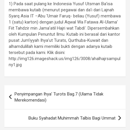
1) Pada saat pulang ke Indonesia Yusuf Utsman Ba’isa
membawa kutaib (menurut pegawai dan da’i dari Lajnah
Syarq Asia IT –Abu ‘Umair Faruq- beliau (Yusuf) membawa
1 (satu) karton) dengan judul Aqwal Wa Fatawa Al-Ulama’
Fiit Tahdzir min Jama’atil Hajri wat Tabdi’. Dipersembahkan
oleh Kumpulan Penuntut Ilmu. Kutaib ini berasal dari kantor
pusat Jum’iyyah Ihya’ut Turats, Qurthuba-Kuwait dan
alhamdulillah kami memiliki bukti dengan adanya kutaib
tersebut pada kami. Klik disini:
http://img126.imageshack.us/img126/3008/ahalhajrsampul
ny1.jpg
Navigasi
Penyimpangan Ihya’ Turots Bag.7 (Ulama Tidak
pos
Merekomendasi)
Buku Syahadat Muhimmah Talbis Bagi Ummat