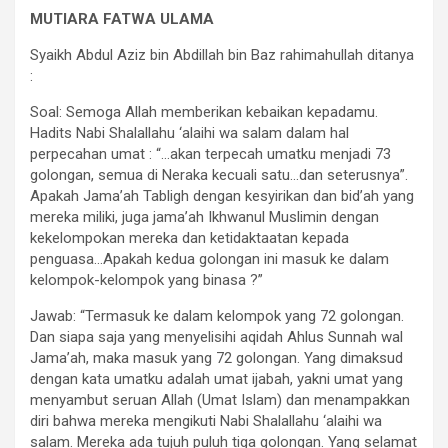
MUTIARA FATWA ULAMA
Syaikh Abdul Aziz bin Abdillah bin Baz rahimahullah ditanya
:
Soal: Semoga Allah memberikan kebaikan kepadamu.
Hadits Nabi Shalallahu ‘alaihi wa salam dalam hal
perpecahan umat : “…akan terpecah umatku menjadi 73
golongan, semua di Neraka kecuali satu…dan seterusnya”.
Apakah Jama’ah Tabligh dengan kesyirikan dan bid’ah yang
mereka miliki, juga jama’ah Ikhwanul Muslimin dengan
kekelompokan mereka dan ketidaktaatan kepada
penguasa…Apakah kedua golongan ini masuk ke dalam
kelompok-kelompok yang binasa ?”
Jawab: “Termasuk ke dalam kelompok yang 72 golongan.
Dan siapa saja yang menyelisihi aqidah Ahlus Sunnah wal
Jama’ah, maka masuk yang 72 golongan. Yang dimaksud
dengan kata umatku adalah umat ijabah, yakni umat yang
menyambut seruan Allah (Umat Islam) dan menampakkan
diri bahwa mereka mengikuti Nabi Shalallahu ‘alaihi wa
salam. Mereka ada tujuh puluh tiga golongan. Yang selamat