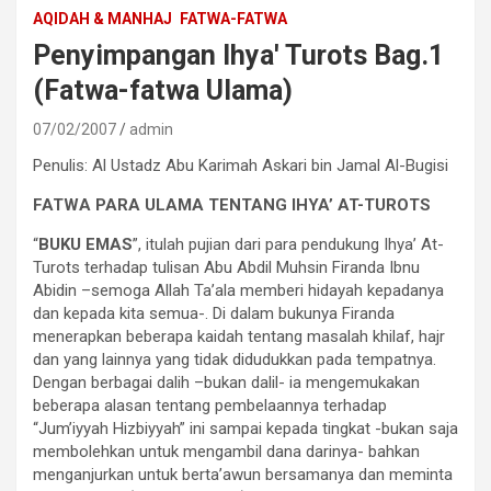
AQIDAH & MANHAJ
FATWA-FATWA
Penyimpangan Ihya' Turots Bag.1
(Fatwa-fatwa Ulama)
07/02/2007
admin
Penulis: Al Ustadz Abu Karimah Askari bin Jamal Al-Bugisi
FATWA PARA ULAMA TENTANG IHYA’ AT-TUROTS
“
BUKU EMAS
”, itulah pujian dari para pendukung Ihya’ At-
Turots terhadap tulisan Abu Abdil Muhsin Firanda Ibnu
Abidin –semoga Allah Ta’ala memberi hidayah kepadanya
dan kepada kita semua-. Di dalam bukunya Firanda
menerapkan beberapa kaidah tentang masalah khilaf, hajr
dan yang lainnya yang tidak didudukkan pada tempatnya.
Dengan berbagai dalih –bukan dalil- ia mengemukakan
beberapa alasan tentang pembelaannya terhadap
“Jum’iyyah Hizbiyyah” ini sampai kepada tingkat -bukan saja
membolehkan untuk mengambil dana darinya- bahkan
menganjurkan untuk berta’awun bersamanya dan meminta