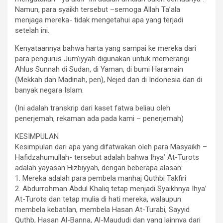
Namun, para syaikh tersebut –semoga Allah Ta’ala
menjaga mereka- tidak mengetahui apa yang terjadi
setelah ini.
Kenyataannya bahwa harta yang sampai ke mereka dari
para pengurus Jum’iyyah digunakan untuk memerangi
Ahlus Sunnah di Sudan, di Yaman, di bumi Haramain
(Mekkah dan Madinah, pen), Nejed dan di Indonesia dan di
banyak negara Islam.
(Ini adalah transkrip dari kaset fatwa beliau oleh
penerjemah, rekaman ada pada kami – penerjemah)
KESIMPULAN
Kesimpulan dari apa yang difatwakan oleh para Masyaikh –
Hafidzahumullah- tersebut adalah bahwa Ihya’ At-Turots
adalah yayasan Hizbiyyah, dengan beberapa alasan:
1. Mereka adalah para pembela manhaj Quthbi Takfiri
2. Abdurrohman Abdul Khaliq tetap menjadi Syaikhnya Ihya’
At-Turots dan tetap mulia di hati mereka, walaupun
membela kebatilan, membela Hasan At-Turabi, Sayyid
Quthb, Hasan Al-Banna, Al-Maududi dan yang lainnya dari