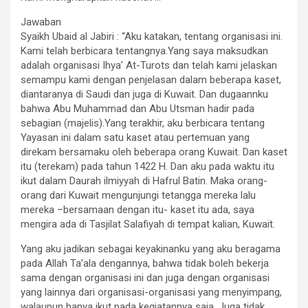
Jawaban
Syaikh Ubaid al Jabiri : “Aku katakan, tentang organisasi ini.
Kami telah berbicara tentangnya.Yang saya maksudkan
adalah organisasi Ihya’ At-Turots dan telah kami jelaskan
semampu kami dengan penjelasan dalam beberapa kaset,
diantaranya di Saudi dan juga di Kuwait. Dan dugaannku
bahwa Abu Muhammad dan Abu Utsman hadir pada
sebagian (majelis).Yang terakhir, aku berbicara tentang
Yayasan ini dalam satu kaset atau pertemuan yang
direkam bersamaku oleh beberapa orang Kuwait. Dan kaset
itu (terekam) pada tahun 1422 H. Dan aku pada waktu itu
ikut dalam Daurah ilmiyyah di Hafrul Batin. Maka orang-
orang dari Kuwait mengunjungi tetangga mereka lalu
mereka –bersamaan dengan itu- kaset itu ada, saya
mengira ada di Tasjilat Salafiyah di tempat kalian, Kuwait.
Yang aku jadikan sebagai keyakinanku yang aku beragama
pada Allah Ta’ala dengannya, bahwa tidak boleh bekerja
sama dengan organisasi ini dan juga dengan organisasi
yang lainnya dari organisasi-organisasi yang menyimpang,
walaupun hanya ikut pada kegiatannya saja. Juga tidak