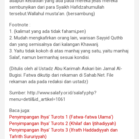
adapun kebatilan yang ada pada mereka jelas mereka
sembunyikan dari para Syaikh Hafidzahumullah
tersebut.Wallahul musta’an. (bersambung)
Footnote :
1. (kalimat yang ada tidak fahami,pen)
2. Mudah mengkafirkan orang lain, warisan Sayyid Quthb
dan yang semisalnya dari kalangan Khawarij.
3. Yaitu tidak kokoh di atas manhaj yang satu, yaitu manhaj
Salaf, namun bermanhaj sesuai kondisi.
(Ditulis oleh al Ustadz Abu Karimah Askari bin Jamal Al-
Bugisi. Fatwa dikutip dari rekaman di Sahab.Net. File
rekaman ada pada redaksi dan ustadz)
Sumber: http://www.salafy.or.id/salafy.php?
menu=detil&id_artikel=1061
Baca juga:
Penyimpangan Ihya’ Turots 1 (Fatwa-fatwa Ulama’)
Penyimpangan Ihya’ Turots 2 (Khilaf dan Ijtihadiyyah)
Penyimpangan Ihya’ Turots 3 (Ifrath Haddadiyyah dan
Tafrith Sururiyyah)