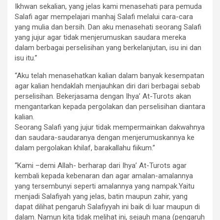
Ikhwan sekalian, yang jelas kami menasehati para pemuda
Salafi agar mempelajari manhaj Salafi melalui cara-cara
yang mulia dan bersih. Dan aku menasehati seorang Salafi
yang jujur agar tidak menjerumuskan saudara mereka
dalam berbagai perselisihan yang berkelanjutan, isu ini dan
isu itu.”
“Aku telah menasehatkan kalian dalam banyak kesempatan
agar kalian hendaklah menjauhkan diri dari berbagai sebab
perselisihan. Bekerjasama dengan Ihya’ At-Turots akan
mengantarkan kepada pergolakan dan perselisihan diantara
kalian.
Seorang Salafi yang jujur tidak mempermainkan dakwahnya
dan saudara-saudaranya dengan menjerumuskannya ke
dalam pergolakan khilaf, barakallahu fiikum.”
“Kami –demi Allah- berharap dari Ihya’ At-Turots agar
kembali kepada kebenaran dan agar amalan-amalannya
yang tersembunyi seperti amalannya yang nampak.Yaitu
menjadi Salafiyah yang jelas, batin maupun zahir, yang
dapat dilihat pengaruh Salafiyyah ini baik di luar maupun di
dalam. Namun kita tidak melihat ini, sejauh mana (pengaruh