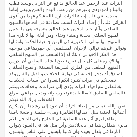
التراث عبد الرحمن عبد الخالق يدافع عن الترابي وسيد قطب
والبنا والمودودي وعيرهم من زعماء البدع والفتن ويبقى إماما
مقدسا في قلب إحياء التراث.بارك الله فيكم.فهذا من أقوى
القرائن على أن إحياء التراث ليست بصادقة في اتجاهها بالمنهج
السلفي وآثار عبد الرحمن عبد الخالق معروفة هي ما تحمل
المنهج السلفي بجدية وصفاء ونقاء .ومن أدلة أنها لا تلزم هذا
المنهج أنها توالي التكفيرية في اليمن جمعية الحكمة وأمثالها
وتوالي غيرهم توالي الإخوان المسلمين .أين جهودها في مواجهة
هذا الفكر الإخواني لا هَمَّ له إلا السحب من المنهج السلفي .
أيها الإخوة,على كل حال ,نحن ننصح الشاب السلفي أن يدرس
المنهج السلفي من الطرق الشريفة النظيفة ,وأنصح السلفي
الصادق ألا يدخل إخوانه في دوامة الخلافات والقيل والقال وقد
نصحتكم في مرات كثيرة أنكم ابتعدوا عن أسباب الخلافات
,فالتعاون مع إحياء التراث يؤدي إلى صراعات وخلاافات بينكم.
فالسلفي الصادق لا يغالط بدعوته وبإخوانه ويدخل بها في صراع
الخلافات بارك الله فيكم.
نحن والله نتمنى من إحياء التراث أن تعود إلى رشدها وأن يكون
أعمالها الخفية مثل أعمالها الظاهرة وهي– سلفية واضحة باطنا
وظاهرا ترى آثار هذه السلفية في الخارج وفي الداخل .لكم
مانرى هذا,أين هذا في بانجلاديش,وأين مثل هذا في السودان,وأين
آثارها في بلدان بعيدة وإن كانوا يلبسون على الناس ,يلبسون