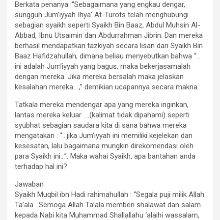
Berkata penanya: “Sebagaimana yang engkau dengar,
sungguh Jum’iyyah Ihya’ At-Turots telah menghubungi
sebagian syaikh seperti Syaikh Bin Baaz, Abdul Muhsin Al-
Abbad, Ibnu Utsaimin dan Abdurrahman Jibrin. Dan mereka
berhasil mendapatkan tazkiyah secara lisan dari Syaikh Bin
Baaz Hafidzahullah, dimana beliau menyebutkan bahwa “…
ini adalah Jum’iyyah yang bagus, maka bekerjasamalah
dengan mereka. Jika mereka bersalah maka jelaskan
kesalahan mereka….,” demikian ucapannya secara makna.
Tatkala mereka mendengar apa yang mereka inginkan,
lantas mereka keluar ….(kalimat tidak dipahami) seperti
syubhat sebagian saudara kita di sana bahwa mereka
mengatakan : “…jika Jum’iyyah ini memiliki kejelekan dan
kesesatan, lalu bagaimana mungkin direkomendasi oleh
para Syaikh ini…”. Maka wahai Syaikh, apa bantahan anda
terhadap hal ini?
Jawaban
Syaikh Muqbil ibn Hadi rahimahullah : “Segala puji milik Allah
Ta’ala . Semoga Allah Ta’ala memberi shalawat dan salam
kepada Nabi kita Muhammad Shallallahu ‘alaihi wassalam,