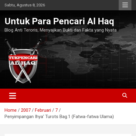
Skip
Sabtu, Agustus 8, 2026
to
content
Untuk Para Pencari Al Haq
Blog Anti Teroris, Menyajikan Bukti dan Fakta yang Nyata
Home
2007
Februari
7
Penyimpangan Ihya' Turots Bag.1 (Fatwa-fatwa Ulama)