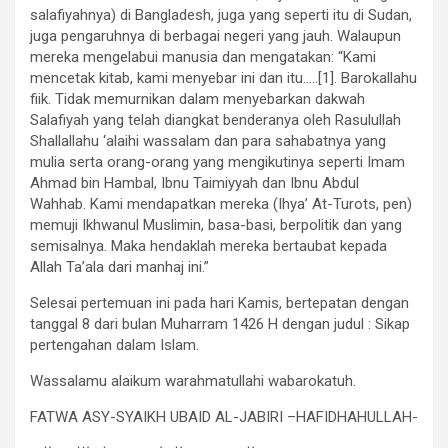
salafiyahnya) di Bangladesh, juga yang seperti itu di Sudan,
juga pengaruhnya di berbagai negeri yang jauh. Walaupun
mereka mengelabui manusia dan mengatakan: “Kami
mencetak kitab, kami menyebar ini dan itu…..[1]. Barokallahu
fiik. Tidak memurnikan dalam menyebarkan dakwah
Salafiyah yang telah diangkat benderanya oleh Rasulullah
Shallallahu ‘alaihi wassalam dan para sahabatnya yang
mulia serta orang-orang yang mengikutinya seperti Imam
Ahmad bin Hambal, Ibnu Taimiyyah dan Ibnu Abdul
Wahhab. Kami mendapatkan mereka (Ihya’ At-Turots, pen)
memuji Ikhwanul Muslimin, basa-basi, berpolitik dan yang
semisalnya. Maka hendaklah mereka bertaubat kepada
Allah Ta’ala dari manhaj ini.”
Selesai pertemuan ini pada hari Kamis, bertepatan dengan
tanggal 8 dari bulan Muharram 1426 H dengan judul : Sikap
pertengahan dalam Islam.
Wassalamu alaikum warahmatullahi wabarokatuh.
FATWA ASY-SYAIKH UBAID AL-JABIRI –HAFIDHAHULLAH-