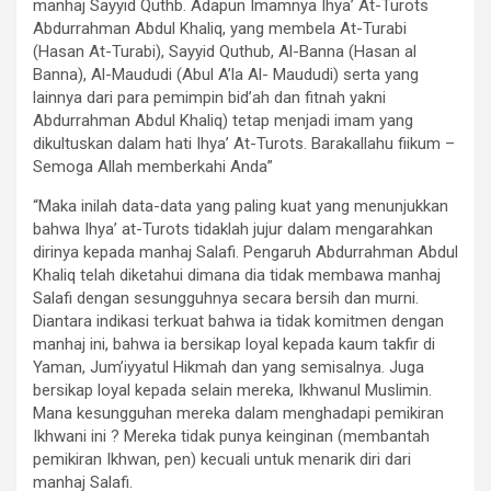
manhaj Sayyid Quthb. Adapun Imamnya Ihya’ At-Turots
Abdurrahman Abdul Khaliq, yang membela At-Turabi
(Hasan At-Turabi), Sayyid Quthub, Al-Banna (Hasan al
Banna), Al-Maududi (Abul A’la Al- Maududi) serta yang
lainnya dari para pemimpin bid’ah dan fitnah yakni
Abdurrahman Abdul Khaliq) tetap menjadi imam yang
dikultuskan dalam hati Ihya’ At-Turots. Barakallahu fiikum –
Semoga Allah memberkahi Anda”
“Maka inilah data-data yang paling kuat yang menunjukkan
bahwa Ihya’ at-Turots tidaklah jujur dalam mengarahkan
dirinya kepada manhaj Salafi. Pengaruh Abdurrahman Abdul
Khaliq telah diketahui dimana dia tidak membawa manhaj
Salafi dengan sesungguhnya secara bersih dan murni.
Diantara indikasi terkuat bahwa ia tidak komitmen dengan
manhaj ini, bahwa ia bersikap loyal kepada kaum takfir di
Yaman, Jum’iyyatul Hikmah dan yang semisalnya. Juga
bersikap loyal kepada selain mereka, Ikhwanul Muslimin.
Mana kesungguhan mereka dalam menghadapi pemikiran
Ikhwani ini ? Mereka tidak punya keinginan (membantah
pemikiran Ikhwan, pen) kecuali untuk menarik diri dari
manhaj Salafi.