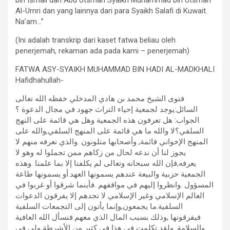
bin Ismail dan Abu Utsman Syaikh Muhammad bin Utsman
Al-Umri dan yang lainnya dari para Syaikh Salafi di Kuwait.
Na’am…”
(Ini adalah transkrip dari kaset fatwa beliau oleh
penerjemah, rekaman ada pada kami – penerjemah)
FATWA ASY-SYAIKH MUHAMMAD BIN HADI AL-MADKHALI
Hafidhahullah-
فتوى الشيخ محمد بن هادي المدخلي خفظه الله تعالى
السائل:يوجد لجمعية إحياء التراث جهود في مجال الدعوة ؟
الجواب: هل تعرفون هذه الجمعية وهل هي قائمة على النهج
السلفي؟لا والله ما هي قائمة على المنهج السلفي,والله على
المنهج الإخواني قائمة, وأصحابها متلونون .والذي نعرفه منهم لا
يجوز لنا أن ندعه لحال من زكاهم ممن تجملوا له وهو لا
يعرفه,فإن الله سبحانه وتعالى لم يكلفنا إلا بما علمنا .وهذه
الجمعية حزبية والبيعة عندهم يسمونها العهد.أو يسمونها طاعة
المسؤول .وانظروا إليهم في مواقفهم .فأينما شرقوا أو غربوا في
العالم الإسلامي وغير الإسلامي لا تجدهم إلا يفرقون الدعوات
السلفية.ما يجمعون,وإنما يأتون إلى التجمعات السلفية
فيفرقونها ,وذلك بسبب المال الذي معهم.فنسأل الله العافية
والسلامة .ولقد تكلمت في هذا في كثير من الأشرطة ولي في