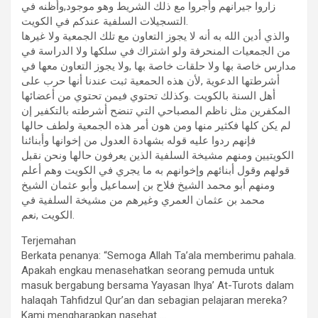
زاروا جيرانهم وأجروا مع ذلك الشريط وهو موجود,وأظنه في
التسجيلات السلفية عندكم في الكويت.
والذي أدين الله به أنه لا يجوز التعاون مع تلك الجمعية ولا غيرها
من الجمعيات المنحرفة ولو اشتراك في سلكها ولا الدراسة في
مدارس خاصة بها ولا حلقات خاصة بها ,ولا يجوز التعاون معها في
أشرطتها الدعوية ,لأن هذه الحمعية ثبت عندنا أنها حرب على
أهل السنة بالكويت .وكذلك تحتوي فيمن تحتوي من أعضائها
المكفرين مثل ناظم المصباحي التي تنضح أشرطته بالتكفير إن
لم يكن كلها فكثير منها ومن هون أمر هذه الجمعية ولطف حالها
فإنهم ردوا عليه قوله بشهادة العدول من إخوانها وأبنائنا
الكويتيين ومنهم مشيخة السلفية الذين يعرفون حالها ونحن نقبل
قولهم وقول أبنائهم وإخوانهم به ما يجري في الكويت وهم أعلم
ومنهم أبو محمد الشيخ فلاح بن إسماعيل وأبو عثمان الشيخ
محمد بن عثمان العمري وغيرهم من مشيخة السلفية في
الكويت ,نعم.
Terjemahan
Berkata penanya: “Semoga Allah Ta’ala memberimu pahala.
Apakah engkau menasehatkan seorang pemuda untuk
masuk bergabung bersama Yayasan Ihya’ At-Turots dalam
halaqah Tahfidzul Qur’an dan sebagian pelajaran mereka?
Kami mengharapkan nasehat …