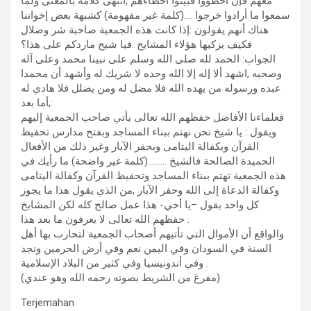
معهم فإن أخطؤوا فبينوا أخطاءهم ,انتهى كلامه بالمعنى ولما
سمعوا ما أرادوا خرجوا ….(كلمة غير مفهومة) كشبهة بعض إخواننا
هناك أنهم يقولون :إذا كانت هذه الجمعية صاحبة شر وضلال
فكيف يزكيها هؤلاء المشايخ .فيا شيخ ماردكم على هذا؟
الجواب: الحمد لله صلى الله وسلم على نبينا محمد وعلى آله
وصحبه ,اشهد ألا إله إلا الله وحده لا شريك له وأشهد أن محمدا
عبده ورسوله من يهده الله فلا مضل له ومن يضلل فلا هادي له
,أما بعد:
فعلماءنا الأفاضل حفظهم الله تعالى يأتي صاحب الجمعية إليهم
ويقول : يا شيخ نحن نهتم ببناء المساجد وبفتح مدارس تحفيظ
القرآن وبكفالة اليتامى وبحفر الآبار وغير ذلك من الأفعال
الحميدة الصالحة فالشيخ ………(كلمة غير واضحة) ما رأيك في
هذه الجمعية تهتم ببناء المساجد وتحفيظ القرآن وكفالة اليتامى
وكفالة الدعاة إلى الله وحفر الآبار ,من الذي يقول هذا ما يجوز
كل واحد يقول –يا أخي- هذا عمل صالح كله لكن المشايخ
حفظهم الله تعالى لا يعرفون ما بعد هذا .
والواقع أن الأموال التي تأتيهم أصحاب الجمعية لتحارب بها أهل
السنة في السودان وفي اليمن نعم وفي أرض الحرمين ونجد
وفي أندونيسيا وفي كثير من البلاد الإسلامية .
(مفرغ من الشريط بصوته رحمه الله وهو عندي)
Terjemahan