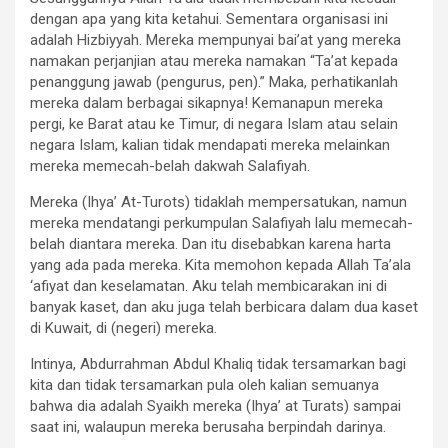
dengan apa yang kita ketahui. Sementara organisasi ini
adalah Hizbiyyah. Mereka mempunyai bai’at yang mereka
namakan perjanjian atau mereka namakan “Ta’at kepada
penanggung jawab (pengurus, pen).” Maka, perhatikanlah
mereka dalam berbagai sikapnya! Kemanapun mereka
pergi, ke Barat atau ke Timur, di negara Islam atau selain
negara Islam, kalian tidak mendapati mereka melainkan
mereka memecah-belah dakwah Salafiyah.
Mereka (Ihya’ At-Turots) tidaklah mempersatukan, namun
mereka mendatangi perkumpulan Salafiyah lalu memecah-
belah diantara mereka. Dan itu disebabkan karena harta
yang ada pada mereka. Kita memohon kepada Allah Ta’ala
‘afiyat dan keselamatan. Aku telah membicarakan ini di
banyak kaset, dan aku juga telah berbicara dalam dua kaset
di Kuwait, di (negeri) mereka.
Intinya, Abdurrahman Abdul Khaliq tidak tersamarkan bagi
kita dan tidak tersamarkan pula oleh kalian semuanya
bahwa dia adalah Syaikh mereka (Ihya’ at Turats) sampai
saat ini, walaupun mereka berusaha berpindah darinya.