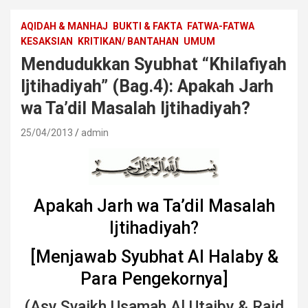
AQIDAH & MANHAJ
BUKTI & FAKTA
FATWA-FATWA
KESAKSIAN
KRITIKAN/ BANTAHAN
UMUM
Mendudukkan Syubhat “Khilafiyah
Ijtihadiyah” (Bag.4): Apakah Jarh
wa Ta’dil Masalah Ijtihadiyah?
25/04/2013
admin
Apakah Jarh wa Ta’dil Masalah
Ijtihadiyah?
[Menjawab Syubhat Al Halaby &
Para Pengekornya]
(Asy Syaikh Usamah Al Utaiby & Raid