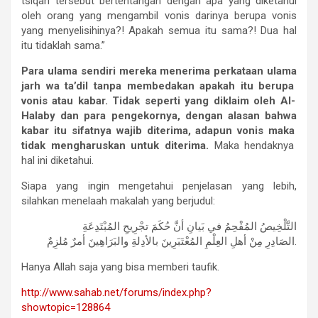
tsiqah tersebut bertentangan dengan apa yang diketahui
oleh orang yang mengambil vonis darinya berupa vonis
yang menyelisihinya?! Apakah semua itu sama?! Dua hal
itu tidaklah sama.”
Para
ulama
sendiri
mereka
menerima
perkataan
ulama
jarh
wa
ta
’dil
tanpa
membedakan
apakah
itu
berupa
vonis
atau
kabar.
Tidak
seperti
yang
diklaim
oleh
Al-
Halaby
dan
para
pengekornya,
dengan
alasan
bahwa
kabar
itu
sifatnya
wajib
diterima,
adapun
vonis
maka
tidak
mengharuskan
untuk
diterima.
Maka hendaknya
hal ini diketahui.
Siapa yang ingin mengetahui penjelasan yang lebih,
silahkan menelaah makalah yang berjudul:
التَّلْخِيصُ المُفْحِمُ في بَيانِ أنَّ حُكَمَ تجْرِيحِ المُبْتَدِعَةِ
الصَادِرِ مِنْ أهلِ العِلْمِ المُعْتَبَرِينَ بالأدِلةِ والبَرَاهِينَ أمرٌ مُلزِمٌ.
Hanya Allah saja yang bisa memberi taufik.
http://www.sahab.net/forums/index.php?
showtopic=128864