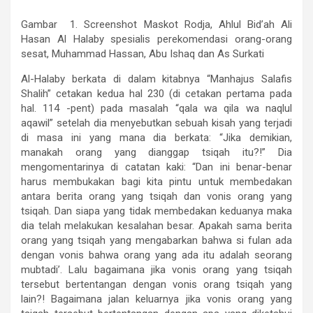
Gambar 1. Screenshot Maskot Rodja, Ahlul Bid’ah Ali
Hasan Al Halaby spesialis perekomendasi orang-orang
sesat, Muhammad Hassan, Abu Ishaq dan As Surkati
Al-Halaby berkata di dalam kitabnya “Manhajus Salafis
Shalih” cetakan kedua hal 230 (di cetakan pertama pada
hal. 114 -pent) pada masalah “qala wa qila wa naqlul
aqawil” setelah dia menyebutkan sebuah kisah yang terjadi
di masa ini yang mana dia berkata: “Jika demikian,
manakah orang yang dianggap tsiqah itu?!” Dia
mengomentarinya di catatan kaki: “Dan ini benar-benar
harus membukakan bagi kita pintu untuk membedakan
antara berita orang yang tsiqah dan vonis orang yang
tsiqah. Dan siapa yang tidak membedakan keduanya maka
dia telah melakukan kesalahan besar. Apakah sama berita
orang yang tsiqah yang mengabarkan bahwa si fulan ada
dengan vonis bahwa orang yang ada itu adalah seorang
mubtadi’. Lalu bagaimana jika vonis orang yang tsiqah
tersebut bertentangan dengan vonis orang tsiqah yang
lain?! Bagaimana jalan keluarnya jika vonis orang yang