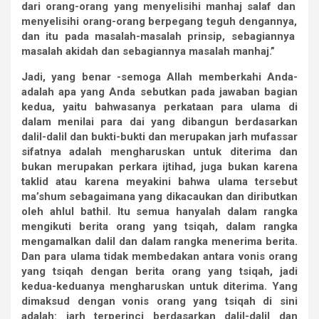
dari
orang-orang
yang
menyelisihi
manhaj
salaf
dan
menyelisihi
orang-orang
berpegang
teguh
dengannya,
dan
itu
pada
masalah-masalah
prinsip,
sebagiannya
masalah
akidah
dan
sebagiannya
masalah
manhaj.
”
Jadi, yang benar -semoga Allah memberkahi Anda-
adalah apa yang Anda sebutkan pada jawaban bagian
kedua, yaitu bahwasanya perkataan para ulama di
dalam menilai para dai yang dibangun berdasarkan
dalil-dalil dan bukti-bukti dan merupakan jarh mufassar
sifatnya adalah mengharuskan untuk diterima dan
bukan merupakan perkara ijtihad, juga bukan karena
taklid atau karena meyakini bahwa ulama tersebut
ma’shum sebagaimana yang dikacaukan dan diributkan
oleh ahlul bathil. Itu semua hanyalah dalam rangka
mengikuti berita orang yang tsiqah, dalam rangka
mengamalkan dalil dan dalam rangka menerima berita.
Dan para ulama tidak membedakan antara vonis orang
yang tsiqah dengan berita orang yang tsiqah, jadi
kedua-keduanya mengharuskan untuk diterima. Yang
dimaksud dengan vonis orang yang tsiqah di sini
adalah: jarh terperinci berdasarkan dalil-dalil dan