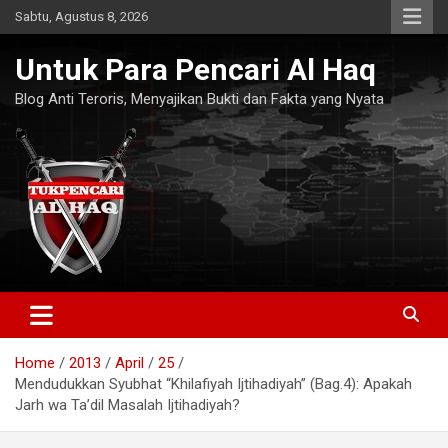
Skip
Sabtu, Agustus 8, 2026
to
content
Untuk Para Pencari Al Haq
Blog Anti Teroris, Menyajikan Bukti dan Fakta yang Nyata
Home
2013
April
25
Mendudukkan Syubhat “Khilafiyah Ijtihadiyah” (Bag.4): Apakah
Jarh wa Ta’dil Masalah Ijtihadiyah?