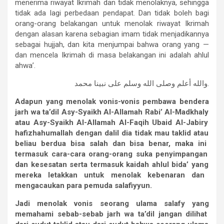
menerima riwayat Ikrimah dan tidak menolaknya, sehingga
tidak ada lagi perbedaan pendapat. Dan tidak boleh bagi
orang-orang belakangan untuk menolak riwayat Ikrimah
dengan alasan karena sebagian imam tidak menjadikannya
sebagai hujjah, dan kita menjumpai bahwa orang yang —
dan mencela Ikrimah di masa belakangan ini adalah ahlul
ahwa’.
والله أعلم وصلى الله وسلم على نبينا محمد.
Adapun
yang
menolak
vonis-vonis
pembawa
bendera
jarh
wa
ta
’dil
Asy-Syaikh
Al-Allamah
Rabi
’ Al-Madkhaly
atau
Asy-Syaikh
Al-Allamah
Al-Faqih
Ubaid
Al-Jabiry
hafizhahumallah
dengan
dalil
dia
tidak
mau
taklid
atau
beliau
berdua
bisa
salah
dan
bisa
benar,
maka
ini
termasuk
cara-cara
orang-orang
suka
penyimpangan
dan
kesesatan
serta
termasuk
kaidah
ahlul
bida
’ yang
mereka
letakkan
untuk
menolak
kebenaran
dan
mengacaukan
para
pemuda
salafiyyun.
Jadi
menolak
vonis
seorang
ulama
salafy
yang
memahami
sebab-sebab
jarh
wa
ta
’dil
jangan
dilihat