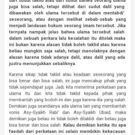
dari
sudut
taklid
atau
dari
sudut
bahwa
seorang
ulama
juga
bisa
salah,
tetapi
dilihat
dari
sudut
dalil
yang
dibawakan
oleh
ulama
tersebut
di
dalam
mentabdi
’
seseorang,
atau
dengan
melihat
sebab-sebab
yang
menjadi
landasan
hukum
seorang
imam
tersebut.
Jika
ternyata
nampak
jelas
bahwa
ulama
tersebut
salah
dalam
sebuah
perkara
lalu
kesalahan
itu
ditolak
maka
ini
bukan
karena
alasan
tidak
boleh
taklid
atau
karena
beliau
mungkin
saja
salah,
tetapi
menolaknya
dengan
alasan
karena
tidak
adanya
dalil,
atau
dalil
yang
ada
justru
menunjukkan
sebaliknya.
Karena sikap tidak taklid atau keadaan seseorang yang
bisa benar dan bisa salah, ini juga mencakup pihak yang
tidak sependapat juga. Jadi, kita menerima perkataan para
ulama itu dan kita tidak taklid kepada pihak yang
membantah yang bodoh ini dan juga karena dia yang salah.
Demikian juga seandainya ada ulama lain yang membantah
vonis Asy-Syaikh Rabi’ dan Asy-Syaikh Ubaid, maka
demikian juga beliau ini tidak boleh ditaklidi dan beliau juga
bisa benar dan bisa salah.
Kalau
demikian
ketika
itu
apa
faedah
dari
perkataan
ini
selain
membikin
kekacauan