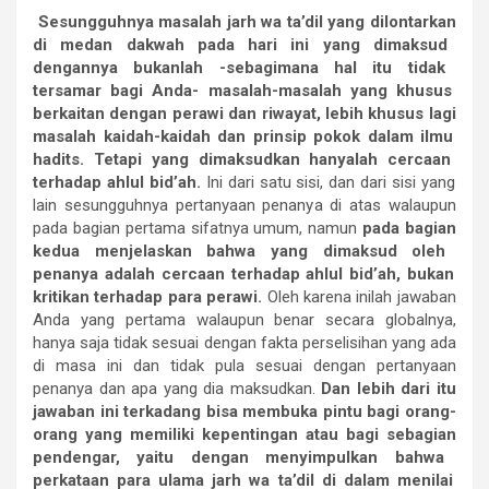
Sesungguhnya
masalah
jarh
wa
ta
’dil
yang
dilontarkan
di
medan
dakwah
pada
hari
ini
yang
dimaksud
dengannya
bukanlah
-sebagimana
hal
itu
tidak
tersamar
bagi
Anda-
masalah-masalah
yang
khusus
berkaitan
dengan
perawi
dan
riwayat,
lebih
khusus
lagi
masalah
kaidah-kaidah
dan
prinsip
pokok
dalam
ilmu
hadits.
Tetapi
yang
dimaksudkan
hanyalah
cercaan
terhadap
ahlul
bid
’ah.
Ini dari satu sisi, dan dari sisi yang
lain sesungguhnya pertanyaan penanya di atas walaupun
pada bagian pertama sifatnya umum, namun
pada
bagian
kedua
menjelaskan
bahwa
yang
dimaksud
oleh
penanya
adalah
cercaan
terhadap
ahlul
bid
’ah,
bukan
kritikan
terhadap
para
perawi.
Oleh karena inilah jawaban
Anda yang pertama walaupun benar secara globalnya,
hanya saja tidak sesuai dengan fakta perselisihan yang ada
di masa ini dan tidak pula sesuai dengan pertanyaan
penanya dan apa yang dia maksudkan.
Dan
lebih
dari
itu
jawaban
ini
terkadang
bisa
membuka
pintu
bagi
orang-
orang
yang
memiliki
kepentingan
atau
bagi
sebagian
pendengar,
yaitu
dengan
menyimpulkan
bahwa
perkataan
para
ulama
jarh
wa
ta
’dil
di
dalam
menilai