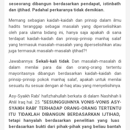
seseorang
dibangun
berdasarkan
pendapat,
istinbath
dan
ijtihad.
Padahal
perkaranya
tidak
demikian.
Memang sebagian kaidah-kaidah dan prinsip dalam ilmu
hadits teranggap sebagai masalah yang diperselisihkan
oleh para ulama bidang ini, hanya saja apakah di sana
terdapat kaidah-kaidah dan prinsip-prinsip manhaj salaf
yang termasuk masalah-masalah yang diperselisihkan atau
juga termasuk masalah-masalah ijtihad?!
Jawabannya:
Sekali-kali
tidak
. Dan masalah-masalah di
dalam menilai para dai dan orang-orang tertentu
mayoritasnya dibangun berdasarkan kaidah-kaidah dan
prinsip-prinsip pokok manhaj salaf, apakah untuk menilai
sesuatu itu sesuai dengan al-haq atau yang menyelisihinya.
Asy-Syaikh Rabi’ hafizhahullah berkata di dalam Nashihah li
Ahlil Iraq hal. 25:
“
SESUNGGUHNYA
VONIS-VONIS
ASY-
SYAIKH
RABI
’ TERHADAP
ORANG-ORANG
TERTENTU
ITU
TIDAKLAH
DIBANGUN
BERDASARKAN
IJTIHAD,
tetapi
hanyalah
berdasarkan
penelitian
yang
luas
berdasarkan
bukti
dari
pihak-pihak
yang
beliau
bantah