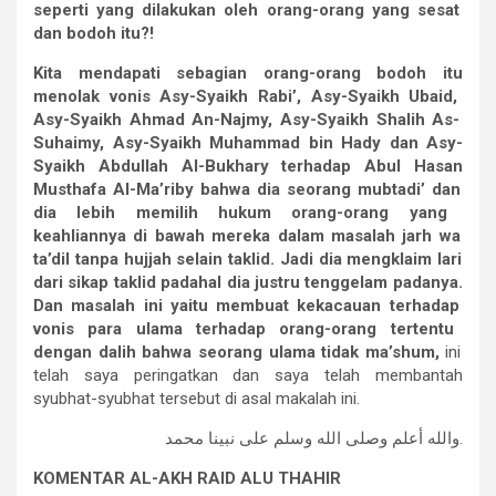
seperti
yang
dilakukan
oleh
orang-orang
yang
sesat
dan
bodoh
itu?!
Kita
mendapati
sebagian
orang-orang
bodoh
itu
menolak
vonis
Asy-Syaikh
Rabi
’,
Asy-Syaikh
Ubaid,
Asy-Syaikh
Ahmad
An-Najmy,
Asy-Syaikh
Shalih
As-
Suhaimy,
Asy-Syaikh
Muhammad
bin
Hady
dan
Asy-
Syaikh
Abdullah
Al-Bukhary
terhadap
Abul
Hasan
Musthafa
Al-Ma’riby
bahwa
dia
seorang
mubtadi
’ dan
dia
lebih
memilih
hukum
orang-orang
yang
keahliannya
di
bawah
mereka
dalam
masalah
jarh
wa
ta
’dil
tanpa
hujjah
selain
taklid.
Jadi
dia
mengklaim
lari
dari
sikap
taklid
padahal
dia
justru
tenggelam
padanya.
Dan
masalah
ini
yaitu
membuat
kekacauan
terhadap
vonis
para
ulama
terhadap
orang-orang
tertentu
dengan
dalih
bahwa
seorang
ulama
tidak
ma
’shum,
ini
telah saya peringatkan dan saya telah membantah
syubhat-syubhat tersebut di asal makalah ini.
والله أعلم وصلى الله وسلم على نبينا محمد.
KOMENTAR AL-AKH RAID ALU THAHIR