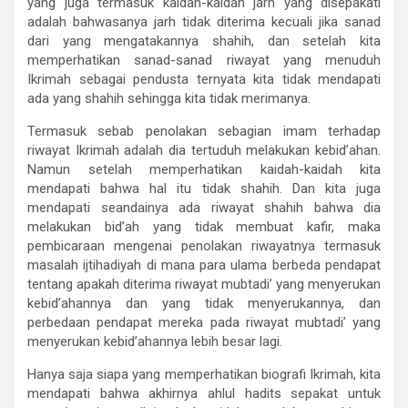
yang juga termasuk kaidah-kaidah jarh yang disepakati
adalah bahwasanya jarh tidak diterima kecuali jika sanad
dari yang mengatakannya shahih, dan setelah kita
memperhatikan sanad-sanad riwayat yang menuduh
Ikrimah sebagai pendusta ternyata kita tidak mendapati
ada yang shahih sehingga kita tidak merimanya.
Termasuk sebab penolakan sebagian imam terhadap
riwayat Ikrimah adalah dia tertuduh melakukan kebid’ahan.
Namun setelah memperhatikan kaidah-kaidah kita
mendapati bahwa hal itu tidak shahih. Dan kita juga
mendapati seandainya ada riwayat shahih bahwa dia
melakukan bid’ah yang tidak membuat kafir, maka
pembicaraan mengenai penolakan riwayatnya termasuk
masalah ijtihadiyah di mana para ulama berbeda pendapat
tentang apakah diterima riwayat mubtadi’ yang menyerukan
kebid’ahannya dan yang tidak menyerukannya, dan
perbedaan pendapat mereka pada riwayat mubtadi’ yang
menyerukan kebid’ahannya lebih besar lagi.
Hanya saja siapa yang memperhatikan biografi Ikrimah, kita
mendapati bahwa akhirnya ahlul hadits sepakat untuk