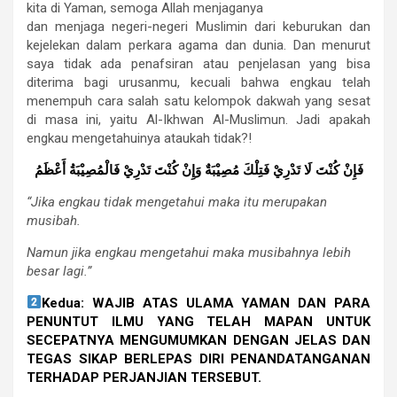
kita di Yaman, semoga Allah menjaganya
dan menjaga negeri-negeri Muslimin dari keburukan dan
kejelekan dalam perkara agama dan dunia. Dan menurut
saya tidak ada penafsiran atau penjelasan yang bisa
diterima bagi urusanmu, kecuali bahwa engkau telah
menempuh cara salah satu kelompok dakwah yang sesat
di masa ini, yaitu Al-Ikhwan Al-Muslimun. Jadi apakah
engkau mengetahuinya ataukah tidak?!
فَإِنْ كُنْتَ لَا تَدْرِيْ فَتِلْكَ مُصِيْبَةٌ وَإِنْ كُنْتَ تَدْرِيْ فَالْمُصِيْبَةُ أَعْظَمُ
“Jika engkau tidak mengetahui maka itu merupakan
musibah.
Namun jika engkau mengetahui maka musibahnya lebih
besar lagi.”
Kedua: WAJIB ATAS ULAMA YAMAN DAN PARA
PENUNTUT ILMU YANG TELAH MAPAN UNTUK
SECEPATNYA MENGUMUMKAN DENGAN JELAS DAN
TEGAS SIKAP BERLEPAS DIRI PENANDATANGANAN
TERHADAP PERJANJIAN TERSEBUT.