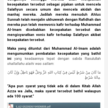
kesepakatan tersebut sebagai pijakan untuk mencela
Salafiyun secara umum dan mencela akidah dan
manhaj mereka. Jadilah mereka menuduh Ahlus
Sunnah telah menjalin ukhuwwah dengan Rafidhah dan
mereka pun telah memvonis kafir terhadap Muhammad
Al-Imam disebabkan kesepakatan tersebut dan
mengisyaratkan vonis kafir terhadap Salafiyun akibat
kesepakatan tersebut.
Maka yang dituntut dari Muhammad Al-Imam adalah
mengumumkan pembatalan kesepakatan yang bathil
ini
yang keadaannya tepat dengan sabda Rasulullah
shallallahu alaihi was sallam
:
مَا كَانَ مِنْ شَرْطٍ لَيْسَ فِيْ كِتَابِ اللهِ عَزَّ وَجَلَّ فَهُوَ بَاطِلٌ وَإِنْ كَانَ
مِائَةَ شَرْطٍ.
“Apa pun syarat yang tidak ada di dalam Kitab Allah
Azza wa Jalla, maka syarat tersebut bathil walaupun
ada 100 syarat.”