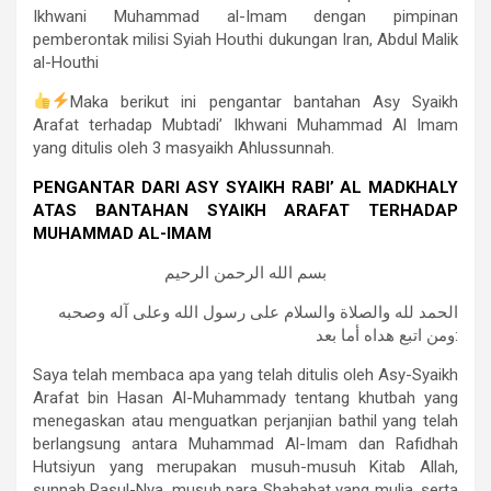
Ikhwani Muhammad al-Imam dengan pimpinan
pemberontak milisi Syiah Houthi dukungan Iran, Abdul Malik
al-Houthi
Maka berikut ini pengantar bantahan Asy Syaikh
Arafat terhadap Mubtadi’ Ikhwani Muhammad Al Imam
yang ditulis oleh 3 masyaikh Ahlussunnah.
PENGANTAR DARI ASY SYAIKH RABI’ AL MADKHALY
ATAS BANTAHAN SYAIKH ARAFAT TERHADAP
MUHAMMAD AL-IMAM
بسم الله الرحمن الرحيم
الحمد لله والصلاة والسلام على رسول الله وعلى آله وصحبه
ومن اتبع هداه أما بعد:
Saya telah membaca apa yang telah ditulis oleh Asy-Syaikh
Arafat bin Hasan Al-Muhammady tentang khutbah yang
menegaskan atau menguatkan perjanjian bathil yang telah
berlangsung antara Muhammad Al-Imam dan Rafidhah
Hutsiyun yang merupakan musuh-musuh Kitab Allah,
sunnah Rasul-Nya, musuh para Shahabat yang mulia, serta