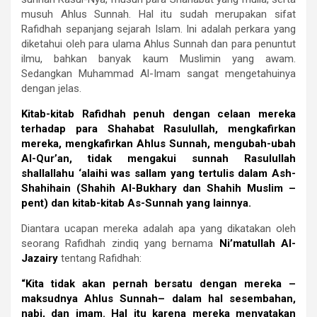
musuh Ahlus Sunnah. Hal itu sudah merupakan sifat
Rafidhah sepanjang sejarah Islam. Ini adalah perkara yang
diketahui oleh para ulama Ahlus Sunnah dan para penuntut
ilmu, bahkan banyak kaum Muslimin yang awam.
Sedangkan Muhammad Al-Imam sangat mengetahuinya
dengan jelas.
Kitab-kitab Rafidhah penuh dengan celaan mereka
terhadap para Shahabat Rasulullah, mengkafirkan
mereka, mengkafirkan Ahlus Sunnah, mengubah-ubah
Al-Qur’an, tidak mengakui sunnah Rasulullah
shallallahu ‘alaihi was sallam yang tertulis dalam Ash-
Shahihain (Shahih Al-Bukhary dan Shahih Muslim –
pent) dan kitab-kitab As-Sunnah yang lainnya.
Diantara ucapan mereka adalah apa yang dikatakan oleh
seorang Rafidhah zindiq yang bernama
Ni’matullah Al-
Jazairy
tentang Rafidhah:
“Kita tidak akan pernah bersatu dengan mereka –
maksudnya Ahlus Sunnah– dalam hal sesembahan,
nabi, dan imam. Hal itu karena mereka menyatakan