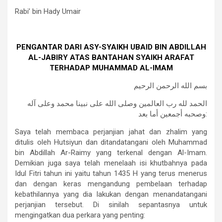
Rabi’ bin Hady Umair
PENGANTAR DARI ASY-SYAIKH UBAID BIN ABDILLAH
AL-JABIRY ATAS BANTAHAN SYAIKH ARAFAT
TERHADAP MUHAMMAD AL-IMAM
بسم الله الرحمن الرحيم
الحمد لله رب العالمين وصلى الله على نبينا محمد وعلى آله
وصحبه أجمعين أما بعد:
Saya telah membaca perjanjian jahat dan zhalim yang
ditulis oleh Hutsiyun dan ditandatangani oleh Muhammad
bin Abdillah Ar-Raimy yang terkenal dengan Al-Imam.
Demikian juga saya telah menelaah isi khutbahnya pada
Idul Fitri tahun ini yaitu tahun 1435 H yang terus menerus
dan dengan keras mengandung pembelaan terhadap
kebathilannya yang dia lakukan dengan menandatangani
perjanjian tersebut. Di sinilah sepantasnya untuk
mengingatkan dua perkara yang penting: