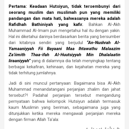
Pertama:
Keadaan Hutsiyun, tidak tersembunyi dari
seorang muslim dan muslimah pun yang memiliki
pandangan dan mata hati, bahwasanya mereka adalah
Rafidhah Bathiniyah yang kafir.
Bahkan Al-Akh
Muhammad Al-Imam pun mengetahui hal itu dengan yakin.
Hal ini diketahui darinya berdasarkan berita yang bersumber
dari kitabnya sendiri yang berjudul
“An-Nushrah Al-
Yamaaniyyah Fii Bayaani Maa Ihtawathu Malaazim
Za’iimith Thaa-ifah Al-Huutsiyyah Min Dhalalaatin
Iiraaniyyah”
yang di dalamnya dia telah menyingkap tentang
berbagai kekafiran, kehinaan, dan kejahatan mereka yang
tidak terhitung jumlahnya.
Jadi di sini muncul pertanyaan: Bagaimana bisa Al-Akh
Muhammad menandatangani perjanjian zhalim dan jahat
tersebut?! Padahal perjanjian tersebut mengandung
pernyataan bahwa kelompok Hutsiyun adalah termasuk
kaum Muslimin yang beriman, sebagaimana juga yang
ditunjukkan ketika mereka mengawali perjanjian mereka
dengan firman Allah Ta’ala: