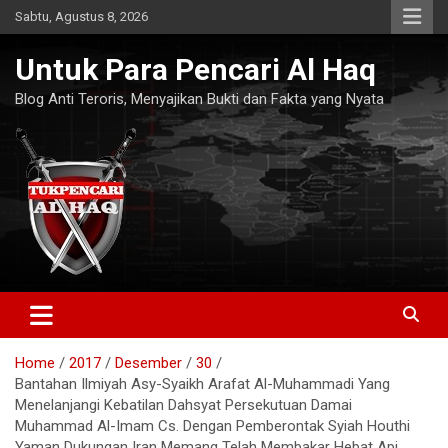
Skip
Sabtu, Agustus 8, 2026
to
content
Untuk Para Pencari Al Haq
Blog Anti Teroris, Menyajikan Bukti dan Fakta yang Nyata
Home
2017
Desember
30
Bantahan Ilmiyah Asy-Syaikh Arafat Al-Muhammadi Yang
Menelanjangi Kebatilan Dahsyat Persekutuan Damai
Muhammad Al-Imam Cs. Dengan Pemberontak Syiah Houthi
Yaman Dukungan Iran Memang Telah Membakar Hebat Api