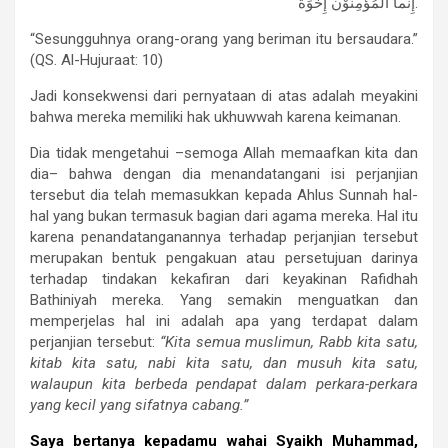
إِنَّما الْمُؤْمِنُوْنَ إِخْوَةٌ.
“Sesungguhnya orang-orang yang beriman itu bersaudara.”
(QS. Al-Hujuraat: 10)
Jadi konsekwensi dari pernyataan di atas adalah meyakini
bahwa mereka memiliki hak ukhuwwah karena keimanan.
Dia tidak mengetahui –semoga Allah memaafkan kita dan
dia– bahwa dengan dia menandatangani isi perjanjian
tersebut dia telah memasukkan kepada Ahlus Sunnah hal-
hal yang bukan termasuk bagian dari agama mereka. Hal itu
karena penandatanganannya terhadap perjanjian tersebut
merupakan bentuk pengakuan atau persetujuan darinya
terhadap tindakan kekafiran dari keyakinan Rafidhah
Bathiniyah mereka. Yang semakin menguatkan dan
memperjelas hal ini adalah apa yang terdapat dalam
perjanjian tersebut:
“Kita semua muslimun, Rabb kita satu,
kitab kita satu, nabi kita satu, dan musuh kita satu,
walaupun kita berbeda pendapat dalam perkara-perkara
yang kecil yang sifatnya cabang.”
Saya bertanya kepadamu wahai Syaikh Muhammad,