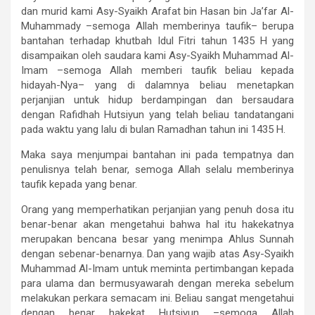
dan murid kami Asy-Syaikh Arafat bin Hasan bin Ja’far Al-
Muhammady –semoga Allah memberinya taufik– berupa
bantahan terhadap khutbah Idul Fitri tahun 1435 H yang
disampaikan oleh saudara kami Asy-Syaikh Muhammad Al-
Imam –semoga Allah memberi taufik beliau kepada
hidayah-Nya– yang di dalamnya beliau menetapkan
perjanjian untuk hidup berdampingan dan bersaudara
dengan Rafidhah Hutsiyun yang telah beliau tandatangani
pada waktu yang lalu di bulan Ramadhan tahun ini 1435 H.
Maka saya menjumpai bantahan ini pada tempatnya dan
penulisnya telah benar, semoga Allah selalu memberinya
taufik kepada yang benar.
Orang yang memperhatikan perjanjian yang penuh dosa itu
benar-benar akan mengetahui bahwa hal itu hakekatnya
merupakan bencana besar yang menimpa Ahlus Sunnah
dengan sebenar-benarnya. Dan yang wajib atas Asy-Syaikh
Muhammad Al-Imam untuk meminta pertimbangan kepada
para ulama dan bermusyawarah dengan mereka sebelum
melakukan perkara semacam ini. Beliau sangat mengetahui
dengan benar hakekat Hutsiyun –semoga Allah