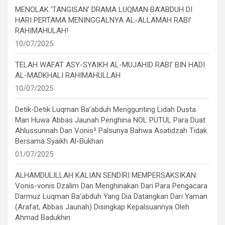
MENOLAK ‘TANGISAN’ DRAMA LUQMAN BA’ABDUH DI
HARI PERTAMA MENINGGALNYA AL-ALLAMAH RABI’
RAHIMAHULAH!
10/07/2025
TELAH WAFAT ASY-SYAIKH AL-MUJAHID RABI’ BIN HADI
AL-MADKHALI RAHIMAHULLAH
10/07/2025
Detik-Detik Luqman Ba’abduh Menggunting Lidah Dusta
Man Huwa Abbas Jaunah Penghina NOL PUTUL Para Duat
Ahlussunnah Dan Vonis² Palsunya Bahwa Asatidzah Tidak
Bersama Syaikh Al-Bukhari
01/07/2025
ALHAMDULILLAH KALIAN SENDIRI MEMPERSAKSIKAN:
Vonis-vonis Dzalim Dan Menghinakan Dari Para Pengacara
Darmuz Luqman Ba’abduh Yang Dia Datangkan Dari Yaman
(Arafat, Abbas Jaunah) Disingkap Kepalsuannya Oleh
Ahmad Badukhin