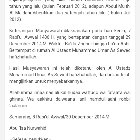
tahun yang lalu (bulan Februari 2012), adapun Abdul Mu’thi
Al Maidani dihentikan dua setengah tahun lalu ( bulan Juli
2012).
Keterangan: Musyawarah dilaksanakan pada hari Senin, 7
Rabi’ul Awwal 1436 H, yang bertepatan dengan tanggal 29
Desember 2014 M. Waktu : Ba’da Zhuhur hingga ba’da Ashr.
Bertempat di rumah Al Ustadz Muhammad Umar As Sewed
hafizhahullah.
Hasil Musyawarah ini telah diketahui oleh Al Ustadz
Muhammad Umar As Sewed hafizhahullah, dan beliau telah
mengijinkan untuk menyebarkannya.
Allahumma innaa nas alukal hudaa wattuqo wal ‘afaafa wal
ghinaa. Wa aakhiru da’waana ‘anil hamdulillaahi robbil
‘aalamiin.
Semarang, 8 Rabi’ul Awwal/30 Desember 2014 M
Abu ‘Isa Nurwahid
–
Selesai penukilan
–