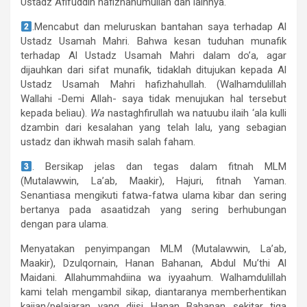
Ustadz Afifuddin hafizhahumullah dan lainnya.
.Mencabut dan meluruskan bantahan saya terhadap Al
Ustadz Usamah Mahri. Bahwa kesan tuduhan munafik
terhadap Al Ustadz Usamah Mahri dalam do’a, agar
dijauhkan dari sifat munafik, tidaklah ditujukan kepada Al
Ustadz Usamah Mahri hafizhahullah. (Walhamdulillah
Wallahi -Demi Allah- saya tidak menujukan hal tersebut
kepada beliau).
Wa
nastaghfirullah wa natuubu ilaih ‘ala kulli
dzambin dari kesalahan yang telah lalu, yang sebagian
ustadz dan ikhwah masih salah faham.
. Bersikap jelas dan tegas dalam fitnah MLM
(Mutalawwin, La’ab, Maakir), Hajuri, fitnah Yaman.
Senantiasa mengikuti fatwa-fatwa ulama kibar dan sering
bertanya pada asaatidzah yang sering berhubungan
dengan para ulama.
Menyatakan penyimpangan MLM (Mutalawwin, La’ab,
Maakir), Dzulqornain, Hanan Bahanan, Abdul Mu’thi Al
Maidani. Allahummahdiina wa iyyaahum. Walhamdulillah
kami telah mengambil sikap, diantaranya memberhentikan
kajian/pelajaran yang diisi Hanan Bahanan sekitar tiga