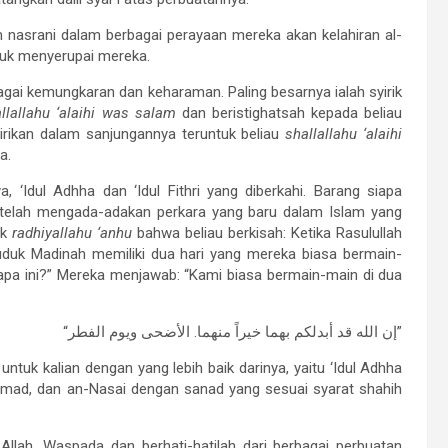
nasrani dalam berbagai perayaan mereka akan kelahiran al-
ntuk menyerupai mereka.
bagai kemungkaran dan keharaman. Paling besarnya ialah syirik
llallahu ‘alaihi was salam
dan beristighatsah kepada beliau
irikan dalam sanjungannya teruntuk beliau
shallallahu ‘alaihi
a.
 ‘Idul Adhha dan ‘Idul Fithri yang diberkahi. Barang siapa
 telah mengada-adakan perkara yang baru dalam Islam yang
ik
radhiyallahu ‘anhu
bahwa beliau berkisah: Ketika Rasulullah
duk Madinah memiliki dua hari yang mereka biasa bermain-
i apa ini?” Mereka menjawab: “Kami biasa bermain-main di dua
“إن الله قد أبدلكم بهما خيراً منهما. الأضحى ويوم الفطر”
ntuk kalian dengan yang lebih baik darinya, yaitu ‘Idul Adhha
, Ahmad, dan an-Nasai dengan sanad yang sesuai syarat shahih
ah. Waspada dan berhati-hatilah dari berbagai perbuatan