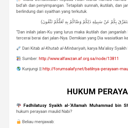
bid’ah dan penyimpangan. Tetapilah sunnah, ikutilah, dan
berlindung dari syaithan yang terkutuk.
“Dan inilah jalan-Ku yang lurus maka ikutilah dan janganlah 
tercerai berai dari jalan-Nya. Demikian yang Dia wasiatkan k
Dari Kitab
al-Khutab al-Minbariyah
, karya Ma’alisy Syaikh
Sumber:
http://www.alfawzan.af.org.sa/node/13811
Kunjungi ||
http://forumsalafy.net/batilnya-perayaan-mau
HUKUM PERAYA
Fadhilatusy Syaikh al-‘Allamah Muhammad bin Sh
hukum perayaan maulid Nabi?
Beliau menjawab: