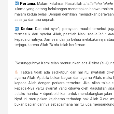
Pertama:
Malam kelahiran Rasulullah
shallallahu ‘alaih
‘ulama yang datang belakangan menetapkan bahwa malam ma
malam kedua belas. Dengan demikian, menjadikan perayaan 
asalnya dari sisi sejarah.
Kedua:
Dari sisi syar’i, perayaan maulid tersebut ju
termasuk dari syariat Allah, pastilah Nabi
shallallahu ‘al
kepada umatnya. Dan seandainya beliau melakukannya atau 
terjaga, karena Allah
Ta’ala
telah berfirman:
“Sesungguhnya Kami telah menurunkan adz-Dzikra (al-Qur’
Tatkala tidak ada sedikitpun dari hal itu, nyatalah di
agama Allah. Apabila bukan bagian dari agama Allah, maka k
kepada Allah dengan perkara tersebut. Jika Allah ta’ala
kepada-Nya yaitu syari’at yang dibawa oleh Rasulullah
sha
selaku hamba – diperbolehkan untuk mendatangkan jalan ter
Nya! Ini merupakan kejahatan terhadap hak Allah
‘Azza wa
bukan bagian darinya sebagaimana hal itu juga mengandun