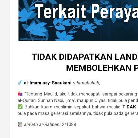
TIDAK DIDAPATKAN LAND
MEMBOLEHKAN P
al-Imam asy-Syaukani
rahimahullah
,
“Tentang Maulid, aku tidak mendapati sampai sekarang 
al-Qur’an, Sunnah Nabi, Ijma’, maupun Qiyas, tidak pula penda
Bahkan kaum muslimin sepakat bahwa maulid
TIDAK
pula pada masa generasi setelahnya, tidak pula pada generas
al-Fath ar-Rabbani
2/1088