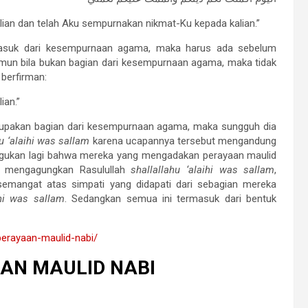
alian dan telah Aku sempurnakan nikmat-Ku kepada kalian.”
rmasuk dari kesempurnaan agama, maka harus ada sebelum
mun bila bukan bagian dari kesempurnaan agama, maka tidak
 berfirman:
ian.”
upakan bagian dari kesempurnaan agama, maka sungguh dia
u ‘alaihi was sallam
karena ucapannya tersebut mengandung
iragukan lagi bahwa mereka yang mengadakan perayaan maulid
n mengagungkan Rasulullah
shallallahu ‘alaihi was sallam
,
mangat atas simpati yang didapati dari sebagian mereka
ihi was sallam
. Sedangkan semua ini termasuk dari bentuk
perayaan-maulid-nabi/
AN MAULID NABI