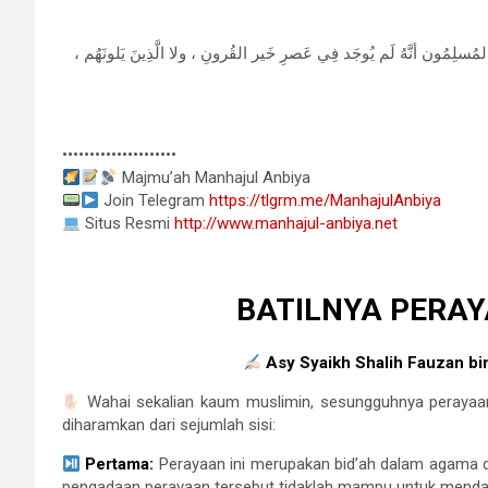
َ المُسلِمُون أنَّهُ لَم يُوجَد فِي عَصرِ خَير القُرونِ ، ولا الَّذِينَ يَلونَهُم
•••••••••••••••••••••
Majmu’ah Manhajul Anbiya
Join Telegram
https://tlgrm.me/ManhajulAnbiya
Situs Resmi
http://www.manhajul-anbiya.net
BATILNYA PERAY
Asy Syaikh Shalih Fauzan bin
Wahai sekalian kaum muslimin, sesungguhnya perayaa
diharamkan dari sejumlah sisi:
Pertama:
Perayaan ini merupakan bid’ah dalam agama 
pengadaan perayaan tersebut tidaklah mampu untuk mendata