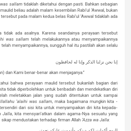
i was sallam
tidaklah diketahui dengan pasti. Bahkan sebagian
ulid beliau adalah malam kesembilan Rabi’ul ‘Awwal, bukan
tersebut pada malam kedua belas Rabi’ul ‘Awwal tidaklah ada
ga tidak ada asalnya. Karena seandainya perayaan tersebut
aihi was sallam
telah melakukannya atau menyampaikannya
telah menyampaikannya, sungguh hal itu pastilah akan selalu
إنا نحن نزلنا الذكر وإنا له لحافظون
an) dan Kami benar-benar akan menjaganya.”
ketahui bahwa perayaan maulid tersebut bukanlah bagian dari
ita tidak diperbolehkan untuk beribadah dan mendekatkan diri
 telah meletakkan jalan yang sudah ditentukan untuk sampai
llallahu ‘alaihi was sallam
, maka bagaimana mungkin kita -
sendiri dari sisi kita untuk menyampaikan diri kita kepada-
 Jalla
, kita mensyari’atkan dalam agama-Nya sesuatu yang
g sikap mendustakan terhadap firman Allah
‘Azza wa Jalla
:
اليوم أكملت لكم دينكم وأتممت عليكم نعمتي