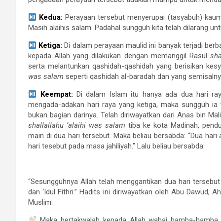
Kedua:
Perayaan tersebut menyerupai (tasyabuh) kaum 
Masih alaihis salam. Padahal sungguh kita telah dilarang u
Ketiga:
Di dalam perayaan maulid ini banyak terjadi ber
kepada Allah yang dilakukan dengan memanggil Rasul
sha
serta melantunkan qashidah-qashidah yang berisikan kesy
was salam
seperti qashidah al-baradah dan yang semisalny
Keempat:
Di dalam Islam itu hanya ada dua hari raya,
mengada-adakan hari raya yang ketiga, maka sungguh ia
bukan bagian darinya. Telah diriwayatkan dari Anas bin Mal
shallallahu ‘alaihi was salam
tiba ke kota Madinah, pendu
main di dua hari tersebut. Maka beliau bersabda: “Dua har
hari tesebut pada masa jahiliyah.” Lalu beliau bersabda:
“Sesungguhnya Allah telah menggantikan dua hari tersebut u
dan ‘Idul Fithri.” Hadits ini diriwayatkan oleh Abu Dawud
Muslim.
Maka bertakwalah kepada Allah wahai hamba-hamba All