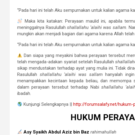
“Pada hari ini telah Aku sempurnakan untuk kalian agama k
Maka kita katakan: Perayaan maulid ini, apabila te
meninggalnya Rasulullah
shallallahu ‘alaihi was sallam
. Na
mungkin akan menjadi bagian dari agama karena Allah telah
“Pada hari ini telah Aku sempurnakan untuk kalian agama kal
Dan siapa yang meyakini bahwa perayaan tersebut mer
telah mengada-adakan syariat setelah Rasulullah
shallallah
sikap mendustakan terhadap ayat yang mulia ini. Tidak d
Rasulullah
shallallahu ‘alaihi was sallam
hanyalah ingi
menampakkan kecintaan kepada beliau, dan memompa se
dalam perayaan tersebut terhadap Nabi
shallallahu ‘ala
ibadah.
Kunjungi Selengkapnya ||
http://forumsalafy.net/hukum-
HUKUM PERAYA
Asy Syaikh Abdul Aziz bin Baz
rahimahullah