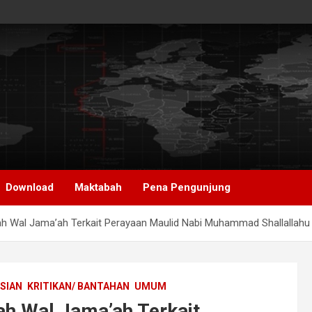
Download
Maktabah
Pena Pengunjung
 Wal Jama’ah Terkait Perayaan Maulid Nabi Muhammad Shallallahu ‘
SIAN
KRITIKAN/ BANTAHAN
UMUM
h Wal Jama’ah Terkait