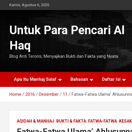
Skip
Kamis, Agustus 6, 2026
to
content
Untuk Para Pencari Al
Haq
Blog Anti Teroris, Menyajikan Bukti dan Fakta yang Nyata
Apa Itu Manhaj Salaf
Bahasan
Daftar Isi
Home
2016
Desember
11
Fatwa-Fatwa Ulama’ Ahlusunnah
AQIDAH & MANHAJ
BUKTI & FAKTA
FATWA-FATWA
KESAK
Fatwa-Fatwa Ulama’ Ahlusunna