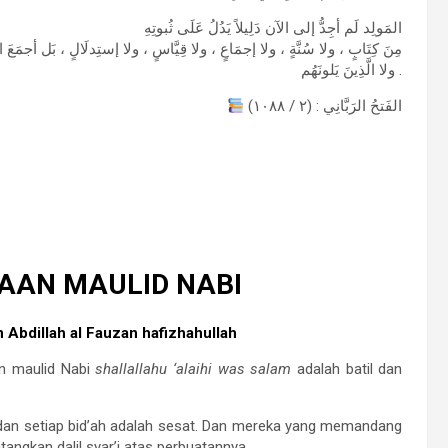
المَولِد لَم أجِدُّ إلى الآن دَلِيلاً يَدُلُ عَلَى ثُبوتِهِ
مِنَ كِتَابٍ ، ولا سُنَّةٍ ، ولا إجمَاعٍ ، ولا قِيَّاسٍ ، ولا إستِدلَالٍ ، بَل أجمَع ،
ولا الَّذِينَ يَلونَهُم .
الفَتحُ الرَبَّانِي : (٢ / ١٠٨٨)
AAN MAULID NABI
 Abdillah al Fauzan hafizhahullah
n maulid Nabi
shallallahu ‘alaihi was salam
adalah batil dan
dan setiap bid’ah adalah sesat. Dan mereka yang memandang
ngkan dalil syar’i atas perbuatannya.