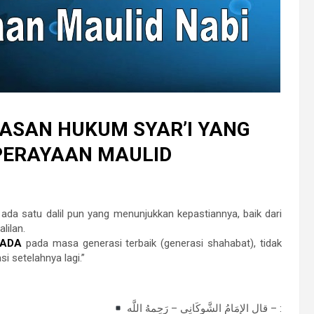
ASAN HUKUM SYAR’I YANG
ERAYAAN MAULID
ada satu dalil pun yang menunjukkan kepastiannya, baik dari
lilan.
 ADA
pada masa generasi terbaik (generasi shahabat), tidak
i setelahnya lagi.”
قال الإمَامُ الشَّوكَانِي – رَحِمهُ اللَّه – :