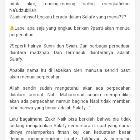
tidak akur, masing-masing saling mengkafirkan.
Na’udzubillah.
?Jadi intinya! Engkau berada dalam Salafy yang mana???
Label apa saja yang engkau berikan ?pasti akan menuai
perpecahan.
?Seperti halnya Sunni dan Syiah. Dan berbagai perbedaan
diantara madzhab. Dan termasuk diantaranya adalah
Salafy.
Apabila nama itu di labelkan oleh manusia sendiri pasti
akan menuai perpecahan.
Allah sendiri sudah mengetahui akan ada perpecahan
didalam ummat. Nabi Muhammad sendiri memprediksi
akan ada perpecahan namun baginda Nabi tidak memberi
tahu bahwa yang benar adalah Salafy….”
Lalu bagaimana Zakir Naik bisa berkilah bahwa dia tidak
sedang menjatuhkan Salafy sementara di saat yang sama
dirinya melemparkan fitnah keji dan kedustaan besar
dengan menggolongkan firqah² Takfiriyun & sempalan