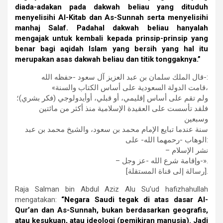
diada-adakan pada dakwah beliau yang dituduh
menyelisihi Al-Kitab dan As-Sunnah serta menyelisihi
manhaj Salaf. Padahal dakwah beliau hanyalah
mengajak untuk kembali kepada prinsip-prinsip yang
benar bagi aqidah Islam yang bersih yang hal itu
merupakan asas dakwah beliau dan titik tonggaknya.”
ﻗﺎﻝ ﺍﻟﻤﻠﻚ ﺳﻠﻤﺎﻥ ﺑﻦ ﻋﺒﺪ ﺍﻟﻌﺰﻳﺰ ﺁﻝ ﺳﻌﻮﺩ -ﺣﻔﻈﻪ ﺍﻟﻠﻪ-:
«ﻗﺎﻣﺖ ﺍﻟﺪﻭﻟﺔ ﺍﻟﺴﻌﻮﺩﻳﺔ ﻋﻠﻰ ﺃﺳﺎﺱ ﺍﻟﻜﺘﺎﺏ ﻭﺍﻟﺴﻨﺔ،
ﻭﻟﻢ ﺗﻘﻢ ﻋﻠﻰ ﺃﺳﺎﺱ ﺇﻗﻠﻴﻤﻲ، ﺃﻭ ﻗﺒﻠﻲ، ﺃﻭﺃﻳﺪﻭﻟﻮﺟﻲ (ﻓﻜﺮ ﺑﺸﺮي)؛
ﻓﻠﻘﺪ ﺗﺄﺳﺴﺖ ﻋﻠﻰ ﺍﻟﻌﻘﻴﺪﺓ ﺍﻹﺳﻼﻣﻴﺔ ﻣﻨﺬ ﺃﻛﺜﺮ ﻣﻦ ﻣﺎﺋﺘﻴﻦ
ﻭﺳﺒﻌﻴﻦ
ﺳﻨﺔ ﻋﻨﺪﻣﺎ ﺗﺒﺎﻳﻊ ﺍﻹﻣﺎﻡ ﻣﺤﻤﺪ ﺑﻦ ﺳﻌﻮﺩ، ﻭﺍﻟﺸﻴﺦ ﻣﺤﻤﺪ ﺑﻦ ﻋﺒﺪ
ﺍﻟﻮﻫﺎﺏ -ﺭﺣﻤﻬﻤﺎ ﺍﻟﻠﻪ- ﻋﻠﻰ:
– ﻧﺸﺮ ﺍﻹﺳﻼﻡ
– ﻭﺇﻗﺎﻣﺔ ﺷﺮﻉ ﺍﻟﻠﻪ -ﻋﺰ ﻭﺟﻞ-».
[ﺭﺳﺎﻟﺔ ﺇﻟﻰ ﻗﻨﺎﺓ ﺍﻟﻤﺴﺘﻘﻠﺔ].
Raja Salman bin Abdul Aziz Alu Su’ud hafizhahullah
mengatakan:
“Negara Saudi tegak di atas dasar Al-
Qur’an dan As-Sunnah, bukan berdasarkan geografis,
atau kesukuan, atau ideologi (pemikiran manusia). Jadi