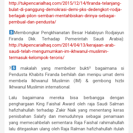
http://tukpencarialhaq.com/2015/12/14/firanda-telanjang-
bulat-di-panggung-demokrasi-demi-pks-dedengkot-rodja-
berlagak-pilon-sembari-mentahbiskan-dirinya-sebagai-
pembual-dan-pendusta/
Membongkar Pengkhianatan Besar Halabiyun Rodjaiyun
Firanda Dkk. Terhadap Pemerintah Saudi Arabia):
http://tukpencarialhaq.com/2014/04/13/kerajaan-arab-
saudi-telah-mengumumkan-im-ikhwanul-muslimin-
termasuk-kelompok-teroris/
?
makalah yang membeber bukti² bagaimana si
Pendusta Khabits Firanda berhilah dan menipu umat demi
membela Ikhwanul Muslimin (IM) & gembong hizbi
Ikhwanul Muslimin international.
Lalu bagaimana mereka bisa berbangga dengan
penghargaan King Faishal Award oleh raja Saudi Salman
hafizhahullah terhadap Zakir Naik yang menentang keras
penisbahan Salafy dan menuduhnya sebagai penamaan
yang memecahbelah sementara Raja Faishal rahimahullah
lalu ditegaskan ulang oleh Raja Ralman hafizhahullah itulah