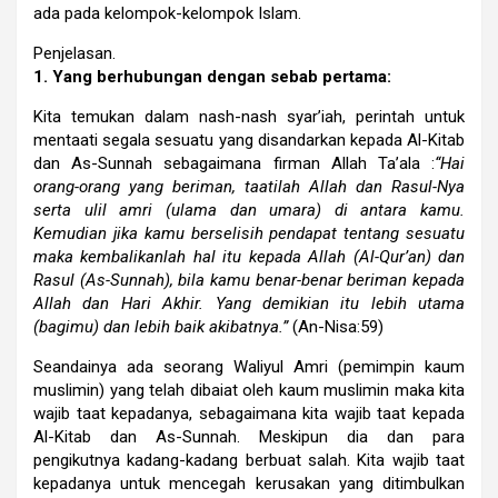
ada pada kelompok-kelompok Islam.
Penjelasan.
1. Yang berhubungan dengan sebab pertama:
Kita temukan dalam nash-nash syar’iah, perintah untuk
mentaati segala sesuatu yang disandarkan kepada Al-Kitab
dan As-Sunnah sebagaimana firman Allah Ta’ala :
“Hai
orang-orang yang beriman, taatilah Allah dan Rasul-Nya
serta ulil amri (ulama dan umara) di antara kamu.
Kemudian jika kamu berselisih pendapat tentang sesuatu
maka kembalikanlah hal itu kepada Allah (Al-Qur’an) dan
Rasul (As-Sunnah), bila kamu benar-benar beriman kepada
Allah dan Hari Akhir. Yang demikian itu lebih utama
(bagimu) dan lebih baik akibatnya.”
(An-Nisa:59)
Seandainya ada seorang Waliyul Amri (pemimpin kaum
muslimin) yang telah dibaiat oleh kaum muslimin maka kita
wajib taat kepadanya, sebagaimana kita wajib taat kepada
Al-Kitab dan As-Sunnah. Meskipun dia dan para
pengikutnya kadang-kadang berbuat salah. Kita wajib taat
kepadanya untuk mencegah kerusakan yang ditimbulkan