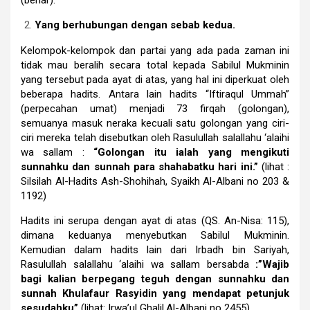
Yang berhubungan dengan sebab kedua.
Kelompok-kelompok dan partai yang ada pada zaman ini
tidak mau beralih secara total kepada Sabilul Mukminin
yang tersebut pada ayat di atas, yang hal ini diperkuat oleh
beberapa hadits. Antara lain hadits “Iftiraqul Ummah”
(perpecahan umat) menjadi 73 firqah (golongan),
semuanya masuk neraka kecuali satu golongan yang ciri-
ciri mereka telah disebutkan oleh Rasulullah salallahu ‘alaihi
wa sallam :
“Golongan itu ialah yang mengikuti
sunnahku dan sunnah para shahabatku hari ini.”
(lihat :
Silsilah Al-Hadits Ash-Shohihah, Syaikh Al-Albani no 203 &
1192)
Hadits ini serupa dengan ayat di atas (QS. An-Nisa: 115),
dimana keduanya menyebutkan Sabilul Mukminin.
Kemudian dalam hadits lain dari Irbadh bin Sariyah,
Rasulullah salallahu ‘alaihi wa sallam bersabda
:”Wajib
bagi kalian berpegang teguh dengan sunnahku dan
sunnah Khulafaur Rasyidin yang mendapat petunjuk
sesudahku”
(lihat: Irwa’ul Ghalil,Al-Albani no 2455)