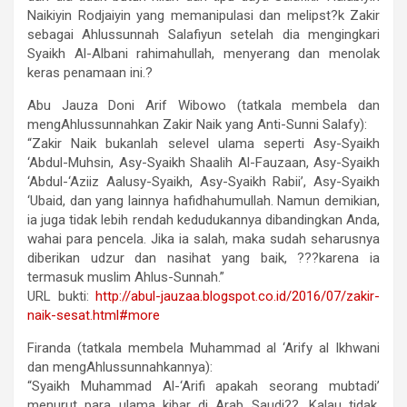
Naikiyin Rodjaiyin yang memanipulasi dan melipst?k Zakir
sebagai Ahlussunnah Salafiyun setelah dia mengingkari
Syaikh Al-Albani rahimahullah, menyerang dan menolak
keras penamaan ini.?
Abu Jauza Doni Arif Wibowo (tatkala membela dan
mengAhlussunnahkan Zakir Naik yang Anti-Sunni Salafy):
“Zakir Naik bukanlah selevel ulama seperti Asy-Syaikh
‘Abdul-Muhsin, Asy-Syaikh Shaalih Al-Fauzaan, Asy-Syaikh
‘Abdul-‘Aziiz Aalusy-Syaikh, Asy-Syaikh Rabii’, Asy-Syaikh
‘Ubaid, dan yang lainnya hafidhahumullah. Namun demikian,
ia juga tidak lebih rendah kedudukannya dibandingkan Anda,
wahai para pencela. Jika ia salah, maka sudah seharusnya
diberikan udzur dan nasihat yang baik, ???karena ia
termasuk muslim Ahlus-Sunnah.”
URL bukti:
http://abul-jauzaa.blogspot.co.id/2016/07/zakir-
naik-sesat.html#more
Firanda (tatkala membela Muhammad al ‘Arify al Ikhwani
dan mengAhlussunnahkannya):
“Syaikh Muhammad Al-‘Arifi apakah seorang mubtadi’
menurut para ulama kibar di Arab Saudi??. Kalau tidak,