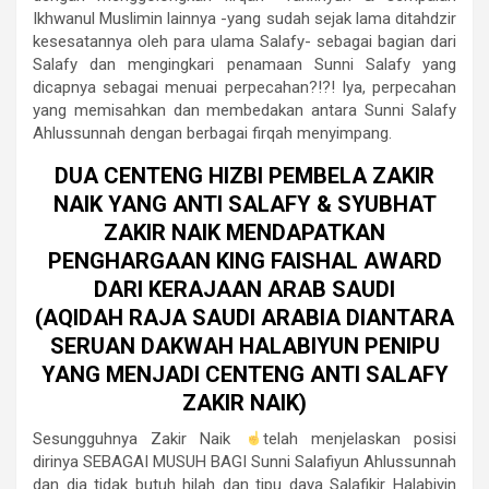
Ikhwanul Muslimin lainnya -yang sudah sejak lama ditahdzir
kesesatannya oleh para ulama Salafy- sebagai bagian dari
Salafy dan mengingkari penamaan Sunni Salafy yang
dicapnya sebagai menuai perpecahan?!?! Iya, perpecahan
yang memisahkan dan membedakan antara Sunni Salafy
Ahlussunnah dengan berbagai firqah menyimpang.
DUA CENTENG HIZBI PEMBELA ZAKIR
NAIK YANG ANTI SALAFY & SYUBHAT
ZAKIR NAIK MENDAPATKAN
PENGHARGAAN KING FAISHAL AWARD
DARI KERAJAAN ARAB SAUDI
(AQIDAH RAJA SAUDI ARABIA DIANTARA
SERUAN DAKWAH HALABIYUN PENIPU
YANG MENJADI CENTENG ANTI SALAFY
ZAKIR NAIK)
Sesungguhnya Zakir Naik
telah menjelaskan posisi
dirinya SEBAGAI MUSUH BAGI Sunni Salafiyun Ahlussunnah
dan dia tidak butuh hilah dan tipu daya Salafikir Halabiyin