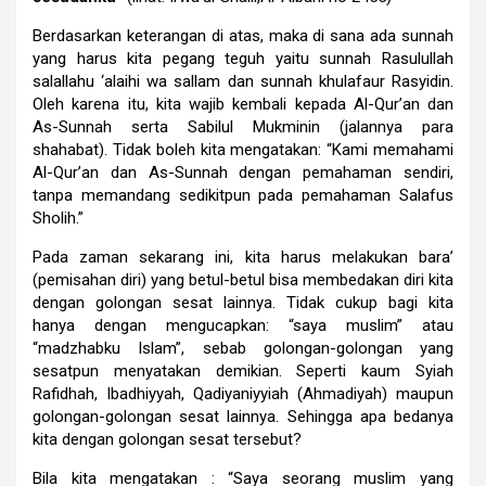
Berdasarkan keterangan di atas, maka di sana ada sunnah
yang harus kita pegang teguh yaitu sunnah Rasulullah
salallahu ‘alaihi wa sallam dan sunnah khulafaur Rasyidin.
Oleh karena itu, kita wajib kembali kepada Al-Qur’an dan
As-Sunnah serta Sabilul Mukminin (jalannya para
shahabat). Tidak boleh kita mengatakan: “Kami memahami
Al-Qur’an dan As-Sunnah dengan pemahaman sendiri,
tanpa memandang sedikitpun pada pemahaman Salafus
Sholih.”
Pada zaman sekarang ini, kita harus melakukan bara’
(pemisahan diri) yang betul-betul bisa membedakan diri kita
dengan golongan sesat lainnya. Tidak cukup bagi kita
hanya dengan mengucapkan: “saya muslim” atau
“madzhabku Islam”, sebab golongan-golongan yang
sesatpun menyatakan demikian. Seperti kaum Syiah
Rafidhah, Ibadhiyyah, Qadiyaniyyiah (Ahmadiyah) maupun
golongan-golongan sesat lainnya. Sehingga apa bedanya
kita dengan golongan sesat tersebut?
Bila kita mengatakan : “Saya seorang muslim yang