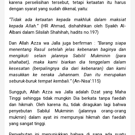
karena perselisihan tersebut, tetapi ketaatan itu harus
dengan syarat yang sudah dikenal, yaitu:
“Tidak ada ketaatan kepada makhluk dalam maksiat
kepada Allah.”
(HR Ahmad, dishahihkan oleh Syaikh Al-
Albani dalam Silsilah Shahihah, hadits no.197)
Dan Allah Azza wa Jalla juga berfirman :
“Barang siapa
menentang Rasul setelah jelas kebenaran baginya dan
mengikuti selain jalannya Sabilil Mukminin (para
shahabat), maka kami biarkan dia tenggelam dalam
kesesatan (berpalingnya dia dari kebenaran) dan kami
masukkan ke neraka Jahannam. Dan itu merupakan
seburuk-buruk tempat kembali.”
(An-Nisa’:115)
Sungguh, Allah Azza wa Jalla adalah Dzat yang Maha
Tinggi sehingga tidak mungkin Dia berkata tanpa faedah
dan hikmah. Oleh karena itu, tidak diragukan lagi bahwa
penyebutan Sabilul Mukminin (jalannya orang-orang
mukmin) dalam ayat ini mempunyai hikmah dan faedah
yang sangat tinggi.
Penyebutan ini menunjukkan bahwa di sana ada suatu