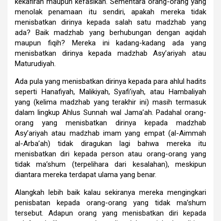
kekafiran maupun kefasikan. Sementara orang-orang yang
menolak penamaan itu sendiri, apakah mereka tidak
menisbatkan dirinya kepada salah satu madzhab yang
ada? Baik madzhab yang berhubungan dengan aqidah
maupun fiqih? Mereka ini kadang-kadang ada yang
menisbatkan dirinya kepada madzhab Asy’ariyah atau
Maturudiyah.
Ada pula yang menisbatkan dirinya kepada para ahlul hadits
seperti Hanafiyah, Malikiyah, Syafi’iyah, atau Hambaliyah
yang (kelima madzhab yang terakhir ini) masih termasuk
dalam lingkup Ahlus Sunnah wal Jama’ah. Padahal orang-
orang yang menisbatkan dirinya kepada madzhab
Asy’ariyah atau madzhab imam yang empat (al-Aimmah
al-Arba’ah) tidak diragukan lagi bahwa mereka itu
menisbatkan diri kepada person atau orang-orang yang
tidak ma’shum (terpelihara dari kesalahan), meskipun
diantara mereka terdapat ulama yang benar.
Alangkah lebih baik kalau sekiranya mereka mengingkari
penisbatan kepada orang-orang yang tidak ma’shum
tersebut. Adapun orang yang menisbatkan diri kepada