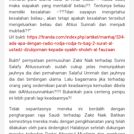
maka siapakah yang mentabdi’ beliau??. Tentunya beliau
memiliki kesalahan –???dan sayapun mengetahui
kesalahan beliau-, akan tetapi apakah kesalahan tersebut
mengeluarkan beliau dari Ahlus Sunnah dan menjadi
mubtadi??”
Url bukti:
https://firanda.com/index.php/artikel/manhaj/534-
ada-apa-dengan-radio-rodja-rodja-tv-bag-2-surat-al-
ustadz-dzulqornain-kepada-syaikh-sholeh-al-fauzaan
Bukti² pernyataan permusuhan Zakir Naik terhadap Sunni
Salafy Ahlussunnah sudah cukup jelas menunjukkan
jauhnya dia dari pemahaman Salaful Ummah dan jauhnya
dia dari bimbingan ulama. Lalu bagaimana jika terhadap
orang yang sedemikian parah keadaannya kemudian dibela
dan diAhlussunnahkan?!?! Bukankah para centeng penipu
ini lebih parah lagi keadaannya?!
Tidak sepantasnya mereka ini berdalih dengan
penghargaan raja Saudi terhadap Zakir Naik. Bahkan
semestinya mereka malu dengan pengkhianatan yang telah
dilakukan oleh para dedengkot Halabiyun setelah dukungan
mereka terhadap Partai Ikhwanul Muslimin dan gembong