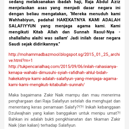
sedang melaksanakan ibadah haji, Raja Abdul Aziz
menjelaskan asas yang menjadi dasar negara ini
dengan beliau mengatakan, ‘Mereka menuduh kami
Wahhabiyun, padahal HAKEKATNYA KAMI ADALAH
SALAFIYYUN yang menjaga agama kami. Kami
mengikuti Kitab Allah dan Sunnah Rasul-Nya -
shallallahu alaihi was sallam’ Jadi inilah dasar negara
Saudi sejak didirikannya.”
http://mohammadbazmool.blogspot.sg/2015_01_25_archi
ve.html?m=1
http://tukpencarialhaq.com/2015/09/06/inilah-rahasianya-
kenapa-wahabi-dimusuhi-syiah-rafidhah-ahlul-bidah-
hakekatnya-kami-adalah-salafiyun-yang-menjaga-agama-
kami-kami-mengikuti-kitabullah-sunnah/
Maka bagaimana Zakir Naik mampu dan mau menerima
penghargaan dari Raja Salafiyun setelah dia menghujat dan
menentang keras penamaan Salafy?!?! Inikah kebanggaan
Dzulwajhain yang kalian banggakan untuk menipu umat?!
Bahkan ini adalah bukti pengkhianatan dan tikaman Zakir
Naik (dan kalian) terhadap Salafiyun.