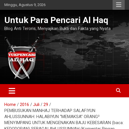
Skip
Minggu, Agustus 9, 2026
to
content
Untuk Para Pencari Al Haq
Blog Anti Teroris, Menyajikan Bukti dan Fakta yang Nyata
Home
2016
Juli
29
PEMBUSUKAN MANHAJ TERHADAP SALAFIYUN
AHLUSSUNNAH: HALABIYUN “MEMAKSA” ORANG²
MENYIMPANG UNTUK MENGENAKAN BAJU KEBESARAN (baca:
KEDODORAN) SEBAGAI AHLUSSUNNAH (Komentar Ringan