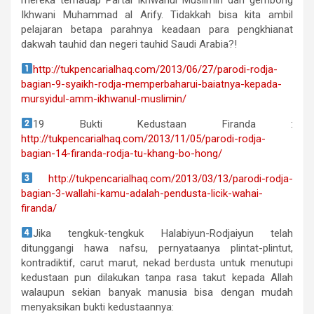
Ikhwani Muhammad al Arify. Tidakkah bisa kita ambil
pelajaran betapa parahnya keadaan para pengkhianat
dakwah tauhid dan negeri tauhid Saudi Arabia?!
http://tukpencarialhaq.com/2013/06/27/parodi-rodja-
bagian-9-syaikh-rodja-memperbaharui-baiatnya-kepada-
mursyidul-amm-ikhwanul-muslimin/
19 Bukti Kedustaan Firanda :
http://tukpencarialhaq.com/2013/11/05/parodi-rodja-
bagian-14-firanda-rodja-tu-khang-bo-hong/
http://tukpencarialhaq.com/2013/03/13/parodi-rodja-
bagian-3-wallahi-kamu-adalah-pendusta-licik-wahai-
firanda/
Jika tengkuk-tengkuk Halabiyun-Rodjaiyun telah
ditunggangi hawa nafsu, pernyataanya plintat-plintut,
kontradiktif, carut marut, nekad berdusta untuk menutupi
kedustaan pun dilakukan tanpa rasa takut kepada Allah
walaupun sekian banyak manusia bisa dengan mudah
menyaksikan bukti kedustaannya: