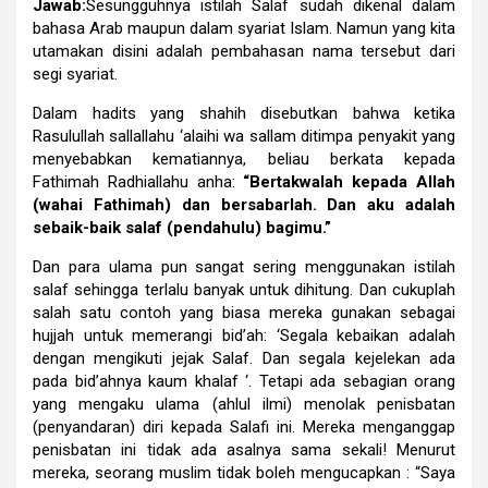
Jawab:
Sesungguhnya istilah Salaf sudah dikenal dalam
bahasa Arab maupun dalam syariat Islam. Namun yang kita
utamakan disini adalah pembahasan nama tersebut dari
segi syariat.
Dalam hadits yang shahih disebutkan bahwa ketika
Rasulullah sallallahu ‘alaihi wa sallam ditimpa penyakit yang
menyebabkan kematiannya, beliau berkata kepada
Fathimah Radhiallahu anha:
“Bertakwalah kepada Allah
(wahai Fathimah) dan bersabarlah. Dan aku adalah
sebaik-baik salaf (pendahulu) bagimu.”
Dan para ulama pun sangat sering menggunakan istilah
salaf sehingga terlalu banyak untuk dihitung. Dan cukuplah
salah satu contoh yang biasa mereka gunakan sebagai
hujjah untuk memerangi bid’ah: ‘Segala kebaikan adalah
dengan mengikuti jejak Salaf. Dan segala kejelekan ada
pada bid’ahnya kaum khalaf ‘. Tetapi ada sebagian orang
yang mengaku ulama (ahlul ilmi) menolak penisbatan
(penyandaran) diri kepada Salafi ini. Mereka menganggap
penisbatan ini tidak ada asalnya sama sekali! Menurut
mereka, seorang muslim tidak boleh mengucapkan : “Saya