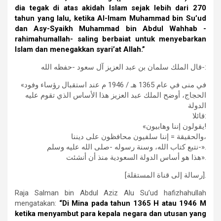
dia tegak di atas akidah Islam sejak lebih dari 270
tahun yang lalu, ketika Al-Imam Muhammad bin Su’ud
dan Asy-Syaikh Muhammad bin Abdul Wahhab -
rahimahumallah- saling berbaiat untuk menyebarkan
Islam dan menegakkan syari’at Allah.”
ﻗﺎﻝ ﺍﻟﻤﻠﻚ ﺳﻠﻤﺎﻥ ﺑﻦ ﻋﺒﺪ ﺍﻟﻌﺰﻳﺰ ﺁﻝ ﺳﻌﻮﺩ -ﺣﻔﻈﻪ ﺍﻟﻠﻪ-:
«ﻓﻲ ﻣﻨﻰ ﻓﻲ ﻋﺎﻡ 1365 ﻫـ / 1946 ﻡ ﻋﻨﺪ ﺍﺳﺘﻘﺒﺎﻝ ﺭﺅﺳﺎﺀ ﻭﻓﻮﺩ
ﺍﻟﺤﺠﺎﺝ، ﺃﻭﺿﺢ ﺍﻟﻤﻠﻚ ﻋﺒﺪ ﺍﻟﻌﺰﻳﺰ ﻫﺬﺍ ﺍﻷﺳﺎﺱ ﺍﻟﺬﻱ ﺗﻘﻮﻡ ﻋﻠﻴﻪ
ﺍﻟﺪﻭﻟﺔ
ﻗﺎﺋﻼ:
«ﻳﻘﻮﻟﻮﻥ ﺇﻧﻨﺎ ﻭﻫﺎﺑﻴﻮﻥ!
ﻭﺍﻟﺤﻘﻴﻘﺔ = ﺇﻧﻨﺎ ﺳﻠﻔﻴﻮﻥ ﻣﺤﺎﻓﻈﻮﻥ ﻋﻠﻰ ﺩﻳﻨﻨﺎ،
ﻧﺘﺒﻊ ﻛﺘﺎﺏ ﺍﻟﻠﻪ، ﻭﺳﻨﺔ ﺭﺳﻮﻟﻪ -صلى الله عليه وسلم-».
ﻫﺬﺍ ﻫﻮ ﺃﺳﺎﺱ ﺍﻟﺪﻭﻟﺔ ﺍﻟﺴﻌﻮﺩﻳﺔ ﻣﻨﺬ ﺃﻥ ﺃﻧﺸﺌﺖ».
[ﺭﺳﺎﻟﺔ ﺇﻟﻰ ﻗﻨﺎﺓ ﺍﻟﻤﺴﺘﻘﻠﺔ].
Raja Salman bin Abdul Aziz Alu Su’ud hafizhahullah
mengatakan:
“Di Mina pada tahun 1365 H atau 1946 M
ketika menyambut para kepala negara dan utusan yang