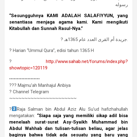
رسوله
“Sesungguhnya KAMI ADALAH SALAFIYYUN, yang
senantiasa menjaga agama kami. Kami mengikuti
Kitabullah dan Sunnah Rasul-Nya.”
? جريدة أم القرى العدد عام 1365هـ.
? Harian “Ummul Qura”, edisi tahun 1365 H
?
http://www.sahab.net/forums/index.php?
showtopic=120119
••••••••••••••••••••
??? Majmu’ah Manhajul Anbiya
? Channel Telegram
~~~~~~~~~~~~~~~~~~~~~~
?
Raja Salman bin Abdul Aziz Alu Su’ud hafizhahullah
mengatakan:
“Siapa saja yang memiliki sikap adil bisa
menelaah surat-surat Asy-Syaikh Muhammad bin
Abdul Wahhab dan tulisan-tulisan beliau, agar jelas
baginya bahwa tidak ada sesuatu yang baru yang