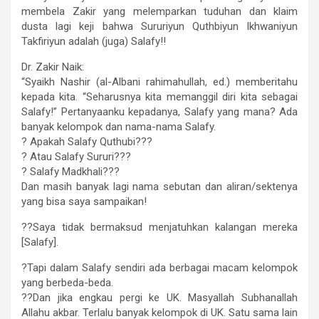
membela Zakir yang melemparkan tuduhan dan klaim
dusta lagi keji bahwa Sururiyun Quthbiyun Ikhwaniyun
Takfiriyun adalah (juga) Salafy!!
Dr. Zakir Naik:
“Syaikh Nashir (al-Albani rahimahullah, ed.) memberitahu
kepada kita. “Seharusnya kita memanggil diri kita sebagai
Salafy!” Pertanyaanku kepadanya, Salafy yang mana? Ada
banyak kelompok dan nama-nama Salafy.
? Apakah Salafy Quthubi???
? Atau Salafy Sururi???
? Salafy Madkhali???
Dan masih banyak lagi nama sebutan dan aliran/sektenya
yang bisa saya sampaikan!
??Saya tidak bermaksud menjatuhkan kalangan mereka
[Salafy].
?Tapi dalam Salafy sendiri ada berbagai macam kelompok
yang berbeda-beda.
??Dan jika engkau pergi ke UK. Masyallah Subhanallah
Allahu akbar. Terlalu banyak kelompok di UK. Satu sama lain