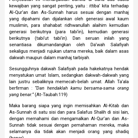
kewajiban yang sangat penting, yaitu : ittiba’ kita terhadap
Al-Qur’an dan As-Sunnah harus sesuai dengan manhaj
yang dipahami dan dijalankan oleh generasi awal kaum
muslimin, para shahabat ridhwanullah alaihim kemudian
generasi berikutnya (para tabi’in), kemudian generasi
berikutnya (tabi’ut tabi’in). Dan seruan inilah yang
senantiasa dikumandangkan oleh Da’wah Salafiyah
sekaligus menjadi rujukan utama mereka, baik dalam asas
dakwah maupun dalam manhaj tarbiyah.
Sesungguhnya dakwah Salafiyah pada hakekatnya hendak
menyatukan umat Islam, sedangkan dakwah-dakwah yang
lain justru sebaliknya memecah-belah umat. Allah Ta’ala
berfirman :
“Dan hendaklah kamu bersama-sama orang
yang benar.”
(At-Taubah:119)
Maka barang siapa yang ingin memisahkan Al-Kitab dan
As-Sunnah di satu sisi dan para Salafus Shalih di sisi lain,
dengan memahami dan mengamalkan Al-Qur’an dan As-
Sunnah tidak sesuai dengan pemahaman mereka, maka
selamanya dia tidak akan menjadi orang yang shadiq
(benar).