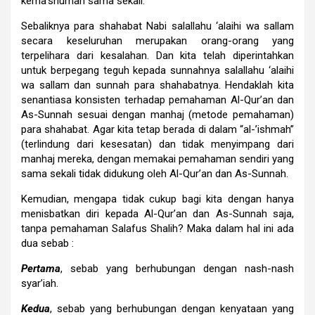
kema’shuman sama sekali.
Sebaliknya para shahabat Nabi salallahu ‘alaihi wa sallam
secara keseluruhan merupakan orang-orang yang
terpelihara dari kesalahan. Dan kita telah diperintahkan
untuk berpegang teguh kepada sunnahnya salallahu ‘alaihi
wa sallam dan sunnah para shahabatnya. Hendaklah kita
senantiasa konsisten terhadap pemahaman Al-Qur’an dan
As-Sunnah sesuai dengan manhaj (metode pemahaman)
para shahabat. Agar kita tetap berada di dalam “al-’ishmah”
(terlindung dari kesesatan) dan tidak menyimpang dari
manhaj mereka, dengan memakai pemahaman sendiri yang
sama sekali tidak didukung oleh Al-Qur’an dan As-Sunnah.
Kemudian, mengapa tidak cukup bagi kita dengan hanya
menisbatkan diri kepada Al-Qur’an dan As-Sunnah saja,
tanpa pemahaman Salafus Shalih? Maka dalam hal ini ada
dua sebab :
Pertama
, sebab yang berhubungan dengan nash-nash
syar’iah.
Kedua
, sebab yang berhubungan dengan kenyataan yang