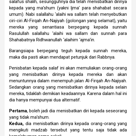
salafus shalih, sesungguhnya dia telah menisbatkan dirinya
kepada yang ma’shum (yakni Ijma’ para shahabat secara
umum). Nabi salallahu ‘alaihi wa sallam telah menyebutkan
ciri-ciri Al-Firqah An-Najiyah (golongan yang selamat), yaitu
mereka yang senantiasa berpegang kepada sunnah
Rasulullah salallahu ‘alaihi wa sallam dan sunnah para
Shahabatnya Ridhwanullah ‘alaihim ‘ajma’in.
Barangsiapa berpegang teguh kepada sunnah mereka,
maka dia pasti akan mendapat petunjuk dari Rabbnya.
Penisbatan kepada salaf ini akan memuliakan orang-orang
yang menisbatkan dirinya kepada mereka dan akan
menuntunnya dalam menempuh jalan Al-Firqah An-Najiyah.
Sedangkan orang yang menisbatkan dirinya kepada selain
mereka, tidaklah demikian keadaannya. Karena dalam hal ini
dia hanya mempunyai dua alternatif.
Pertama
, boleh jadi dia menisbatkan diri kepada seseorang
yang tidak ma’shum.
Kedua,
dia menisbatkan dirinya kepada orang-orang yang
mengikuti madzab tersebut yang tentu saja tidak ada