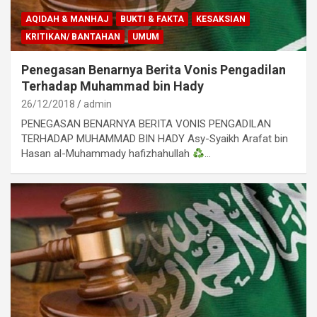
AQIDAH & MANHAJ
BUKTI & FAKTA
KESAKSIAN
KRITIKAN/ BANTAHAN
UMUM
Penegasan Benarnya Berita Vonis Pengadilan
Terhadap Muhammad bin Hady
26/12/2018
admin
PENEGASAN BENARNYA BERITA VONIS PENGADILAN
TERHADAP MUHAMMAD BIN HADY Asy-Syaikh Arafat bin
Hasan al-Muhammady hafizhahullah
…