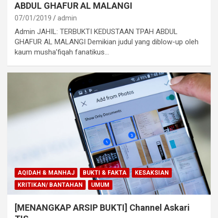
ABDUL GHAFUR AL MALANGI
07/01/2019
admin
Admin JAHIL: TERBUKTI KEDUSTAAN TPAH ABDUL
GHAFUR AL MALANGI Demikian judul yang diblow-up oleh
kaum musha’fiqah fanatikus…
AQIDAH & MANHAJ
BUKTI & FAKTA
KESAKSIAN
KRITIKAN/ BANTAHAN
UMUM
[MENANGKAP ARSIP BUKTI] Channel Askari