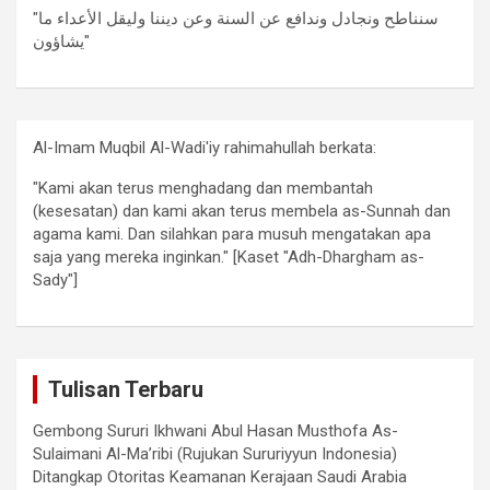
"سنناطح ونجادل وندافع عن السنة وعن ديننا وليقل الأعداء ما
يشاؤون"
Al-Imam Muqbil Al-Wadi'iy rahimahullah berkata:
"Kami akan terus menghadang dan membantah
(kesesatan) dan kami akan terus membela as-Sunnah dan
agama kami. Dan silahkan para musuh mengatakan apa
saja yang mereka inginkan." [Kaset "Adh-Dhargham as-
Sady"]
Tulisan Terbaru
Gembong Sururi Ikhwani Abul Hasan Musthofa As-
Sulaimani Al-Ma’ribi (Rujukan Sururiyyun Indonesia)
Ditangkap Otoritas Keamanan Kerajaan Saudi Arabia