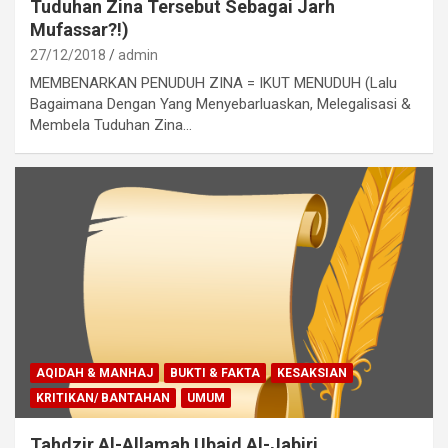
Tuduhan Zina Tersebut Sebagai Jarh
Mufassar?!)
27/12/2018
admin
MEMBENARKAN PENUDUH ZINA = IKUT MENUDUH (Lalu
Bagaimana Dengan Yang Menyebarluaskan, Melegalisasi &
Membela Tuduhan Zina…
AQIDAH & MANHAJ
BUKTI & FAKTA
KESAKSIAN
KRITIKAN/ BANTAHAN
UMUM
Tahdzir Al-Allamah Ubaid Al-Jabiri