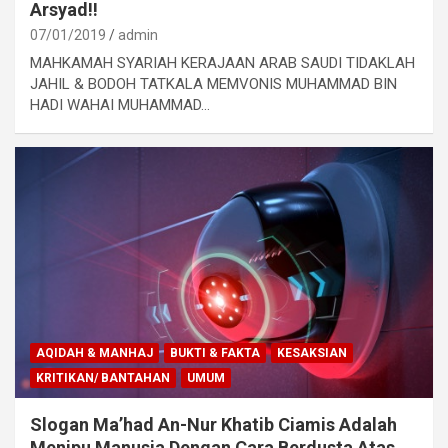
Arsyad!!
07/01/2019
admin
MAHKAMAH SYARIAH KERAJAAN ARAB SAUDI TIDAKLAH
JAHIL & BODOH TATKALA MEMVONIS MUHAMMAD BIN
HADI WAHAI MUHAMMAD…
AQIDAH & MANHAJ
BUKTI & FAKTA
KESAKSIAN
KRITIKAN/ BANTAHAN
UMUM
Slogan Ma’had An-Nur Khatib Ciamis Adalah
Menipu Manusia Dengan Cara Berdusta Atas