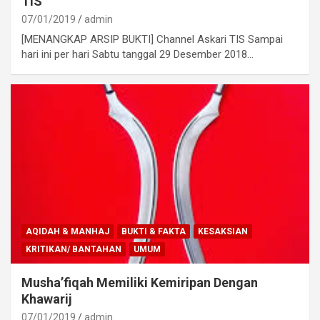
TIS
07/01/2019
admin
[MENANGKAP ARSIP BUKTI] Channel Askari TIS Sampai
hari ini per hari Sabtu tanggal 29 Desember 2018…
AQIDAH & MANHAJ
BUKTI & FAKTA
KESAKSIAN
KRITIKAN/ BANTAHAN
UMUM
Musha’fiqah Memiliki Kemiripan Dengan
Khawarij
07/01/2019
admin