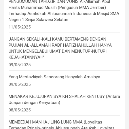
PENGUMUMAN TAHDZIR DAN VONIS Al-Allamah Abul
Harits Muhammad Muslih (Pengasuh MMA Jember)
Terhadap Asatidzah Ahlussunnah Indonesia di Masjid SMA
Negeri 1 Sinjai Sulawesi Selatan
11/05/2025
JANGAN SEKALI-KALI KAMU BERTAMENG DENGAN
PUJIAN AL-ALLAMAH RABI’ HAFIZHAHULLAH HANYA
UNTUK MENGELABUI UMAT DAN MENUTUP-NUTUPI
KEJAHATANNYA!!¹
09/05/2025
Yang Mentazkiyah Seseorang Hanyalah Amalnya
09/05/2025
MENAKAR KEJUJURAN SYAIKH SHALAH KENTUSY (Antara
Ucapan dengan Kenyataan)
08/05/2025
MEMBEDAH MANHAJ LING LUNG MMA (Loyalitas
Terhadap Prinsip-prinsip Ahlussunnah Ataukah Loyalitas