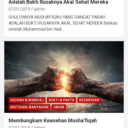
Adalah Bukti Rusaknya Akal Sehat Mereka
07/01/2019
admin
GHULUWNYA MUSHA’FIQAH YANG SANGAT PARAH
ADALAH BUKTI RUSAKNYA AKAL SEHAT MEREKA Bahkan
setelah Muhammad bin Hadi…
AQIDAH & MANHAJ
BUKTI & FAKTA
KESAKSIAN
KRITIKAN/ BANTAHAN
UMUM
Membungkam Keanehan Musha’fiqah
07/01/2019
admin