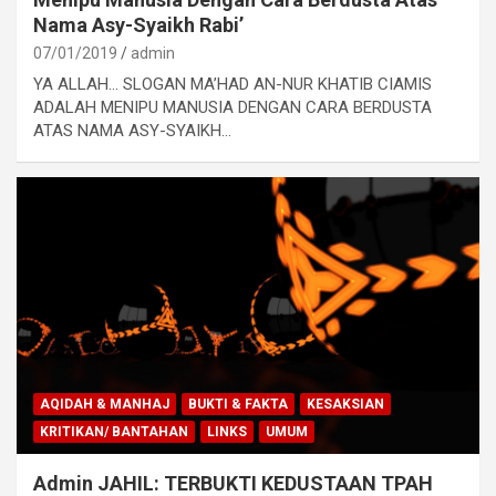
Nama Asy-Syaikh Rabi’
07/01/2019
admin
YA ALLAH… SLOGAN MA’HAD AN-NUR KHATIB CIAMIS
ADALAH MENIPU MANUSIA DENGAN CARA BERDUSTA
ATAS NAMA ASY-SYAIKH…
AQIDAH & MANHAJ
BUKTI & FAKTA
KESAKSIAN
KRITIKAN/ BANTAHAN
LINKS
UMUM
Admin JAHIL: TERBUKTI KEDUSTAAN TPAH