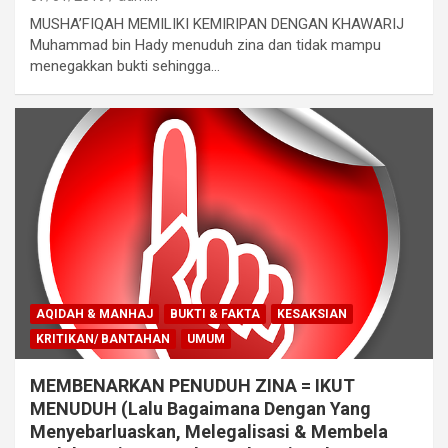
MUSHA’FIQAH MEMILIKI KEMIRIPAN DENGAN KHAWARIJ
Muhammad bin Hady menuduh zina dan tidak mampu
menegakkan bukti sehingga…
AQIDAH & MANHAJ
BUKTI & FAKTA
KESAKSIAN
KRITIKAN/ BANTAHAN
UMUM
MEMBENARKAN PENUDUH ZINA = IKUT
MENUDUH (Lalu Bagaimana Dengan Yang
Menyebarluaskan, Melegalisasi & Membela