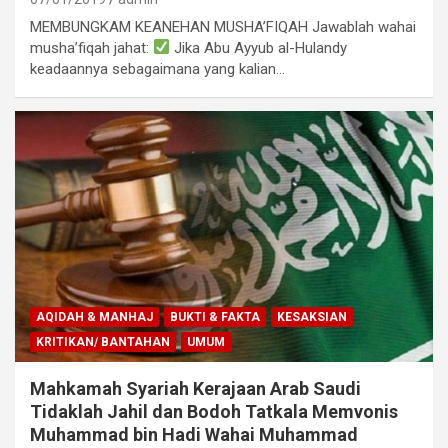
MEMBUNGKAM KEANEHAN MUSHA’FIQAH Jawablah wahai
musha’fiqah jahat:
Jika Abu Ayyub al-Hulandy
keadaannya sebagaimana yang kalian…
AQIDAH & MANHAJ
BUKTI & FAKTA
KESAKSIAN
KRITIKAN/ BANTAHAN
UMUM
Mahkamah Syariah Kerajaan Arab Saudi
Tidaklah Jahil dan Bodoh Tatkala Memvonis
Muhammad bin Hadi Wahai Muhammad