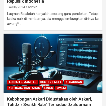
Republik Indonesia
14/08/2024
admin
Luqman Ba'abduh hanyalah seorang guru pondokan. Tetapi
ketika naik di mimbarnya, dia menggelembungkan dirinya ke
awang²…
AQIDAH & MANHAJ
BUKTI & FAKTA
KESAKSIAN
KRITIKAN/ BANTAHAN
LINKS
UMUM
Kebohongan Askari Didustakan oleh Askari,
Tahdzir Syaikh Rabi’ Terhadap Dzulqarnain