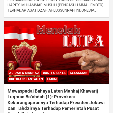
HARITS MUHAMMAD MUSLIH (PENGASUH MMA JEMBER)
TERHADAP ASATIDZAH AHLUSSUNNAH INDONESIA…
AQIDAH & MANHAJ
BUKTI & FAKTA
KESAKSIAN
KRITIKAN/ BANTAHAN
UMUM
Mewaspadai Bahaya Laten Manhaj Khawarij
Luqman Ba’abduh (1): Provokasi
Kekurangajarannya Terhadap Presiden Jokowi
Dan Tahdzirnya Terhadap Pemerintah Pusat