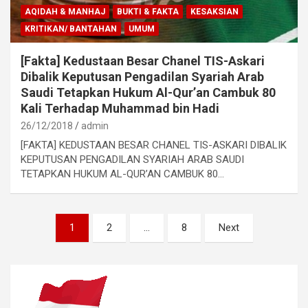
AQIDAH & MANHAJ
BUKTI & FAKTA
KESAKSIAN
KRITIKAN/ BANTAHAN
UMUM
[Fakta] Kedustaan Besar Chanel TIS-Askari
Dibalik Keputusan Pengadilan Syariah Arab
Saudi Tetapkan Hukum Al-Qur’an Cambuk 80
Kali Terhadap Muhammad bin Hadi
26/12/2018
admin
[FAKTA] KEDUSTAAN BESAR CHANEL TIS-ASKARI DIBALIK
KEPUTUSAN PENGADILAN SYARIAH ARAB SAUDI
TETAPKAN HUKUM AL-QUR’AN CAMBUK 80…
Navigasi
1
2
…
8
Next
pos