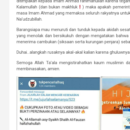
ditimpakan kepada Imam Ahmad rahimahullah karena tegarn
Kalamullah (dan bukan makhluk
) maka apakah pemerint
masa Imam Ahmad yang memaksa seluruh rakyatnya untuk 
Na’udzubillah.
Barangsiapa mau menuruti dan tunduk kepada akidah sesat i
yang menolak dan bersikukuh dengan mengatakan bahwa A
menerima cambukan (siksaan serta kurungan penjara) seb
Duhai…alangkah rusaknya akal-akal kalian karena ghuluwny
Semoga Allah Ta’ala mengistirahatkan kaum muslimin da
membinasakan, amien.