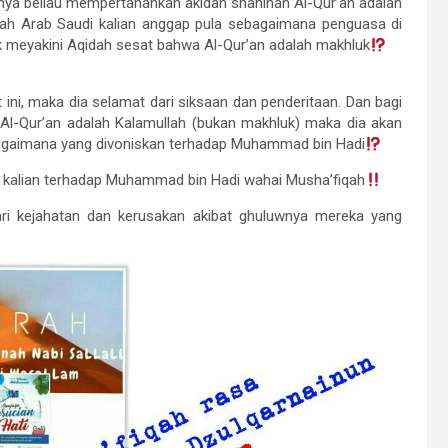
ya beliau mempertahankan akidah shahihah Al-Qur’an adalah
ah Arab Saudi kalian anggap pula sebagaimana penguasa di
meyakini Aqidah sesat bahwa Al-Qur’an adalah makhluk
ni, maka dia selamat dari siksaan dan penderitaan. Dan bagi
l-Qur’an adalah Kalamullah (bukan makhluk) maka dia akan
agaimana yang divoniskan terhadap Muhammad bin Hadi
a kalian terhadap Muhammad bin Hadi wahai Musha’fiqah
ri kejahatan dan kerusakan akibat ghuluwnya mereka yang