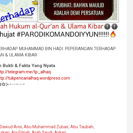
ERHADAP MUHAMMAD BIN HADI: PEPERANGAN TERHADAP
AN & ULAMA KIBAR
n Bukti & Fakta Yang Nyata
ttp://telegram.me/tp_alhaq
ttp://tukpencarialhaq.wordpress.com
✿✿⊱•┈┈•┈┈•
Dawud Ansi
,
Abu Muhammad Zubair
,
Abu Taubah
,
skari
,
Api Fitnah
,
Arab Saudi
,
Askari
,