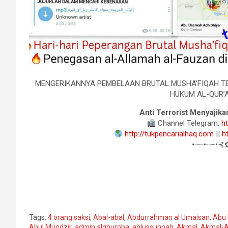
MENGERIKANNYA PEMBELAAN BRUTAL MUSHA’FIQAH T
HUKUM AL-QUR’
Anti Terrorist Menyajika
Channel Telegram:
h
http://tukpencarialhaq.com
||
h
•┈┈•┈┈•⊰
Tags:
4 orang saksi
,
Abal-abal
,
Abdurrahman al Umaisan
,
Abu 
Abul Mundzir
,
admin alghuroba
,
ahlussunnah
,
Akmal
,
Akmal-A