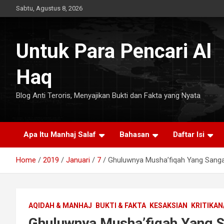
Skip
Sabtu, Agustus 8, 2026
to
content
Untuk Para Pencari Al
Haq
Blog Anti Teroris, Menyajikan Bukti dan Fakta yang Nyata
Apa Itu Manhaj Salaf
Bahasan
Daftar Isi
Home
2019
Januari
7
Ghuluwnya Musha’fiqah Yang Sanga
AQIDAH & MANHAJ
BUKTI & FAKTA
KESAKSIAN
KRITIKAN
Ghuluwnya Musha’fiqah Yang S