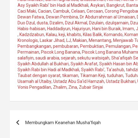
Asy Syaikh Rabi' bin Hadi al Madkhali
,
Asykari
,
Bangkrut
,
Bant
Caci Maki
,
Cacian
,
Cambuk
,
Celaan
,
Cercaan
,
Corong Pengobar
Dewan Fatwa
,
Dewan Pembina
,
Dr Abdurrahman al Umaisan
,
Duo Dzul
,
dusta
,
Dzalim
,
Dzul Akmal
,
Dzulain
,
dzulqarnain
,
Dzu
Habis-habisan
,
Haddadiyun
,
Hajuriyun
,
Hani bin Buraik
,
Imam
,
J
,
Kadzdzabun
,
Kalau
,
keji
,
khabits
,
Kilas Balik
,
Komando
,
Koman
Kronologis
,
Laskar Jihad
,
LJ
,
Makian
,
Menantang
,
Menjawab T
Pembangkangan
,
pembubaran
,
Pembuktian
,
Pemulangan
,
Pe
Permainan
,
Piscok Long Banana
,
Piscok Long Banana Muham
salafiyin
,
saudi arabia
,
sejarah
,
sekutu watsiqah
,
Sha'afiqah Se
Syaikh Abdullah al Bukhari
,
Syaikh Arafat
,
Syaikh Hasan bin A
Syaikh Rabi bin Hadi al Madkhali
,
Syaikh Rabi'
,
Ta'ashub
,
tahdzi
Taubat dengan syarat
,
tikaman
,
Tikaman Keji
,
tuduhan
,
Tuduha
Usamah al Utaiby
,
Ustadz Abu Sa'id Hamzah
,
Ustadz Bukhari
,
Vonis Pengadilan
,
Zhalim
,
Zina
,
Zubair Sinjai
Navigasi
Membungkam Keanehan Musha’fiqah
pos