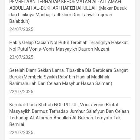
PEMBELAAN TERHADAP KEHORMATAN AL-ALLAMAH
ABDULLAH AL-BUKHARI HAFIZHAHULLAH (Makar Busuk
dan Liciknya Manhaj Tadhkhim Dan Tahwil Luqman
Ba’abduh)
24/07/2025
Habis Gelap Cacian Nol Putul Terbitlah Terangnya Hakekat
Nol Putul Vonis-Vonis Masyayikh Dauroh Muzani
23/07/2025
Setelah Diam Sekian Lama, Tiba-tiba Dia Berbicara Sangat
Buruk (Membela Syaikh Rabi’ bin Hadi al Madkhali
Rahimahullah Dari Celaan Masyhur Hasan Salman)
22/07/2025
Kembali Pada Khittah NOL PUTUL, Vonis-vonis Brutal
Masyayikh Darmuz Terhadap Jumhur Salafiyun Dan Celaan
Terhadap Al-Allamah Abdullah Al-Bukhari Ternyata Tak
Bernilai
22/07/2025