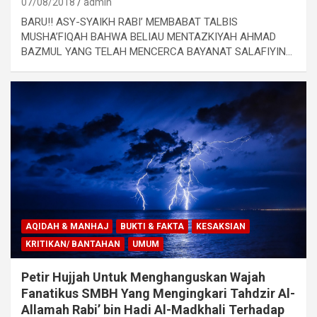
07/08/2018
admin
BARU!! ASY-SYAIKH RABI’ MEMBABAT TALBIS
MUSHA’FIQAH BAHWA BELIAU MENTAZKIYAH AHMAD
BAZMUL YANG TELAH MENCERCA BAYANAT SALAFIYIN…
AQIDAH & MANHAJ
BUKTI & FAKTA
KESAKSIAN
KRITIKAN/ BANTAHAN
UMUM
Petir Hujjah Untuk Menghanguskan Wajah
Fanatikus SMBH Yang Mengingkari Tahdzir Al-
Allamah Rabi’ bin Hadi Al-Madkhali Terhadap