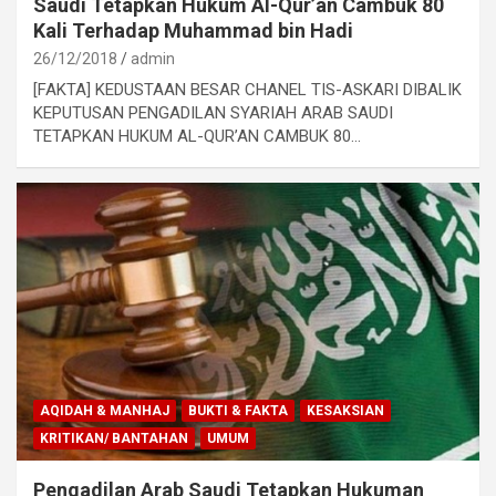
Saudi Tetapkan Hukum Al-Qur’an Cambuk 80
Kali Terhadap Muhammad bin Hadi
26/12/2018
admin
[FAKTA] KEDUSTAAN BESAR CHANEL TIS-ASKARI DIBALIK
KEPUTUSAN PENGADILAN SYARIAH ARAB SAUDI
TETAPKAN HUKUM AL-QUR’AN CAMBUK 80…
AQIDAH & MANHAJ
BUKTI & FAKTA
KESAKSIAN
KRITIKAN/ BANTAHAN
UMUM
Pengadilan Arab Saudi Tetapkan Hukuman