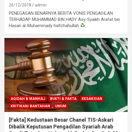
26/12/2018
admin
PENEGASAN BENARNYA BERITA VONIS PENGADILAN
TERHADAP MUHAMMAD BIN HADY Asy-Syaikh Arafat bin
Hasan al-Muhammady hafizhahullah
…
AQIDAH & MANHAJ
BUKTI & FAKTA
KESAKSIAN
KRITIKAN/ BANTAHAN
UMUM
[Fakta] Kedustaan Besar Chanel TIS-Askari
Dibalik Keputusan Pengadilan Syariah Arab