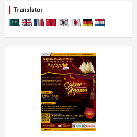
c
Translator
h