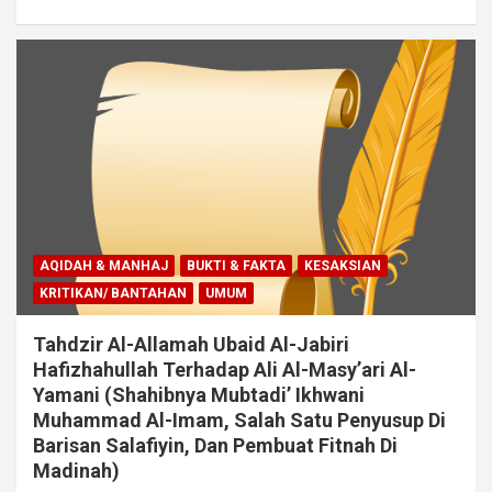
AQIDAH & MANHAJ
BUKTI & FAKTA
KESAKSIAN
KRITIKAN/ BANTAHAN
UMUM
Tahdzir Al-Allamah Ubaid Al-Jabiri
Hafizhahullah Terhadap Ali Al-Masy’ari Al-
Yamani (Shahibnya Mubtadi’ Ikhwani
Muhammad Al-Imam, Salah Satu Penyusup Di
Barisan Salafiyin, Dan Pembuat Fitnah Di
Madinah)