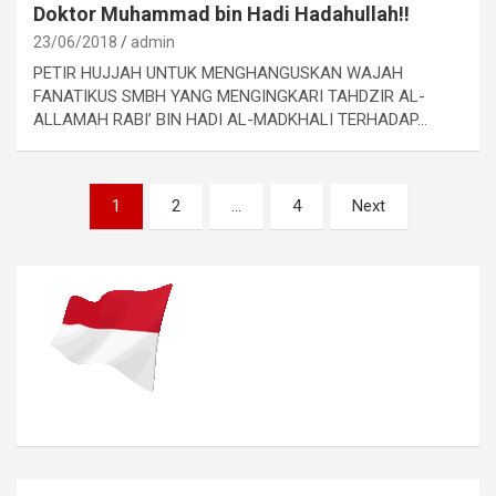
Doktor Muhammad bin Hadi Hadahullah!!
23/06/2018
admin
PETIR HUJJAH UNTUK MENGHANGUSKAN WAJAH
FANATIKUS SMBH YANG MENGINGKARI TAHDZIR AL-
ALLAMAH RABI’ BIN HADI AL-MADKHALI TERHADAP…
Navigasi
1
2
…
4
Next
pos