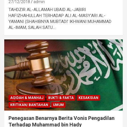
27/12/2018
admin
TAHDZIR AL-ALLAMAH UBAID AL-JABIRI
HAFIZHAHULLAH TERHADAP ALI AL-MASY’ARI AL-
YAMANI (SHAHIBNYA MUBTADI’ IKHWANI MUHAMMAD
AL-IMAM, SALAH SATU…
AQIDAH & MANHAJ
BUKTI & FAKTA
KESAKSIAN
KRITIKAN/ BANTAHAN
UMUM
Penegasan Benarnya Berita Vonis Pengadilan
Terhadap Muhammad bin Hady