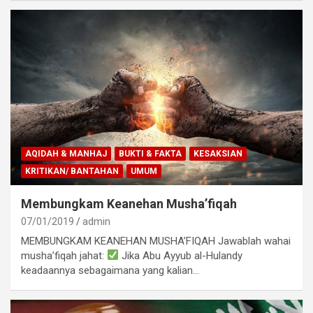
AQIDAH & MANHAJ
BUKTI & FAKTA
KESAKSIAN
KRITIKAN/ BANTAHAN
UMUM
Membungkam Keanehan Musha’fiqah
07/01/2019
admin
MEMBUNGKAM KEANEHAN MUSHA’FIQAH Jawablah wahai
musha’fiqah jahat:
Jika Abu Ayyub al-Hulandy
keadaannya sebagaimana yang kalian…