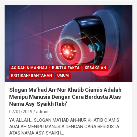
AQIDAH & MANHAJ
BUKTI & FAKTA
KESAKSIAN
KRITIKAN/ BANTAHAN
UMUM
Slogan Ma’had An-Nur Khatib Ciamis Adalah
Menipu Manusia Dengan Cara Berdusta Atas
Nama Asy-Syaikh Rabi’
07/01/2019
admin
YA ALLAH… SLOGAN MA’HAD AN-NUR KHATIB CIAMIS
ADALAH MENIPU MANUSIA DENGAN CARA BERDUSTA
ATAS NAMA ASY-SYAIKH…