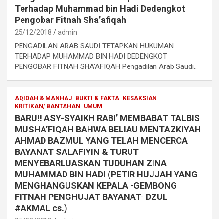
Terhadap Muhammad bin Hadi Dedengkot
Pengobar Fitnah Sha’afiqah
25/12/2018
admin
PENGADILAN ARAB SAUDI TETAPKAN HUKUMAN
TERHADAP MUHAMMAD BIN HADI DEDENGKOT
PENGOBAR FITNAH SHA’AFIQAH Pengadilan Arab Saudi…
AQIDAH & MANHAJ
BUKTI & FAKTA
KESAKSIAN
KRITIKAN/ BANTAHAN
UMUM
BARU!! ASY-SYAIKH RABI’ MEMBABAT TALBIS
MUSHA’FIQAH BAHWA BELIAU MENTAZKIYAH
AHMAD BAZMUL YANG TELAH MENCERCA
BAYANAT SALAFIYIN & TURUT
MENYEBARLUASKAN TUDUHAN ZINA
MUHAMMAD BIN HADI (PETIR HUJJAH YANG
MENGHANGUSKAN KEPALA -GEMBONG
FITNAH PENGHUJAT BAYANAT- DZUL
#AKMAL cs.)