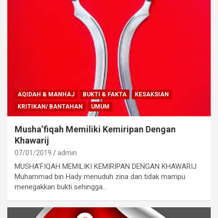
AQIDAH & MANHAJ
BUKTI & FAKTA
KESAKSIAN
KRITIKAN/ BANTAHAN
UMUM
Musha’fiqah Memiliki Kemiripan Dengan
Khawarij
07/01/2019
admin
MUSHA’FIQAH MEMILIKI KEMIRIPAN DENGAN KHAWARIJ
Muhammad bin Hady menuduh zina dan tidak mampu
menegakkan bukti sehingga…