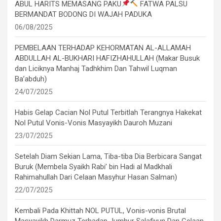
ABUL HARITS MEMASANG PAKU
FATWA PALSU
BERMANDAT BODONG DI WAJAH PADUKA
06/08/2025
PEMBELAAN TERHADAP KEHORMATAN AL-ALLAMAH
ABDULLAH AL-BUKHARI HAFIZHAHULLAH (Makar Busuk
dan Liciknya Manhaj Tadhkhim Dan Tahwil Luqman
Ba’abduh)
24/07/2025
Habis Gelap Cacian Nol Putul Terbitlah Terangnya Hakekat
Nol Putul Vonis-Vonis Masyayikh Dauroh Muzani
23/07/2025
Setelah Diam Sekian Lama, Tiba-tiba Dia Berbicara Sangat
Buruk (Membela Syaikh Rabi’ bin Hadi al Madkhali
Rahimahullah Dari Celaan Masyhur Hasan Salman)
22/07/2025
Kembali Pada Khittah NOL PUTUL, Vonis-vonis Brutal
Masyayikh Darmuz Terhadap Jumhur Salafiyun Dan Celaan