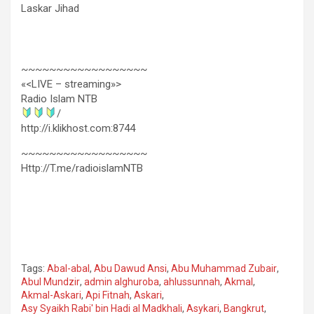
Laskar Jihad
~~~~~~~~~~~~~~~~~~
«<LIVE – streaming»>
Radio Islam NTB
/
http://i.klikhost.com:8744
~~~~~~~~~~~~~~~~~~
Http://T.me/radioislamNTB
Tags:
Abal-abal
,
Abu Dawud Ansi
,
Abu Muhammad Zubair
,
Abul Mundzir
,
admin alghuroba
,
ahlussunnah
,
Akmal
,
Akmal-Askari
,
Api Fitnah
,
Askari
,
Asy Syaikh Rabi' bin Hadi al Madkhali
,
Asykari
,
Bangkrut
,