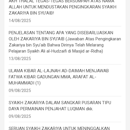
AKH THALAL TEGAS-TEGAS BERSUMPAH ATAS NAMA
ALLAH UNTUK MENDUSTAKAN PENGINGKARAN SYAIKH
ZAKARIYA BIN SYU’AIB!
14/08/2025
PENJELASAN TENTANG APA YANG DISEBARLUASKAN
OLEH ZAKARIYA BIN SYU’AIB (Jawaban Atas Pengingkaran
Zakariya bin Syu’aib Bahwa Dirinya Telah Melarang
Pelajaran Syaikh Ali al-Hudzaifi di Masjid ar-Ridha)
13/08/2025
ULAMA KIBAR AL-LAJNAH AD-DAIMAH MENJAWAB
FATWA KIBAR GADUNGAN MMA, ARAFAT AL-
MUHAMMADI (1)
09/08/2025
SYAIKH ZAKARIYA DALAM SANGKAR PUSARAN TIPU
DAYA PERMAINAN PENJAHAT LUQMAN dkk.
09/08/2025
SERUAN SYAIKH ZAKARIYA UNTUK MENINGGALKAN