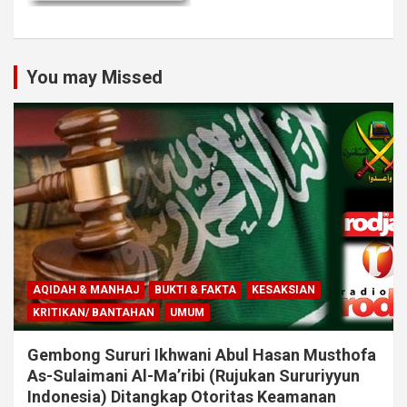
You may Missed
AQIDAH & MANHAJ
BUKTI & FAKTA
KESAKSIAN
KRITIKAN/ BANTAHAN
UMUM
Gembong Sururi Ikhwani Abul Hasan Musthofa
As-Sulaimani Al-Ma’ribi (Rujukan Sururiyyun
Indonesia) Ditangkap Otoritas Keamanan