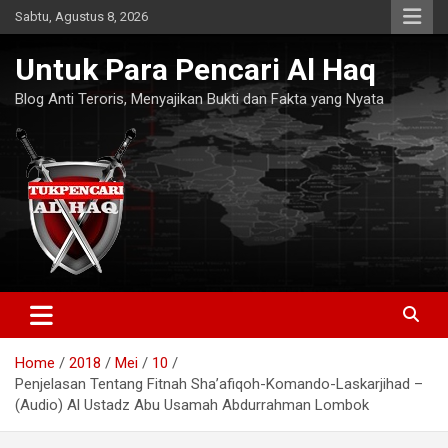
Skip
Sabtu, Agustus 8, 2026
to
content
Untuk Para Pencari Al Haq
Blog Anti Teroris, Menyajikan Bukti dan Fakta yang Nyata
Home
2018
Mei
10
Penjelasan Tentang Fitnah Sha’afiqoh-Komando-Laskarjihad –
(Audio) Al Ustadz Abu Usamah Abdurrahman Lombok