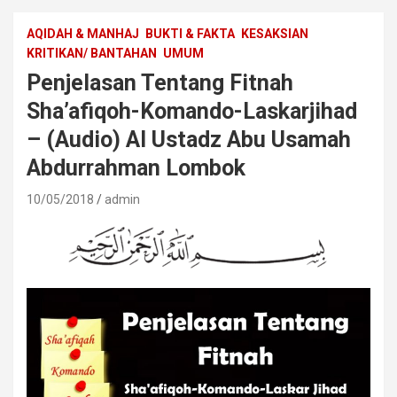
AQIDAH & MANHAJ
BUKTI & FAKTA
KESAKSIAN
KRITIKAN/ BANTAHAN
UMUM
Penjelasan Tentang Fitnah
Sha’afiqoh-Komando-Laskarjihad
– (Audio) Al Ustadz Abu Usamah
Abdurrahman Lombok
10/05/2018
admin