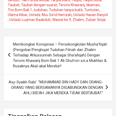
Taubat
,
Taubat dengan syarat
,
Teroris Khawarij
,
tikaman
,
Trio Bom Bali 1
,
tuduhan
,
Tuduhan tanpa bukti
,
Tuntutan
,
Ulama Kibar
,
Ustadz Abu Sa'id Hamzah
,
Ustadz Hasan Rasyid
,
Ustadz Luqman Baabduh
,
Wasiat ke 9
,
Zhalim
,
Zubair Sinjai
Navigasi
Membongkar Konspirasi – Persekongkolan Musha’fiqah
pos
(Pengobar/Penghujat Tuduhan Fitnah dan Zhalim
Terhadap Ahlussunnah Sebagai Sha’afiqah) Dengan
Teroris Khawarij Bom Bali 1 Ali Ghufron a.k.a Mukhlas &
Rusaknya Akal-akal Mereka!!
Asy-Syaikh Rabi’: “MUHAMMAD BIN HADY DAN ORANG-
ORANG YANG BERSAMANYA DIGABUNGKAN DENGAN
AHLI BID’AH JIKA MEREKA TIDAK BERTAUBAT.”