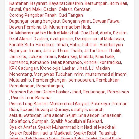
Bantahan
,
Bayanat
,
Bayanat Salafiyin
,
Bersumpah
,
Bom Bali
,
Brutal
,
Caci Maki
,
Cacian
,
Celaan
,
Cercaan
,
Corong Pengobar Fitnah
,
Cuci Tangan
,
Dagangan orang bangkrut
,
Dengan syarat
,
Dewan Fatwa
,
Dewan Pembina
,
Dr. Muhammad bin Hadi
,
Dr. Muhammad bin Hadi al Madkhali
,
Duo Dzul
,
dusta
,
Dzalim
,
Dzul Akmal
,
Dzulain
,
dzulqarnain
,
Dzulqarnain al Makassari
,
Fanatik Buta
,
Fanatikus
,
fitnah
,
Habis-habisan
,
Haddadiyun
,
Hajuriyun
,
Imam
,
Ja'afar Umar Thalib
,
Ja'far Umar Thalib
,
Jamarto
,
Julukan Imam
,
Kalau
,
keji
,
khabits
,
Kilas Balik
,
Komando
,
Komando Teriak Komando
,
Kondisi
,
kontradiksi
,
KPK Gadungan
,
Kronologis
,
Laskar Jihad
,
LJ
,
Makian
,
Menantang
,
Menjawab Tuduhan
,
mlm
,
muhammad al imam
,
Muta'ashib
,
Pembangkangan
,
pembubaran
,
Pembuktian
,
Pemulangan
,
Penentangan
,
Peranan Dzulain Dalam Laskar Jihad
,
Perjuangan
,
Permainan
,
Piscok Long Banana
,
Piscok Long Banana Muhammad Arsyad
,
Pokoknya
,
Preman
,
Riau
,
Ruzaiq
,
Ruzaiq al Qurasyi
,
salafiyin
,
sejarah
,
sekutu watsiqah
,
Sha'afiqah Sejati
,
Sha'afiqoh
,
Shaafiqah
,
Sho'afiqoh
,
Sumpah
,
Syaikh Abdullah al Bukhari
,
Syaikh Arafat
,
Syaikh Muhammad bin Hadi al Madkhali
,
Syaikh Rabi bin Hadi al Madkhali
,
Syaikh Rabi'
,
Ta'ashub
,
tahdzir
,
Tak Punya Modal
,
Tanpa Bukti
,
Taqlid
,
Taqlid Buta
,