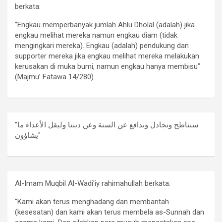
berkata:
“Engkau memperbanyak jumlah Ahlu Dholal (adalah) jika
engkau melihat mereka namun engkau diam (tidak
mengingkari mereka). Engkau (adalah) pendukung dan
supporter mereka jika engkau melihat mereka melakukan
kerusakan di muka bumi, namun engkau hanya membisu”
(Majmu’ Fatawa 14/280)
"سنناطح ونجادل وندافع عن السنة وعن ديننا وليقل الأعداء ما
يشاؤون"
Al-Imam Muqbil Al-Wadi'iy rahimahullah berkata:
"Kami akan terus menghadang dan membantah
(kesesatan) dan kami akan terus membela as-Sunnah dan