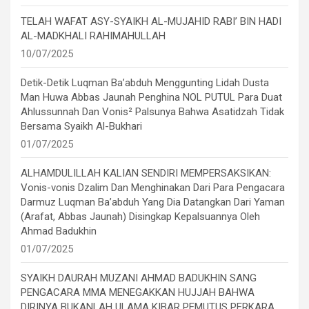
TELAH WAFAT ASY-SYAIKH AL-MUJAHID RABI’ BIN HADI
AL-MADKHALI RAHIMAHULLAH
10/07/2025
Detik-Detik Luqman Ba’abduh Menggunting Lidah Dusta
Man Huwa Abbas Jaunah Penghina NOL PUTUL Para Duat
Ahlussunnah Dan Vonis² Palsunya Bahwa Asatidzah Tidak
Bersama Syaikh Al-Bukhari
01/07/2025
ALHAMDULILLAH KALIAN SENDIRI MEMPERSAKSIKAN:
Vonis-vonis Dzalim Dan Menghinakan Dari Para Pengacara
Darmuz Luqman Ba’abduh Yang Dia Datangkan Dari Yaman
(Arafat, Abbas Jaunah) Disingkap Kepalsuannya Oleh
Ahmad Badukhin
01/07/2025
SYAIKH DAURAH MUZANI AHMAD BADUKHIN SANG
PENGACARA MMA MENEGAKKAN HUJJAH BAHWA
DIRINYA BUKANLAH ULAMA KIBAR PEMUTUS PERKARA