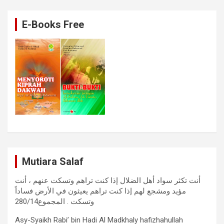
E-Books Free
Mutiara Salaf
أنت تكثر سواد أهل الضلال إذا كنت تراهم وتسكت عنهم ، أنت
مؤيد ومشجع لهم إذا كنت تراهم يعيثون في الأرض فساداً
وتسكت . المجموع280/14
Asy-Syaikh Rabi’ bin Hadi Al Madkhaly hafizhahullah