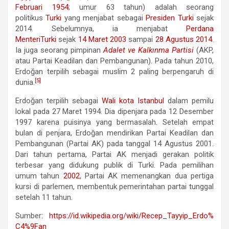
Februari
1954
; umur 63 tahun) adalah seorang
politikus
Turki
yang menjabat sebagai
Presiden Turki
sejak
2014. Sebelumnya, ia menjabat
Perdana
Menteri
Turki
sejak
14 Maret
2003
sampai
28 Agustus
2014
.
Ia juga seorang pimpinan
Adalet ve Kalkınma Partisi
(AKP,
atau Partai Keadilan dan Pembangunan). Pada tahun 2010,
Erdoğan terpilih sebagai muslim 2 paling berpengaruh di
[5]
dunia.
Erdoğan terpilih sebagai
Wali kota
Istanbul
dalam pemilu
lokal pada 27 Maret 1994. Dia dipenjara pada 12 Desember
1997 karena puisinya yang bermasalah. Setelah empat
bulan di penjara, Erdoğan mendirikan Partai Keadilan dan
Pembangunan (Partai AK) pada tanggal 14 Agustus 2001.
Dari tahun pertama, Partai AK menjadi gerakan politik
terbesar yang didukung publik di Turki. Pada pemilihan
umum tahun
2002
, Partai AK memenangkan dua pertiga
kursi di parlemen, membentuk pemerintahan partai tunggal
setelah 11 tahun.
Sumber:
https://id.wikipedia.org/wiki/Recep_Tayyip_Erdo%
C4%9Fan