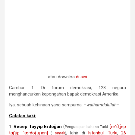
atau downloa
di sini
Gambar 1. Di forum demokrasi, 128 negara
menghancurkan kepongahan bapak demokrasi Amerika
Iya, sebuah kehinaan yang sempurna, –
walhamdulillah
–
Catatan kaki:
1.
Recep Tayyip Erdoğan
(
[ɾeˈd͡ʒep
Pengucapan bahasa Turki:
tɑjˈjip ˈæɾdo(ɰ)ɑn]
; lahir di
Istanbul
,
Turki
,
26
(
simak
)