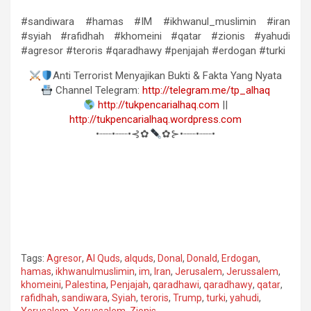
#sandiwara #hamas #IM #ikhwanul_muslimin #iran
#syiah #rafidhah #khomeini #qatar #zionis #yahudi
#agresor #teroris #qaradhawy #penjajah #erdogan #turki
Anti Terrorist Menyajikan Bukti & Fakta Yang Nyata
Channel Telegram:
http://telegram.me/tp_alhaq
http://tukpencarialhaq.com
||
http://tukpencarialhaq.wordpress.com
•┈┈•┈┈•⊰✿
✿⊱•┈┈•┈┈•
Tags:
Agresor
,
Al Quds
,
alquds
,
Donal
,
Donald
,
Erdogan
,
hamas
,
ikhwanulmuslimin
,
im
,
Iran
,
Jerusalem
,
Jerussalem
,
khomeini
,
Palestina
,
Penjajah
,
qaradhawi
,
qaradhawy
,
qatar
,
rafidhah
,
sandiwara
,
Syiah
,
teroris
,
Trump
,
turki
,
yahudi
,