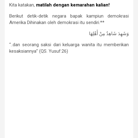
Kita katakan,
matilah dengan kemarahan kalian!
Berikut detik-detik negara bapak kampiun demokrasi
Amerika Dihinakan oleh demokrasi itu sendiri.**
وَشَهِدَ شَاهِدٌ مِنْ أَهْلِهَا
“..dan seorang saksi dari keluarga wanita itu memberikan
kesaksiannya” (QS. Yusuf:26)