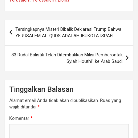
Yerusalem
,
Yerussalem
,
Zionis
Navigasi
Tersingkapnya Misteri Dibalik Deklarasi Trump Bahwa
pos
YERUSALEM AL-QUDS ADALAH IBUKOTA ISRAEL
83 Rudal Balistik Telah Ditembakkan Milisi Pemberontak
Syiah Houthi¹ ke Arab Saudi
Tinggalkan Balasan
Alamat email Anda tidak akan dipublikasikan.
Ruas yang
wajib ditandai
*
Komentar
*