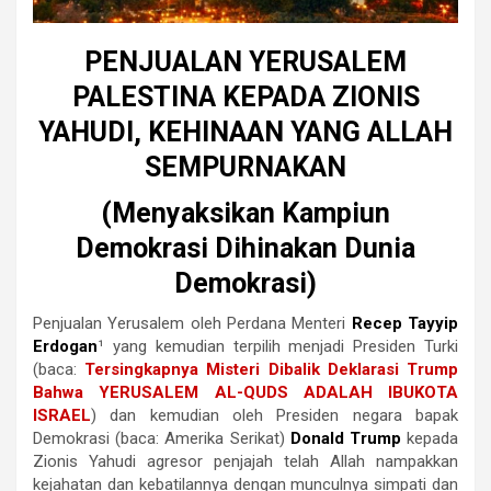
PENJUALAN YERUSALEM
PALESTINA KEPADA ZIONIS
YAHUDI, KEHINAAN YANG ALLAH
SEMPURNAKAN
(Menyaksikan Kampiun
Demokrasi Dihinakan Dunia
Demokrasi)
Penjualan Yerusalem oleh Perdana Menteri
Recep Tayyip
Erdogan
¹ yang kemudian terpilih menjadi Presiden Turki
(baca:
Tersingkapnya Misteri Dibalik Deklarasi Trump
Bahwa YERUSALEM AL-QUDS ADALAH IBUKOTA
ISRAEL
) dan kemudian oleh Presiden negara bapak
Demokrasi (baca: Amerika Serikat)
Donald Trump
kepada
Zionis Yahudi agresor penjajah telah Allah nampakkan
kejahatan dan kebatilannya dengan munculnya simpati dan