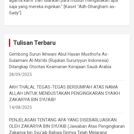
agama kami. Dan silahkan para musuh mengatakan apa
saja yang mereka inginkan." [Kaset "Adh-Dhargham as-
Sady"]
Tulisan Terbaru
Gembong Sururi Ikhwani Abul Hasan Musthofa As-
Sulaimani Al-Ma’ribi (Rujukan Sururiyyun Indonesia)
Ditangkap Otoritas Keamanan Kerajaan Saudi Arabia
28/09/2025
AKH THALAL TEGAS-TEGAS BERSUMPAH ATAS NAMA
ALLAH UNTUK MENDUSTAKAN PENGINGKARAN SYAIKH
ZAKARIYA BIN SYU’AIB!
14/08/2025
PENJELASAN TENTANG APA YANG DISEBARLUASKAN
OLEH ZAKARIYA BIN SYU’AIB (Jawaban Atas Pengingkaran
Zakariya bin Syu’aib Bahwa Dirinya Telah Melarang