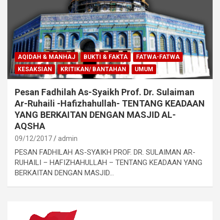
AQIDAH & MANHAJ
BUKTI & FAKTA
FATWA-FATWA
KESAKSIAN
KRITIKAN/ BANTAHAN
UMUM
Pesan Fadhilah As-Syaikh Prof. Dr. Sulaiman
Ar-Ruhaili -Hafizhahullah- TENTANG KEADAAN
YANG BERKAITAN DENGAN MASJID AL-
AQSHA
09/12/2017
admin
PESAN FADHILAH AS-SYAIKH PROF. DR. SULAIMAN AR-
RUHAILI – HAFIZHAHULLAH – TENTANG KEADAAN YANG
BERKAITAN DENGAN MASJID…