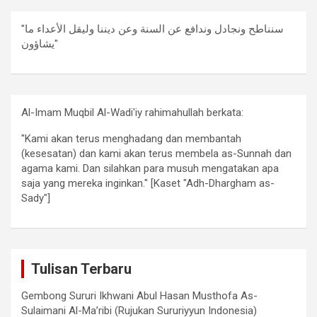
"سنناطح ونجادل وندافع عن السنة وعن ديننا وليقل الأعداء ما
يشاؤون"
Al-Imam Muqbil Al-Wadi'iy rahimahullah berkata:
"Kami akan terus menghadang dan membantah
(kesesatan) dan kami akan terus membela as-Sunnah dan
agama kami. Dan silahkan para musuh mengatakan apa
saja yang mereka inginkan." [Kaset "Adh-Dhargham as-
Sady"]
Tulisan Terbaru
Gembong Sururi Ikhwani Abul Hasan Musthofa As-
Sulaimani Al-Ma’ribi (Rujukan Sururiyyun Indonesia)