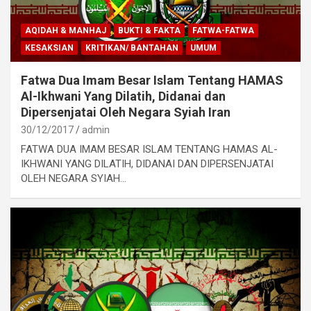
AQIDAH & MANHAJ
BUKTI & FAKTA
FATWA-FATWA
KESAKSIAN
KRITIKAN/ BANTAHAN
UMUM
Fatwa Dua Imam Besar Islam Tentang HAMAS
Al-Ikhwani Yang Dilatih, Didanai dan
Dipersenjatai Oleh Negara Syiah Iran
30/12/2017
admin
FATWA DUA IMAM BESAR ISLAM TENTANG HAMAS AL-
IKHWANI YANG DILATIH, DIDANAI DAN DIPERSENJATAI
OLEH NEGARA SYIAH…