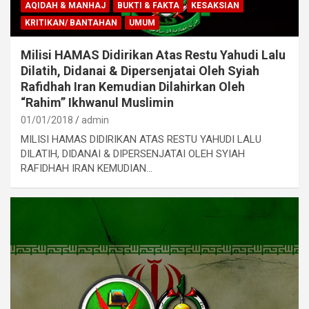
AQIDAH & MANHAJ
BUKTI & FAKTA
KESAKSIAN
KRITIKAN/ BANTAHAN
UMUM
Milisi HAMAS Didirikan Atas Restu Yahudi Lalu
Dilatih, Didanai & Dipersenjatai Oleh Syiah
Rafidhah Iran Kemudian Dilahirkan Oleh
“Rahim” Ikhwanul Muslimin
01/01/2018
admin
MILISI HAMAS DIDIRIKAN ATAS RESTU YAHUDI LALU
DILATIH, DIDANAI & DIPERSENJATAI OLEH SYIAH
RAFIDHAH IRAN KEMUDIAN…