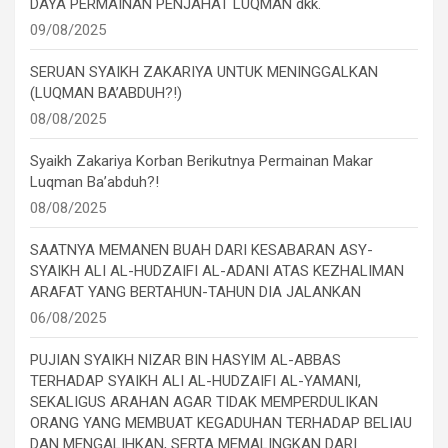
DAYA PERMAINAN PENJAHAT LUQMAN dkk.
09/08/2025
SERUAN SYAIKH ZAKARIYA UNTUK MENINGGALKAN
(LUQMAN BA’ABDUH?!)
08/08/2025
Syaikh Zakariya Korban Berikutnya Permainan Makar
Luqman Ba’abduh?!
08/08/2025
SAATNYA MEMANEN BUAH DARI KESABARAN ASY-
SYAIKH ALI AL-HUDZAIFI AL-ADANI ATAS KEZHALIMAN
ARAFAT YANG BERTAHUN-TAHUN DIA JALANKAN
06/08/2025
PUJIAN SYAIKH NIZAR BIN HASYIM AL-ABBAS
TERHADAP SYAIKH ALI AL-HUDZAIFI AL-YAMANI,
SEKALIGUS ARAHAN AGAR TIDAK MEMPERDULIKAN
ORANG YANG MEMBUAT KEGADUHAN TERHADAP BELIAU
DAN MENGALIHKAN, SERTA MEMALINGKAN DARI