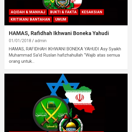
AQIDAH & MANHAJ
BUKTI & FAKTA
KESAKSIAN
KRITIKAN/ BANTAHAN
UMUM
HAMAS, Rafidhah Ikhwani Boneka Yahudi
01/01/2018
admin
HAMAS, RAFIDHAH IKHWANI BONEKA YAHUDI Asy Syaikh
Muhammad Sa’id Ruslan hafizhahullah “Wajib atas semua
orang untuk…