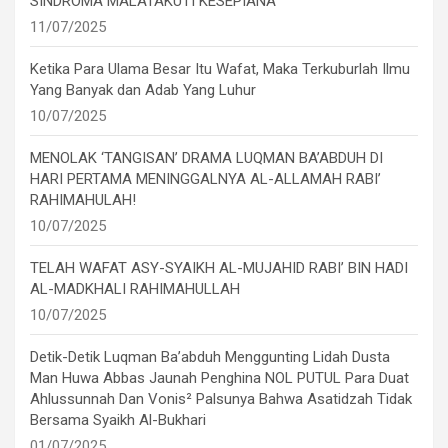
SINDROMA MALATAKUTI KESEPIANA
11/07/2025
Ketika Para Ulama Besar Itu Wafat, Maka Terkuburlah Ilmu
Yang Banyak dan Adab Yang Luhur
10/07/2025
MENOLAK ‘TANGISAN’ DRAMA LUQMAN BA’ABDUH DI
HARI PERTAMA MENINGGALNYA AL-ALLAMAH RABI’
RAHIMAHULAH!
10/07/2025
TELAH WAFAT ASY-SYAIKH AL-MUJAHID RABI’ BIN HADI
AL-MADKHALI RAHIMAHULLAH
10/07/2025
Detik-Detik Luqman Ba’abduh Menggunting Lidah Dusta
Man Huwa Abbas Jaunah Penghina NOL PUTUL Para Duat
Ahlussunnah Dan Vonis² Palsunya Bahwa Asatidzah Tidak
Bersama Syaikh Al-Bukhari
01/07/2025