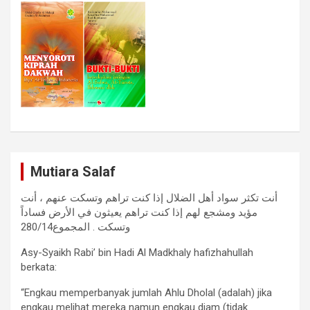
Mutiara Salaf
أنت تكثر سواد أهل الضلال إذا كنت تراهم وتسكت عنهم ، أنت
مؤيد ومشجع لهم إذا كنت تراهم يعيثون في الأرض فساداً
وتسكت . المجموع280/14
Asy-Syaikh Rabi’ bin Hadi Al Madkhaly hafizhahullah
berkata:
“Engkau memperbanyak jumlah Ahlu Dholal (adalah) jika
engkau melihat mereka namun engkau diam (tidak