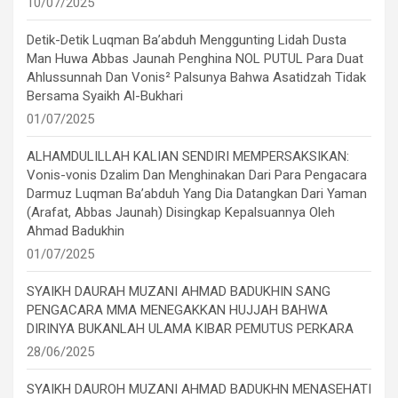
10/07/2025
Detik-Detik Luqman Ba’abduh Menggunting Lidah Dusta
Man Huwa Abbas Jaunah Penghina NOL PUTUL Para Duat
Ahlussunnah Dan Vonis² Palsunya Bahwa Asatidzah Tidak
Bersama Syaikh Al-Bukhari
01/07/2025
ALHAMDULILLAH KALIAN SENDIRI MEMPERSAKSIKAN:
Vonis-vonis Dzalim Dan Menghinakan Dari Para Pengacara
Darmuz Luqman Ba’abduh Yang Dia Datangkan Dari Yaman
(Arafat, Abbas Jaunah) Disingkap Kepalsuannya Oleh
Ahmad Badukhin
01/07/2025
SYAIKH DAURAH MUZANI AHMAD BADUKHIN SANG
PENGACARA MMA MENEGAKKAN HUJJAH BAHWA
DIRINYA BUKANLAH ULAMA KIBAR PEMUTUS PERKARA
28/06/2025
SYAIKH DAUROH MUZANI AHMAD BADUKHN MENASEHATI