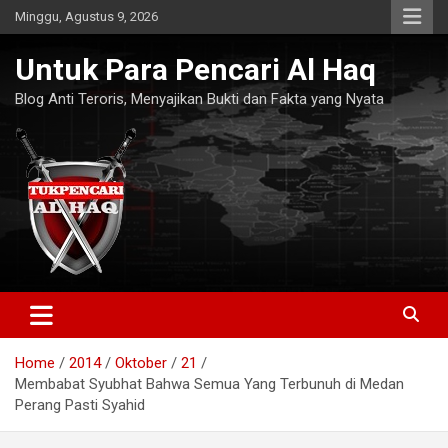
Skip
Minggu, Agustus 9, 2026
to
content
Untuk Para Pencari Al Haq
Blog Anti Teroris, Menyajikan Bukti dan Fakta yang Nyata
Home
2014
Oktober
21
Membabat Syubhat Bahwa Semua Yang Terbunuh di Medan
Perang Pasti Syahid