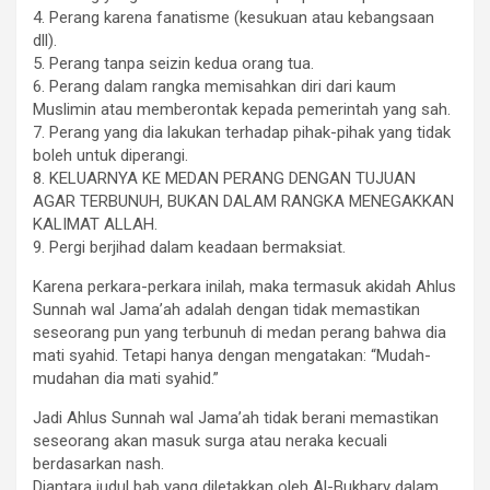
4. Perang karena fanatisme (kesukuan atau kebangsaan
dll).
5. Perang tanpa seizin kedua orang tua.
6. Perang dalam rangka memisahkan diri dari kaum
Muslimin atau memberontak kepada pemerintah yang sah.
7. Perang yang dia lakukan terhadap pihak-pihak yang tidak
boleh untuk diperangi.
8. KELUARNYA KE MEDAN PERANG DENGAN TUJUAN
AGAR TERBUNUH, BUKAN DALAM RANGKA MENEGAKKAN
KALIMAT ALLAH.
9. Pergi berjihad dalam keadaan bermaksiat.
Karena perkara-perkara inilah, maka termasuk akidah Ahlus
Sunnah wal Jama’ah adalah dengan tidak memastikan
seseorang pun yang terbunuh di medan perang bahwa dia
mati syahid. Tetapi hanya dengan mengatakan: “Mudah-
mudahan dia mati syahid.”
Jadi Ahlus Sunnah wal Jama’ah tidak berani memastikan
seseorang akan masuk surga atau neraka kecuali
berdasarkan nash.
Diantara judul bab yang diletakkan oleh Al-Bukhary dalam