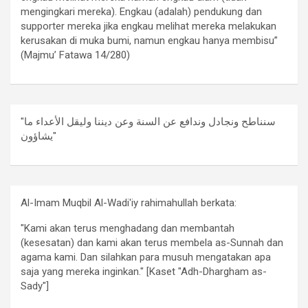
mengingkari mereka). Engkau (adalah) pendukung dan
supporter mereka jika engkau melihat mereka melakukan
kerusakan di muka bumi, namun engkau hanya membisu”
(Majmu’ Fatawa 14/280)
"سنناطح ونجادل وندافع عن السنة وعن ديننا وليقل الأعداء ما
يشاؤون"
Al-Imam Muqbil Al-Wadi'iy rahimahullah berkata:
"Kami akan terus menghadang dan membantah
(kesesatan) dan kami akan terus membela as-Sunnah dan
agama kami. Dan silahkan para musuh mengatakan apa
saja yang mereka inginkan." [Kaset "Adh-Dhargham as-
Sady"]