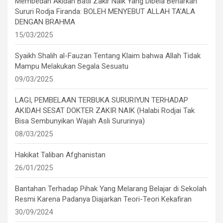
Membedah Akidah Batil Zakir Naik Yang Dibela Benarkan
Sururi Rodja Firanda: BOLEH MENYEBUT ALLAH TA’ALA
DENGAN BRAHMA
15/03/2025
Syaikh Shalih al-Fauzan Tentang Klaim bahwa Allah Tidak
Mampu Melakukan Segala Sesuatu
09/03/2025
LAGI, PEMBELAAN TERBUKA SURURIYUN TERHADAP
AKIDAH SESAT DOKTER ZAKIR NAIK (Halabi Rodjai Tak
Bisa Sembunyikan Wajah Asli Sururinya)
08/03/2025
Hakikat Taliban Afghanistan
26/01/2025
Bantahan Terhadap Pihak Yang Melarang Belajar di Sekolah
Resmi Karena Padanya Diajarkan Teori-Teori Kekafiran
30/09/2024