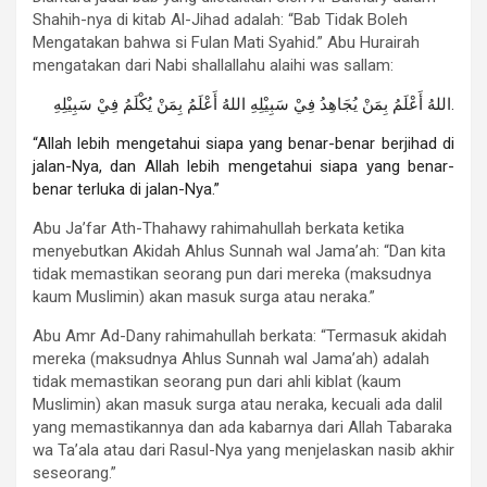
Shahih-nya di kitab Al-Jihad adalah: “Bab Tidak Boleh
Mengatakan bahwa si Fulan Mati Syahid.” Abu Hurairah
mengatakan dari Nabi shallallahu alaihi was sallam:
اللهُ أَعْلَمُ بِمَنْ يُجَاهِدُ فِيْ سَبِيْلِهِ اللهُ أَعْلَمُ بِمَنْ يُكْلَمُ فِيْ سَبِيْلِهِ.
“Allah lebih mengetahui siapa yang benar-benar berjihad di
jalan-Nya, dan Allah lebih mengetahui siapa yang benar-
benar terluka di jalan-Nya.”
Abu Ja’far Ath-Thahawy rahimahullah berkata ketika
menyebutkan Akidah Ahlus Sunnah wal Jama’ah: “Dan kita
tidak memastikan seorang pun dari mereka (maksudnya
kaum Muslimin) akan masuk surga atau neraka.”
Abu Amr Ad-Dany rahimahullah berkata: “Termasuk akidah
mereka (maksudnya Ahlus Sunnah wal Jama’ah) adalah
tidak memastikan seorang pun dari ahli kiblat (kaum
Muslimin) akan masuk surga atau neraka, kecuali ada dalil
yang memastikannya dan ada kabarnya dari Allah Tabaraka
wa Ta’ala atau dari Rasul-Nya yang menjelaskan nasib akhir
seseorang.”