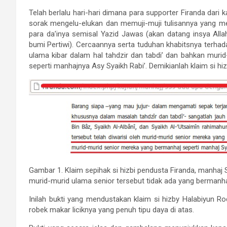
Telah berlalu hari-hari dimana para supporter Firanda dari k
sorak mengelu-elukan dan memuji-muji tulisannya yang me
para da’inya semisal Yazid Jawas (akan datang insya Alla
bumi Pertiwi). Cercaannya serta tuduhan khabitsnya terhad
ulama kibar dalam hal tahdzir dan tabdi’ dan bahkan muri
seperti manhajnya Asy Syaikh Rabi’. Demikianlah klaim si hiz
Gambar 1. Klaim sepihak si hizbi pendusta Firanda, manhaj
murid-murid ulama senior tersebut tidak ada yang bermanhaj
Inilah bukti yang mendustakan klaim si hizby Halabiyun 
robek makar liciknya yang penuh tipu daya di atas.