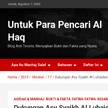
Skip
Jumat, Agustus 7, 2026
to
content
Untuk Para Pencari Al
Haq
Blog Anti Teroris, Menyajikan Bukti dan Fakta yang Nyata
Apa Itu Manhaj Salaf
Bahasan
Daftar Isi
Home
2013
Oktober
17
Dukungan Asy Syaikh Al Luhaidan 
AQIDAH & MANHAJ
BUKTI & FAKTA
FATWA-FATWA
KESAK
Dukungan Asy Syaikh Al Luhai