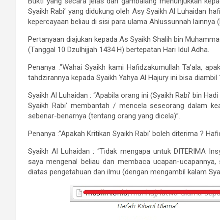
Bukti yang secara jelas dan gambalang menunjukkan kepa
Syaikh Rabi’ yang didukung oleh Asy Syaikh Al Luhaidan ha
kepercayaan beliau di sisi para ulama Ahlussunnah lainnya 
Pertanyaan diajukan kepada As Syaikh Shalih bin Muhammad 
(Tanggal 10 Dzulhijjah 1434 H) bertepatan Hari Idul Adha.
Penanya :”Wahai Syaikh kami Hafidzakumullah Ta’ala, apak
tahdzirannya kepada Syaikh Yahya Al Hajury ini bisa diambi
Syaikh Al Luhaidan : “Apabila orang ini (Syaikh Rabi’ bin H
Syaikh Rabi’ membantah / mencela seseorang dalam kead
sebenar-benarnya (tentang orang yang dicela)”.
Penanya :”Apakah Kritikan Syaikh Rabi’ boleh diterima ? Hafi
Syaikh Al Luhaidan : “Tidak mengapa untuk DITERIMA Ins
saya mengenal beliau dan membaca ucapan-ucapannya, 
diatas pengetahuan dan ilmu (dengan mengambil kalam Syaik