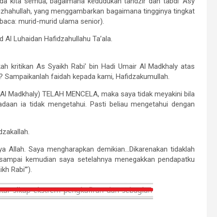
da kita semua, bagaimana kedudukan tahdzir dan tabdi’ Asy
fizhahullah, yang menggambarkan bagaimana tingginya tingkat
(baca: murid-murid ulama senior).
Al Luhaidan Hafidzahullahu Ta’ala.
ah kritikan As Syaikh Rabi’ bin Hadi Umair Al Madkhaly atas
l ? Sampaikanlah faidah kepada kami, Hafidzakumullah.
adi Al Madkhaly) TELAH MENCELA, maka saya tidak meyakini bila
aan ia tidak mengetahui. Pasti beliau mengetahui dengan
dzakallah.
ya Allah. Saya mengharapkan demikian…Dikarenakan tidaklah
sampai kemudian saya setelahnya menegakkan pendapatku
h Rabi’”).