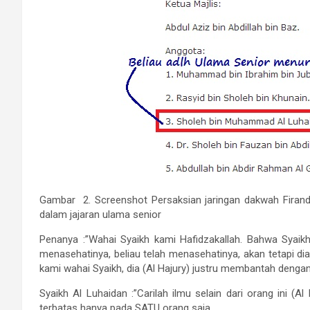
Gambar 2. Screenshot Persaksian jaringan dakwah Firanda
dalam jajaran ulama senior
Penanya :”Wahai Syaikh kami Hafidzakallah. Bahwa Syaikh
menasehatinya, beliau telah menasehatinya, akan tetapi dia
kami wahai Syaikh, dia (Al Hajury) justru membantah dengan 
Syaikh Al Luhaidan :”Carilah ilmu selain dari orang ini (Al 
terbatas hanya pada SATU orang saja.