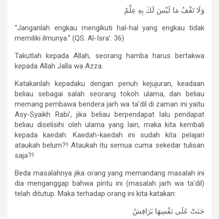
وَلَا تَقْفُ مَا لَيْسَ لَكَ بِهِ عِلْمٌ.
“Janganlah engkau mengikuti hal-hal yang engkau tidak
memiliki ilmunya.” (QS. Al-Isra’: 36)
Takutlah kepada Allah, seorang hamba harus bertakwa
kepada Allah Jalla wa Azza.
Katakanlah kepadaku dengan penuh kejujuran, keadaan
beliau sebagai salah seorang tokoh ulama, dan beliau
memang pembawa bendera jarh wa ta’dil di zaman ini yaitu
Asy-Syaikh Rabi’, jika beliau berpendapat lalu pendapat
beliau diselisihi oleh ulama yang lain, maka kita kembali
kepada kaedah. Kaedah-kaedah ini sudah kita pelajari
ataukah belum?! Ataukah itu semua cuma sekedar tulisan
saja?!
Beda masalahnya jika orang yang memandang masalah ini
dia menganggap bahwa pintu ini (masalah jarh wa ta’dil)
telah ditutup. Maka terhadap orang ini kita katakan:
جَنَتْ عَلَى نَفْسِهَا بَرَاقِشُ