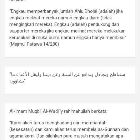
“Engkau memperbanyak jumlah Ahlu Dholal (adalah) jika
engkau melihat mereka namun engkau diam (tidak
mengingkari mereka). Engkau (adalah) pendukung dan
supporter mereka jika engkau melihat mereka melakukan
kerusakan di muka bumi, namun engkau hanya membisu”
(Majmu’ Fatawa 14/280)
"سنناطح ونجادل وندافع عن السنة وعن ديننا وليقل الأعداء ما
يشاؤون"
Al-Imam Muqbil Al-Wadi'iy rahimahullah berkata:
"Kami akan terus menghadang dan membantah
(kesesatan) dan kami akan terus membela as-Sunnah dan
agama kami. Dan silahkan para musuh mengatakan apa