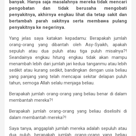
banyak.
Hanya
saja
masalahnya
mereka
tidak
mencari
pengobatan
dan
tidak
berusaha
mengobati
penyakitnya,
akhirnya
engkau
lihat
dia
tetap
sakit
dan
bertambah
parah
sakitnya
serta
membawa
pulang
penyakitnya
ke
negerinya.
Yang jelas saya katakan kepadamu: Berapakah jumlah
orang-orang yang dibantah oleh Asy-Syaikh, apakah
sepuluh atau dua puluh atau tiga puluh misalnya?!
Seandainya engkau hitung engkau tidak akan mampu
menambah lebih dari jumlah jari kedua tanganmu atau lebih
sedikit atau kurang sedikit, bandingkan dengan usia beliau
yang panjang yang telah mencapai sekitar delapan puluh
tahun, semoga Allah selalu menjaga beliau.
Berapakah jumlah orang-orang yang beliau benar di dalam
membantah mereka?!
Berapakah jumlah orang-orang yang beliau diselisihi di
dalam membantah mereka?!
Saya tanya, anggaplah jumlah mereka adalah sepuluh atau
dua puluh, berapakah jumlah orang-orang yang beliau