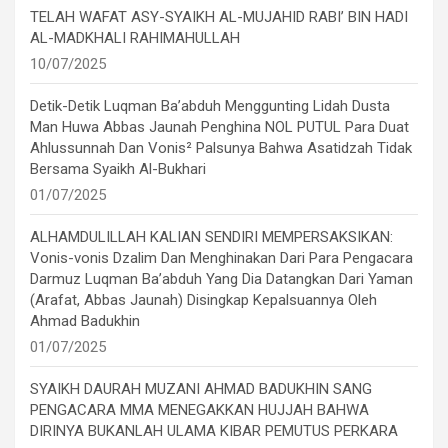
TELAH WAFAT ASY-SYAIKH AL-MUJAHID RABI’ BIN HADI
AL-MADKHALI RAHIMAHULLAH
10/07/2025
Detik-Detik Luqman Ba’abduh Menggunting Lidah Dusta
Man Huwa Abbas Jaunah Penghina NOL PUTUL Para Duat
Ahlussunnah Dan Vonis² Palsunya Bahwa Asatidzah Tidak
Bersama Syaikh Al-Bukhari
01/07/2025
ALHAMDULILLAH KALIAN SENDIRI MEMPERSAKSIKAN:
Vonis-vonis Dzalim Dan Menghinakan Dari Para Pengacara
Darmuz Luqman Ba’abduh Yang Dia Datangkan Dari Yaman
(Arafat, Abbas Jaunah) Disingkap Kepalsuannya Oleh
Ahmad Badukhin
01/07/2025
SYAIKH DAURAH MUZANI AHMAD BADUKHIN SANG
PENGACARA MMA MENEGAKKAN HUJJAH BAHWA
DIRINYA BUKANLAH ULAMA KIBAR PEMUTUS PERKARA