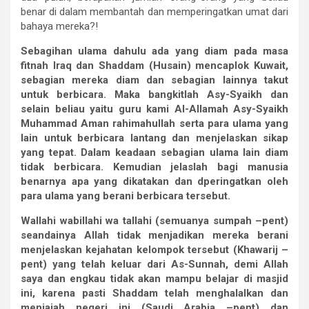
benar di dalam membantah dan memperingatkan umat dari
bahaya mereka?!
Sebagihan
ulama
dahulu
ada
yang
diam
pada
masa
fitnah
Iraq
dan
Shaddam
(Husain)
mencaplok
Kuwait,
sebagian
mereka
diam
dan
sebagian
lainnya
takut
untuk
berbicara.
Maka
bangkitlah
Asy-Syaikh
dan
selain
beliau
yaitu
guru
kami
Al-Allamah
Asy-Syaikh
Muhammad
Aman
rahimahullah
serta
para
ulama
yang
lain
untuk
berbicara
lantang
dan
menjelaskan
sikap
yang
tepat.
Dalam
keadaan
sebagian
ulama
lain
diam
tidak
berbicara.
Kemudian
jelaslah
bagi
manusia
benarnya
apa
yang
dikatakan
dan
dperingatkan
oleh
para
ulama
yang
berani
berbicara
tersebut.
Wallahi
wabillahi
wa
tallahi
(semuanya
sumpah
–
pent)
seandainya
Allah
tidak
menjadikan
mereka
berani
menjelaskan
kejahatan
kelompok
tersebut
(Khawarij
–
pent)
yang
telah
keluar
dari
As-Sunnah,
demi
Allah
saya
dan
engkau
tidak
akan
mampu
belajar
di
masjid
ini,
karena
pasti
Shaddam
telah
menghalalkan
dan
menjajah
negeri
ini
(Saudi
Arabia
–
pent)
dan