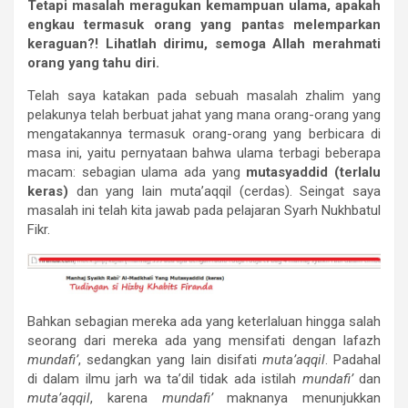
Tetapi
masalah
meragukan
kemampuan
ulama,
apakah
engkau
termasuk
orang
yang
pantas
melemparkan
keraguan?!
Lihatlah
dirimu,
semoga
Allah
merahmati
orang
yang
tahu
diri.
Telah saya katakan pada sebuah masalah zhalim yang
pelakunya telah berbuat jahat yang mana orang-orang yang
mengatakannya termasuk orang-orang yang berbicara di
masa ini, yaitu pernyataan bahwa ulama terbagi beberapa
macam: sebagian ulama ada yang
mutasyaddid (terlalu
keras)
dan yang lain muta’aqqil (cerdas). Seingat saya
masalah ini telah kita jawab pada pelajaran Syarh Nukhbatul
Fikr.
Bahkan sebagian mereka ada yang keterlaluan hingga salah
seorang dari mereka ada yang mensifati dengan lafazh
mundafi
’
, sedangkan yang lain disifati
muta
’
aqqil
. Padahal
di dalam ilmu jarh wa ta’dil tidak ada istilah
mundafi
’
dan
muta
’
aqqil
, karena
mundafi
’
maknanya menunjukkan