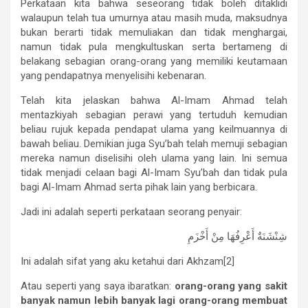
Perkataan kita bahwa seseorang tidak boleh ditaklidi
walaupun telah tua umurnya atau masih muda, maksudnya
bukan berarti tidak memuliakan dan tidak menghargai,
namun tidak pula mengkultuskan serta bertameng di
belakang sebagian orang-orang yang memiliki keutamaan
yang pendapatnya menyelisihi kebenaran.
Telah kita jelaskan bahwa Al-Imam Ahmad telah
mentazkiyah sebagian perawi yang tertuduh kemudian
beliau rujuk kepada pendapat ulama yang keilmuannya di
bawah beliau. Demikian juga Syu’bah telah memuji sebagian
mereka namun diselisihi oleh ulama yang lain. Ini semua
tidak menjadi celaan bagi Al-Imam Syu’bah dan tidak pula
bagi Al-Imam Ahmad serta pihak lain yang berbicara.
Jadi ini adalah seperti perkataan seorang penyair:
شِنْشَنَةٌ أَعْرِفُهَا مِنْ أَخْزَمِ
Ini adalah sifat yang aku ketahui dari Akhzam[2]
Atau seperti yang saya ibaratkan:
orang-orang
yang
sakit
banyak
namun
lebih
banyak
lagi
orang-orang
membuat