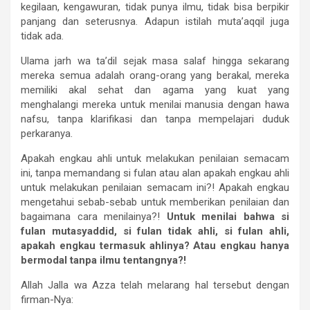
kegilaan, kengawuran, tidak punya ilmu, tidak bisa berpikir
panjang dan seterusnya. Adapun istilah muta’aqqil juga
tidak ada.
Ulama jarh wa ta’dil sejak masa salaf hingga sekarang
mereka semua adalah orang-orang yang berakal, mereka
memiliki akal sehat dan agama yang kuat yang
menghalangi mereka untuk menilai manusia dengan hawa
nafsu, tanpa klarifikasi dan tanpa mempelajari duduk
perkaranya.
Apakah engkau ahli untuk melakukan penilaian semacam
ini, tanpa memandang si fulan atau alan apakah engkau ahli
untuk melakukan penilaian semacam ini?! Apakah engkau
mengetahui sebab-sebab untuk memberikan penilaian dan
bagaimana cara menilainya?!
Untuk
menilai
bahwa
si
fulan
mutasyaddid,
si
fulan
tidak
ahli,
si
fulan
ahli,
apakah
engkau
termasuk
ahlinya?
Atau
engkau
hanya
bermodal
tanpa
ilmu
tentangnya?!
Allah Jalla wa Azza telah melarang hal tersebut dengan
firman-Nya: