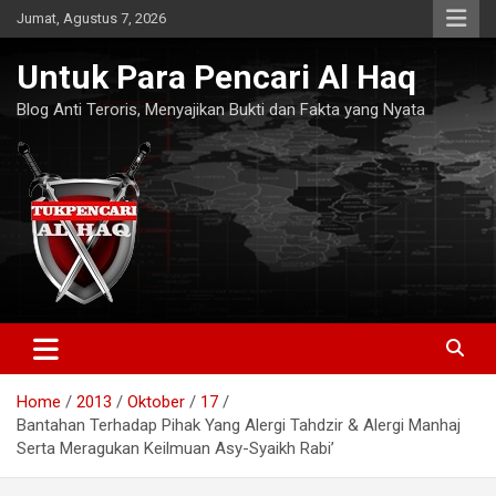
Skip
Jumat, Agustus 7, 2026
to
content
Untuk Para Pencari Al Haq
Blog Anti Teroris, Menyajikan Bukti dan Fakta yang Nyata
Home
2013
Oktober
17
Bantahan Terhadap Pihak Yang Alergi Tahdzir & Alergi Manhaj
Serta Meragukan Keilmuan Asy-Syaikh Rabi’