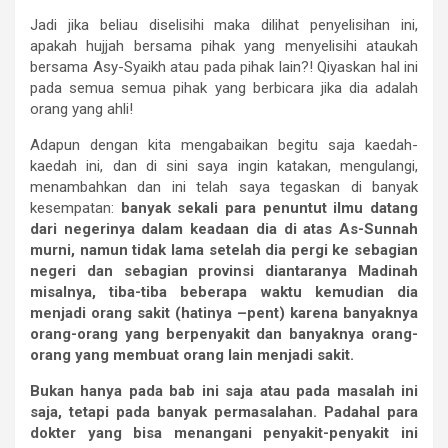
Jadi jika beliau diselisihi maka dilihat penyelisihan ini,
apakah hujjah bersama pihak yang menyelisihi ataukah
bersama Asy-Syaikh atau pada pihak lain?! Qiyaskan hal ini
pada semua semua pihak yang berbicara jika dia adalah
orang yang ahli!
Adapun dengan kita mengabaikan begitu saja kaedah-
kaedah ini, dan di sini saya ingin katakan, mengulangi,
menambahkan dan ini telah saya tegaskan di banyak
kesempatan:
banyak
sekali
para
penuntut
ilmu
datang
dari
negerinya
dalam
keadaan
dia
di
atas
As-Sunnah
murni,
namun
tidak
lama
setelah
dia
pergi
ke
sebagian
negeri
dan
sebagian
provinsi
diantaranya
Madinah
misalnya,
tiba-tiba
beberapa
waktu
kemudian
dia
menjadi
orang
sakit
(hatinya
–
pent)
karena
banyaknya
orang-orang
yang
berpenyakit
dan
banyaknya
orang-
orang
yang
membuat
orang
lain
menjadi
sakit.
Bukan
hanya
pada
bab
ini
saja
atau
pada
masalah
ini
saja,
tetapi
pada
banyak
permasalahan.
Padahal
para
dokter
yang
bisa
menangani
penyakit-penyakit
ini