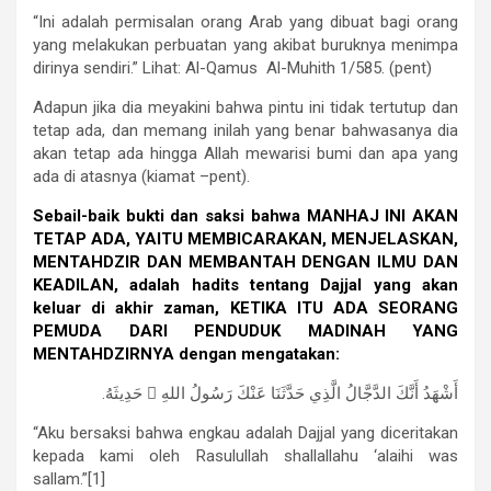
“Ini adalah permisalan orang Arab yang dibuat bagi orang
yang melakukan perbuatan yang akibat buruknya menimpa
dirinya sendiri.” Lihat: Al-Qamus Al-Muhith 1/585. (pent)
Adapun jika dia meyakini bahwa pintu ini tidak tertutup dan
tetap ada, dan memang inilah yang benar bahwasanya dia
akan tetap ada hingga Allah mewarisi bumi dan apa yang
ada di atasnya (kiamat –pent).
Sebail-baik bukti dan saksi bahwa MANHAJ INI AKAN
TETAP ADA, YAITU MEMBICARAKAN, MENJELASKAN,
MENTAHDZIR DAN MEMBANTAH DENGAN ILMU DAN
KEADILAN, adalah hadits tentang Dajjal yang akan
keluar di akhir zaman, KETIKA ITU ADA SEORANG
PEMUDA DARI PENDUDUK MADINAH YANG
MENTAHDZIRNYA dengan mengatakan:
أَشْهَدُ أَنَّكَ الدَّجَّالُ الَّذِي حَدَّثَنَا عَنْكَ رَسُولُ اللهِ  حَدِيثَهُ.
“Aku bersaksi bahwa engkau adalah Dajjal yang diceritakan
kepada kami oleh Rasulullah shallallahu ‘alaihi was
sallam.”[1]