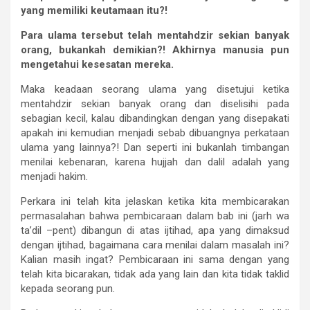
yang
memiliki
keutamaan
itu?!
Para
ulama
tersebut
telah
mentahdzir
sekian
banyak
orang,
bukankah
demikian?!
Akhirnya
manusia
pun
mengetahui
kesesatan
mereka.
Maka keadaan seorang ulama yang disetujui ketika
mentahdzir sekian banyak orang dan diselisihi pada
sebagian kecil, kalau dibandingkan dengan yang disepakati
apakah ini kemudian menjadi sebab dibuangnya perkataan
ulama yang lainnya?! Dan seperti ini bukanlah timbangan
menilai kebenaran, karena hujjah dan dalil adalah yang
menjadi hakim.
Perkara ini telah kita jelaskan ketika kita membicarakan
permasalahan bahwa pembicaraan dalam bab ini (jarh wa
ta’dil –pent) dibangun di atas ijtihad, apa yang dimaksud
dengan ijtihad, bagaimana cara menilai dalam masalah ini?
Kalian masih ingat? Pembicaraan ini sama dengan yang
telah kita bicarakan, tidak ada yang lain dan kita tidak taklid
kepada seorang pun.