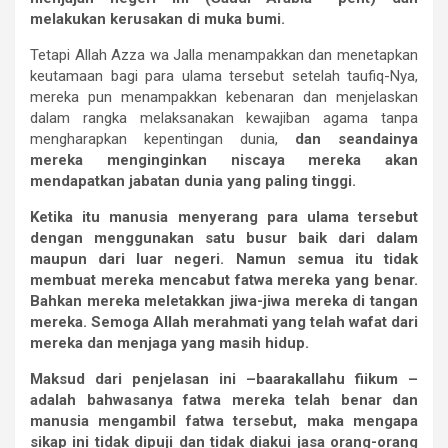
melakukan
kerusakan
di
muka
bumi.
Tetapi Allah Azza wa Jalla menampakkan dan menetapkan
keutamaan bagi para ulama tersebut setelah taufiq-Nya,
mereka pun menampakkan kebenaran dan menjelaskan
dalam rangka melaksanakan kewajiban agama tanpa
mengharapkan kepentingan dunia,
dan
seandainya
mereka
menginginkan
niscaya
mereka
akan
mendapatkan
jabatan
dunia
yang
paling
tinggi.
Ketika
itu
manusia
menyerang
para
ulama
tersebut
dengan
menggunakan
satu
busur
baik
dari
dalam
maupun
dari
luar
negeri.
Namun
semua
itu
tidak
membuat
mereka
mencabut
fatwa
mereka
yang
benar.
Bahkan
mereka
meletakkan
jiwa-jiwa
mereka
di
tangan
mereka.
Semoga
Allah
merahmati
yang
telah
wafat
dari
mereka
dan
menjaga
yang
masih
hidup.
Maksud
dari
penjelasan
ini
–
baarakallahu
fiikum –
adalah
bahwasanya
fatwa
mereka
telah
benar
dan
manusia
mengambil
fatwa
tersebut,
maka
mengapa
sikap
ini
tidak
dipuji
dan
tidak
diakui
jasa
orang-orang