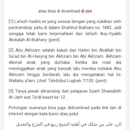
atau bisa di download
di sini
[1] Lafazh hadits ini yang sesuai dengan yang nukilkan oleh
pentranskrip yaitu di dalam Shahihul Bukhary no. 1882. Jadi
sengaja tidak kami terjemahkan dari lafazh Asy-Syaikh
Abdullah Al-Bukhary. (pent)
[2] Abu Akhzam adalah kakek dari Hatim bin Abdillah bin
Sa’ad bin Al-Hasyraj bin Akhzam bin Abi Akhzam. Akhzam
dikenal anak yang durhaka. Ketika dia mati dia
meninggalkan anak yang banyak lalu mereka melukai Abu
Akhzam hingga berdarah, lalu dia mengatakan hal ini.
Wallahu a’lam. Lihat: Tahdzibul Lughah 7/100. (pent)
[3] Tanya jawab ditranskrip dari pelajaran Syarh Dhawabith
Al-Jarh wat Ta’dil kaset ke-12.
Potongan suaranya bisa juga didownload pada link lain di
internet dengan kata kunci atau judul:
الرد على من شكك في أهلية الشيخ ربيع في الجرح والتعديل