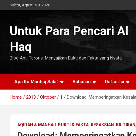
Skip
Sabtu, Agustus 8, 2026
to
content
Untuk Para Pencari Al
Haq
Blog Anti Teroris, Menyajikan Bukti dan Fakta yang Nyata
Apa Itu Manhaj Salaf
Bahasan
Daftar Isi
Home
2013
Oktober
1
Download: Memperingatkan Kesal
AQIDAH & MANHAJ
BUKTI & FAKTA
KESAKSIAN
KRITIKAN
Download: Memperingatkan Ke