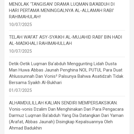
MENOLAK ‘TANGISAN’ DRAMA LUQMAN BA’ABDUH DI
HARI PERTAMA MENINGGALNYA AL-ALLAMAH RABI’
RAHIMAHULAH!
10/07/2025
TELAH WAFAT ASY-SYAIKH AL-MUJAHID RABI’ BIN HADI
AL-MADKHALI RAHIMAHULLAH
10/07/2025
Detik-Detik Luqman Ba’abduh Menggunting Lidah Dusta
Man Huwa Abbas Jaunah Penghina NOL PUTUL Para Duat
Ahlussunnah Dan Vonis² Palsunya Bahwa Asatidzah Tidak
Bersama Syaikh Al-Bukhari
01/07/2025
ALHAMDULILLAH KALIAN SENDIRI MEMPERSAKSIKAN:
Vonis-vonis Dzalim Dan Menghinakan Dari Para Pengacara
Darmuz Luqman Ba’abduh Yang Dia Datangkan Dari Yaman
(Arafat, Abbas Jaunah) Disingkap Kepalsuannya Oleh
Ahmad Badukhin