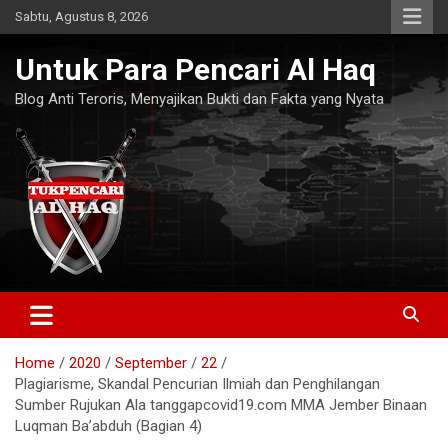
Skip
Sabtu, Agustus 8, 2026
to
content
Untuk Para Pencari Al Haq
Blog Anti Teroris, Menyajikan Bukti dan Fakta yang Nyata
Home
2020
September
22
Plagiarisme, Skandal Pencurian Ilmiah dan Penghilangan
Sumber Rujukan Ala tanggapcovid19.com MMA Jember Binaan
Luqman Ba’abduh (Bagian 4)