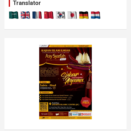
Translator
h