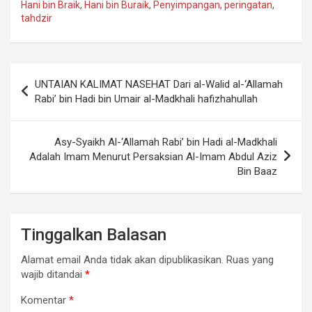
Hani bin Braik
,
Hani bin Buraik
,
Penyimpangan
,
peringatan
,
tahdzir
Navigasi
UNTAIAN KALIMAT NASEHAT Dari al-Walid al-‘Allamah
pos
Rabi’ bin Hadi bin Umair al-Madkhali hafizhahullah
Asy-Syaikh Al-‘Allamah Rabi’ bin Hadi al-Madkhali
Adalah Imam Menurut Persaksian Al-Imam Abdul Aziz
Bin Baaz
Tinggalkan Balasan
Alamat email Anda tidak akan dipublikasikan.
Ruas yang
wajib ditandai
*
Komentar
*