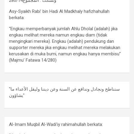
وتسكت . المجموع280/14
Asy-Syaikh Rabi’ bin Hadi Al Madkhaly hafizhahullah
berkata:
“Engkau memperbanyak jumlah Ahlu Dholal (adalah) jika
engkau melihat mereka namun engkau diam (tidak
mengingkari mereka). Engkau (adalah) pendukung dan
supporter mereka jika engkau melihat mereka melakukan
kerusakan di muka bumi, namun engkau hanya membisu”
(Majmu’ Fatawa 14/280)
"سنناطح ونجادل وندافع عن السنة وعن ديننا وليقل الأعداء ما
يشاؤون"
Al-Imam Muqbil Al-Wadi'iy rahimahullah berkata: