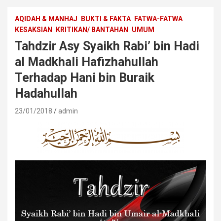
AQIDAH & MANHAJ
BUKTI & FAKTA
FATWA-FATWA
KESAKSIAN
KRITIKAN/ BANTAHAN
UMUM
Tahdzir Asy Syaikh Rabi’ bin Hadi
al Madkhali Hafizhahullah
Terhadap Hani bin Buraik
Hadahullah
23/01/2018
admin