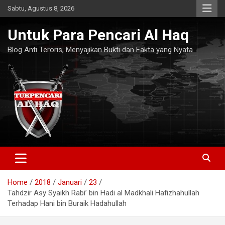
Skip
Sabtu, Agustus 8, 2026
to
content
Untuk Para Pencari Al Haq
Blog Anti Teroris, Menyajikan Bukti dan Fakta yang Nyata
Home
2018
Januari
23
Tahdzir Asy Syaikh Rabi’ bin Hadi al Madkhali Hafizhahullah
Terhadap Hani bin Buraik Hadahullah