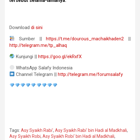
tersebut selama-lamanya.
Download
di sini
Sumber ||
https://t.me/dourous_machaikhaden2
||
http://telegram.me/tp_alhaq
Kunjungi ||
https://goo.gl/ekRxfX
WhatsApp Salafy Indonesia
Channel Telegram ||
http://telegram.me/forumsalafy
Tags:
Asy Syaikh Rabi'
,
Asy Syaikh Rabi' bin Hadi al Madkhali
,
Asy Syaikh Robi
,
Asy Syaikh Robi' bin Hadi al Madkhali
,