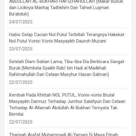
ABDULLAH AL-BUKHARI HAFIZHAHULLAH (Makar Busuk
dan Liciknya Manhaj Tadhkhim Dan Tahwil Luqman
Ba’abduh)
24/07/2025
Habis Gelap Cacian Nol Putul Terbitlah Terangnya Hakekat
Nol Putul Vonis-Vonis Masyayikh Dauroh Muzani
23/07/2025
Setelah Diam Sekian Lama, Tiba-tiba Dia Berbicara Sangat
Buruk (Membela Syaikh Rabi’ bin Hadi al Madkhali
Rahimahullah Dari Celaan Masyhur Hasan Salman)
22/07/2025
Kembali Pada Khittah NOL PUTUL, Vonis-vonis Brutal
Masyayikh Darmuz Terhadap Jumhur Salafiyun Dan Celaan
Terhadap Al-Allamah Abdullah Al-Bukhari Ternyata Tak
Bernilai
22/07/2025
Thariqah Arafat Muhammadi Al-Yamani Di Masa Fitnah,