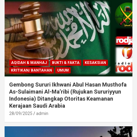
AQIDAH & MANHAJ
BUKTI & FAKTA
KESAKSIAN
KRITIKAN/ BANTAHAN
UMUM
Gembong Sururi Ikhwani Abul Hasan Musthofa
As-Sulaimani Al-Ma’ribi (Rujukan Sururiyyun
Indonesia) Ditangkap Otoritas Keamanan
Kerajaan Saudi Arabia
28/09/2025
admin