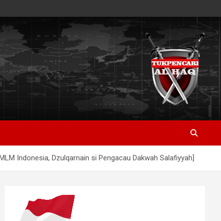
M Indonesia, Dzulqarnain si Pengacau Dakwah Salafiyyah]