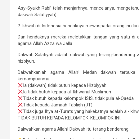
Asy-Syaikh Rabi’ telah menjarhnya, mencelanya, mengetah
dakwah Salafiyyah).
? Ikhwah di Indonesia hendaknya mewaspadai orang ini dan
Dan hendaknya mereka meletakkan tangan yang satu di 
agama Allah Azza wa Jalla.
Dakwah Salafiyah adalah dakwah yang terang-benderang w
hizbiyun.
Dakwahkanlah agama Allah! Medan dakwah terbuka l
kemampuanmu.
Ia (dakwah) tidak butuh kepada Hizbiyyah.
Ia tidak butuh kepada al-Ikhwanul Muslimun
Tidak butuh kepada kelompok ISIS, tidak pula al-Qaeda..
Tidak kepada Jamaah Tabligh (JT).
Tidak juga Ihya at-Turats yang hakekatnya adalah al-Ikh
TIDAK BUTUH KEPADA KELOMPOK-KELOMPOK INI.
Dakwahkan agama Allah! Dakwah itu terang benderang.