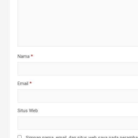
Nama
*
Email
*
Situs Web
Simpan nama, email, dan situs web saya pada peramban