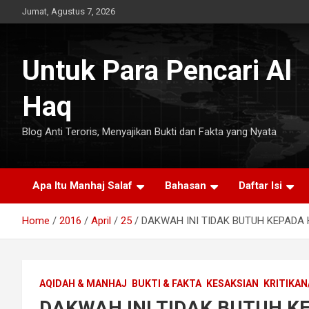
Skip
Jumat, Agustus 7, 2026
to
content
Untuk Para Pencari Al
Haq
Blog Anti Teroris, Menyajikan Bukti dan Fakta yang Nyata
Apa Itu Manhaj Salaf
Bahasan
Daftar Isi
Home
2016
April
25
DAKWAH INI TIDAK BUTUH KEPADA HIZ
AQIDAH & MANHAJ
BUKTI & FAKTA
KESAKSIAN
KRITIKAN
DAKWAH INI TIDAK BUTUH KEP