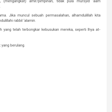
, (mengangkat) amir/pimpinan, tidak pula mursyid ‘aam
.
lama. Jika muncul sebuah permasalahan, alhamdulillah kita
illahi rabbil ‘alamin.
yah yang telah terbongkar kebusukan mereka, seperti Ihya at-
t yang berulang.