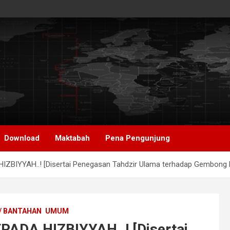
Download
Maktabah
Pena Pengunjung
BIYYAH..! [Disertai Penegasan Tahdzir Ulama terhadap Gembong ML
/ BANTAHAN
UMUM
ADA HIZBIYYAH..! [Disertai