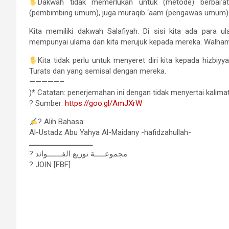
Dakwah tidak memerlukan untuk (metode) berbai’at
(pembimbing umum), juga muraqib ‘aam (pengawas umum)
Kita memiliki dakwah Salafiyah. Di sisi kita ada para u
mempunyai ulama dan kita merujuk kepada mereka. Walhamdul
Kita tidak perlu untuk menyeret diri kita kepada hizbiy
Turats dan yang semisal dengan mereka.
—————–
)* Catatan: penerjemahan ini dengan tidak menyertai kalima
? Sumber:
https://goo.gl/AmJXrW
? Alih Bahasa:
Al-Ustadz Abu Yahya Al-Maidany -hafidzahullah-
ـــــــــــــــــــــــــــــــ
? مجموعـــــة توزيع الفـــــــوائد
? JOIN [FBF]