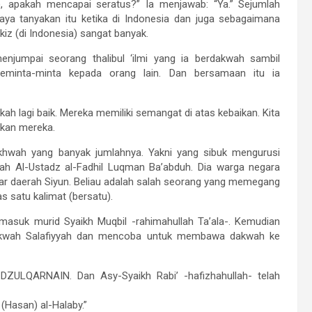
n), apakah mencapai seratus?” Ia menjawab: “Ya.” Sejumlah
 Saya tanyakan itu ketika di Indonesia dan juga sebagaimana
iz (di Indonesia) sangat banyak.
jumpai seorang thalibul ‘ilmi yang ia berdakwah sambil
minta-minta kepada orang lain. Dan bersamaan itu ia
h lagi baik. Mereka memiliki semangat di atas kebaikan. Kita
kan mereka.
khwah yang banyak jumlahnya. Yakni yang sibuk mengurusi
ah Al-Ustadz al-Fadhil Luqman Ba’abduh. Dia warga negara
tar daerah Siyun. Beliau adalah salah seorang yang memegang
s satu kalimat (bersatu).
masuk murid Syaikh Muqbil -rahimahullah Ta’ala-. Kemudian
akwah Salafiyyah dan mencoba untuk membawa dakwah ke
DZULQARNAIN. Dan Asy-Syaikh Rabi’ -hafizhahullah- telah
(Hasan) al-Halaby.”