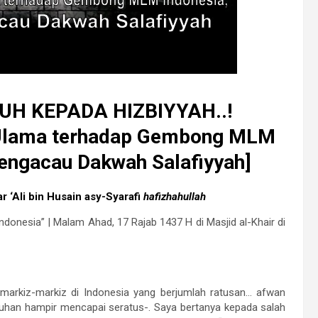
UH KEPADA HIZBIYYAH..!
r Ulama terhadap Gembong MLM
Pengacau Dakwah Salafiyyah]
r ‘Ali bin Husain asy-Syarafi
hafizhahullah
ndonesia” | Malam Ahad, 17 Rajab 1437 H di Masjid al-Khair di
 markiz-markiz di Indonesia yang berjumlah ratusan… afwan
uluhan hampir mencapai seratus-. Saya bertanya kepada salah