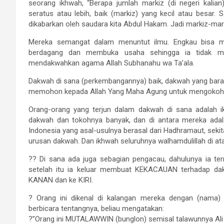
seorang ikhwah, “Berapa jumlah markiz (di negeri kalia
seratus atau lebih, baik (markiz) yang kecil atau besar.
dikabarkan oleh saudara kita Abdul Hakam. Jadi markiz-mark
Mereka semangat dalam menuntut ilmu. Engkau bisa men
berdagang dan membuka usaha sehingga ia tidak me
mendakwahkan agama Allah Subhanahu wa Ta’ala.
Dakwah di sana (perkembangannya) baik, dakwah yang baraka
memohon kepada Allah Yang Maha Agung untuk mengokoh
Orang-orang yang terjun dalam dakwah di sana adalah i
dakwah dan tokohnya banyak, dan di antara mereka adal
Indonesia yang asal-usulnya berasal dari Hadhramaut, seki
urusan dakwah. Dan ikhwah seluruhnya walhamdulillah di ata
?? Di sana ada juga sebagian pengacau, dahulunya ia ter
setelah itu ia keluar membuat KEKACAUAN terhadap d
KANAN dan ke KIRI.
? Orang ini dikenal di kalangan mereka dengan (nama) 
berbicara tentangnya, beliau mengatakan:
?”Orang ini MUTALAWWIN (bunglon) semisal talawunnya Ali 