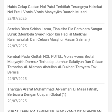
Habis Gelap Cacian Nol Putul Terbitlah Terangnya Hakekat
Nol Putul Vonis-Vonis Masyayikh Dauroh Muzani
23/07/2025
Setelah Diam Sekian Lama, Tiba-tiba Dia Berbicara Sangat
Buruk (Membela Syaikh Rabi’ bin Hadi al Madkhali
Rahimahullah Dari Celaan Masyhur Hasan Salman)
22/07/2025
Kembali Pada Khittah NOL PUTUL, Vonis-vonis Brutal
Masyayikh Darmuz Terhadap Jumhur Salafiyun Dan Celaan
Terhadap Al-Allamah Abdullah Al-Bukhari Ternyata Tak
Bernilai
22/07/2025
Thariqah Arafat Muhammadi Al-Yamani Di Masa Fitnah,
Berbicara Dengan Ucapan Global (1)
20/07/2025
SURAT TERBUKA TERUNTUK IMAD (YANG DIDATANGKAN