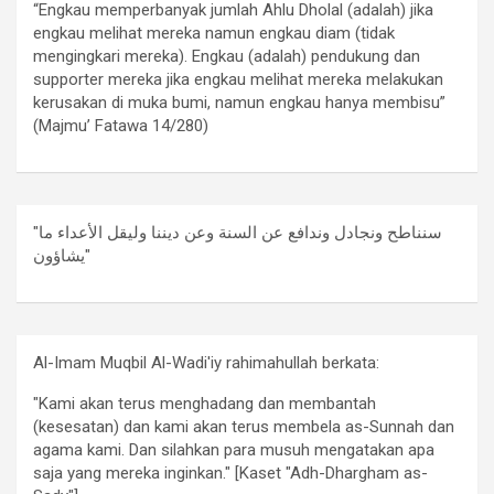
“Engkau memperbanyak jumlah Ahlu Dholal (adalah) jika
engkau melihat mereka namun engkau diam (tidak
mengingkari mereka). Engkau (adalah) pendukung dan
supporter mereka jika engkau melihat mereka melakukan
kerusakan di muka bumi, namun engkau hanya membisu”
(Majmu’ Fatawa 14/280)
"سنناطح ونجادل وندافع عن السنة وعن ديننا وليقل الأعداء ما
يشاؤون"
Al-Imam Muqbil Al-Wadi'iy rahimahullah berkata:
"Kami akan terus menghadang dan membantah
(kesesatan) dan kami akan terus membela as-Sunnah dan
agama kami. Dan silahkan para musuh mengatakan apa
saja yang mereka inginkan." [Kaset "Adh-Dhargham as-