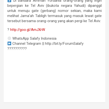
Di bandara Amman Yordania orang-orang yang ingin
bepergian ke Tel Aviv (ibukota negara Yahudi) dipanggil
untuk menuju gate (gerbang) nomor sekian, maka kami
melihat Jama’ah Tabligh termasuk yang masuk lewat gate
tersebut bersama orang-orang yang akan pergi ke Tel Aviv.
?
http://goo.gl/AmJXrW
WhatsApp Salafy Indonesia
Channel Telegram || http://bit.ly/ForumSalafy
??????????