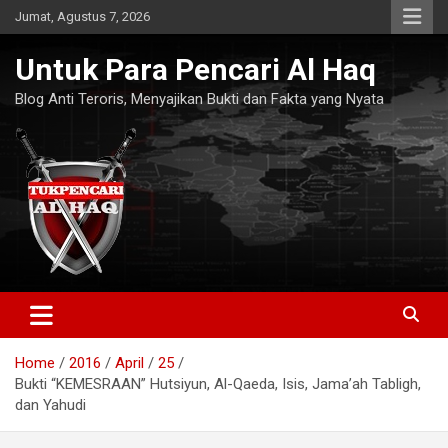
Skip
Jumat, Agustus 7, 2026
to
content
Untuk Para Pencari Al Haq
Blog Anti Teroris, Menyajikan Bukti dan Fakta yang Nyata
Home
2016
April
25
Bukti “KEMESRAAN” Hutsiyun, Al-Qaeda, Isis, Jama’ah Tabligh,
dan Yahudi