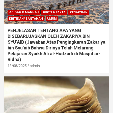
AQIDAH & MANHAJ
BUKTI & FAKTA
KESAKSIAN
KRITIKAN/ BANTAHAN
UMUM
PENJELASAN TENTANG APA YANG
DISEBARLUASKAN OLEH ZAKARIYA BIN
SYU’AIB (Jawaban Atas Pengingkaran Zakariya
bin Syu’aib Bahwa Dirinya Telah Melarang
Pelajaran Syaikh Ali al-Hudzaifi di Masjid ar-
Ridha)
13/08/2025
admin