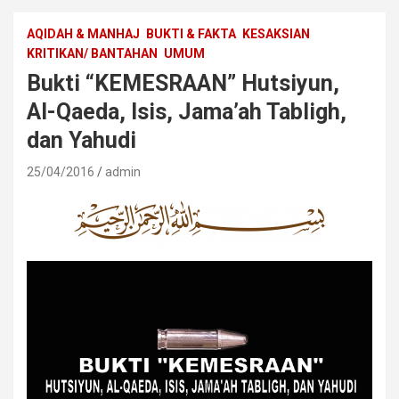
AQIDAH & MANHAJ
BUKTI & FAKTA
KESAKSIAN
KRITIKAN/ BANTAHAN
UMUM
Bukti “KEMESRAAN” Hutsiyun,
Al-Qaeda, Isis, Jama’ah Tabligh,
dan Yahudi
25/04/2016
admin