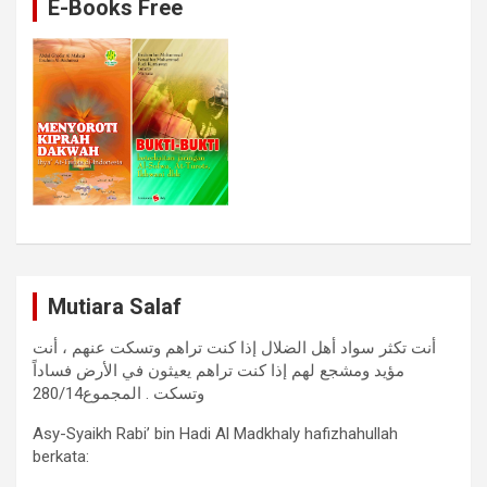
E-Books Free
Mutiara Salaf
أنت تكثر سواد أهل الضلال إذا كنت تراهم وتسكت عنهم ، أنت
مؤيد ومشجع لهم إذا كنت تراهم يعيثون في الأرض فساداً
وتسكت . المجموع280/14
Asy-Syaikh Rabi’ bin Hadi Al Madkhaly hafizhahullah
berkata: