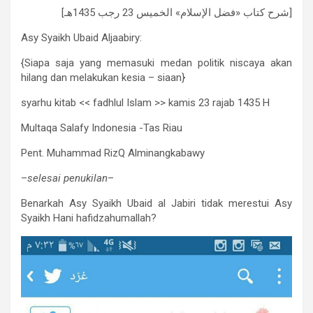
[شرح كتاب «فضل الإسلام» الخميس 23 رجب 1435هـ]
Asy Syaikh Ubaid Aljaabiry:
{Siapa saja yang memasuki medan politik niscaya akan
hilang dan melakukan kesia – siaan}
syarhu kitab << fadhlul Islam >> kamis 23 rajab 1435 H
Multaqa Salafy Indonesia -Tas Riau
Pent. Muhammad RizQ Alminangkabawy
–
selesai penukilan
–
Benarkah Asy Syaikh Ubaid al Jabiri tidak merestui Asy
Syaikh Hani hafidzahumallah?