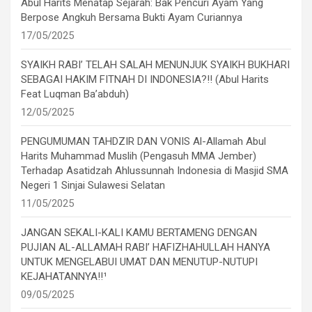
Abul Harits Menatap Sejarah: Bak Pencuri Ayam Yang
Berpose Angkuh Bersama Bukti Ayam Curiannya
17/05/2025
SYAIKH RABI’ TELAH SALAH MENUNJUK SYAIKH BUKHARI
SEBAGAI HAKIM FITNAH DI INDONESIA?!! (Abul Harits
Feat Luqman Ba’abduh)
12/05/2025
PENGUMUMAN TAHDZIR DAN VONIS Al-Allamah Abul
Harits Muhammad Muslih (Pengasuh MMA Jember)
Terhadap Asatidzah Ahlussunnah Indonesia di Masjid SMA
Negeri 1 Sinjai Sulawesi Selatan
11/05/2025
JANGAN SEKALI-KALI KAMU BERTAMENG DENGAN
PUJIAN AL-ALLAMAH RABI’ HAFIZHAHULLAH HANYA
UNTUK MENGELABUI UMAT DAN MENUTUP-NUTUPI
KEJAHATANNYA!!¹
09/05/2025