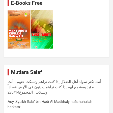
E-Books Free
Mutiara Salaf
أنت تكثر سواد أهل الضلال إذا كنت تراهم وتسكت عنهم ، أنت
مؤيد ومشجع لهم إذا كنت تراهم يعيثون في الأرض فساداً
وتسكت . المجموع280/14
Asy-Syaikh Rabi’ bin Hadi Al Madkhaly hafizhahullah
berkata: