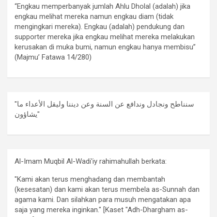
“Engkau memperbanyak jumlah Ahlu Dholal (adalah) jika
engkau melihat mereka namun engkau diam (tidak
mengingkari mereka). Engkau (adalah) pendukung dan
supporter mereka jika engkau melihat mereka melakukan
kerusakan di muka bumi, namun engkau hanya membisu”
(Majmu’ Fatawa 14/280)
"سنناطح ونجادل وندافع عن السنة وعن ديننا وليقل الأعداء ما
يشاؤون"
Al-Imam Muqbil Al-Wadi'iy rahimahullah berkata:
"Kami akan terus menghadang dan membantah
(kesesatan) dan kami akan terus membela as-Sunnah dan
agama kami. Dan silahkan para musuh mengatakan apa
saja yang mereka inginkan." [Kaset "Adh-Dhargham as-