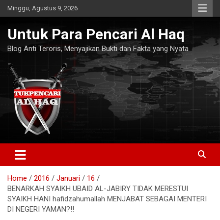
Skip
Minggu, Agustus 9, 2026
to
content
Untuk Para Pencari Al Haq
Blog Anti Teroris, Menyajikan Bukti dan Fakta yang Nyata
Home
2016
Januari
16
BENARKAH SYAIKH UBAID AL-JABIRY TIDAK MERESTUI
SYAIKH HANI hafidzahumallah MENJABAT SEBAGAI MENTERI
DI NEGERI YAMAN?!!