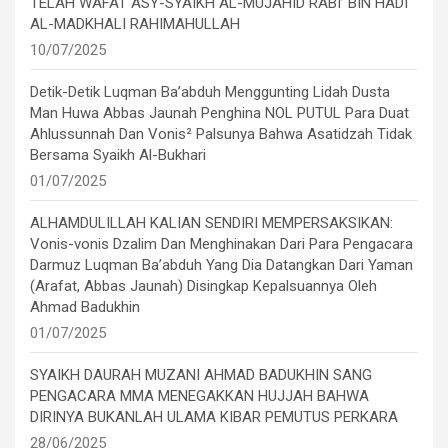
TELAH WAFAT ASY-SYAIKH AL-MUJAHID RABI’ BIN HADI
AL-MADKHALI RAHIMAHULLAH
10/07/2025
Detik-Detik Luqman Ba’abduh Menggunting Lidah Dusta
Man Huwa Abbas Jaunah Penghina NOL PUTUL Para Duat
Ahlussunnah Dan Vonis² Palsunya Bahwa Asatidzah Tidak
Bersama Syaikh Al-Bukhari
01/07/2025
ALHAMDULILLAH KALIAN SENDIRI MEMPERSAKSIKAN:
Vonis-vonis Dzalim Dan Menghinakan Dari Para Pengacara
Darmuz Luqman Ba’abduh Yang Dia Datangkan Dari Yaman
(Arafat, Abbas Jaunah) Disingkap Kepalsuannya Oleh
Ahmad Badukhin
01/07/2025
SYAIKH DAURAH MUZANI AHMAD BADUKHIN SANG
PENGACARA MMA MENEGAKKAN HUJJAH BAHWA
DIRINYA BUKANLAH ULAMA KIBAR PEMUTUS PERKARA
28/06/2025