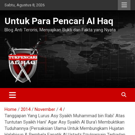
Skip
Sabtu, Agustus 8, 2026
to
content
Untuk Para Pencari Al Haq
Blog Anti Teroris, Menyajikan Bukti dan Fakta yang Nyata
Home
2014
November
4
Tanggapan Yang Lurus Asy Syaikh Muhammad bin Rabi’ Atas
Tuntutan Syaikh Hani’ Agar Asy Syaikh Al Bura’i Membuktikan
Tuduhannya (Persaksian Ulama Untuk Membungkam Hujatan
Halabiyun & Pembela Fanatik Al Ustadz Dzulqarnain Terhadap