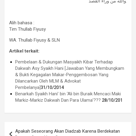
والله من وراء القصد.
Alih bahasa :
Tim Thullab Fiyusy
WA. Thullab Fiyusy & SLN
Artikel terkait:
Pembelaan & Dukungan Masyaikh Kibar Terhadap
Dakwah Asy Syaikh Hani [Jawaban Yang Membungkam
& Bukti Kegagalan Makar-Penggembosan Yang
Dilancarkan Oleh MLM & Advokat
Pembelanya]
31/10/2014
Benarkah Syaikh Hani’ bin ‘Ali bin Buraik Mencaci Maki
Markiz-Markiz Dakwah Dan Para Ulama’???
28/10/201
Navigasi
Apakah Seseorang Akan Diadzab Karena Berdekatan