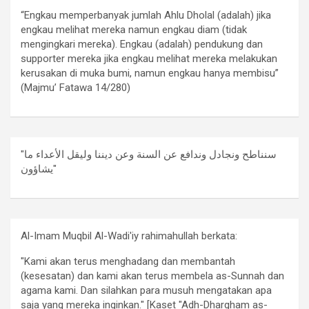
“Engkau memperbanyak jumlah Ahlu Dholal (adalah) jika
engkau melihat mereka namun engkau diam (tidak
mengingkari mereka). Engkau (adalah) pendukung dan
supporter mereka jika engkau melihat mereka melakukan
kerusakan di muka bumi, namun engkau hanya membisu”
(Majmu’ Fatawa 14/280)
"سنناطح ونجادل وندافع عن السنة وعن ديننا وليقل الأعداء ما
يشاؤون"
Al-Imam Muqbil Al-Wadi'iy rahimahullah berkata:
"Kami akan terus menghadang dan membantah
(kesesatan) dan kami akan terus membela as-Sunnah dan
agama kami. Dan silahkan para musuh mengatakan apa
saja yang mereka inginkan." [Kaset "Adh-Dhargham as-