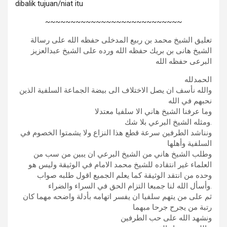
dibalik tujuan/niat itu
~~~~~~~~~~~~~~~~~~~~~~~~~~~
تعليق الشيخ محمد بن ربيع المدخلى حفظه الله على رسالة
الشيخ هانى بن بريك حفظه الله ورده على الشيخ عبدالعزيز
البرعى حفظه الله
الحمدلله
والله نأسف ان يصل الاختلاف الى بيضة الجماعة السلفية الذين
نحبهم في الله
وما عرفنا الشيخ هاني الا سلفيا معتدلا
ومثله الشيخ البرعي بلا شك.
ونناشد الطرفين سرعة قطع هذا النزاع ولا يشمتوا الخصوم في
السلفية وأهلها
وطلب الشيخ هاني من الشيخ البرعي ان يبين من سب من
العلماء غير انتقاده للشيخ محمد الامام في الوثيقة وليس هو
وحده من انتقد الوثيقة كما يعلم الجميع اقول طلبه صواب
وأسأل الله لنا جمبعا التزام الحق في السراء والضراء.
ثم على من يتهم سلفيا ان يفسر اتهامه بأدلة واضحه مهما كان
رتبة من يجرح جرحا مبهما
ونشهد الله على حب الطرفين