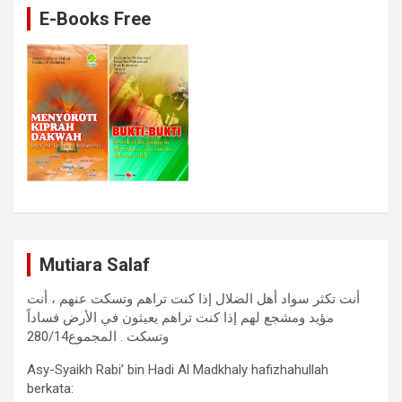
E-Books Free
Mutiara Salaf
أنت تكثر سواد أهل الضلال إذا كنت تراهم وتسكت عنهم ، أنت
مؤيد ومشجع لهم إذا كنت تراهم يعيثون في الأرض فساداً
وتسكت . المجموع280/14
Asy-Syaikh Rabi’ bin Hadi Al Madkhaly hafizhahullah
berkata: