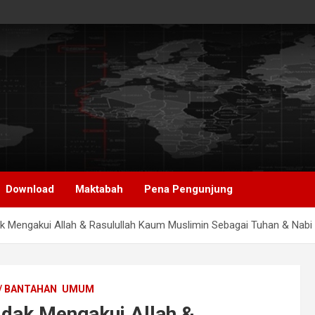
Download
Maktabah
Pena Pengunjung
dak Mengakui Allah & Rasulullah Kaum Muslimin Sebagai Tuhan & Nabi
/ BANTAHAN
UMUM
Tidak Mengakui Allah &