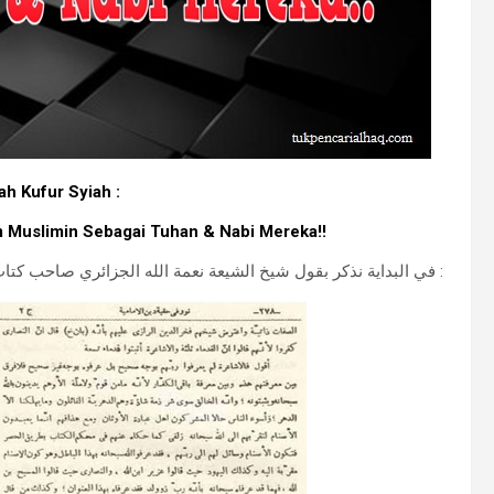
ah Kufur Syiah :
m Muslimin Sebagai Tuhan & Nabi Mereka!!
في البداية نذكر بقول شيخ الشيعة نعمة الله الجزائري صاحب كتاب (الأنوارالنعمانية) :