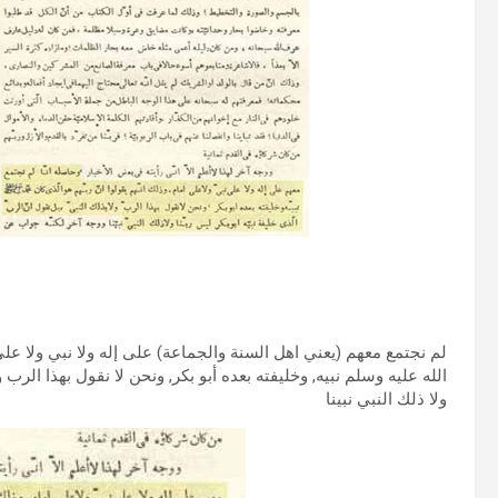
الله عليه وسلم نبيه, وخليفته بعده أبو بكر, ونحن لا نقول بهذا الرب 
ولا ذلك النبي نبينا