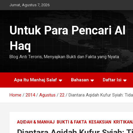
Skip
Jumat, Agustus 7, 2026
to
content
Untuk Para Pencari Al
Haq
Blog Anti Teroris, Menyajikan Bukti dan Fakta yang Nyata
Apa Itu Manhaj Salaf
Bahasan
Daftar Isi
Home
2014
Agustus
22
Diantara Aqidah Kufur Syiah: Ti
AQIDAH & MANHAJ
BUKTI & FAKTA
KESAKSIAN
KRITIKAN
Diantara Aqidah Kufur Syiah: 