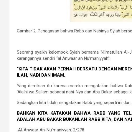
Gambar 2. Penegasan bahwa Rabb dan Nabinya Syiah berb
Seorang syaikh kelompok Syiah bernama Ni’matullah Al-J
karangannya sendiri “al Anwaar an Nu’maniyyah”:
“KITA TIDAK AKAN PERNAH BERSATU DENGAN MERE
ILAH, NABI DAN IMAM.
Yang demikian itu karena mereka mengatakan bahwa Ra
‘Alaihi wa Sallam sebagai nabi-Nya dan Abu Bakar sebagai k
Sedangkan kita tidak mengatakan Rabb yang seperti ini dan ti
BAHKAN KITA KATAKAN BAHWA RABB YANG TELA
ADALAH ABU BAKAR BUKANLAH RABB KITA, DAN NAB
Al-Anwaar An-Nu’maniyyah: 2/278