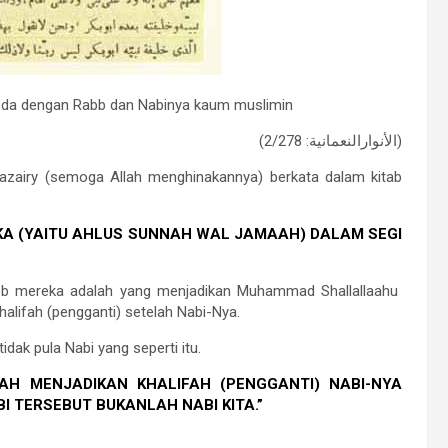
eda dengan Rabb dan Nabinya kaum muslimin
(الأنوارالنعمانية: 2/278)
azairy (semoga Allah menghinakannya) berkata dalam kitab
KA (YAITU AHLUS SUNNAH WAL JAMAAH) DALAM SEGI
bb mereka adalah yang menjadikan Muhammad Shallallaahu
halifah (pengganti) setelah Nabi-Nya.
dak pula Nabi yang seperti itu.
H MENJADIKAN KHALIFAH (PENGGANTI) NABI-NYA
I TERSEBUT BUKANLAH NABI KITA.”