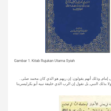
Gambar 1. Kitab Rujukan Utama Syiah
…لم نجتمع معهم (يعني اهل السنة والجماعة) على إله ولا نبي ولا على إمام, وذلك أنهم يقولون: إن ربهم هو الذي كان محمد صلى
ولا بذلك النبي, بل نقول إن الرب الذي خليفة نبيه أبو بكرليسربنا