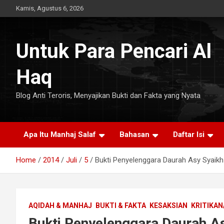
Skip
Kamis, Agustus 6, 2026
to
content
Untuk Para Pencari Al
Haq
Blog Anti Teroris, Menyajikan Bukti dan Fakta yang Nyata
Apa Itu Manhaj Salaf
Bahasan
Daftar Isi
Home
2014
Juli
5
Bukti Penyelenggara Daurah Asy Syaikh 
AQIDAH & MANHAJ
BUKTI & FAKTA
KESAKSIAN
KRITIKAN
Bukti Penyelenggara Daurah As