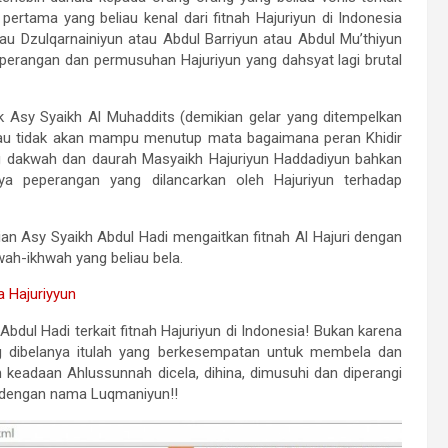
pertama yang beliau kenal dari fitnah Hajuriyun di Indonesia
tau Dzulqarnainiyun atau Abdul Barriyun atau Abdul Mu’thiyun
erangan dan permusuhan Hajuriyun yang dahsyat lagi brutal
 Asy Syaikh Al Muhaddits (demikian gelar yang ditempelkan
liau tidak akan mampu menutup mata bagaimana peran Khidir
 dakwah dan daurah Masyaikh Hajuriyun Haddadiyun bahkan
a peperangan yang dilancarkan oleh Hajuriyun terhadap
ian Asy Syaikh Abdul Hadi mengaitkan fitnah Al Hajuri dengan
h-ikhwah yang beliau bela.
 Hajuriyyun
dul Hadi terkait fitnah Hajuriyun di Indonesia! Bukan karena
g dibelanya itulah yang berkesempatan untuk membela dan
keadaan Ahlussunnah dicela, dihina, dimusuhi dan diperangi
l dengan nama Luqmaniyun!!