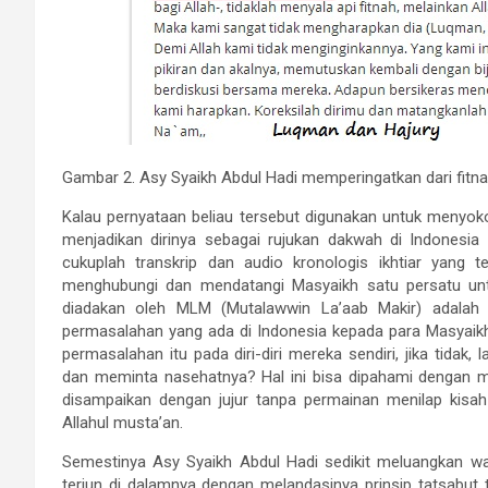
Gambar 2. Asy Syaikh Abdul Hadi memperingatkan dari fitna
Kalau pernyataan beliau tersebut digunakan untuk menyo
menjadikan dirinya sebagai rujukan dakwah di Indonesi
cukuplah transkrip dan audio kronologis ikhtiar yang
menghubungi dan mendatangi Masyaikh satu persatu unt
diadakan oleh MLM (Mutalawwin La’aab Makir) adalah 
permasalahan yang ada di Indonesia kepada para Masyaikh
permasalahan itu pada diri-diri mereka sendiri, jika tida
dan meminta nasehatnya? Hal ini bisa dipahami dengan mu
disampaikan dengan jujur tanpa permainan menilap kisah 
Allahul musta’an.
Semestinya Asy Syaikh Abdul Hadi sedikit meluangkan wa
terjun di dalamnya dengan melandasinya prinsip tatsabut t