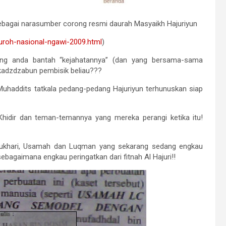
bagai narasumber corong resmi daurah Masyaikh Hajuriyun
uroh-nasional-ngawi-2009.html
)
yang anda bantah “kejahatannya” (dan yang bersama-sama
kadzdzabun pembisik beliau???
uhaddits tatkala pedang-pedang Hajuriyun terhunuskan siap
hidir dan teman-temannya yang mereka perangi ketika itu!
 Bukhari, Usamah dan Luqman yang sekarang sedang engkau
ebagaimana engkau peringatkan dari fitnah Al Hajuri!!