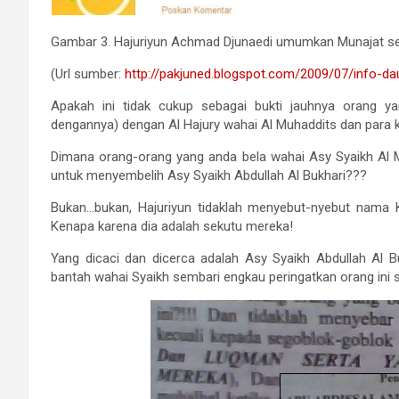
Gambar 3. Hajuriyun Achmad Djunaedi umumkan Munajat se
(Url sumber:
http://pakjuned.blogspot.com/2009/07/info-da
Apakah ini tidak cukup sebagai bukti jauhnya orang 
dengannya) dengan Al Hajury wahai Al Muhaddits dan para 
Dimana orang-orang yang anda bela wahai Asy Syaikh Al M
untuk menyembelih Asy Syaikh Abdullah Al Bukhari???
Bukan…bukan, Hajuriyun tidaklah menyebut-nyebut nama K
Kenapa karena dia adalah sekutu mereka!
Yang dicaci dan dicerca adalah Asy Syaikh Abdullah Al
bantah wahai Syaikh sembari engkau peringatkan orang ini s