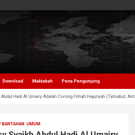
Download
Maktabah
Pena Pengunjung
Abdul Hadi Al Umairy Adalah Corong Fitnah Hajuriyah (Tatsabut, Ant
/ BANTAHAN
UMUM
y Syaikh Abdul Hadi Al Umairy