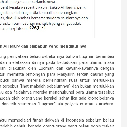
h Al Hajury
dan siapapun yang mengikutinya
kong pernyataan beliau sebelumnya bahwa Luqman berambisi
a dan meletakkan dirinya pada kedudukan para ulama, maka
 telah dilakukan oleh Luqman dan kawan-kawannya dengan
uk meminta bimbingan para Masyaikh terkait daurah yang
bukti bahwa mereka berkeinginan kuat untuk merujukkan
 tersebut (lihat makalah sebelumnya) dan bukan merujukkan
k, lalu apa faidahnya mereka menghubungi para ulama tersebut
dah oleh orang yang berakal sehat jika saja kronologisnya
dan trik stuntman “Luqman” ala poly-tikus atau sutradara.
ktu mempelajari fitnah dakwah di Indonesia sebelum beliau
erlebih dahulu kepada orang-orang yang beliau vonis terkait