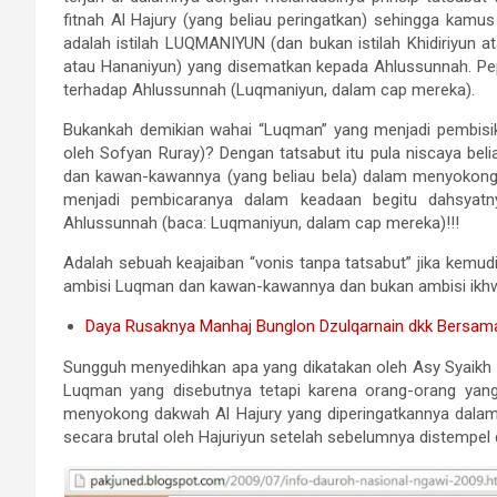
fitnah Al Hajury (yang beliau peringatkan) sehingga kamus 
adalah istilah LUQMANIYUN (dan bukan istilah Khidiriyun a
atau Hananiyun) yang disematkan kepada Ahlussunnah. Pep
terhadap Ahlussunnah (Luqmaniyun, dalam cap mereka).
Bukankah demikian wahai “Luqman” yang menjadi pembisik
oleh Sofyan Ruray)? Dengan tatsabut itu pula niscaya be
dan kawan-kawannya (yang beliau bela) dalam menyokong
menjadi pembicaranya dalam keadaan begitu dahsyatny
Ahlussunnah (baca: Luqmaniyun, dalam cap mereka)!!!
Adalah sebuah keajaiban “vonis tanpa tatsabut” jika kemud
ambisi Luqman dan kawan-kawannya dan bukan ambisi ikhwa
Daya Rusaknya Manhaj Bunglon Dzulqarnain dkk Bersama
Sungguh menyedihkan apa yang dikatakan oleh Asy Syaikh Ab
Luqman yang disebutnya tetapi karena orang-orang yan
menyokong dakwah Al Hajury yang diperingatkannya dalam 
secara brutal oleh Hajuriyun setelah sebelumnya distempe