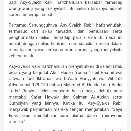
Jadi Asy-Syaikh Rabi’ hafizhahullah bersabar terhadap
orang-orang yang menyelisihi itu sekian lamanya adalah
karena beberapa sebab:
Pertama: Sesungguhnya Asy-Syaikh Rabi’ hafizhahullah,
termasuk dari sikap tawadhu’ dan pemuliaan serta
penghormatan beliau terhadap para ulama di masa ini
adalah dengan beliau tidak ingin mendahului mereka dalam
menetapkan vonis terhadap orang-orang yang menyelisihi
kebenaran itu.
Asy-Syaikh Rabi’ hafizhahullah menyebutkan di dalam kitab
beliau yang berjudul Abul Hasan Yudaafi’u bil Baathil wal
Udwaan ‘anil Ikhwaan wa Du’aati Huriyyati wa Wihdatil
Adyaan hal. 129-130 bahwa Mahmud Al-Haddad dan Abdul
Lathif Basymil telah meminta beliau sejak dahulu agar
mentabdi’ Safar Hawaly dan Salman Al-Audah serta
Quthbiyah yang lainnya. Ketika itu Asy-Syaikh Rabi’
menjawab permintaan mereka dengan mengatakan: “Saya
tidak akan mendahului para ulama dalam memvonis
mereka.”