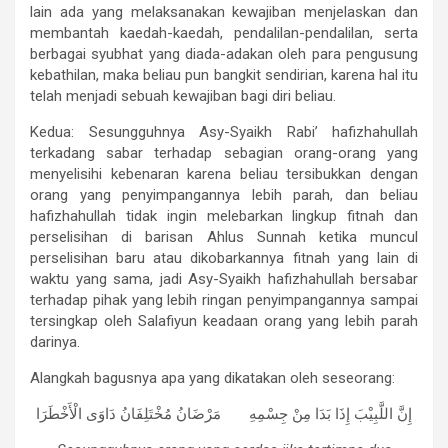
lain ada yang melaksanakan kewajiban menjelaskan dan
membantah kaedah-kaedah, pendalilan-pendalilan, serta
berbagai syubhat yang diada-adakan oleh para pengusung
kebathilan, maka beliau pun bangkit sendirian, karena hal itu
telah menjadi sebuah kewajiban bagi diri beliau.
Kedua: Sesungguhnya Asy-Syaikh Rabi’ hafizhahullah
terkadang sabar terhadap sebagian orang-orang yang
menyelisihi kebenaran karena beliau tersibukkan dengan
orang yang penyimpangannya lebih parah, dan beliau
hafizhahullah tidak ingin melebarkan lingkup fitnah dan
perselisihan di barisan Ahlus Sunnah ketika muncul
perselisihan baru atau dikobarkannya fitnah yang lain di
waktu yang sama, jadi Asy-Syaikh hafizhahullah bersabar
terhadap pihak yang lebih ringan penyimpangannya sampai
tersingkap oleh Salafiyun keadaan orang yang lebih parah
darinya.
Alangkah bagusnya apa yang dikatakan oleh seseorang:
إِنَّ اللَّبِيْبَ إِذَا بَدَا مِنْ جِسْمِهِ مَرْضَانُ مُخْتَلِفَانُ دَاوَى الْأَخْطَرَا