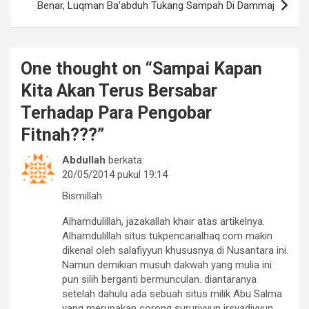
Benar, Luqman Ba’abduh Tukang Sampah Di Dammaj
One thought on “
Sampai Kapan
Kita Akan Terus Bersabar
Terhadap Para Pengobar
Fitnah???
”
Abdullah
berkata:
20/05/2014 pukul 19:14
Bismillah
Alhamdulillah, jazakallah khair atas artikelnya.
Alhamdulillah situs tukpencarialhaq.com makin
dikenal oleh salafiyyun khususnya di Nusantara ini.
Namun demikian musuh dakwah yang mulia ini
pun silih berganti bermunculan. diantaranya
setelah dahulu ada sebuah situs milik Abu Salma
yang merupakan corong sururiyyun irsyadiyyun,