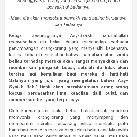
Sesungguhnya orang yang cerdas jika tertimpa dua
penyakit di badannya
Maka dia akan mengobati penyakit yang paling berbahaya
dari keduanya
Ketiga: Sesungguhnya Asy-Syaikh hafizhahullah
menyabarkan diri beliau dalam menghadapi berbagai
penyimpangan orang-orang yang menyelisihi kebenaran,
karena beliau mengetahui
bahwa bantahan atau vonis
beliau terhadap mereka akan sangat menyakitkan dan
memberikan pengaruh besar, setelah itu tidak akan
tersisa lagi kemuliaan bagi mereka di hati-hati
Salafiyun yang jujur yang mengetahui bahwa Asy-
Syaikh Rabi’ tidak akan membicarakan orang-orang
kecuali berdasarkan ilmu, keadilan, dalil, bukti, dan
sumber-sumber yang terpercaya.
Oleh karena inilah maka beliau hafizhahullah sebelum
memvonis orang-orang yang menyimpang dan
membantah mereka, terkadang beliau membuka pintu
bantahan terhadap mereka bagi selain beliau dari Masayikh
yang mulia yang keilmuannya di bawah beliau atau para