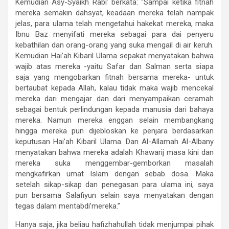
Kemudian Asy-Syaikh Rabi’ berkata: “Sampai ketika fitnah
mereka semakin dahsyat, keadaan mereka telah nampak
jelas, para ulama telah mengetahui hakekat mereka, maka
Ibnu Baz menyifati mereka sebagai para dai penyeru
kebathilan dan orang-orang yang suka mengail di air keruh.
Kemudian Hai’ah Kibaril Ulama sepakat menyatakan bahwa
wajib atas mereka -yaitu Safar dan Salman serta siapa
saja yang mengobarkan fitnah bersama mereka- untuk
bertaubat kepada Allah, kalau tidak maka wajib mencekal
mereka dari mengajar dan dari menyampaikan ceramah
sebagai bentuk perlindungan kepada manusia dari bahaya
mereka. Namun mereka enggan selain membangkang
hingga mereka pun dijebloskan ke penjara berdasarkan
keputusan Hai’ah Kibaril Ulama. Dan Al-Allamah Al-Albany
menyatakan bahwa mereka adalah Khawarij masa kini dan
mereka suka menggembar-gemborkan masalah
mengkafirkan umat Islam dengan sebab dosa. Maka
setelah sikap-sikap dan penegasan para ulama ini, saya
pun bersama Salafiyun selain saya menyatakan dengan
tegas dalam mentabdi’mereka.”
Hanya saja, jika beliau hafizhahullah tidak menjumpai pihak