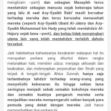
mengilzam –pent)
dan sebagian Masayikh terus
mentahdzir sebagian manusia sejak beberapa tahun
yang lalu di saat Asy-Syaikh Rabi’ masih bersabar
terhadap mereka dan terus berusaha menasehati
mereka (seperti Asy-Syaikh Ubaid Al-Jabiry dan Asy-
Syaikh Muhammad bin Hady yang telah mentahdzir Al-
Hajury sejak lama –pent),
dan beliau tidak mengingkari
ulama lain yang telah mentahdzir terlebih dahulu
tersebut
.
Jadi hakekatnya bahwasanya kesabaran walaupun hal itu
merupakan perkara yang dituntut dalam rangka
melunakkan hati, memberi udzur, menjaga ukhuwah dan
keakraban, dan melenyapkan perpecahan dan fitnah yang
terjadi di tengah-tengah Ahlus Sunnah,
hanya saja
terlambatnya tahdzir terhadap orang-orang yang
menyelisihi kebenaran itu hingga sekian lama
seringnya menjadi sebab semakin kokohnya mereka
dan semakin kuatnya pengaruh mereka serta
menjadikan mereka mempengaruhi sekian banyak para
pemuda yang dekat dengan mereka
. Jadi harus
memperhatikan dua perkara ini.