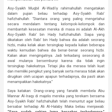
Asy-Syaikh Muqbil Al-Wadi’iy rahimahullah mengatakan
dalam pujian beliau terhadap Asy-Syaikh Rabi’
hafizhahullah: “Diantara orang yang paling mengetahui
secara mendalam tentang kelompok-kelompok dan
membantah kesesatan mereka di masa ini adalah Al-Akh
Asy-Syaikh Rabi’ bin Hady hafizhahullah. Siapa yang
dikatakan oleh Rabi’ bin Hady bahwa dia adalah seorang
hizbi, maka kelak akan tersingkap kepada kalian beberapa
waktu kemudian bahwa dia benar-benar seorang hizbi.
Kalian akan mengingatnya. Jadi terkadang seseorang di
awal mulanya bersembunyi karena dia tidak ingin
tersingkap hakekatnya. Tetapi jika dia merasa telah kuat
dan memiliki pengikut yang banyak serta merasa tidak akan
dirugikan oleh ucapan apapun terhadapnya, dia pasti akan
menampakkan hakekatnya.”
Saya katakan: Orang-orang yang fanatik membela Abu
Mannar Al-Iraqy di majelis mereka yang terekam bersama
Asy-Syaikh Rabi’ hafizhahullah telah menuntut agar beliau
bersabar terhadap Ali Al-Halaby. Maka beliau menjawab:
“Saya sudah sekian lama bersabar terhadapnya.”