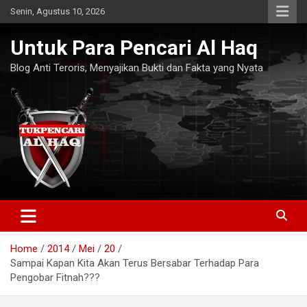
Skip
Senin, Agustus 10, 2026
to
content
Untuk Para Pencari Al Haq
Blog Anti Teroris, Menyajikan Bukti dan Fakta yang Nyata
Home
2014
Mei
20
Sampai Kapan Kita Akan Terus Bersabar Terhadap Para
Pengobar Fitnah???