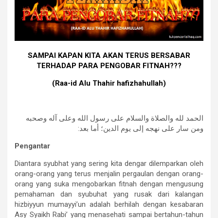
SAMPAI KAPAN KITA AKAN TERUS BERSABAR
TERHADAP PARA PENGOBAR FITNAH???
(Raa-id Alu Thahir hafizhahullah)
ﺍﻟﺤﻤﺪ ﻟﻠﻪ ﻭﺍﻟﺼﻼﺓ ﻭﺍﻟﺴﻼﻡ ﻋﻠﻰ ﺭﺳﻮﻝ الله ﻭﻋﻠﻰ ﺁﻟﻪ ﻭﺻﺤﺒﻪ
ﻭﻣﻦ ﺳﺎﺭ ﻋﻠﻰ ﻧﻬﺠﻪ ﺇﻟﻰ ﻳﻮﻡ ﺍﻟﺪﻳﻦ؛ ﺃﻣﺎ ﺑﻌﺪ:
Pengantar
Diantara syubhat yang sering kita dengar dilemparkan oleh
orang-orang yang terus menjalin pergaulan dengan orang-
orang yang suka mengobarkan fitnah dengan mengusung
pemahaman dan syubuhat yang rusak dari kalangan
hizbiyyun mumayyi’un adalah berhilah dengan kesabaran
Asy Syaikh Rabi’ yang menasehati sampai bertahun-tahun