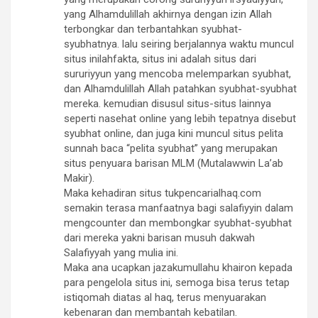
yang Alhamdulillah akhirnya dengan izin Allah
terbongkar dan terbantahkan syubhat-
syubhatnya. lalu seiring berjalannya waktu muncul
situs inilahfakta, situs ini adalah situs dari
sururiyyun yang mencoba melemparkan syubhat,
dan Alhamdulillah Allah patahkan syubhat-syubhat
mereka. kemudian disusul situs-situs lainnya
seperti nasehat online yang lebih tepatnya disebut
syubhat online, dan juga kini muncul situs pelita
sunnah baca “pelita syubhat” yang merupakan
situs penyuara barisan MLM (Mutalawwin La’ab
Makir).
Maka kehadiran situs tukpencarialhaq.com
semakin terasa manfaatnya bagi salafiyyin dalam
mengcounter dan membongkar syubhat-syubhat
dari mereka yakni barisan musuh dakwah
Salafiyyah yang mulia ini.
Maka ana ucapkan jazakumullahu khairon kepada
para pengelola situs ini, semoga bisa terus tetap
istiqomah diatas al haq, terus menyuarakan
kebenaran dan membantah kebatilan.