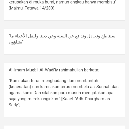
kerusakan di muka bumi, namun engkau hanya membisu”
(Majmu’ Fatawa 14/280)
"سنناطح ونجادل وندافع عن السنة وعن ديننا وليقل الأعداء ما
يشاؤون"
Al-Imam Muqbil Al-Wadi'iy rahimahullah berkata:
"Kami akan terus menghadang dan membantah
(kesesatan) dan kami akan terus membela as-Sunnah dan
agama kami. Dan silahkan para musuh mengatakan apa
saja yang mereka inginkan." [Kaset "Adh-Dhargham as-
Sady"]