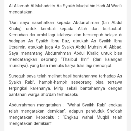
Al Allamah Al Muhaddits As Syaikh Muqbil bin Hadi Al Wadi’i
mengatakan :
“Dan saya nasehatkan kepada Abdurrahman (bin Abdul
Khaliq) untuk kembali kepada Allah dan bertaubat.
Kemudian dia ambil lagi kitabnya dan bersimpuh belajar di
hadapan As Syaikh Ibnu Baz, ataukah As Syaikh Ibnu
Utsaimin, ataukah juga As Syaikh Abdul Muhsin Al Abbad.
Saya menantang Abdurrahman Abdul Khaliq untuk bisa
mendatangkan seorang “Thalibul Ilmi” (dari kalangan
muridnya), yang bisa menulis karya tulis lagi menonjol.
Sungguh saya telah melihat hasil bantahannya terhadap As
Syaikh Rabi’, hampir-hampir seseorang bisa tertawa
terpingkal karenanya. Mirip sekali bantahannya dengan
bantahan warga Sho’dah terhadapku.
Abdurrahman mengatakan : “Wahai Syaikh Rabi’ engkau
telah mengatakan demikian”, adapun penduduk Sho’dah
mengatakan kepadaku : “Engkau wahai Muqbil telah
mengatakan demikian”.