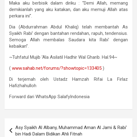
Maka aku berbisik dalam diriku : “Demi Allah, memang
demikianlah yang aku katakan, dan aku memuji Allah atas
perkara ini”.
Dia (Abdurrahman Abdul Khaliq) telah membantah As
Syaikh Rabi’ dengan bantahan rendahan, rapuh, tendensius.
Semoga Allah membalas Saudara kita Rabi’ dengan
kebaikan”.
~Tuhfatul Mujib ‘Ala Asilatil Hadhir Wal Gharib. Hal.94~
(
www.sahab.net/forums/?
showtopic=133405
)
Di terjemah oleh Ustadz Hamzah Rifai La Firlaz
Hafizhahulloh
Forward dari WhatsApp SalafyIndonesia
Navigasi
Asy Syaikh Al Albany, Muhammad Aman Al Jami & Rabi’
pos
bin Hadi Dalam Bidikan Ahli Fitnah