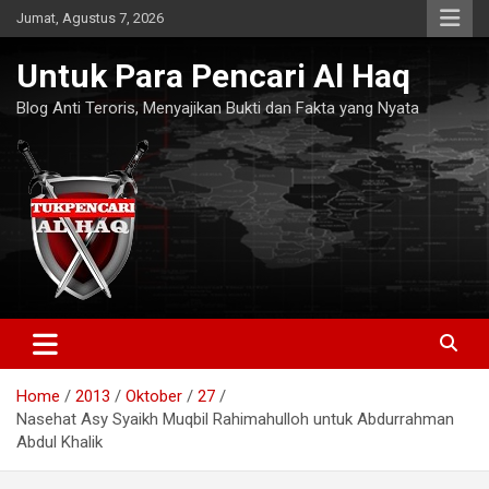
Skip
Jumat, Agustus 7, 2026
to
content
Untuk Para Pencari Al Haq
Blog Anti Teroris, Menyajikan Bukti dan Fakta yang Nyata
Home
2013
Oktober
27
Nasehat Asy Syaikh Muqbil Rahimahulloh untuk Abdurrahman
Abdul Khalik