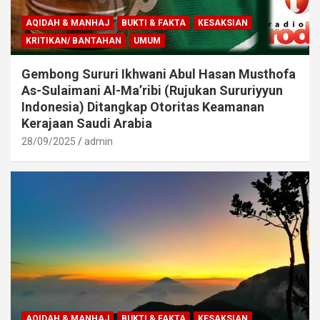
AQIDAH & MANHAJ
BUKTI & FAKTA
KESAKSIAN
KRITIKAN/ BANTAHAN
UMUM
Gembong Sururi Ikhwani Abul Hasan Musthofa
As-Sulaimani Al-Ma’ribi (Rujukan Sururiyyun
Indonesia) Ditangkap Otoritas Keamanan
Kerajaan Saudi Arabia
28/09/2025
admin
AQIDAH & MANHAJ
BUKTI & FAKTA
KESAKSIAN