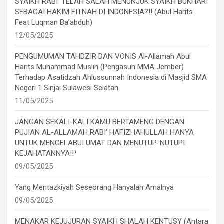
SYAIKH RABI’ TELAH SALAH MENUNJUK SYAIKH BUKHARI
SEBAGAI HAKIM FITNAH DI INDONESIA?!! (Abul Harits
Feat Luqman Ba’abduh)
12/05/2025
PENGUMUMAN TAHDZIR DAN VONIS Al-Allamah Abul
Harits Muhammad Muslih (Pengasuh MMA Jember)
Terhadap Asatidzah Ahlussunnah Indonesia di Masjid SMA
Negeri 1 Sinjai Sulawesi Selatan
11/05/2025
JANGAN SEKALI-KALI KAMU BERTAMENG DENGAN
PUJIAN AL-ALLAMAH RABI’ HAFIZHAHULLAH HANYA
UNTUK MENGELABUI UMAT DAN MENUTUP-NUTUPI
KEJAHATANNYA!!¹
09/05/2025
Yang Mentazkiyah Seseorang Hanyalah Amalnya
09/05/2025
MENAKAR KEJUJURAN SYAIKH SHALAH KENTUSY (Antara