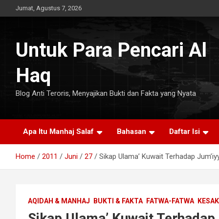
Skip
Jumat, Agustus 7, 2026
to
content
Untuk Para Pencari Al
Haq
Blog Anti Teroris, Menyajikan Bukti dan Fakta yang Nyata
Apa Itu Manhaj Salaf
Bahasan
Daftar Isi
Home
2011
Juni
27
Sikap Ulama’ Kuwait Terhadap Jum’iyy
AQIDAH & MANHAJ
BUKTI & FAKTA
FATWA-FATWA
KESAK
Sikap Ulama’ Kuwait Terhadap 