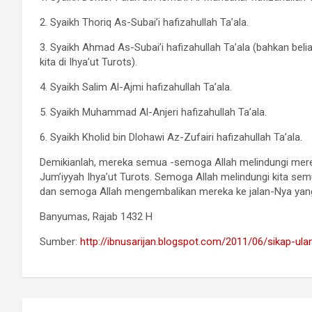
2. Syaikh Thoriq As-Subai’i hafizahullah Ta’ala.
3. Syaikh Ahmad As-Subai’i hafizahullah Ta’ala (bahkan bel
kita di Ihya’ut Turots).
4. Syaikh Salim Al-Ajmi hafizahullah Ta’ala.
5. Syaikh Muhammad Al-Anjeri hafizahullah Ta’ala.
6. Syaikh Kholid bin Dlohawi Az-Zufairi hafizahullah Ta’ala.
Demikianlah, mereka semua -semoga Allah melindungi mere
Jum’iyyah Ihya’ut Turots. Semoga Allah melindungi kita se
dan semoga Allah mengembalikan mereka ke jalan-Nya yang
Banyumas, Rajab 1432 H
Sumber:
http://ibnusarijan.blogspot.com/2011/06/sikap-ul
Navigasi