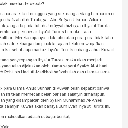
olak nasehat tersebut?!
eh saudara kita dari Inggris yang sekarang sedang bermuqim di
ri hafizahullah Ta’ala, ya…Abu Sufyan Utsman Wiliam
ok yang ada pada tubuh Jum’iyyah hizbiyyah Ihya’ut Turots
i pembesar-pembesar Ihya’ut Turots bercokol rasa
thon. Mereka rupanya tidak tahu atau pura-pura tidak tahu
lah satu keluarga dari pihak kerajaan telah mewaqafkan
reka, sebut saja markaz Ihya’ut Turots cabang Jahra-Kuwait.
ntang penyimpangan Ihya’ut Turots, maka akan menjadi
 yang telah dijelaskan oleh ulama seperti Syaikh Al-Albani
aikh Robi’ bin Hadi Al-Madkholi hafizahullah dan ulama-ulama
s- para ulama Ahlus Sunnah di Kuwait telah sepakat bahwa
yah ini telah memecah belah barisan salafiyin dimanapun,
ran yang disampaikan oleh Syaikh Muhammad Al-Anjeri
 salafiyin Kuwait akan bahaya Jum’iyyah Ihya’ut Turots ini.
i maksudkan adalah sebagai berikut;
a’ala.