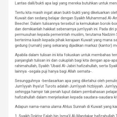
Lantas dalil/bukti apa lagi yang mereka butuhkan untuk men
Tentu kita masih ingat akan bukti-bukti yang dikeluarkan ol
Kuwait dan sedang belajar dengan Syaikh Muhammad Al-Anje
Beecher. Dalam tulisannya tersebut ia kemukakan borok-bor
dan demikianlah hakikat sebenarnya jum’iyyah ini. Pada dir
permusuhan kepada pemerintah muslim, terutama Nadzim Sul
berterima kasih kepada pihak kerajaan Kuwait yang mana sa
gedung (rumah) yang sekarang dijadikan markaz (kantor) me
Apabila dalam tulisan ini kita fokuskan untuk membahas te
panjanglah tulisan ini dan cukuplah bagi kita dengan apa-apa
rahimahullah, Syaikh ‘Ubaid Al-Jabiri hafizahullah, serta Sy
lainnya -segala puji hanya bagi Allah semata-.
Sesungguhnya -berdasarkan apa yang diketahui oleh penuli
Jum’iyyah Ihya’ut Turots adalah Jum’iyyah hizbiyyah. Jum’iy
sehingga hampir tak penah luput dalam pembahasan pelaja
hafizahullah dalam menjelaskan kepada saudara-saudara kita
Adapun nama-nama ulama Ahlus Sunnah di Kuwait yang kam
1. Syaikh Doktor Falah bin Isma’il Al-Mandakar hafizahullah T