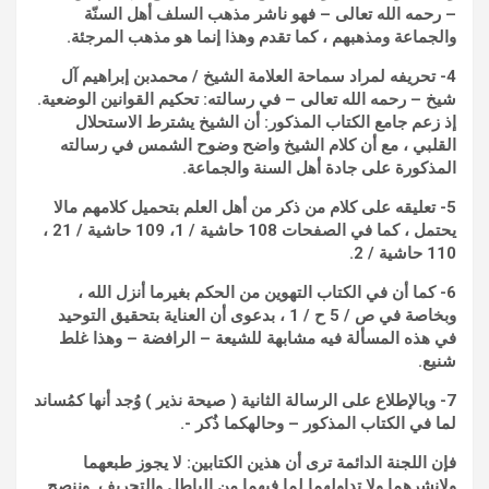
– رحمه الله تعالى – فهو ناشر مذهب السلف أهل السنّة
والجماعة ومذهبهم ، كما تقدم وهذا إنما هو مذهب المرجئة.
4- تحريفه لمراد سماحة العلامة الشيخ / محمدبن إبراهيم آل
شيخ – رحمه الله تعالى – في رسالته: تحكيم القوانين الوضعية.
إذ زعم جامع الكتاب المذكور: أن الشيخ يشترط الاستحلال
القلبي ، مع أن كلام الشيخ واضح وضوح الشمس في رسالته
المذكورة على جادة أهل السنة والجماعة.
5- تعليقه على كلام من ذكر من أهل العلم بتحميل كلامهم مالا
يحتمل ، كما في الصفحات 108 حاشية / 1، 109 حاشية / 21 ،
110 حاشية / 2.
6- كما أن في الكتاب التهوين من الحكم بغيرما أنزل الله ،
وبخاصة في ص / 5 ح / 1 ، بدعوى أن العناية بتحقيق التوحيد
في هذه المسألة فيه مشابهة للشيعة – الرافضة – وهذا غلط
شنيع.
7- وبالإطلاع على الرسالة الثانية ( صيحة نذير ) وُجد أنها كمُساند
لما في الكتاب المذكور – وحالهكما ذُكر -.
فإن اللجنة الدائمة ترى أن هذين الكتابين: لا يجوز طبعهما
ولانشرهما ولا تداولهما لما فيهما من الباطل والتحريف. وننصح