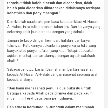
tersebut tidak boleh dicetak dan disebarkan, tidak
boleh pula diedarkan dikarenakan didalamnya terdapat
kebathilan dan penyimpangan.”
Demikianlah saudaraku pembaca keadaan kitab Ali Hasan
Al-Halabi, ini ia tulis bertahun-tahun lalu. Dan karyanya yang
sekarang tidak jauh berbeda dengan yang dahulu….
Jangan terkeco dengan keilmuan, hafalan, dan karya
tulisnya…. Patokannya bukanlah ia punya karya tulis yang
banyak atau punya hafalan yang kuat. Tetapi, sesuaikah
aqidah, manhaj, dan amalannya dengan aqidah salafush
shalih?
Sebagai penutup, Lajnah Daimah memberikan nasehat
kepada Ali Hasan Al-Halabi dengan nasehat seorang ayah
kepada anaknya.
“Dan kami menasehati penulis dua buku itu untuk
betaqwa kepada Allah pada dirinya dan pada kaum
muslimin. Terkhusus para pemudanya.
Dan agar ia bersungguh-sungguh dalam menimbah