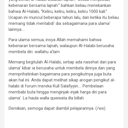
kebenaran bersama lajnah.” bahkan beliau menekankan
bahwa Al-Halabi, “Keliru, keliru, keliru, keliru 1000 kali.”
Ucapan ini muncul beberapa tahun lalu, dan ketika itu beliau
memang tidak mentabdi’ dia sebagaimana para ulama’
lainnya….
Para ulama semua, insya Allah memahami bahwa
kebenaran bersama lajnah, walaupun Al-Halabi berusaha
membela diri. wallahu a’lam
Memang begitulah Al-Halabi, setiap ada nasehat dari para
ulama’ kibar ia berusaha untuk membela dirinya dan yang
memprihatinkan bagaimana para pengikutnya juga buta
akan hal ini. Anda dapat melihat sikap arogan pengikut al-
halabi di forum mereka Kull Salafiyyin…. Pembelaan
membabi buta hingga menginjak-injak harga diri para
ulama’. La haula walla quwwata illa billah.
Demikian, semoga dapat diambil pelajarannya. (/ws)