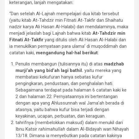
keterangan, lanjah mengatakan:
“Dan setelah Al-Lajnah mempelajari dua kitab tersebut
(yaitu kitab At-Tahdzir min Fitnati At-Takfir dan Shaihatu
nadzir karya Ali Hasan Al-Halabi) dan mendalaminya, maka
menjadi jelaslah bagi Lajnah bahwa kitab
At-Tahdzir min
Fitnati At-Takfir
yang ditulis oleh Ali Hasan Al-Halabi dan
ia menukilkan pernyataan para ulama’ di muqoddimah dan
catatan kaki,
mengandung hal-hal berikut
:
Penulis membangun (tulisannya itu) di atas
madzhab
murji’ah yang bid’ah lagi bathil.
yaitu mereka yang
membatasi kekufuran hanya sebatas kufur
pengingkaran, pendustaan, dan penghalalan hati.
Sebagaimana terdapat pada halaman 6 catatan kaki ke
2 dan halaman 22. Pernyataannya ini bertentangan
dengan apa yang Ahlussunnah wal Jama’ah berada di
atasnya, yaitu bahwa kufur bisa terjadi dengan
keyakinan, ucapan, perbuatan, dan keraguan.
tahrifnya (membelokkan maksud) dalam menukil dari
Ibnu Katsir
rahimahullah
dalam Al-Bidayah wan Nihayah
13/18. Dimana ia menyebutkan pada catatan kakinya