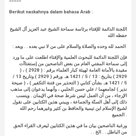
=====
Berikut naskahnya dalam bahasa Arab :
اللجنة الدائمة للإفتاء برئاسة سماحة الشيخ عبد العزيز آل الشيخ
حفظه الله
الحمد لله وحده والصلاة والسلام على من لا نبي بعده . . وبعد :
فإن اللجنة الدائمة للبحوث العلمية والإفتاء اطلعت على ما ورد
إلى سماحة المفتي العام من بعض الناصحين من إستفتاآت
مقيدة بالأمانة العامة لهيئة كبار العلماء برقم : ( 2928 ) ، (
2929 ) بتاريخ : 13 / 5 / 1421 هـ. ورقم ( 2929 ) وتاريخ 13 /
5 / 1421 هـ. بشأن كتابي ( التحذير من فتنة التكفير ) ، ( صيحة
نذير ) لجامعهما / علي حسن الحلبي ، وأنهما يدعوان إلى مذهب
الإرجاء ، من أن العمل ليس شرط صحة في الإيمان . وينسب
ذلك إلى أهل السنّة والجماعة ، ويبني هذين الكتابين على نقول
لشيخ الإسلام ابن تيمية والحافظ بن كثير وغيرهما رحم الله
الجميع
.
ورغبة الناصحين بيان ما في هذين الكتابين ليعرف القراء الحق
من الباطل . . الخ . .