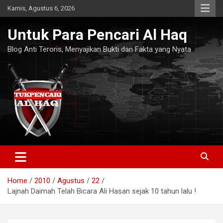
Skip
Kamis, Agustus 6, 2026
to
content
Untuk Para Pencari Al Haq
Blog Anti Teroris, Menyajikan Bukti dan Fakta yang Nyata
Home
2010
Agustus
22
Lajnah Daimah Telah Bicara Ali Hasan sejak 10 tahun lalu !