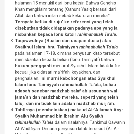
halaman 15 menukil dari Ibnu katsir: Bahwa Genghis
Khan mengklaim tentang (Qanun) Yasiq berasal dari
Allah dan bahwa inilah sebab kekufuran mereka.”
Ternyata ketika di ruju’ ke referensi yang telah
disebutkan tidak didapatkan padanya apa yang ia
nisbahkan kepada Ibnu katsir
rahimahullah Ta’ala.
Taqowwulnya (Bualan dan ucapan dusta) atas
Syaikhul Islam Ibnu Taimiyyah
rahimahullah Ta’ala
pada halaman 17-18, dimana penyusun kitab tersebut
menisbahkan kepada beliau (Ibnu Taimiyah) bahwa
hukum pengganti
menurut Syaikhul Islam tidak kufur
kecuali jika didasari ma’rifah, keyakinan, dan
penghalalan.
Ini murni kebohongan atas Syaikhul
Islam Ibnu Taimiyyah rahimahullah Ta’ala, beliau
adapah penebar madzhab salaf ahlussunnah wal
jama’ah dan madzhab mereka. seperti yang telah
lalu, dan ini tidak lain adalah madzhab murji’ah.
Tahfirnya (membelokkan) maksud Al-’Allamah Asy-
Syaikh Muhammad bin Ibrahim Alu Syaikh
rahimahullah Ta’ala
dalam risalahnya: Tahkimul Qawanin
Al-Wadh’iyah. Dimana penyusun kitab tersebut (Ali Al-