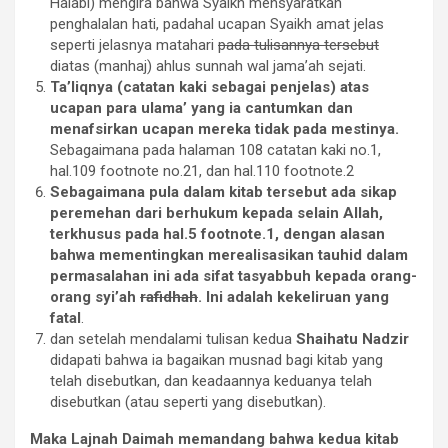
Halabi) mengira bahwa Syaikh mensyaratkan
penghalalan hati, padahal ucapan Syaikh amat jelas
seperti jelasnya matahari
pada tulisannya tersebut
diatas (manhaj) ahlus sunnah wal jama’ah sejati.
Ta’liqnya (catatan kaki sebagai penjelas) atas
ucapan para ulama’ yang ia cantumkan dan
menafsirkan ucapan mereka tidak pada mestinya.
Sebagaimana pada halaman 108 catatan kaki no.1,
hal.109 footnote no.21, dan hal.110 footnote.2
Sebagaimana pula dalam kitab tersebut ada sikap
peremehan dari berhukum kepada selain Allah,
terkhusus pada hal.5 footnote.1, dengan alasan
bahwa mementingkan merealisasikan tauhid dalam
permasalahan ini ada sifat tasyabbuh kepada orang-
orang syi’ah
rafidhah
. Ini adalah kekeliruan yang
fatal
.
dan setelah mendalami tulisan kedua
Shaihatu Nadzir
didapati bahwa ia bagaikan musnad bagi kitab yang
telah disebutkan, dan keadaannya keduanya telah
disebutkan (atau seperti yang disebutkan).
M
aka Lajnah Daimah memandang bahwa kedua kitab