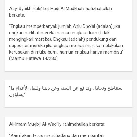
Asy-Syaikh Rabi’ bin Hadi Al Madkhaly hafizhahullah
berkata:
“Engkau memperbanyak jumlah Ahlu Dholal (adalah) jika
engkau melihat mereka namun engkau diam (tidak
mengingkari mereka). Engkau (adalah) pendukung dan
supporter mereka jika engkau melihat mereka melakukan
kerusakan di muka bumi, namun engkau hanya membisu”
(Majmu’ Fatawa 14/280)
"سنناطح ونجادل وندافع عن السنة وعن ديننا وليقل الأعداء ما
يشاؤون"
Al-Imam Muqbil Al-Wadi'iy rahimahullah berkata:
"Kami akan terus menghadang dan membantah