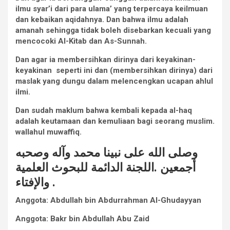
ilmu syar’i dari para ulama’ yang terpercaya keilmuan
dan kebaikan aqidahnya. Dan bahwa ilmu adalah
amanah sehingga tidak boleh disebarkan kecuali yang
mencocoki Al-Kitab dan As-Sunnah.
Dan agar ia membersihkan dirinya dari keyakinan-
keyakinan seperti ini dan (membersihkan dirinya) dari
maslak yang dungu dalam melencengkan ucapan ahlul
ilmi.
Dan sudah maklum bahwa kembali kepada al-haq
adalah keutamaan dan kemuliaan bagi seorang muslim.
wallahul muwaffiq.
وصلى الله على نبينا محمد وآله وصحبه
أجمعين .
اللجنة الدائمة للبحوث العلمية
والإفتاء .
Anggota: Abdullah bin Abdurrahman Al-Ghudayyan
Anggota: Bakr bin Abdullah Abu Zaid