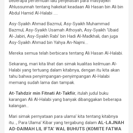
beberapa pertemuan lalu penjelasan para masyayikh
Ahlussunnah tentang hakekat keadaan Ali Hasan bin Ali bin
Abdul Hamid Al-Halabi …..
Asy-Syaikh Ahmad Bazmul, Asy-Syaikh Muhammad
Bazmul, Asy-Syaikh Usamah Athoyah, Asy-Syaikh ‘Ubaid
Al-Jabiri, Asy-Syaikh Rabi’ bin Hadi Al-Madkhali, dan juga
Asy-Syaikh Ahmad bin Yahya An-Najmi….
Mereka semua telah berbicara tentang Ali Hasan Al-Halabi.
Sekarang, mari kita lihat dan simak kualitas keilmuan Al-
Halabi yang tertuang dalam kitabnya, dengan itu kita akan
tahu bahwa penyimpangan-penyimpangan Al-Halabi
memang sudah lama dan tampak.
At-Tahdzir min Fitnati At-Takfiir
, itulah judul buku
karangan Ali Al-Halabi yang banyak dibanggakan beberapa
kalangan…
Mari simak pernyataan para ulama’ kita tentang kitabnya
itu…, Para Ulama’ Kibar yang tergabung dalam
AL-LAJNAH
AD-DAIMAH LIL IFTA’ WAL BUHUTS (KOMITE FATWA