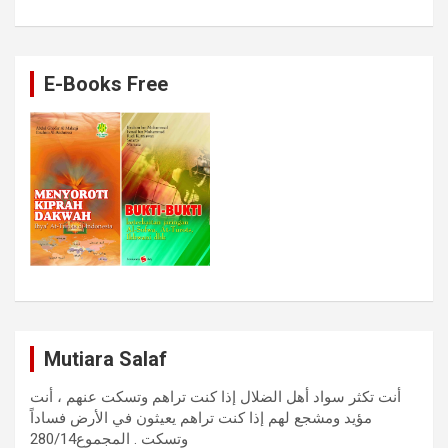
E-Books Free
Mutiara Salaf
أنت تكثر سواد أهل الضلال إذا كنت تراهم وتسكت عنهم ، أنت
مؤيد ومشجع لهم إذا كنت تراهم يعيثون في الأرض فساداً
وتسكت . المجموع280/14