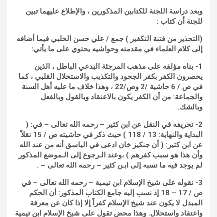
وبعد دراسة اللجنة للكتابين المذكورين ، والإطلاع عليهما تبين
للجنة أن كتاب :
(التحذير من فتنة التكفير ) جمع / علي حسن الحلبي فيما أضافه
إلى كلام العلماء في مقدمته وحواشيه يحتوي على ما يأتي:
1- بناه مؤلفه على مذهب المرجئة البدعي الباطل ، الذين
يحصرون الكفر بكفر الجحود والتكذيب والاستحلال القلبي ، كما
في ص / 6 حاشية /2 وص/22 ، وهذا خلاف ما عليه أهل السنة
والجماعة: من أن الكفر يكون بالاعتقاد وبالقول وبالفعل
وبالشك.
2- تحريفه في النقل عن ابن كثير – رحمه الله تعالى – في: (
البداية والنهاية: 13 / 118 ) حيث ذكر في حاشيته ص / 15 نقلاً
عن ابن كثير: ( أن جنكيز خان ادعى في الياسق أنه من عند الله
وأن هذا هو سبب كفرهم ) ،وعند الـرجوع إلى الـموضع المذكور
لم يوجد فيه ما نسبه إلى ابـن كثير – رحمه الله تعالى – .
3- تقوله على شيخ الإسلام ابن تيمية – رحمه الله تعالى – في
ص / 17 – 18 إذ نسب إليه جامع الكتاب المذكور: أن الحكم
المبدل لا يكون عند شيخ الإسلام كفراً إلا إذا كان عن معرفة
واعتقاد واستحلال. وهذا محض تقول على شيخ الإسلام ابن تيمية