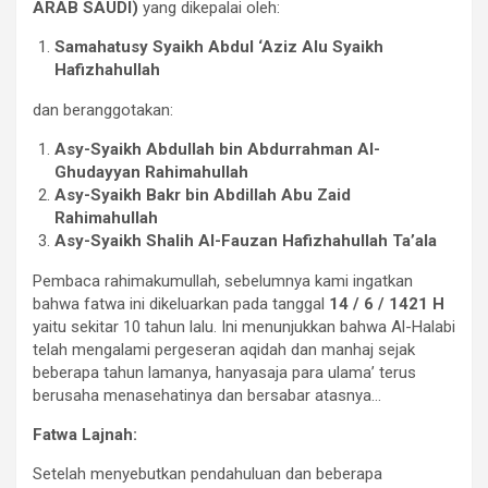
ARAB SAUDI)
yang dikepalai oleh:
Samahatusy Syaikh Abdul ‘Aziz Alu Syaikh
Hafizhahullah
dan beranggotakan:
Asy-Syaikh Abdullah bin Abdurrahman Al-
Ghudayyan Rahimahullah
Asy-Syaikh Bakr bin Abdillah Abu Zaid
Rahimahullah
Asy-Syaikh Shalih Al-Fauzan Hafizhahullah Ta’ala
Pembaca rahimakumullah, sebelumnya kami ingatkan
bahwa fatwa ini dikeluarkan pada tanggal
14 / 6 / 1421 H
yaitu sekitar 10 tahun lalu. Ini menunjukkan bahwa Al-Halabi
telah mengalami pergeseran aqidah dan manhaj sejak
beberapa tahun lamanya, hanyasaja para ulama’ terus
berusaha menasehatinya dan bersabar atasnya…
Fatwa Lajnah:
Setelah menyebutkan pendahuluan dan beberapa