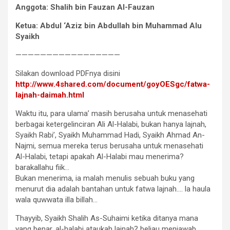
Anggota: Shalih bin Fauzan Al-Fauzan
Ketua: Abdul ‘Aziz bin Abdullah bin Muhammad Alu
Syaikh
—————————————————
Silakan download PDFnya disini
http://www.4shared.com/document/goyOESgc/fatwa-
lajnah-daimah.html
Waktu itu, para ulama’ masih berusaha untuk menasehati
berbagai ketergelinciran Ali Al-Halabi, bukan hanya lajnah,
Syaikh Rabi’, Syaikh Muhammad Hadi, Syaikh Ahmad An-
Najmi, semua mereka terus berusaha untuk menasehati
Al-Halabi, tetapi apakah Al-Halabi mau menerima?
barakallahu fiik…
Bukan menerima, ia malah menulis sebuah buku yang
menurut dia adalah bantahan untuk fatwa lajnah…. la haula
wala quwwata illa billah…
Thayyib, Syaikh Shalih As-Suhaimi ketika ditanya mana
yang benar, al-halabi ataukah lajnah? beliau menjawab,