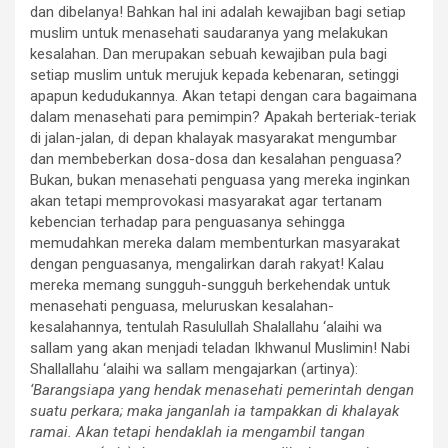
dan dibelanya! Bahkan hal ini adalah kewajiban bagi setiap
muslim untuk menasehati saudaranya yang melakukan
kesalahan. Dan merupakan sebuah kewajiban pula bagi
setiap muslim untuk merujuk kepada kebenaran, setinggi
apapun kedudukannya. Akan tetapi dengan cara bagaimana
dalam menasehati para pemimpin? Apakah berteriak-teriak
di jalan-jalan, di depan khalayak masyarakat mengumbar
dan membeberkan dosa-dosa dan kesalahan penguasa?
Bukan, bukan menasehati penguasa yang mereka inginkan
akan tetapi memprovokasi masyarakat agar tertanam
kebencian terhadap para penguasanya sehingga
memudahkan mereka dalam membenturkan masyarakat
dengan penguasanya, mengalirkan darah rakyat! Kalau
mereka memang sungguh-sungguh berkehendak untuk
menasehati penguasa, meluruskan kesalahan-
kesalahannya, tentulah Rasulullah Shalallahu ‘alaihi wa
sallam yang akan menjadi teladan Ikhwanul Muslimin! Nabi
Shallallahu ‘alaihi wa sallam mengajarkan (artinya):
‘Barangsiapa yang hendak menasehati pemerintah dengan
suatu perkara; maka janganlah ia tampakkan di khalayak
ramai. Akan tetapi hendaklah ia mengambil tangan