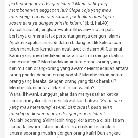
pertentangannya dengan Islam? Mana dalil yang
membenarkan anggapan itu? Siapa saja yang mau
merenungi esensi demokrasi, pasti akan mendapati
kesamaannya dengan prinsip Islam.”
(ibid, hal.40)
Ya subhanallah, engkau –wahai Ikhwani—masih pula
bertanya di mana letak pertentangannya dengan Islam?
Apakah kepakaranmu di dalam bidang politik kekuasaan
telah menutupi kemuliaan ayat-ayat di dalam Al Qur’anul
Karim yang membedakan antara muslimin dengan kafirin
dan munafiqin? Membedakan antara orang-orang yang
berilmu dan orang-orang yang awam? Membedakan antara
orang pandai dengan orang bodoh? Membedakan antara
orang yang berakal dengan orang yang tidak berakal?
Membedakan antara lelaki dengan wanita?
Wahai Ikhwani, sungguh jahat dan menyesatkan ketika
engkau meyakini dan mendakwahkan bahwa
“Siapa saja
yang mau merenungi esensi demokrasi, pasti akan
mendapati kesamaannya dengan prinsip Islam”.
Wallahi seorang a’alim lebih tinggi derajatnya di sisi Islam
daripada awam. Islam tidak menyamakan kedudukan
antara seorang muslim dengan orang kafir! Dan engkau