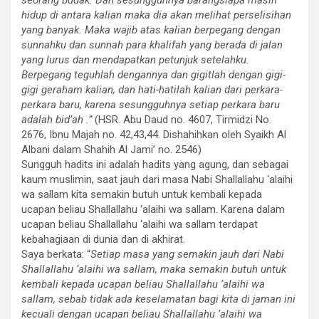
hidup di antara kalian maka dia akan melihat perselisihan
yang banyak. Maka wajib atas kalian berpegang dengan
sunnahku dan sunnah para khalifah yang berada di jalan
yang lurus dan mendapatkan petunjuk setelahku.
Berpegang teguhlah dengannya dan gigitlah dengan gigi-
gigi geraham kalian, dan hati-hatilah kalian dari perkara-
perkara baru, karena sesungguhnya setiap perkara baru
adalah bid’ah .”
(HSR. Abu Daud no. 4607, Tirmidzi No.
2676, Ibnu Majah no. 42,43,44. Dishahihkan oleh Syaikh Al
Albani dalam Shahih Al Jami’ no. 2546)
Sungguh hadits ini adalah hadits yang agung, dan sebagai
kaum muslimin, saat jauh dari masa Nabi Shallallahu ‘alaihi
wa sallam kita semakin butuh untuk kembali kepada
ucapan beliau Shallallahu ‘alaihi wa sallam. Karena dalam
ucapan beliau Shallallahu ‘alaihi wa sallam terdapat
kebahagiaan di dunia dan di akhirat.
Saya berkata: “
Setiap masa yang semakin jauh dari Nabi
Shallallahu ‘alaihi wa sallam, maka semakin butuh untuk
kembali kepada ucapan beliau Shallallahu ‘alaihi wa
sallam, sebab tidak ada keselamatan bagi kita di jaman ini
kecuali dengan ucapan beliau Shallallahu ‘alaihi wa