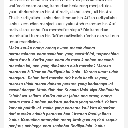
wal ‘aqdi enam orang, kemudian berkurang menjadi tiga
yaitu Abdurrahman bin Auf radliyallahu ‘anhu, Ali bin Abi
Thalib radliyallahu ‘anhu dan Utsman bin Affan radliyallahu
‘anhu, kemudian menjadi satu, yaitu Abdurrahman bin Auf
radliyallahu ‘anhu. Dia membai’at siapa? Dia kemudian
membai’at Utsman bin ‘Affan radliyallahu ‘anhu dan seluruh
umat meridlainya.
Maka ketika orang-orang awam masuk dalam
permasalahan-permasalahan yang sensitif ini, terpecahlah
pintu fitnah.
Ketika para pemuda masuk dalam masalah-
masalah ini, apa yang dilakukan oleh mereka? Mereka
membunuh ‘Utsman Radliyallahu ‘anhu. Karena umat tidak
mengerti. Dalam hati mereka tidak ada kasih sayang,
mereka tidak mendudukkan perkara yang berbahaya ini
sesuai dengan Kitabullah dan Sunnah Nabi-Nya Shallallahu
“alaihi wa sallam. Ketika rakyat jelata dan orang-orang
awam masuk dalam perkara-perkara yang sensitif, dalam
kancah politik ini, maka yang pertama kali kita dapatkan
dari mereka adalah pembunuhan ‘Utsman Radliyallahu
‘anhu. Kemudian datanglah orang Arab gunung dari segala
penjuru, sehingga para shahabat Radliyallahu ‘anhu