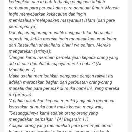
kedengkian dan iri hati terhadap penguasa adalah
perbuatan para perusak dan para pembuat fitnah. Mereka
ingin menyebarkan kekacauan dan ingin
memisahkan/melepaskan masyarakat Islam (dari para
pemimpinnya).
Dahulu, orang-orang munafik sungguh telah berusaha
seperti ini, ketika mereka ingin memisahkan umat Islam
dari Rasulullah shallallahu ‘alaihi wa sallam. Mereka
mengatakan (artinya):
“Jangan kamu memberi perbelanjaan kepada orang yang
ada di sisi Rasulullah supaya mereka bubar” (Al
Munafiqun: 7)
Maka usaha memisahkan penguasa dengan rakyat itu
adalah merupakan bagian dari perbuatan orang-orang
munafik dan para perusak di muka bumi ini. Yang mereka
itu (artinya):
“Apabila dikatakan kepada mereka janganlah membuat
kerusakan di muka bumi maka kereka menjawab,
“Sesungguhnya kami adalah orang-orang yang
mengadakan perbaikan.” (Al Baqarah: 11)
Adapun orang yang menasehati para pemimpin umat
Islam dan masyarakat Islam pada umumnya adalah