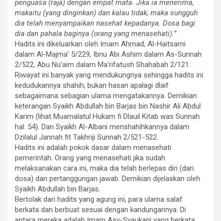
penguasa (raja) dengan empat mata. Jika ia menerima,
makaitu (yang dinginkan) dan kalau tidak, maka sungguh
dia telah menyampaikan nasehat kepadanya. Dosa bagi
dia dan pahala baginya (orang yang menasehati).”
Hadits ini dikeluarkan oleh Imam Ahmad, Al-Haitsami
dalam Al-Majma’ 5/229, Ibnu Abi Ashim dalam As-Sunnah
2/522, Abu Nu’aim dalam Ma’rifatush Shahabah 2/121.
Riwayat ini banyak yang mendukungnya sehingga hadits ini
kedudukannya shahih, bukan hasan apalagi dlaif
sebagaimana sebagian ulama mengatakannya. Demikian
keterangan Syaikh Abdullah bin Barjas bin Nashir Ali Abdul
Karim (lihat Muamalatul Hukam fi Dlauil Kitab was Sunnah
hal. 54). Dan Syaikh Al-Albani menshahihkannya dalam
Dzilalul Jannah fit Takhriji Sunnah 2/521-522.
Hadits ini adalah pokok dasar dalam menasehati
pemerintah. Orang yang menasehati jika sudah
melaksanakan cara ini, maka dia telah berlepas diri (dari
dosa) dan pertanggungan jawab. Demikian dijelaskan oleh
Syaikh Abdullah bin Barjas.
Bertolak dari hadits yang agung ini, para ulama salaf
berkata dan berbuat sesuai dengan kandungannya. Di
antara mereka adalah Imam Asy-Syaukani yang berkata