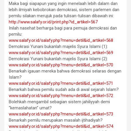
Maka bagi siapapun yang ingin menelaah lebih dalam dan
lebih ilmiyah kebobrokan demokrasi, sistem parlemen dan
pemilu silakan merujuk pada tulisan-tulisan dibawah ini:
http://www.salafy.or.id/print.php?id_artikel=567
Inilah nasehat berharga bagi para pemuja demokrasi dan
pemilu:
www.salafy.or.id/salafy.php?menu=detil&id_artikel=568
Demokrasi Yunani bukanlah majelis Syura Islami (1):
www.salafy.or.id/salafy.php?menu=detil&id_artikel=569
Demokrasi Yunani bukanlah majelis Syura Islami (2):
www.salafy.or.id/salafy.php?menu=detil&id_artikel=570
Benarkah igauan mereka bahwa demokrasi selaras dengan
Islam?
www.salafy.or.id/salafy.php?menu=detil&id_artikel=571
Benarkah bahwa pemilu sudah ada di awal sejarah Islam?
www.salafy.or.id/salafy.php?menu=detil&id_artikel=572
Bolehkah mengambil sebagian sistem jahiliyyah demi
“kemaslahatan” umat?
www.salafy.or.id/salafy.php?menu=detil&id_artikel=573
Benarkah pemilu merupakan masalah ijtihadiyah?
www.salafy.or.id/salafy.php?menu=detil&id_artikel=574