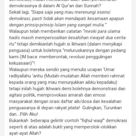
demokrasinya di dalam Al Qur’an dan Sunnah?
Sekali lagi,
“Siapa saja yang mau merenungi esensi
demokrasi, pasti tidak akan mendapati kesamaan apapun
dengan prinsip-prinsip Islam yang sangat mulia.”
Walaupun telah memberikan catatan
“meski para ulama
hadis masih mempersoalkan kesahihan riwayat dua cerita
itu”
tetapi demikianlah hujjah si Ikhwani (dalam menyikapi
penguasa) untuk bolehnya “meluruskannya dengan pedang
kami (IM baca: memberontak, revolusi penggulingan
kekuasaan)”!
Walaupun mereka sendiri yang menulis ucapan ‘Umar
radliyallahu ‘anhu (Mudah-mudahan Allah memberi rahmat
kepada orang yang mau menunjukkan aibku kepadaku)
tetapi inilah hujjah Ikhwani demi bolehnya demonstrasi dan
agitasi politik, memprovokasi amarah dan emosi
masyarakat dengan orasi daftar aib/dosa dan kesalahan
penguasanya di depan rakyat jelata! Gulingkan, Turunkan
dan….Pilih Aku!
Bukankah beberapa gelintir contoh “fiqhul waqi’” demokrasi
seperti di atas adalah bukti yang memperolok-olokkan
ayat-ayat Allah?