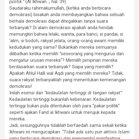
politik.”
(Al Ikhwan…, hal. 39)
Saudaraku rahimakumullah, (ketika anda berbicara
demokrasi) bisakah anda membayangkan bahwa sebuah
berhala demokrasi dapat ditegakkan tanpa suara
terbanyak? Di alam demokrasi apakah anda hendak
memungkiri bahwa lelaki, wanita, para banci, si pandai, si
‘alim, si bodoh, rakyat jelata, orang-orang awam memiliki
kedudukan yang sama? Bukankah mereka semuanya
dilibatkan ketika memilih “seseorang yang mengurus dan
mengatur urusan mereka”? Memilih pimpinan mereka
berdasarkan suara terbanyak? Siapa yang memilih?
Apakah Ahlul Halli wal Aqdi yang memilih mereka? Tidak,
suara rakyat terbanyaklah yang menentukan kemenangan
demokrasi!
Inilah esensi dari
“kedaulatan tertinggi di tangan rakyat”.
Kedaulatan tertinggi bukanlah kebenaran. Kedaulatan
tertinggi bukan pula ditentukan oleh para “pakar politik”
seperti ajakan Farid al Ikhwani untuk merujuk kepada
mereka.
Jadi, sesungguhnya tidaklah berfaedah sama sekali ketika
Ikhwani ini mengucapkan:
“Tidak ada satu pun aktivis Islam
yang berbicara demokrasi dan mengambil manfaatnya