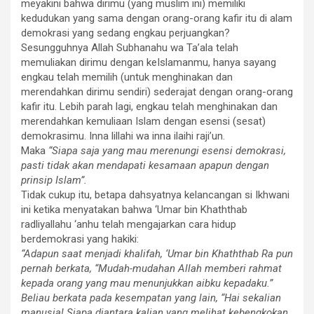
meyakini bahwa dirimu (yang muslim ini) memiliki
kedudukan yang sama dengan orang-orang kafir itu di alam
demokrasi yang sedang engkau perjuangkan?
Sesungguhnya Allah Subhanahu wa Ta’ala telah
memuliakan dirimu dengan keIslamanmu, hanya sayang
engkau telah memilih (untuk menghinakan dan
merendahkan dirimu sendiri) sederajat dengan orang-orang
kafir itu. Lebih parah lagi, engkau telah menghinakan dan
merendahkan kemuliaan Islam dengan esensi (sesat)
demokrasimu. Inna lillahi wa inna ilaihi raji’un.
Maka
“Siapa saja yang mau merenungi esensi demokrasi,
pasti tidak akan mendapati kesamaan apapun dengan
prinsip Islam”.
Tidak cukup itu, betapa dahsyatnya kelancangan si Ikhwani
ini ketika menyatakan bahwa ‘Umar bin Khaththab
radliyallahu ‘anhu telah mengajarkan cara hidup
berdemokrasi yang hakiki:
“Adapun saat menjadi khalifah, ‘Umar bin Khaththab Ra pun
pernah berkata, “Mudah-mudahan Allah memberi rahmat
kepada orang yang mau menunjukkan aibku kepadaku.”
Beliau berkata pada kesempatan yang lain, “Hai sekalian
manusia! Siapa diantara kalian yang melihat kebengkokan