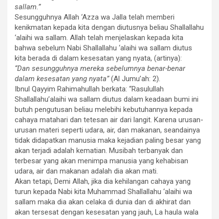
sallam.”
Sesungguhnya Allah ‘Azza wa Jalla telah memberi
kenikmatan kepada kita dengan diutusnya beliau Shallallahu
‘alaihi wa sallam. Allah telah menjelaskan kepada kita
bahwa sebelum Nabi Shallallahu ‘alaihi wa sallam diutus
kita berada di dalam kesesatan yang nyata, (artinya):
“Dan sesungguhnya mereka sebelumnya benar-benar
dalam kesesatan yang nyata”
(Al Jumu’ah: 2).
Ibnul Qayyim Rahimahullah berkata: “Rasulullah
Shallallahu’alaihi wa sallam diutus dalam keadaan bumi ini
butuh pengutusan beliau melebihi kebutuhannya kepada
cahaya matahari dan tetesan air dari langit. Karena urusan-
urusan materi seperti udara, air, dan makanan, seandainya
tidak didapatkan manusia maka kejadian pal­ing besar yang
akan terjadi adalah kematian. Musibah terbanyak dan
terbesar yang akan menimpa manusia yang kehabisan
udara, air dan makanan adalah dia akan mati.
Akan tetapi, Demi Allah, jika dia kehilangan cahaya yang
turun kepada Nabi kita Muhammad Shallallahu ‘alaihi wa
sallam maka dia akan celaka di dunia dan di akhirat dan
akan tersesat dengan kesesatan yang jauh, La haula wala