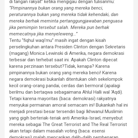
di tangan rakyat” ketika mengigau dengan tulisanmu:
“Pimpinannya bukan orang yang mereka benci,
peraturannya bukan yang mereka tidak kehendaki, dan
mereka berhak meminta pertanggungjawaban penguasa
jika pemimpin tersebut salah. Mereka pun berhak
memecatnya jika menyeleweng…”
Tentu “fiqhul waqi’mu” masih ingat dengan kisah
perselingkuhan antara Presiden Clinton dengan Sekretaris
(magang) Monica Lewinski di Amerika, negara demokrasi
terbesar dan terhebat saat ini. Apakah Clinton dipecat
karena perzinaan tersebut?Tidak, kenapa? Karena
pimpinannya bukan orang yang mereka benci! Karena
negara demokrasi bukanlah ditentukan oleh sekelompok
kecil orang-orang pandai, cerdas dan bermoral (apalagi
berilmu dan bertaqwa sebagaimana Ahlul Halli wal ‘Aqdi).
Tetapi karena mayoritas (baca: demokrasi) rakyatnya
menyukai permainan amoral semacam ini! Bukankah hal ini
menjadi prestasi besar tersendiri bagi Ikhwanul Muslimin
yang gigih berteriak-teriak anti Amerika-Israel, menyebut
mereka sebagai The Great Terrorist and The Real Terrorist
akan tetapi dalam masalah voting (baca: esensi
demokrasi) malah mencarikan dalih-dalih pembenaran