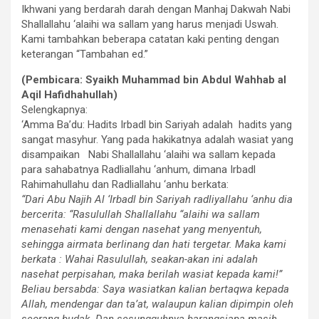
Ikhwani yang berdarah darah dengan Manhaj Dakwah Nabi
Shallallahu ‘alaihi wa sallam yang harus menjadi Uswah.
Kami tambahkan beberapa catatan kaki penting dengan
keterangan “Tambahan ed.”
(Pembicara: Syaikh Muhammad bin Abdul Wahhab al
Aqil Hafidhahullah)
Selengkapnya:
‘Amma Ba’du: Hadits Irbadl bin Sariyah adalah hadits yang
sangat masyhur. Yang pada hakikatnya adalah wasiat yang
disampaikan Nabi Shallallahu ‘alaihi wa sallam kepada
para sahabatnya Radliallahu ‘anhum, dimana Irbadl
Rahimahullahu dan Radliallahu ‘anhu berkata:
“Dari Abu Najih Al ‘Irbadl bin Sariyah radliyallahu ‘anhu dia
bercerita: “Rasulullah Shallallahu “alaihi wa sallam
menasehati kami dengan nasehat yang menyentuh,
sehingga airmata berlinang dan hati tergetar. Maka kami
berkata : Wahai Rasulullah, seakan-akan ini adalah
nasehat perpisahan, maka berilah wasiat kepada kami!”
Beliau bersabda: Saya wasiatkan kalian bertaqwa kepada
Allah, mendengar dan ta’at, walaupun kalian dipimpin oleh
seorang budak. Dan sesungguhnya barangsiapa masih