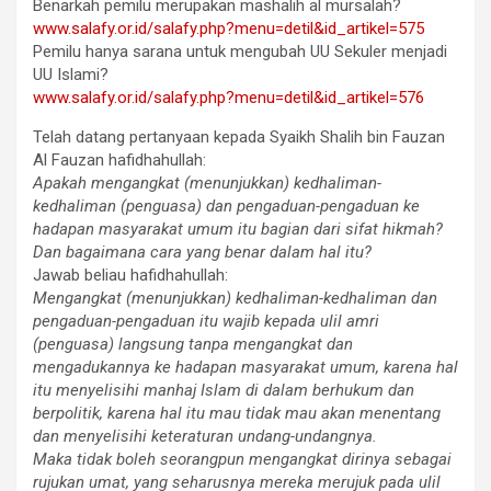
Benarkah pemilu merupakan mashalih al mursalah?
www.salafy.or.id/salafy.php?menu=detil&id_artikel=575
Pemilu hanya sarana untuk mengubah
UU
Sekuler menjadi
UU
Islami?
www.salafy.or.id/salafy.php?menu=detil&id_artikel=576
Telah datang pertanyaan kepada Syaikh Shalih bin Fauzan
Al Fauzan hafidhahullah:
Apakah mengangkat (menunjukkan) kedhaliman-
kedhaliman (penguasa) dan pengaduan-pengaduan ke
hadapan masyarakat umum itu bagian dari sifat hikmah?
Dan bagaimana cara yang benar dalam hal itu?
Jawab beliau hafidhahullah:
Mengangkat (menunjukkan) kedhaliman-kedhaliman dan
pengaduan-pengaduan itu wajib kepada ulil amri
(penguasa) langsung tanpa mengangkat dan
mengadukannya ke hadapan masyarakat umum, karena hal
itu menyelisihi manhaj Islam di dalam berhukum dan
berpolitik, karena hal itu mau tidak mau akan menentang
dan menyelisihi keteraturan undang-undangnya.
Maka tidak boleh seorangpun mengangkat dirinya sebagai
rujukan umat, yang seharusnya mereka merujuk pada ulil