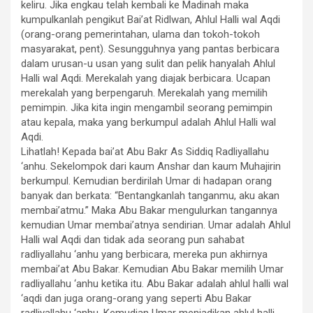
keliru. Jika engkau telah kembali ke Madinah maka
kumpulkanlah pengikut Bai’at Ridlwan, Ahlul Halli wal Aqdi
(orang-orang pemerintahan, ulama dan tokoh-tokoh
masyarakat, pent). Sesungguhnya yang pantas berbicara
dalam urusan-u usan yang sulit dan pelik hanyalah Ahlul
Halli wal Aqdi. Merekalah yang diajak berbicara. Ucapan
merekalah yang berpengaruh. Merekalah yang memilih
pemimpin. Jika kita ingin mengambil seorang pemimpin
atau kepala, maka yang berkumpul adalah Ahlul Halli wal
Aqdi.
Lihatlah! Kepada bai’at Abu Bakr As Siddiq Radliyallahu
‘anhu. Sekelompok dari kaum Anshar dan kaum Muhajirin
berkumpul. Kemudian berdirilah Umar di hadapan orang
banyak dan berkata: “Bentangkanlah tanganmu, aku akan
membai’atmu.” Maka Abu Bakar mengulurkan tangannya
kemudian Umar membai’atnya sendirian. Umar adalah Ahlul
Halli wal Aqdi dan tidak ada seorang pun sahabat
radliyallahu ‘anhu yang berbicara, mereka pun akhirnya
membai’at Abu Bakar. Kemudian Abu Bakar memilih Umar
radliyallahu ‘anhu ketika itu. Abu Bakar adalah ahlul halli wal
‘aqdi dan juga orang-orang yang seperti Abu Bakar
radliyallahu ‘anhu. Kemudian Umar menjadikan ahlul halli