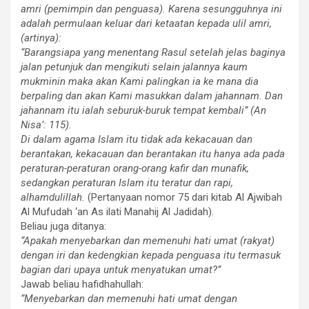
amri (pemimpin dan penguasa). Karena sesungguhnya ini
adalah permulaan keluar dari ketaatan kepada ulil amri,
(artinya):
“Barangsiapa yang menentang Rasul setelah jelas baginya
jalan petunjuk dan mengikuti selain jalannya kaum
mukminin maka akan Kami palingkan ia ke mana dia
berpaling dan akan Kami masukkan dalam jahannam. Dan
jahannam itu ialah seburuk-buruk tempat kembali” (An
Nisa’: 115).
Di dalam agama Islam itu tidak ada kekacauan dan
berantakan, kekacauan dan berantakan itu hanya ada pada
peraturan-peraturan orang-orang kafir dan munafik,
sedangkan peraturan Islam itu teratur dan rapi,
alhamdulillah.
(Pertanyaan nomor 75 dari kitab Al Ajwibah
Al Mufudah ‘an As ilati Manahij Al Jadidah).
Beliau juga ditanya:
“Apakah menyebarkan dan memenuhi hati umat (rakyat)
dengan iri dan kedengkian kepada penguasa itu termasuk
bagian dari upaya untuk menyatukan umat?”
Jawab beliau hafidhahullah:
“Menyebarkan dan memenuhi hati umat dengan