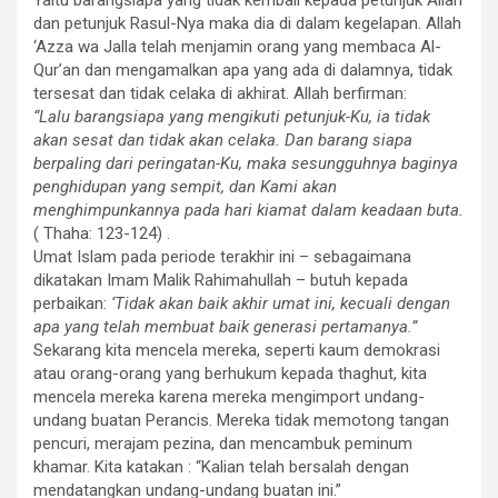
dan petunjuk Rasul-Nya maka dia di dalam kegelapan. Allah
‘Azza wa Jalla telah menjamin orang yang membaca Al-
Qur’an dan mengamalkan apa yang ada di dalamnya, tidak
tersesat dan tidak celaka di akhirat. Allah berfirman:
“Lalu barangsiapa yang mengikuti petunjuk-Ku, ia tidak
akan sesat dan tidak akan celaka. Dan barang siapa
berpaling dari peringatan-Ku, maka sesungguhnya baginya
penghidupan yang sempit, dan Kami akan
menghimpunkannya pada hari kiamat dalam keadaan buta.
( Thaha: 123-124) .
Umat Islam pada periode terakhir ini – sebagaimana
dikatakan Imam Malik Rahimahullah – butuh kepada
perbaikan:
‘Tidak akan baik akhir umat ini, kecuali dengan
apa yang telah membuat baik generasi pertamanya.”
Sekarang kita mencela mereka, seperti kaum demokrasi
atau orang-orang yang berhukum kepada thaghut, kita
mencela mereka karena mereka mengimport undang-
undang buatan Perancis. Mereka tidak memotong tangan
pencuri, merajam pezina, dan mencambuk peminum
khamar. Kita katakan : “Kalian telah bersalah dengan
mendatangkan undang-undang buatan ini.”