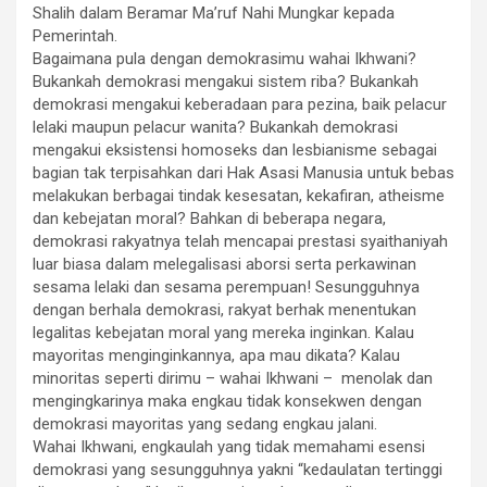
Shalih dalam Beramar Ma’ruf Nahi Mungkar kepada
Pemerintah.
Bagaimana pula dengan demokrasimu wahai Ikhwani?
Bukankah demokrasi mengakui sistem riba? Bukankah
demokrasi mengakui keberadaan para pezina, baik pelacur
lelaki maupun pelacur wanita? Bukankah demokrasi
mengakui eksistensi homoseks dan lesbianisme sebagai
bagian tak terpisahkan dari Hak Asasi Manusia untuk bebas
melakukan berbagai tindak kesesatan, kekafiran, atheisme
dan kebejatan moral? Bahkan di beberapa negara,
demokrasi rakyatnya telah mencapai prestasi syaithaniyah
luar biasa dalam melegalisasi aborsi serta perkawinan
sesama lelaki dan sesama perempuan! Sesungguhnya
dengan berhala demokrasi, rakyat berhak menentukan
legalitas kebejatan moral yang mereka inginkan. Kalau
mayoritas menginginkannya, apa mau dikata? Kalau
minoritas seperti dirimu – wahai Ikhwani – menolak dan
mengingkarinya maka engkau tidak konsekwen dengan
demokrasi mayoritas yang sedang engkau jalani.
Wahai Ikhwani, engkaulah yang tidak memahami esensi
demokrasi yang sesungguhnya yakni “kedaulatan tertinggi