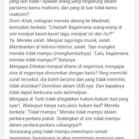
yang lain tidak? Apakah orang yang tergabung dalam
partaimu kamu maklumi, dan yang di luar tidak kamu
maklumi?
Demi Allah, sebagian mereka datang ke Madinah,
kemudian berkata: “Lihatlah! Bagaimana orang-orang di
sini menjual kaset-kaset lagu, menjual ini dan itu?!”
Ya. Mereka salah. Menjual lagu-lagu musik, salah.
Membiarkan di televisi-televisi, salah. Tapi mungkin
mereka tidak mampu (menghambatnya). “Lalu, bagaimana
mereka tidak mampu?!” Katanya.
Mengapa Erbakan menjual khamr di negerinya, mengapa
zina di negerinya diresmikan dengan kartu? Yang memiliki
surat tersebut, dia boleh berzina dan yang tidak memiliki,
tidak diizinkan? Demikian dalam
UUD
-nya. Dan bapaknya
tidak dapat berbicara satu kalimatpun.
Mengapa di Turki tidak ditegakkan hukum-hukum had yang
syar’i. Walaupun hanya satu jenis hukum had? Mereka
berkata: ‘Tidak mampu.” Mereka tidak mampu dalam
perkara-perkara pokok. Sedangkan di sini tidak mampu
dalam perkara-perkara cabangnya?!
Seseorang yang tidak mampu memimpin rumah
tangganya, bagaimana ia akan memimpin manusia yang