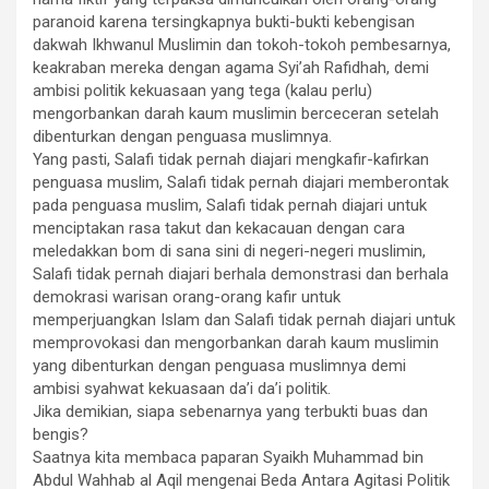
paranoid karena tersingkapnya bukti-bukti kebengisan
dakwah Ikhwanul Muslimin dan tokoh-tokoh pembesarnya,
keakraban mereka dengan agama Syi’ah Rafidhah, demi
ambisi politik kekuasaan yang tega (kalau perlu)
mengorbankan darah kaum muslimin berceceran setelah
dibenturkan dengan penguasa muslimnya.
Yang pasti, Salafi tidak pernah diajari mengkafir-kafirkan
penguasa muslim, Salafi tidak pernah diajari memberontak
pada penguasa muslim, Salafi tidak pernah diajari untuk
menciptakan rasa takut dan kekacauan dengan cara
meledakkan bom di sana sini di negeri-negeri muslimin,
Salafi tidak pernah diajari berhala demonstrasi dan berhala
demokrasi warisan orang-orang kafir untuk
memperjuangkan Islam dan Salafi tidak pernah diajari untuk
memprovokasi dan mengorbankan darah kaum muslimin
yang dibenturkan dengan penguasa muslimnya demi
ambisi syahwat kekuasaan da’i da’i politik.
Jika demikian, siapa sebenarnya yang terbukti buas dan
bengis?
Saatnya kita membaca paparan Syaikh Muhammad bin
Abdul Wahhab al Aqil mengenai Beda Antara Agitasi Politik