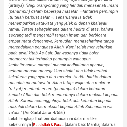
(artinya):
“Bagi orang-orang yang hendak menasehati imam
(pemimpin) dalam beberapa masalah —lantaran pemimpin
itu telah berbuat salah—, seharusnya ia tidak
menempatkan kata-kata yang jelek di depan khalayak
ramai. Tetapi sebagaimana dalam hadits di atas, bahwa
seorang tadi mengambil tangan imam dan berbicara
empat mata dengannya, kemudian menasehatinya tanpa
merendahkan penguasa Allah. Kami telah menyebutkan
pada awal kitab As-Sair. Bahwasanya tidak boleh
memberontak terhadap pemimpin walaupun
kedhalimannya sampai puncak kedhaliman apapun,
selama mereka menegakkan shalat dan tidak terlihat
kekufuran yang nyata dari mereka. Hadits-hadits dalam
masalah ini mutawatir. Akan tetapi wajib atas makmur
(rakyat) mentaati imam (pemimpin) dalam ketaatan
kepada Allah dan tidak mentaatinya dalam maksiat kepada
Allah. Karena sesungguhnya tidak ada ketaatan kepada
makhluk dalam bermaksiat kepada Allah Subhanahu wa
Ta’ala.”
(As-Sailul Jarar 4/556)
Lebih lengkap lihat pembahasan ini dalam artikel
sebelumnya [
]dalam bab: Manhaj Salafus
Rasulullah & Para…