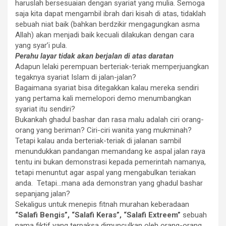
haruslah bersesuaian dengan syariat yang mulia. Semoga
saja kita dapat mengambil ibrah dari kisah di atas, tidaklah
sebuah niat baik (bahkan berdzikir mengagungkan asma
Allah) akan menjadi baik kecuali dilakukan dengan cara
yang syar’i pula.
Perahu layar tidak akan berjalan di atas daratan
Adapun lelaki perempuan berteriak-teriak memperjuangkan
tegaknya syariat Islam di jalan-jalan?
Bagaimana syariat bisa ditegakkan kalau mereka sendiri
yang pertama kali memelopori demo menumbangkan
syariat itu sendiri?
Bukankah ghadul bashar dan rasa malu adalah ciri orang-
orang yang beriman? Ciri-ciri wanita yang mukminah?
Tetapi kalau anda berteriak-teriak di jalanan sambil
menundukkan pandangan memandang ke aspal jalan raya
tentu ini bukan demonstrasi kepada pemerintah namanya,
tetapi menuntut agar aspal yang mengabulkan teriakan
anda. Tetapi…mana ada demonstran yang ghadul bashar
sepanjang jalan?
Sekaligus untuk menepis fitnah murahan keberadaan
“Salafi Bengis”, “Salafi Keras”, “Salafi Extreem”
sebuah
nama fiktif yang terpaksa dimunculkan oleh orang-orang