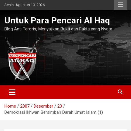
Skip
Senin, Agustus 10, 2026
to
content
Untuk Para Pencari Al Haq
Blog Anti Teroris, Menyajikan Bukti dan Fakta yang Nyata
Home
2007
Desember
23
Demokrasi Ikhwan Bersimbah Darah Umat Islam (1)