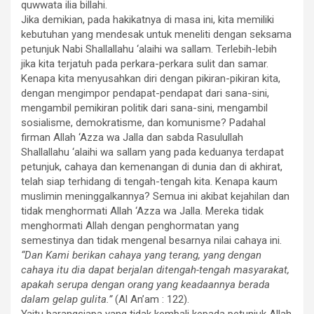
quwwata ilia billahi.
Jika demikian, pada hakikatnya di masa ini, kita memiliki
kebutuhan yang mendesak untuk meneliti dengan seksama
petunjuk Nabi Shallallahu ‘alaihi wa sallam. Terlebih-lebih
jika kita terjatuh pada perkara-perkara sulit dan samar.
Kenapa kita menyusahkan diri dengan pikiran-pikiran kita,
dengan mengimpor pendapat-pendapat dari sana-sini,
mengambil pemikiran politik dari sana-sini, mengambil
sosialisme, demokratisme, dan komunisme? Padahal
firman Allah ‘Azza wa Jalla dan sabda Rasulullah
Shallallahu ‘alaihi wa sallam yang pada keduanya terdapat
petunjuk, cahaya dan kemenangan di dunia dan di akhirat,
telah siap terhidang di tengah-tengah kita. Kenapa kaum
muslimin meninggalkannya? Semua ini akibat kejahilan dan
tidak menghormati Allah ‘Azza wa Jalla. Mereka tidak
menghormati Allah dengan penghormatan yang
semestinya dan tidak mengenal besarnya nilai cahaya ini.
“Dan Kami berikan cahaya yang terang, yang dengan
cahaya itu dia dapat berjalan ditengah-tengah masyarakat,
apakah serupa dengan orang yang keadaannya berada
dalam gelap gulita.”
(Al An’am : 122).
Yaitu barangsiapa yang tidak kembali kepada petunjuk Allah