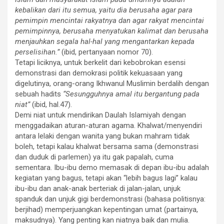
kebalikan dari itu semua, yaitu dia berusaha agar para
pemimpin mencintai rakyatnya dan agar rakyat mencintai
pemimpinnya, berusaha menyatukan kalimat dan berusaha
menjauhkan segala hal-hal yang mengantarkan kepada
perselisihan.”
(ibid, pertanyaan nomor 70).
Tetapi liciknya, untuk berkelit dari kebobrokan esensi
demonstrasi dan demokrasi politik kekuasaan yang
digelutinya, orang-orang Ikhwanul Muslimin berdalih dengan
sebuah hadits
“Sesungguhnya amal itu bergantung pada
niat”
(ibid, hal.47).
Demi niat untuk mendirikan Daulah Islamiyah dengan
menggadaikan aturan-aturan agama. Khalwat/menyendiri
antara lelaki dengan wanita yang bukan mahram tidak
boleh, tetapi kalau khalwat bersama sama (demonstrasi
dan duduk di parlemen) ya itu gak papalah, cuma
sementara. Ibu-ibu demo memasak di depan ibu-ibu adalah
kegiatan yang bagus, tetapi akan “lebih bagus lagi” kalau
ibu-ibu dan anak-anak berteriak di jalan-jalan, unjuk
spanduk dan unjuk gigi berdemonstrasi (bahasa politisnya:
berjihad) memperjuangkan kepentingan umat (partainya,
maksudnya). Yang penting kan niatnya baik dan mulia.