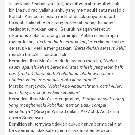
Inilah kisah Shahabiyun Jalil, Abu Abdurrahman Abdullah
bin Mas’ud radliyallahu ‘anhu yang memasuki satu masjid di
Kuffah. Kemudian beliau melihat di dalamnya terdapat
halaqah-halaqah dan ditengah-tengah setiap halaqah
terdapat tumpukan kerikil. Seluruh halaqah tersebut
dikomando oleh seorang pemimpin. Ketika si pemimpin
mengatakan,
“Bertasbihlah seratus kali,”
mereka bertasbih
seratus kali. Ketika mengatakan,
“Bertakbirlah seratus kali,”
mereka bertakbir seratus kali.
Kemudian Ibnu Mas’ud berkata kepada mereka,
“Wahai
kaum, apakah kalian berada di atas millah yang lebih baik
dari (millah) Rasulullah Shallallahu ‘alaihi wa sallam
ataukah kalian memasuki pintu kesesatan?”
Mereka menjawab,
“Wahai Aba Abdurrahman, demi Allah,
kami hanya menghendaki kebaikan.”
Kemudian Ibnu Mas’ud mengatakan,
“Berapa banyak orang
yang menghendaki kebaikan namun tidak sampai
kepadanya.”
(Riwayat Ahmad dalam Az-Zuhd; Ad Darimi
dalam Sunannya).
Demikianlah, ternyata tidaklah cukup hanya bermodal niat
baik semata, tidak kalah pentingnya amalan tersebut