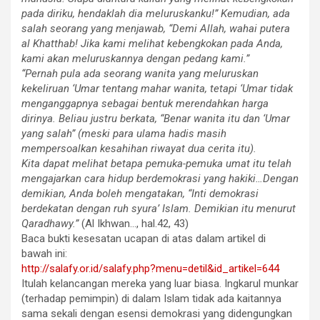
pada diriku, hendaklah dia meluruskanku!” Kemudian, ada
salah seorang yang menjawab, “Demi Allah, wahai putera
al Khatthab! Jika kami melihat kebengkokan pada Anda,
kami akan meluruskannya dengan pedang kami.”
“Pernah pula ada seorang wanita yang meluruskan
kekeliruan ‘Umar tentang mahar wanita, tetapi ‘Umar tidak
menganggapnya sebagai bentuk merendahkan harga
dirinya. Beliau justru berkata, “Benar wanita itu dan ‘Umar
yang salah” (meski para ulama hadis masih
mempersoalkan kesahihan riwayat dua cerita itu).
Kita dapat melihat betapa pemuka-pemuka umat itu telah
mengajarkan cara hidup berdemokrasi yang hakiki…Dengan
demikian, Anda boleh mengatakan, “Inti demokrasi
berdekatan dengan ruh syura’ Islam. Demikian itu menurut
Qaradhawy.”
(Al Ikhwan…, hal.42, 43)
Baca bukti kesesatan ucapan di atas dalam artikel di
bawah ini:
http://salafy.or.id/salafy.php?menu=detil&id_artikel=644
Itulah kelancangan mereka yang luar biasa. Ingkarul munkar
(terhadap pemimpin) di dalam Islam tidak ada kaitannya
sama sekali dengan esensi demokrasi yang didengungkan