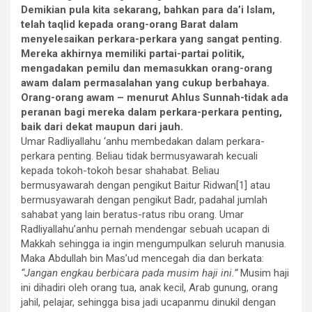
Demikian pula kita sekarang, bahkan para da’i Islam,
telah taqlid kepada orang-orang Barat dalam
menyelesaikan perkara-perkara yang sangat penting.
Mereka akhirnya memiliki partai-partai politik,
mengadakan pemilu dan memasukkan or­ang-orang
awam dalam permasalahan yang cukup berbahaya.
Orang-orang awam – menurut Ahlus Sunnah-tidak ada
peranan bagi mereka dalam perkara-perkara penting,
baik dari dekat maupun dari jauh.
Umar Radliyallahu ‘anhu membedakan dalam perkara-
perkara penting. Beliau tidak bermusyawarah kecuali
kepada tokoh-tokoh besar shahabat. Beliau
bermusyawarah dengan pengikut Baitur Ridwan[1] atau
bermusyawarah dengan pengikut Badr, padahal jumlah
sahabat yang lain beratus-ratus ribu orang. Umar
Radliyallahu’anhu pernah mendengar sebuah ucapan di
Makkah sehingga ia ingin mengumpulkan seluruh manusia.
Maka Abdullah bin Mas’ud mencegah dia dan berkata:
“Jangan engkau berbicara pada musim haji ini.”
Musim haji
ini dihadiri oleh orang tua, anak kecil, Arab gunung, orang
jahil, pelajar, sehingga bisa jadi ucapanmu dinukil dengan