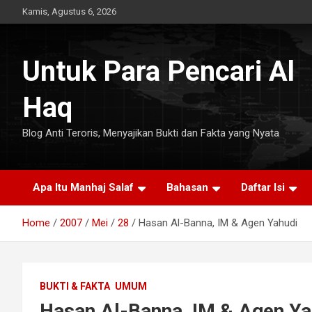
Skip
Kamis, Agustus 6, 2026
to
content
Untuk Para Pencari Al
Haq
Blog Anti Teroris, Menyajikan Bukti dan Fakta yang Nyata
Apa Itu Manhaj Salaf
Bahasan
Daftar Isi
Home
2007
Mei
28
Hasan Al-Banna, IM & Agen Yahudi
BUKTI & FAKTA
UMUM
Hasan Al-Banna, IM & Agen Ya