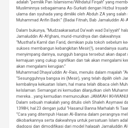
adalah “pemilik Pan Islamisme/Wihdatul Firqah” yang membe
Musliminnya sebagaimana As-Surkati dengan Hizbul Irsyadn
ulama dan syuhada yang dimiliki oleh Abduh ZA yang sala
Muhammad Arifin Badri.” (Badai Fitnah, Bab Jamaluddin Al-
Dalam bukunya, “Mudzaakaraatud Da’wah wad Da’iyyah” ha
Jamaluddin Al-Afghani, murid-muridnya dan dakwahnya:
“Musthafa Kamil dan Farid, demikian pula tokoh sebelum 
sukses membangun kebangkitan Mesir(!), seandainya suatu 
menyimpang darinya, sungguh bangsa tersebut akan dapat m
kemajuan yang cukup signifikan dan tak akan mengalami k
akan mengalami kerugian.”
Muhammad Dhaya’uddin Ar-Rais, menulis dalam majalah “Ad-D
“Sesungguhnya bangsa ini (Mesir), yang telah dipilih oleh 
kembalinya kekuatan Islam, hal mana telah dibaca oleh Mu
keIslaman. Semangat ini kemudian dilanjutkan oleh Muhamma
mereka….yang kemudian memunculkan
JAMA
’AH
IKHWANU
Dalam sebuah makalah yang ditulis oleh Shaleh Asymawi dal
1398H, hal.23 dengan judul “Hasanul Banna Marhalah fii Taarii
“Cara yang ditempuh Hasan Al-Banna dalam perangnya mel
dikobarkannya serta dakwahnya untuk persatuan Islam ada
diadopsi dan dimodifikasi dari model halaqah Jamaluddin 