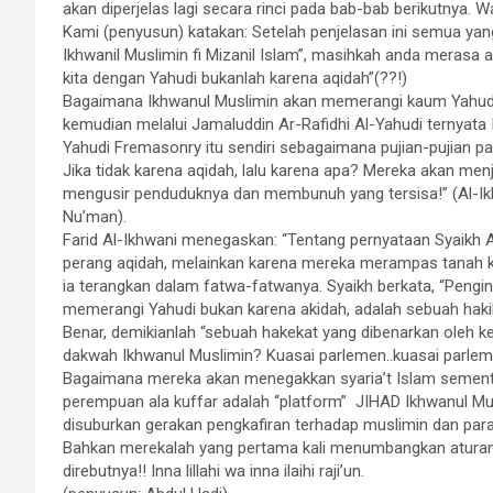
akan diperjelas lagi secara rinci pada bab-bab berikutnya. Wab
Kami (penyusun) katakan: Setelah penjelasan ini semua yang
Ikhwanil Muslimin fi Mizanil Islam”, masihkah anda meras
kita dengan Yahudi bukanlah karena aqidah”(??!)
Bagaimana Ikhwanul Muslimin akan memerangi kaum Yahudi 
kemudian melalui Jamaluddin Ar-Rafidhi Al-Yahudi ternyata 
Yahudi Fremasonry itu sendiri sebagaimana pujian-pujian pa
Jika tidak karena aqidah, lalu karena apa? Mereka akan me
mengusir penduduknya dan membunuh yang tersisa!” (Al-Ikh
Nu’man).
Farid Al-Ikhwani menegaskan: “Tentang pernyataan Syaikh 
perang aqidah, melainkan karena mereka merampas tanah 
ia terangkan dalam fatwa-fatwanya. Syaikh berkata, “Peng
memerangi Yahudi bukan karena akidah, adalah sebuah hakika
Benar, demikianlah “sebuah hakekat yang dibenarkan oleh ke
dakwah Ikhwanul Muslimin? Kuasai parlemen..kuasai parlemen
Bagaimana mereka akan menegakkan syaria’t Islam sementa
perempuan ala kuffar adalah “platform”
JIHAD
Ikhwanul Mus
disuburkan gerakan pengkafiran terhadap muslimin dan para
Bahkan merekalah yang pertama kali menumbangkan aturan-a
direbutnya!! Inna lillahi wa inna ilaihi raji’un.