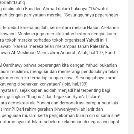
illahittaufiq.
 ditulis oleh Farid bin Ahmad dalam bukunya “”Da’watul
a aneh dengan pernyataan mereka: “Sesungguhnya peperangan
tersebut karena aqidah, sementara melalui Hasan Al-Banna
Ikhwanul Muslimin juga memiliki kaitan historis dengan kaum
ra tokoh mereka terhadap tokoh organisasi Yahudi ini!!
njawab: “karena mereka telah merampas tanah Palestina,
wan Al-Muslimun Mendzalimi Anuerah Allah, hal.197, Farid
Al Qardhawy bahwa peperangan kita dengan Yahudi bukanlah
kaum muslimin, mengusir dan memerangi penduduknya telah
ingkaran mereka terhadap ucapan saya, Sesungguhnya kami
t yang dibenarkan kenyataan” (ibid, hal.199).
nyataan”, sejak kapan aqidah menjadi hal terpenting bagi
, gulingkan “thaghut” dan tegakkan Syari’at Islam!
ra demokrasi ala Yunani dan demonstrasi campur baur laki
limin?! Dari rahim gerakan Ikhwaniyyah-lah lahir dan
 penguasa muslim serta pengeboman bunuh diri di sana sini!!
turan syari’at Islam sebelum kekuasaan di negara ini dapat