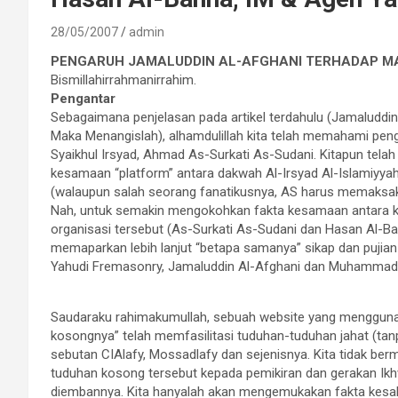
28/05/2007
admin
PENGARUH JAMALUDDIN AL
-AFGHANI
TERHADAP M
Bismillahirrahmanirrahim.
Pengantar
Sebagaimana penjelasan pada artikel terdahulu (Jamaluddin 
Maka Menangislah), alhamdulillah kita telah memahami pe
Syaikhul Irsyad, Ahmad As-Surkati As-Sudani. Kitapun telah
kesamaan “platform” antara dakwah Al-Irsyad Al-Islamiyya
(walaupun salah seorang fanatikusnya, AS harus memaksak
Nah, untuk semakin mengokohkan fakta kesamaan antara ked
organisasi tersebut (As-Surkati As-Sudani dan Hasan Al-B
memaparkan lebih lanjut “betapa samanya” sikap dan pujia
Yahudi Fremasonry, Jamaluddin Al-Afghani dan Muhammad
Saudaraku rahimakumullah, sebuah website yang menggun
kosongnya” telah memfasilitasi tuduhan-tuduhan jahat (tan
sebutan CIAlafy, Mossadlafy dan sejenisnya. Kita tidak 
tuduhan kosong tersebut kepada pemikiran dan gerakan I
diembannya. Kita hanyalah akan mengemukakan fakta kesak