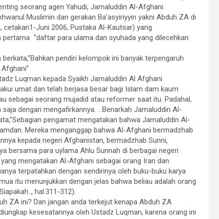
 penting seorang agen Yahudi, Jamaluddin Al-Afghani.
hwanul Muslimin dan gerakan Ba’asyiriyyin yakni Abduh ZA di
2, cetakan1-Juni 2006, Pustaka Al-Kautsar) yang
 pertama “daftar para ulama dan syuhada yang dilecehkan
erkata,”Bahkan pendiri kelompok ini banyak terpengaruh
 Afghani”
stadz Luqman kepada Syaikh Jamaluddin Al Afghani
iakui umat dan telah berjasa besar bagi Islam dam kaum
u sebagai seorang mujadid atau reformer saat itu. Padahal,
 saja dengan mengafirkannya. …Benarkah Jamaluddin Al-
rkata,”Sebagian pengamat mengatakan bahwa Jamaluddin Al-
ta Hamdan. Mereka menganggap bahwa Al-Afghani bermadzhab
atannya kepada negeri Afghanistan, bermadzhab Sunni,
nya bersama para uylama Ahlu Sunnah di berbagai negeri
l yang mengatakan Al-Afghani sebagai orang Iran dan
anya terpatahkan dengan sendirinya oleh buku-buku karya
emua itu menunjukkan dengan jelas bahwa beliau adalah orang
iapakah.., hal.311-312).
duh ZA ini? Dan jangan anda terkejut kenapa Abduh ZA
 diungkap kesesatannya oleh Ustadz Luqman, karena orang ini