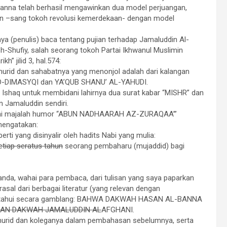
anna telah berhasil mengawinkan dua model perjuangan,
din –sang tokoh revolusi kemerdekaan- dengan model
aya (penulis) baca tentang pujian terhadap Jamaluddin Al-
-Shufiy, salah seorang tokoh Partai Ikhwanul Muslimin
” jilid 3, hal.574:
murid dan sahabatnya yang menonjol adalah dari kalangan
D-DIMASYQI dan YA’QUB
SHANU
’ AL-YAHUDI.
Ishaq untuk membidani lahirnya dua surat kabar “MISHR” dan
n Jamaluddin sendiri.
ani majalah humor “ABUN
NADHAARAH AZ
-ZURAQAA’”
 mengatakan:
rti yang disinyalir oleh hadits Nabi yang mulia:
setiap seratus tahun
seorang pembaharu (mujaddid) bagi
 anda, wahai para pembaca, dari tulisan yang saya paparkan
sal dari berbagai literatur (yang relevan dengan
ahui secara gamblang:
BAHWA DAKWAH HASAN AL
-BANNA
AN DAKWAH JAMALUDDIN AL
AFGHANI
.
a murid dan koleganya dalam pembahasan sebelumnya, serta