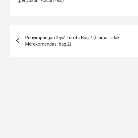
(penyusun: Abdul Hadi)
Navigasi
Penyimpangan Ihya’ Turots Bag.7 (Ulama Tidak
pos
Merekomendasi bag.2)