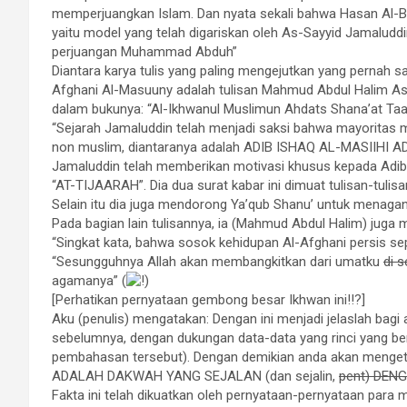
memperjuangkan Islam. Dan nyata sekali bahwa Hasan Al-B
yaitu model yang telah digariskan oleh As-Sayyid Jamalud
perjuangan Muhammad Abduh”
Diantara karya tulis yang paling mengejutkan yang pernah s
Afghani Al-Masuuny adalah tulisan Mahmud Abdul Halim Ash
dalam bukunya: “Al-Ikhwanul Muslimun Ahdats Shana’at Taarikh
“Sejarah Jamaluddin telah menjadi saksi bahwa mayoritas 
non muslim, diantaranya adalah
ADIB ISHAQ AL
-MASIIHI A
Jamaluddin telah memberikan motivasi khusus kepada Adib 
“AT-TIJAARAH”. Dia dua surat kabar ini dimuat tulisan-tulisa
Selain itu dia juga mendorong Ya’qub Shanu’ untuk menag
Pada bagian lain tulisannya, ia (Mahmud Abdul Halim) juga
“Singkat kata, bahwa sosok kehidupan Al-Afghani persis sepe
“Sesungguhnya Allah akan membangkitkan dari umatku
di 
agamanya” (
!)
[Perhatikan pernyataan gembong besar Ikhwan ini!!?]
Aku (penulis) mengatakan: Dengan ini menjadi jelaslah bagi
sebelumnya, dengan dukungan data-data yang rinci yang bera
pembahasan tersebut). Dengan demikian anda akan menget
ADALAH DAKWAH YANG SEJALAN
(dan sejalin,
pent)
DENG
Fakta ini telah dikuatkan oleh pernyataan-pernyataan par