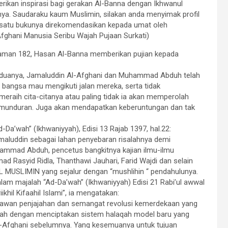
rikan inspirasi bagi gerakan Al-Banna dengan Ikhwanul
ya. Saudaraku kaum Muslimin, silakan anda menyimak profil
h satu bukunya direkomendasikan kepada umat oleh
Afghani Manusia Seribu Wajah Pujaan Surkati)
laman 182, Hasan Al-Banna memberikan pujian kepada
keduanya, Jamaluddin Al-Afghani dan Muhammad Abduh telah
bangsa mau mengikuti jalan mereka, serta tidak
eraih cita-citanya atau paling tidak ia akan memperolah
emunduran. Juga akan mendapatkan keberuntungan dan tak
a’wah” (Ikhwaniyyah), Edisi 13 Rajab 1397, hal.22:
Jamaluddin sebagai lahan penyebaran risalahnya demi
hammad Abduh, pencetus bangkitnya kajian ilmu-ilmu
d Rasyid Ridla, Thanthawi Jauhari, Farid Wajdi dan selain
L MUSLIMIN
yang sejalur dengan “mushlihin “ pendahulunya.
am majalah “Ad-Da’wah” (Ikhwaniyyah) Edisi 21 Rabi’ul awwal
khil Kifaahil Islami”, ia mengatakan:
awan penjajahan dan semangat revolusi kemerdekaan yang
lah dengan menciptakan sistem halaqah model baru yang
Al-Afghani sebelumnya. Yang kesemuanya untuk tujuan