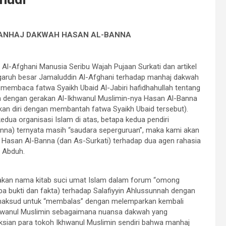
ANHAJ DAKWAH HASAN AL
-BANNA
Al-Afghani Manusia Seribu Wajah Pujaan Surkati dan artikel
ngaruh besar Jamaluddin Al-Afghani terhadap manhaj dakwah
 membaca fatwa Syaikh Ubaid Al-Jabiri hafidhahullah tentang
h dengan gerakan Al-Ikhwanul Muslimin-nya Hasan Al-Banna
an diri dengan membantah fatwa Syaikh Ubaid tersebut).
ua organisasi Islam di atas, betapa kedua pendiri
anna) ternyata masih “saudara seperguruan”, maka kami akan
n Hasan Al-Banna (dan As-Surkati) terhadap dua agen rahasia
 Abduh.
akan nama kitab suci umat Islam dalam forum “omong
pa bukti dan fakta) terhadap Salafiyyin Ahlussunnah dengan
bermaksud untuk “membalas” dengan melemparkan kembali
khwanul Muslimin sebagaimana nuansa dakwah yang
sian para tokoh Ikhwanul Muslimin sendiri bahwa manhaj