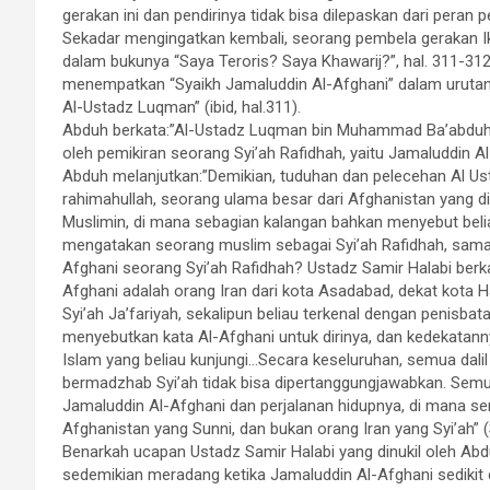
gerakan ini dan pendirinya tidak bisa dilepaskan dari peran
Sekadar mengingatkan kembali, seorang pembela gerakan Ik
dalam bukunya “Saya Teroris? Saya Khawarij?”, hal. 311-31
menempatkan “Syaikh Jamaluddin Al-Afghani” dalam urutan
Al-Ustadz Luqman” (ibid, hal.311).
Abduh berkata:”Al-Ustadz Luqman bin Muhammad Ba’abduh b
oleh pemikiran seorang Syi’ah Rafidhah, yaitu Jamaluddin Al
Abduh melanjutkan:”Demikian, tuduhan dan pelecehan Al U
rahimahullah, seorang ulama besar dari Afghanistan yang d
Muslimin, di mana sebagian kalangan bahkan menyebut belia
mengatakan seorang muslim sebagai Syi’ah Rafidhah, sama
Afghani seorang Syi’ah Rafidhah? Ustadz Samir Halabi be
Afghani adalah orang Iran dari kota Asadabad, dekat ko
Syi’ah Ja’fariyah, sekalipun beliau terkenal dengan penisb
menyebutkan kata Al-Afghani untuk dirinya, dan kedekatan
Islam yang beliau kunjungi…Secara keseluruhan, semua dali
bermadzhab Syi’ah tidak bisa dipertanggungjawabkan. Semu
Jamaluddin Al-Afghani dan perjalanan hidupnya, di mana s
Afghanistan yang Sunni, dan bukan orang Iran yang Syi’ah” (S
Benarkah ucapan Ustadz Samir Halabi yang dinukil oleh Ab
sedemikian meradang ketika Jamaluddin Al-Afghani sedikit