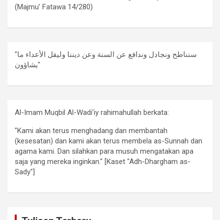
(Majmu’ Fatawa 14/280)
"سنناطح ونجادل وندافع عن السنة وعن ديننا وليقل الأعداء ما
يشاؤون"
Al-Imam Muqbil Al-Wadi'iy rahimahullah berkata:
"Kami akan terus menghadang dan membantah
(kesesatan) dan kami akan terus membela as-Sunnah dan
agama kami. Dan silahkan para musuh mengatakan apa
saja yang mereka inginkan." [Kaset "Adh-Dhargham as-
Sady"]