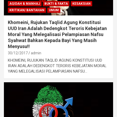
AQIDAH & MANHAJ
BUKTI & FAKTA
KESAKSIAN
KRITIKAN/ BANTAHAN
UMUM
Khomeini, Rujukan Taqlid Agung Konstitusi
UUD Iran Adalah Dedengkot Teroris Kebejatan
Moral Yang Melegalisasi Pelampiasan Nafsu
Syahwat Bahkan Kepada Bayi Yang Masih
Menyusu!!
30/12/2017
admin
KHOMEINI, RUJUKAN TAQLID AGUNG KONSTITUSI UUD
IRAN ADALAH DEDENGKOT TERORIS KEBEJATAN MORAL
YANG MELEGALISASI PELAMPIASAN NAFSU…