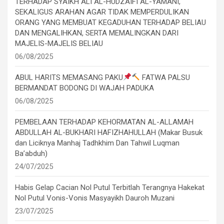
TERHADAP SYAIKH ALI AL-HUDZAIFI AL-YAMANI,
SEKALIGUS ARAHAN AGAR TIDAK MEMPERDULIKAN
ORANG YANG MEMBUAT KEGADUHAN TERHADAP BELIAU
DAN MENGALIHKAN, SERTA MEMALINGKAN DARI
MAJELIS-MAJELIS BELIAU
06/08/2025
ABUL HARITS MEMASANG PAKU
FATWA PALSU
BERMANDAT BODONG DI WAJAH PADUKA
06/08/2025
PEMBELAAN TERHADAP KEHORMATAN AL-ALLAMAH
ABDULLAH AL-BUKHARI HAFIZHAHULLAH (Makar Busuk
dan Liciknya Manhaj Tadhkhim Dan Tahwil Luqman
Ba’abduh)
24/07/2025
Habis Gelap Cacian Nol Putul Terbitlah Terangnya Hakekat
Nol Putul Vonis-Vonis Masyayikh Dauroh Muzani
23/07/2025