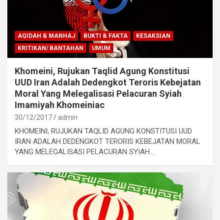
AQIDAH & MANHAJ
BUKTI & FAKTA
KESAKSIAN
KRITIKAN/ BANTAHAN
UMUM
Khomeini, Rujukan Taqlid Agung Konstitusi
UUD Iran Adalah Dedengkot Teroris Kebejatan
Moral Yang Melegalisasi Pelacuran Syiah
Imamiyah Khomeiniac
30/12/2017
admin
KHOMEINI, RUJUKAN TAQLID AGUNG KONSTITUSI UUD
IRAN ADALAH DEDENGKOT TERORIS KEBEJATAN MORAL
YANG MELEGALISASI PELACURAN SYIAH…