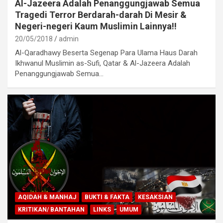
Al-Jazeera Adalah Penanggungjawab Semua
Tragedi Terror Berdarah-darah Di Mesir &
Negeri-negeri Kaum Muslimin Lainnya!!
20/05/2018
admin
Al-Qaradhawy Beserta Segenap Para Ulama Haus Darah
Ikhwanul Muslimin as-Sufi, Qatar & Al-Jazeera Adalah
Penanggungjawab Semua…
AQIDAH & MANHAJ
BUKTI & FAKTA
KESAKSIAN
KRITIKAN/ BANTAHAN
LINKS
UMUM