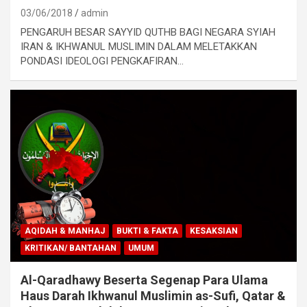
03/06/2018
admin
PENGARUH BESAR SAYYID QUTHB BAGI NEGARA SYIAH
IRAN & IKHWANUL MUSLIMIN DALAM MELETAKKAN
PONDASI IDEOLOGI PENGKAFIRAN…
AQIDAH & MANHAJ
BUKTI & FAKTA
KESAKSIAN
KRITIKAN/ BANTAHAN
UMUM
Al-Qaradhawy Beserta Segenap Para Ulama
Haus Darah Ikhwanul Muslimin as-Sufi, Qatar &