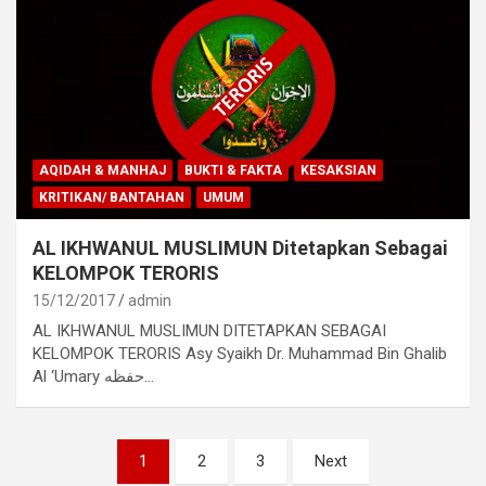
AQIDAH & MANHAJ
BUKTI & FAKTA
KESAKSIAN
KRITIKAN/ BANTAHAN
UMUM
AL IKHWANUL MUSLIMUN Ditetapkan Sebagai
KELOMPOK TERORIS
15/12/2017
admin
AL IKHWANUL MUSLIMUN DITETAPKAN SEBAGAI
KELOMPOK TERORIS Asy Syaikh Dr. Muhammad Bin Ghalib
Al ‘Umary حفظه…
Navigasi
1
2
3
Next