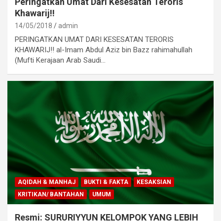
Peringatkan Umat Dari Kesesatan Teroris
Khawarij!!
14/05/2018
admin
PERINGATKAN UMAT DARI KESESATAN TERORIS
KHAWARIJ!! al-Imam Abdul Aziz bin Bazz rahimahullah
(Mufti Kerajaan Arab Saudi…
AQIDAH & MANHAJ
BUKTI & FAKTA
KESAKSIAN
KRITIKAN/ BANTAHAN
UMUM
Resmi: SURURIYYUN KELOMPOK YANG LEBIH