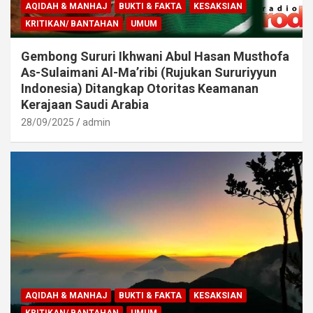
AQIDAH & MANHAJ
BUKTI & FAKTA
KESAKSIAN
KRITIKAN/ BANTAHAN
UMUM
Gembong Sururi Ikhwani Abul Hasan Musthofa
As-Sulaimani Al-Ma’ribi (Rujukan Sururiyyun
Indonesia) Ditangkap Otoritas Keamanan
Kerajaan Saudi Arabia
28/09/2025
admin
AQIDAH & MANHAJ
BUKTI & FAKTA
KESAKSIAN