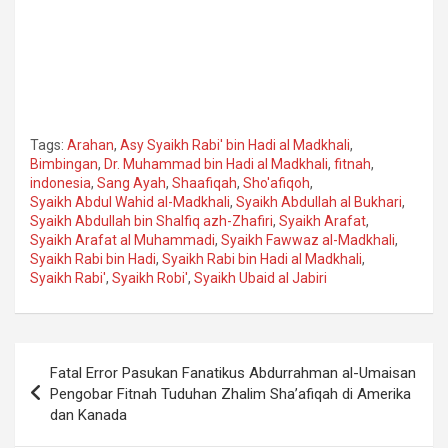
Tags:
Arahan
,
Asy Syaikh Rabi' bin Hadi al Madkhali
,
Bimbingan
,
Dr. Muhammad bin Hadi al Madkhali
,
fitnah
,
indonesia
,
Sang Ayah
,
Shaafiqah
,
Sho'afiqoh
,
Syaikh Abdul Wahid al-Madkhali
,
Syaikh Abdullah al Bukhari
,
Syaikh Abdullah bin Shalfiq azh-Zhafiri
,
Syaikh Arafat
,
Syaikh Arafat al Muhammadi
,
Syaikh Fawwaz al-Madkhali
,
Syaikh Rabi bin Hadi
,
Syaikh Rabi bin Hadi al Madkhali
,
Syaikh Rabi'
,
Syaikh Robi'
,
Syaikh Ubaid al Jabiri
Navigasi
Fatal Error Pasukan Fanatikus Abdurrahman al-Umaisan
pos
Pengobar Fitnah Tuduhan Zhalim Sha’afiqah di Amerika
dan Kanada