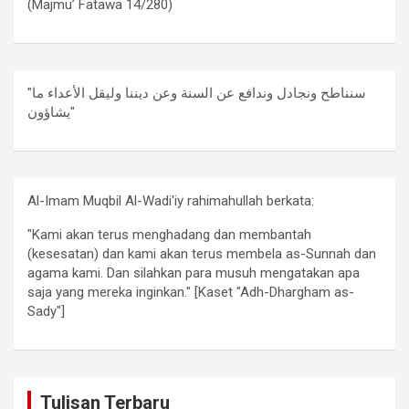
(Majmu’ Fatawa 14/280)
"سنناطح ونجادل وندافع عن السنة وعن ديننا وليقل الأعداء ما
يشاؤون"
Al-Imam Muqbil Al-Wadi'iy rahimahullah berkata:
"Kami akan terus menghadang dan membantah
(kesesatan) dan kami akan terus membela as-Sunnah dan
agama kami. Dan silahkan para musuh mengatakan apa
saja yang mereka inginkan." [Kaset "Adh-Dhargham as-
Sady"]
Tulisan Terbaru