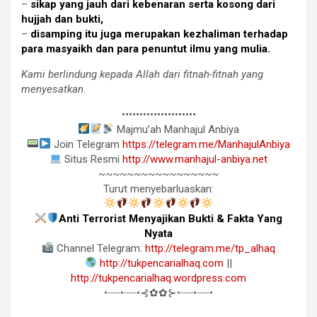
–
sikap yang jauh dari kebenaran serta kosong dari
hujjah dan bukti,
–
disamping itu juga merupakan kezhaliman terhadap
para masyaikh dan para penuntut ilmu yang mulia.
Kami berlindung kepada Allah dari fitnah-fitnah yang
menyesatkan
.
•••••••••••••••••••••
Majmu’ah Manhajul Anbiya
Join Telegram
https://telegram.me/ManhajulAnbiya
Situs Resmi
http://www.manhajul-anbiya.net
~~~~~~~~~~~~~~~~~
Turut menyebarluaskan:
Anti Terrorist Menyajikan Bukti & Fakta Yang
Nyata
Channel Telegram:
http://telegram.me/tp_alhaq
http://tukpencarialhaq.com
||
http://tukpencarialhaq.wordpress.com
•┈┈•┈┈•⊰✿✿⊱•┈┈•┈┈•