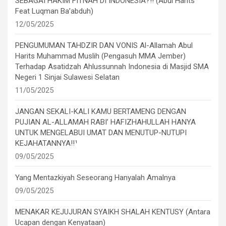
SEBAGAI HAKIM FITNAH DI INDONESIA?!! (Abul Harits
Feat Luqman Ba’abduh)
12/05/2025
PENGUMUMAN TAHDZIR DAN VONIS Al-Allamah Abul
Harits Muhammad Muslih (Pengasuh MMA Jember)
Terhadap Asatidzah Ahlussunnah Indonesia di Masjid SMA
Negeri 1 Sinjai Sulawesi Selatan
11/05/2025
JANGAN SEKALI-KALI KAMU BERTAMENG DENGAN
PUJIAN AL-ALLAMAH RABI’ HAFIZHAHULLAH HANYA
UNTUK MENGELABUI UMAT DAN MENUTUP-NUTUPI
KEJAHATANNYA!!¹
09/05/2025
Yang Mentazkiyah Seseorang Hanyalah Amalnya
09/05/2025
MENAKAR KEJUJURAN SYAIKH SHALAH KENTUSY (Antara
Ucapan dengan Kenyataan)