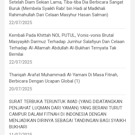
Setelah Diam Sekian Lama, Tiba-tiba Dia Berbicara Sangat
Buruk (Membela Syaikh Rabi’ bin Hadi al Madkhali
Rahimahullah Dari Celaan Masyhur Hasan Salman)
22/07/2025
Kembali Pada Khittah NOL PUTUL, Vonis-vonis Brutal
Masyayikh Darmuz Terhadap Jumhur Salafiyun Dan Celaan
Terhadap Al-Allamah Abdullah Al-Bukhari Ternyata Tak
Bernilai
22/07/2025
Thariqah Arafat Muhammadi Al-Yamani Di Masa Fitnah,
Berbicara Dengan Ucapan Global (1)
20/07/2025
SURAT TERBUKA TERUNTUK IMAD (YANG DIDATANGKAN
PENJAHAT LUQMAN DARI YAMAN) YANG BERANI TURUT
CAMPUR DALAM FITNAH DI INDONESIA DENGAN
MENJADIKAN DIRINYA SEBAGAI TANDINGAN BAGI SYAIKH
BUKHARI
11/07/2025