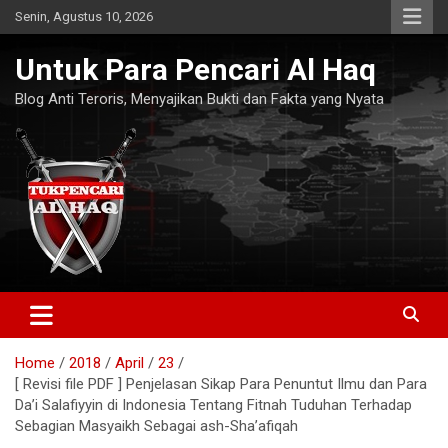
Skip
Senin, Agustus 10, 2026
to
content
Untuk Para Pencari Al Haq
Blog Anti Teroris, Menyajikan Bukti dan Fakta yang Nyata
Home
2018
April
23
[ Revisi file PDF ] Penjelasan Sikap Para Penuntut Ilmu dan Para
Da’i Salafiyyin di Indonesia Tentang Fitnah Tuduhan Terhadap
Sebagian Masyaikh Sebagai ash-Sha’afiqah