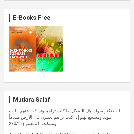
E-Books Free
Mutiara Salaf
أنت تكثر سواد أهل الضلال إذا كنت تراهم وتسكت عنهم ، أنت
مؤيد ومشجع لهم إذا كنت تراهم يعيثون في الأرض فساداً
وتسكت . المجموع280/14