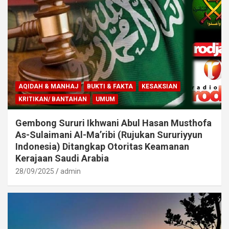
AQIDAH & MANHAJ
BUKTI & FAKTA
KESAKSIAN
KRITIKAN/ BANTAHAN
UMUM
Gembong Sururi Ikhwani Abul Hasan Musthofa
As-Sulaimani Al-Ma’ribi (Rujukan Sururiyyun
Indonesia) Ditangkap Otoritas Keamanan
Kerajaan Saudi Arabia
28/09/2025
admin