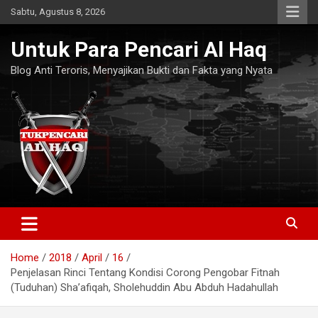
Skip
Sabtu, Agustus 8, 2026
to
content
Untuk Para Pencari Al Haq
Blog Anti Teroris, Menyajikan Bukti dan Fakta yang Nyata
Home
2018
April
16
Penjelasan Rinci Tentang Kondisi Corong Pengobar Fitnah
(Tuduhan) Sha’afiqah, Sholehuddin Abu Abduh Hadahullah