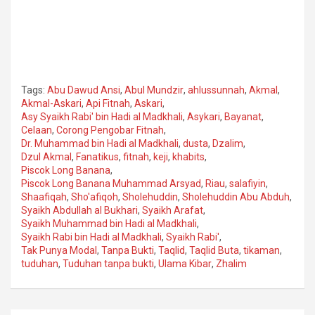
Tags:
Abu Dawud Ansi
,
Abul Mundzir
,
ahlussunnah
,
Akmal
,
Akmal-Askari
,
Api Fitnah
,
Askari
,
Asy Syaikh Rabi' bin Hadi al Madkhali
,
Asykari
,
Bayanat
,
Celaan
,
Corong Pengobar Fitnah
,
Dr. Muhammad bin Hadi al Madkhali
,
dusta
,
Dzalim
,
Dzul Akmal
,
Fanatikus
,
fitnah
,
keji
,
khabits
,
Piscok Long Banana
,
Piscok Long Banana Muhammad Arsyad
,
Riau
,
salafiyin
,
Shaafiqah
,
Sho'afiqoh
,
Sholehuddin
,
Sholehuddin Abu Abduh
,
Syaikh Abdullah al Bukhari
,
Syaikh Arafat
,
Syaikh Muhammad bin Hadi al Madkhali
,
Syaikh Rabi bin Hadi al Madkhali
,
Syaikh Rabi'
,
Tak Punya Modal
,
Tanpa Bukti
,
Taqlid
,
Taqlid Buta
,
tikaman
,
tuduhan
,
Tuduhan tanpa bukti
,
Ulama Kibar
,
Zhalim