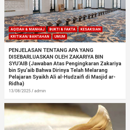
AQIDAH & MANHAJ
BUKTI & FAKTA
KESAKSIAN
KRITIKAN/ BANTAHAN
UMUM
PENJELASAN TENTANG APA YANG
DISEBARLUASKAN OLEH ZAKARIYA BIN
SYU’AIB (Jawaban Atas Pengingkaran Zakariya
bin Syu’aib Bahwa Dirinya Telah Melarang
Pelajaran Syaikh Ali al-Hudzaifi di Masjid ar-
Ridha)
13/08/2025
admin