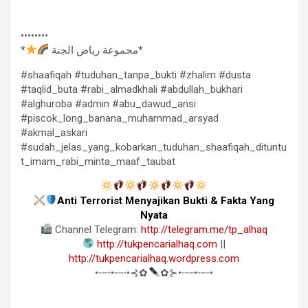
••••••••
*
مجموعة رياض الجنة*
#shaafiqah #tuduhan_tanpa_bukti #zhalim #dusta
#taqlid_buta #rabi_almadkhali #abdullah_bukhari
#alghuroba #admin #abu_dawud_ansi
#piscok_long_banana_muhammad_arsyad
#akmal_askari
#sudah_jelas_yang_kobarkan_tuduhan_shaafiqah_dituntu
t_imam_rabi_minta_maaf_taubat
Anti Terrorist Menyajikan Bukti & Fakta Yang
Nyata
Channel Telegram:
http://telegram.me/tp_alhaq
http://tukpencarialhaq.com
||
http://tukpencarialhaq.wordpress.com
•┈┈•┈┈•⊰✿
✿⊱•┈┈•┈┈•