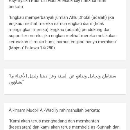
Asy-Syaikh Rabi’ bin Hadi Al Madkhaly hafizhahullah
berkata:
“Engkau memperbanyak jumlah Ahlu Dholal (adalah) jika
engkau melihat mereka namun engkau diam (tidak
mengingkari mereka). Engkau (adalah) pendukung dan
supporter mereka jika engkau melihat mereka melakukan
kerusakan di muka bumi, namun engkau hanya membisu”
(Majmu’ Fatawa 14/280)
"سنناطح ونجادل وندافع عن السنة وعن ديننا وليقل الأعداء ما
يشاؤون"
Al-Imam Muqbil Al-Wadi'iy rahimahullah berkata:
"Kami akan terus menghadang dan membantah
(kesesatan) dan kami akan terus membela as-Sunnah dan