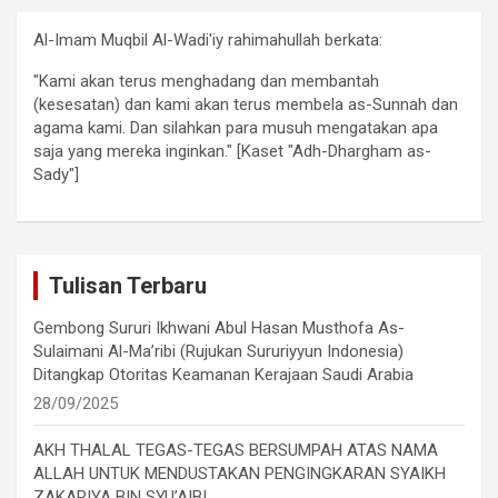
Al-Imam Muqbil Al-Wadi'iy rahimahullah berkata:
"Kami akan terus menghadang dan membantah
(kesesatan) dan kami akan terus membela as-Sunnah dan
agama kami. Dan silahkan para musuh mengatakan apa
saja yang mereka inginkan." [Kaset "Adh-Dhargham as-
Sady"]
Tulisan Terbaru
Gembong Sururi Ikhwani Abul Hasan Musthofa As-
Sulaimani Al-Ma’ribi (Rujukan Sururiyyun Indonesia)
Ditangkap Otoritas Keamanan Kerajaan Saudi Arabia
28/09/2025
AKH THALAL TEGAS-TEGAS BERSUMPAH ATAS NAMA
ALLAH UNTUK MENDUSTAKAN PENGINGKARAN SYAIKH
ZAKARIYA BIN SYU’AIB!