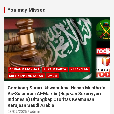
You may Missed
AQIDAH & MANHAJ
BUKTI & FAKTA
KESAKSIAN
KRITIKAN/ BANTAHAN
UMUM
Gembong Sururi Ikhwani Abul Hasan Musthofa
As-Sulaimani Al-Ma’ribi (Rujukan Sururiyyun
Indonesia) Ditangkap Otoritas Keamanan
Kerajaan Saudi Arabia
28/09/2025
admin