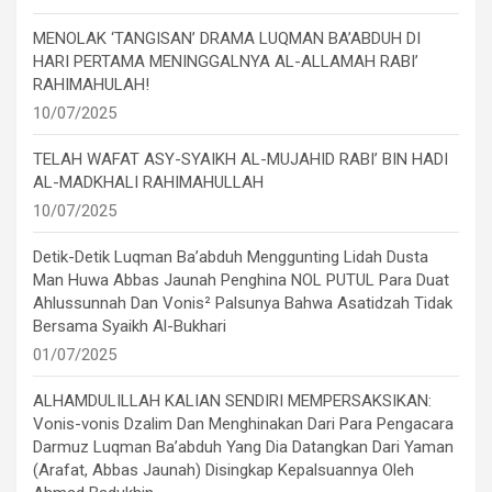
MENOLAK ‘TANGISAN’ DRAMA LUQMAN BA’ABDUH DI
HARI PERTAMA MENINGGALNYA AL-ALLAMAH RABI’
RAHIMAHULAH!
10/07/2025
TELAH WAFAT ASY-SYAIKH AL-MUJAHID RABI’ BIN HADI
AL-MADKHALI RAHIMAHULLAH
10/07/2025
Detik-Detik Luqman Ba’abduh Menggunting Lidah Dusta
Man Huwa Abbas Jaunah Penghina NOL PUTUL Para Duat
Ahlussunnah Dan Vonis² Palsunya Bahwa Asatidzah Tidak
Bersama Syaikh Al-Bukhari
01/07/2025
ALHAMDULILLAH KALIAN SENDIRI MEMPERSAKSIKAN:
Vonis-vonis Dzalim Dan Menghinakan Dari Para Pengacara
Darmuz Luqman Ba’abduh Yang Dia Datangkan Dari Yaman
(Arafat, Abbas Jaunah) Disingkap Kepalsuannya Oleh