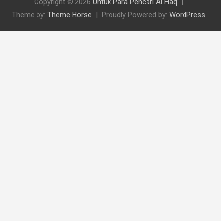
Copyright © 2026
Untuk Para Pencari Al Haq
Theme by:
Theme Horse
Proudly Powered by:
WordPress