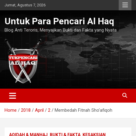
Skip
Jumat, Agustus 7, 2026
to
content
Untuk Para Pencari Al Haq
Blog Anti Teroris, Menyajikan Bukti dan Fakta yang Nyata
Home
2018
April
2
Membedah Fitnah Sho’afiqoh
AQIDAH & MANHAJ
BUKTI & FAKTA
KESAKSIAN