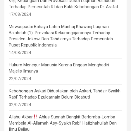
Keji, Kedunguan Dan Provokasi Dusta Luqman Ba’abduh
Terhadap Pemerintah RI dan Bukti Kebohongan Dr. Arafat
17/08/2024
Mewaspadai Bahaya Laten Manhaj Khawarij Luqman
Ba’abduh (1): Provokasi Kekurangajarannya Terhadap
Presiden Jokowi Dan Tahdzirnya Terhadap Pemerintah
Pusat Republik Indonesia
14/08/2024
Hukum Menegur Manusia Karena Enggan Menghadiri
Majelis Ilmunya
22/07/2024
Kebohongan Askari Didustakan oleh Askari, Tahdzir Syaikh
Rabi’ Terhadap Dzulqarnain Belum Dicabut!
02/07/2024
Allahu Akbar
Ahlus Sunnah Bangkit Berlomba-Lomba
Membela Al-Allamah Asy-Syaikh Rabi’ Hafizhahullah Dan
Ilmu Beliau