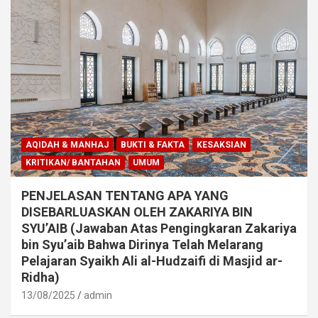
AQIDAH & MANHAJ
BUKTI & FAKTA
KESAKSIAN
KRITIKAN/ BANTAHAN
UMUM
PENJELASAN TENTANG APA YANG
DISEBARLUASKAN OLEH ZAKARIYA BIN
SYU’AIB (Jawaban Atas Pengingkaran Zakariya
bin Syu’aib Bahwa Dirinya Telah Melarang
Pelajaran Syaikh Ali al-Hudzaifi di Masjid ar-
Ridha)
13/08/2025
admin