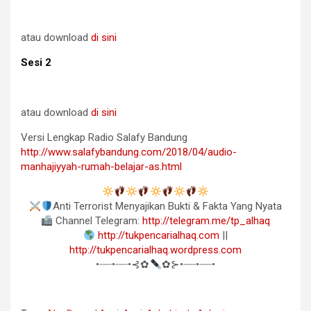
atau download
di sini
Sesi 2
atau download
di sini
Versi Lengkap Radio Salafy Bandung
http://www.salafybandung.com/2018/04/audio-
manhajiyyah-rumah-belajar-as.html
Anti Terrorist Menyajikan Bukti & Fakta Yang Nyata
Channel Telegram:
http://telegram.me/tp_alhaq
http://tukpencarialhaq.com
||
http://tukpencarialhaq.wordpress.com
•┈┈•┈┈•⊰✿
✿⊱•┈┈•┈┈•