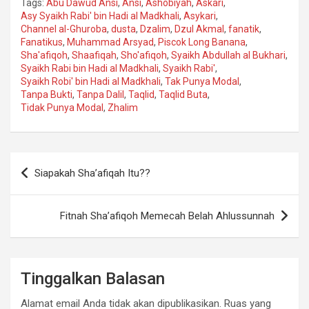
Tags:
Abu Dawud Ansi
,
Ansi
,
Ashobiyah
,
Askari
,
Asy Syaikh Rabi' bin Hadi al Madkhali
,
Asykari
,
Channel al-Ghuroba
,
dusta
,
Dzalim
,
Dzul Akmal
,
fanatik
,
Fanatikus
,
Muhammad Arsyad
,
Piscok Long Banana
,
Sha'afiqoh
,
Shaafiqah
,
Sho'afiqoh
,
Syaikh Abdullah al Bukhari
,
Syaikh Rabi bin Hadi al Madkhali
,
Syaikh Rabi'
,
Syaikh Robi' bin Hadi al Madkhali
,
Tak Punya Modal
,
Tanpa Bukti
,
Tanpa Dalil
,
Taqlid
,
Taqlid Buta
,
Tidak Punya Modal
,
Zhalim
Navigasi
Siapakah Sha’afiqah Itu??
pos
Fitnah Sha’afiqoh Memecah Belah Ahlussunnah
Tinggalkan Balasan
Alamat email Anda tidak akan dipublikasikan.
Ruas yang